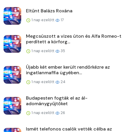
Eltűnt Balázs Roxána
1 nap ezelőtt
17
Megcsúszott a vizes úton és Alfa Romeo-t
perdített a körforg...
1 nap ezelőtt
35
Újabb két ember került rendőrkézre az
ingatlanmaffia ügyében...
1 nap ezelőtt
24
Budapesten fogták el az ál-
adománygyűjtőket
1 nap ezelőtt
26
Ismét telefonos csalók vették célba az