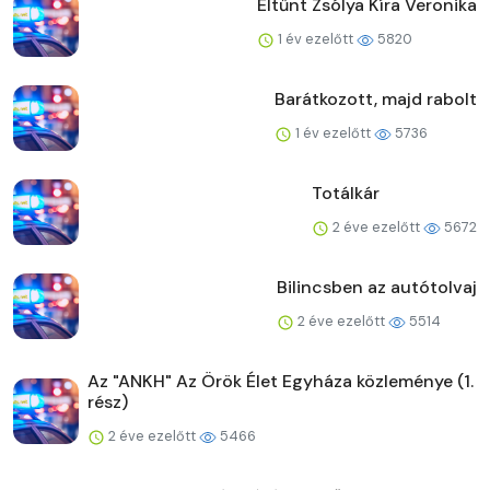
Eltűnt Zsólya Kíra Veronika
1 év ezelőtt
5820
Barátkozott, majd rabolt
1 év ezelőtt
5736
Totálkár
2 éve ezelőtt
5672
Bilincsben az autótolvaj
2 éve ezelőtt
5514
Az "ANKH" Az Örök Élet Egyháza közleménye (1.
rész)
2 éve ezelőtt
5466