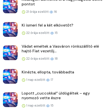
pontot
21 órája ezelőtt
16
Ki ismeri fel a két elkövetőt?
22 órája ezelőtt
15
Vádat emeltek a Vasváron rönkszállító elé
hajtó Fiat vezetőj...
22 órája ezelőtt
18
Kinézte, ellopta, továbbadta
1 nap ezelőtt
17
Lopott „cuccokkal” üldögéltek – egy
nyomozó vette észre
1 nap ezelőtt
15