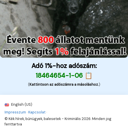
Adó 1%-hoz adószám:
18464654-1-06 📋
(
Kattintson az adószámra a másoláshoz.
)
English (US)
Impresszum
·
Kapcsolat
·
© Kék hírek, bűnügyek, balesetek - Kriminális 2026. Minden jog
fenttartva