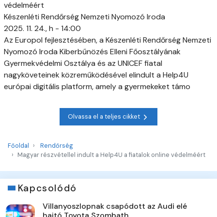
védelméért
Készenléti Rendőrség Nemzeti Nyomozó Iroda
2025. 11. 24., h - 14:00
Az Europol fejlesztésében, a Készenléti Rendőrség Nemzeti
Nyomozó Iroda Kiberbűnözés Elleni Főosztályának
Gyermekvédelmi Osztálya és az UNICEF fiatal
nagyköveteinek közreműködésével elindult a Help4U
európai digitális platform, amely a gyermekeket támo
Olvassa el a teljes cikket
Főoldal
Rendőrség
Magyar részvétellel indult a Help4U a fiatalok online védelméért
Kapcsolódó
Villanyoszlopnak csapódott az Audi elé
hajtó Toyota Szombath...