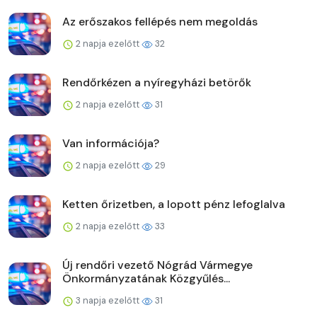
Az erőszakos fellépés nem megoldás
2 napja ezelőtt
32
Rendőrkézen a nyíregyházi betörők
2 napja ezelőtt
31
Van információja?
2 napja ezelőtt
29
Ketten őrizetben, a lopott pénz lefoglalva
2 napja ezelőtt
33
Új rendőri vezető Nógrád Vármegye
Önkormányzatának Közgyűlés...
3 napja ezelőtt
31