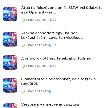
Áttért a felezővonalon és BMW-vel ütközött
egy Opel a 87-es ...
3 napja ezelőtt
55
Árokba csapódott egy Hyundai
Lukácsházán - zavartan viselked...
3 napja ezelőtt
35
A rendőrök ott segítenek, ahol tudnak
3 napja ezelőtt
39
Eltakarította a telefonokat, de elfogták a
rendőrök
3 napja ezelőtt
36
Veszprém vármegye augusztusi