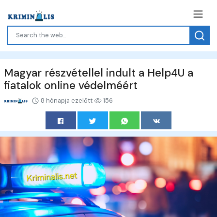
Magyar részvétellel indult a Help4U a
fiatalok online védelméért
8 hónapja ezelőtt
156