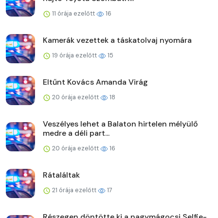
11 órája ezelőtt
16
Kamerák vezettek a táskatolvaj nyomára
19 órája ezelőtt
15
Eltűnt Kovács Amanda Virág
20 órája ezelőtt
18
Veszélyes lehet a Balaton hirtelen mélyülő
medre a déli part...
20 órája ezelőtt
16
Rátaláltak
21 órája ezelőtt
17
Részegen döntötte ki a nagymágocsi Selfie-