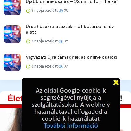
Újabb online csalás – 32 millió forint a kár
3 napja ezelőtt
38
Üres házakra utaztak – öt betörés fél év
alatt
3 napja ezelőtt
35
Vigyázat! Újra támadnak az online csalók!
3 napja ezelőtt
37