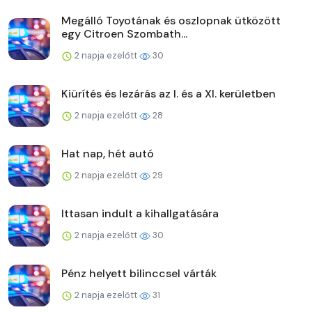
Megálló Toyotának és oszlopnak ütközött
egy Citroen Szombath...
2 napja ezelőtt
30
Kiürítés és lezárás az I. és a XI. kerületben
2 napja ezelőtt
28
Hat nap, hét autó
2 napja ezelőtt
29
Ittasan indult a kihallgatására
2 napja ezelőtt
30
Pénz helyett bilinccsel várták
2 napja ezelőtt
31