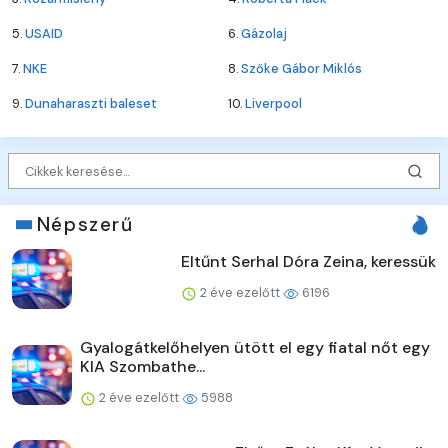
5.
USAID
6.
Gázolaj
7.
NKE
8.
Szőke Gábor Miklós
9.
Dunaharaszti baleset
10.
Liverpool
Népszerű
Eltűnt Serhal Dóra Zeina, keressük
2 éve ezelőtt
6196
Gyalogátkelőhelyen ütött el egy fiatal nőt egy
KIA Szombathe...
2 éve ezelőtt
5988