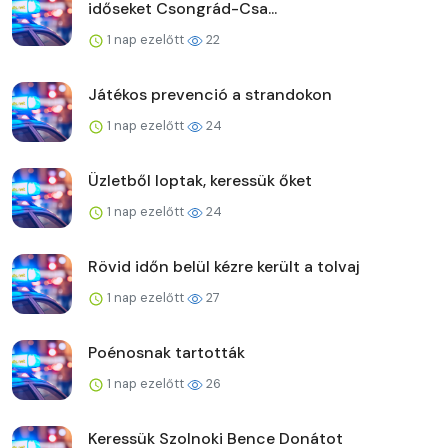
időseket Csongrád-Csa...
1 nap ezelőtt
22
Játékos prevenció a strandokon
1 nap ezelőtt
24
Üzletből loptak, keressük őket
1 nap ezelőtt
24
Rövid időn belül kézre került a tolvaj
1 nap ezelőtt
27
Poénosnak tartották
1 nap ezelőtt
26
Keressük Szolnoki Bence Donátot