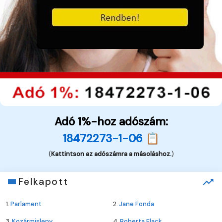
Adó 1%-hoz adószám:
18472273-1-06 📋
(
Kattintson az adószámra a másoláshoz.
)
Felkapott
1.
Parlament
2.
Jane Fonda
3.
Kozármisleny
4.
Roberta Flack