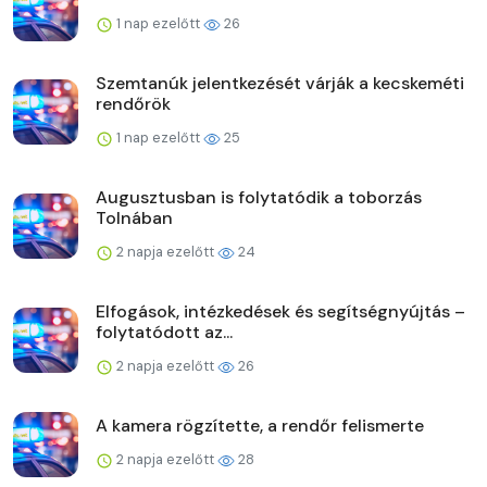
1 nap ezelőtt
26
Szemtanúk jelentkezését várják a kecskeméti
rendőrök
1 nap ezelőtt
25
Augusztusban is folytatódik a toborzás
Tolnában
2 napja ezelőtt
24
Elfogások, intézkedések és segítségnyújtás –
folytatódott az...
2 napja ezelőtt
26
A kamera rögzítette, a rendőr felismerte
2 napja ezelőtt
28