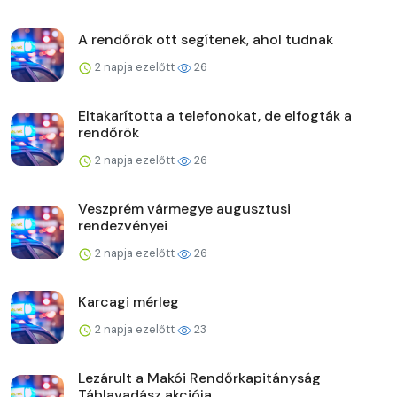
A rendőrök ott segítenek, ahol tudnak
2 napja ezelőtt
26
Eltakarította a telefonokat, de elfogták a
rendőrök
2 napja ezelőtt
26
Veszprém vármegye augusztusi
rendezvényei
2 napja ezelőtt
26
Karcagi mérleg
2 napja ezelőtt
23
Lezárult a Makói Rendőrkapitányság
Táblavadász akciója