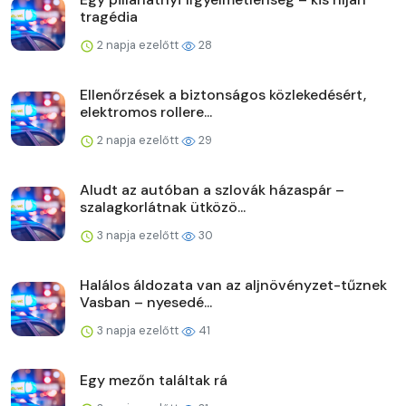
tragédia
2 napja ezelőtt
28
Ellenőrzések a biztonságos közlekedésért,
elektromos rollere...
2 napja ezelőtt
29
Aludt az autóban a szlovák házaspár –
szalagkorlátnak ütközö...
3 napja ezelőtt
30
Halálos áldozata van az aljnövényzet-tűznek
Vasban – nyesedé...
3 napja ezelőtt
41
Egy mezőn találtak rá