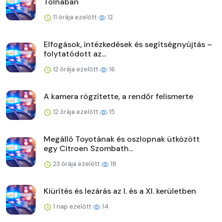
Tolnában
11 órája ezelőtt
12
Elfogások, intézkedések és segítségnyújtás –
folytatódott az...
12 órája ezelőtt
16
A kamera rögzítette, a rendőr felismerte
12 órája ezelőtt
15
Megálló Toyotának és oszlopnak ütközött
egy Citroen Szombath...
23 órája ezelőtt
18
Kiürítés és lezárás az I. és a XI. kerületben
1 nap ezelőtt
14