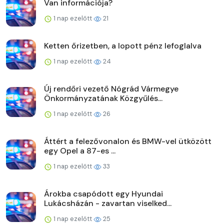
Van információja?
1 nap ezelőtt
21
Ketten őrizetben, a lopott pénz lefoglalva
1 nap ezelőtt
24
Új rendőri vezető Nógrád Vármegye
Önkormányzatának Közgyűlés...
1 nap ezelőtt
26
Áttért a felezővonalon és BMW-vel ütközött
egy Opel a 87-es ...
1 nap ezelőtt
33
Árokba csapódott egy Hyundai
Lukácsházán - zavartan viselked...
1 nap ezelőtt
25