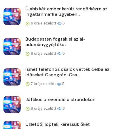
Újabb két ember került rendőrkézre az
ingatlanmaffia ügyében...
6 órája ezelőtt
6
Budapesten fogták el az ál-
adománygyűjtőket
6 órája ezelőtt
5
Ismét telefonos csalók vették célba az
időseket Csongrád-Csa...
7 órája ezelőtt
5
Játékos prevenció a strandokon
8 órája ezelőtt
6
Üzletből loptak, keressük őket