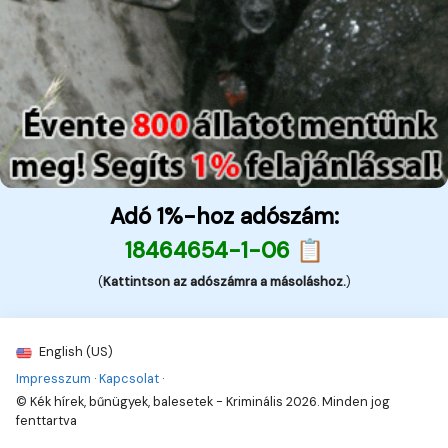
Adó 1%-hoz adószám:
18464654-1-06 📋
(
Kattintson az adószámra a másoláshoz.
)
English (US)
Impresszum
·
Kapcsolat
·
© Kék hírek, bűnügyek, balesetek - Kriminális 2026. Minden jog
fenttartva