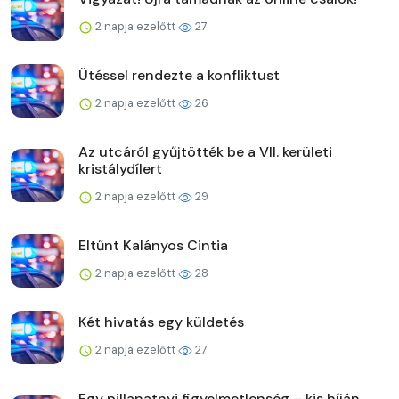
2 napja ezelőtt
27
Ütéssel rendezte a konfliktust
2 napja ezelőtt
26
Az utcáról gyűjtötték be a VII. kerületi
kristálydílert
2 napja ezelőtt
29
Eltűnt Kalányos Cintia
2 napja ezelőtt
28
Két hivatás egy küldetés
2 napja ezelőtt
27
Egy pillanatnyi figyelmetlenség – kis híján