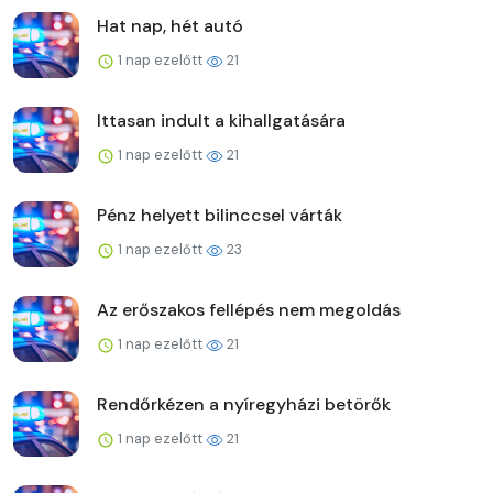
Hat nap, hét autó
1 nap ezelőtt
21
Ittasan indult a kihallgatására
1 nap ezelőtt
21
Pénz helyett bilinccsel várták
1 nap ezelőtt
23
Az erőszakos fellépés nem megoldás
1 nap ezelőtt
21
Rendőrkézen a nyíregyházi betörők
1 nap ezelőtt
21