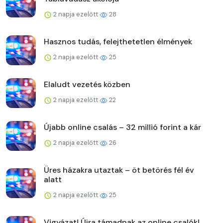
2 napja ezelőtt
28
Hasznos tudás, felejthetetlen élmények
2 napja ezelőtt
25
Elaludt vezetés közben
2 napja ezelőtt
22
Újabb online csalás – 32 millió forint a kár
2 napja ezelőtt
26
Üres házakra utaztak – öt betörés fél év
alatt
2 napja ezelőtt
25
Vigyázat! Újra támadnak az online csalók!