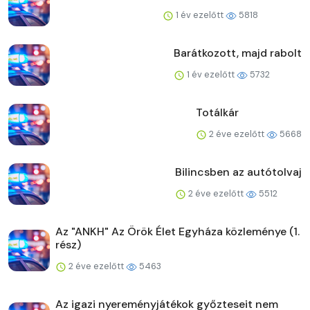
1 év ezelőtt
5818
Barátkozott, majd rabolt
1 év ezelőtt
5732
Totálkár
2 éve ezelőtt
5668
Bilincsben az autótolvaj
2 éve ezelőtt
5512
Az "ANKH" Az Örök Élet Egyháza közleménye (1.
rész)
2 éve ezelőtt
5463
Az igazi nyereményjátékok győzteseit nem