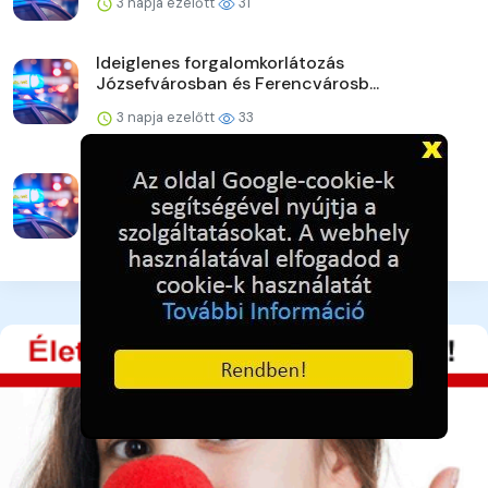
3 napja ezelőtt
31
Ideiglenes forgalomkorlátozás
Józsefvárosban és Ferencvárosb...
3 napja ezelőtt
33
Strandoljunk biztonságosan Pest
vármegyében is!
3 napja ezelőtt
35