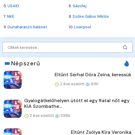
5.
USAID
6.
Gázolaj
7.
NKE
8.
Szőke Gábor Miklós
9.
Dunaharaszti baleset
10.
Liverpool
Népszerű
Eltűnt Serhal Dóra Zeina, keressük
2 éve ezelőtt
6191
Gyalogátkelőhelyen ütött el egy fiatal nőt egy
KIA Szombathe...
2 éve ezelőtt
5986
Eltűnt Zsólya Kíra Veronika