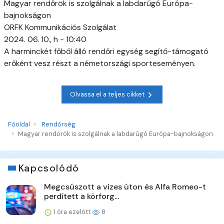
Magyar rendőrök is szolgálnak a labdarúgó Európa-
bajnokságon
ORFK Kommunikációs Szolgálat
2024. 06. 10., h - 10:40
A harminckét főből álló rendőri egység segítő-támogató
erőként vesz részt a németországi sporteseményen.
Olvassa el a teljes cikket
Főoldal
Rendőrség
Magyar rendőrök is szolgálnak a labdarúgó Európa-bajnokságon
Kapcsolódó
Megcsúszott a vizes úton és Alfa Romeo-t
perdített a körforg...
1 óra ezelőtt
8