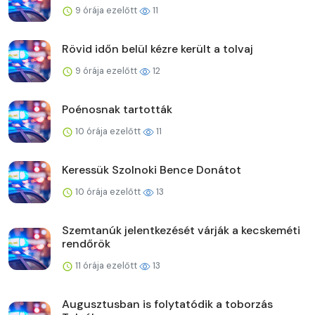
9 órája ezelőtt
11
Rövid időn belül kézre került a tolvaj
9 órája ezelőtt
12
Poénosnak tartották
10 órája ezelőtt
11
Keressük Szolnoki Bence Donátot
10 órája ezelőtt
13
Szemtanúk jelentkezését várják a kecskeméti
rendőrök
11 órája ezelőtt
13
Augusztusban is folytatódik a toborzás