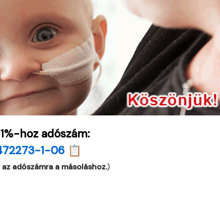
 1%-hoz adószám:
472273-1-06 📋
 az adószámra a másoláshoz.
)