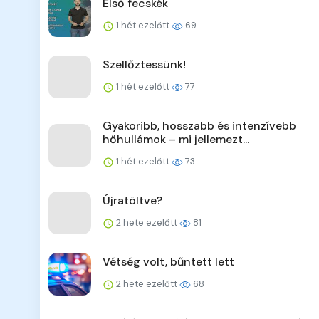
Első fecskék
1 hét ezelőtt
69
Szellőztessünk!
1 hét ezelőtt
77
Gyakoribb, hosszabb és intenzívebb
hőhullámok – mi jellemezt...
1 hét ezelőtt
73
Újratöltve?
2 hete ezelőtt
81
Vétség volt, bűntett lett
2 hete ezelőtt
68