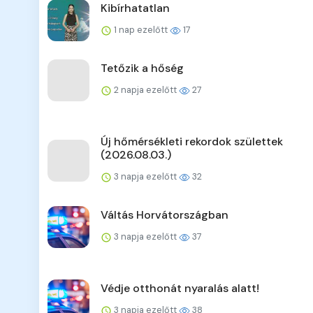
Kibírhatatlan
1 nap ezelőtt
17
Tetőzik a hőség
2 napja ezelőtt
27
Új hőmérsékleti rekordok születtek
(2026.08.03.)
3 napja ezelőtt
32
Váltás Horvátországban
3 napja ezelőtt
37
Védje otthonát nyaralás alatt!
3 napja ezelőtt
38