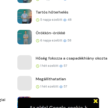
Tartós hőterhelés
5 napja ezelőtt
48
Örökkön-örökké
6 napja ezelőtt
58
Hőség fokozza a csapadékhiány okozta
1 hét ezelőtt
57
Megállíthatatlan
1 hét ezelőtt
57
iai
Kemény játékok Lengyelországban
1 hét ezelőtt
59