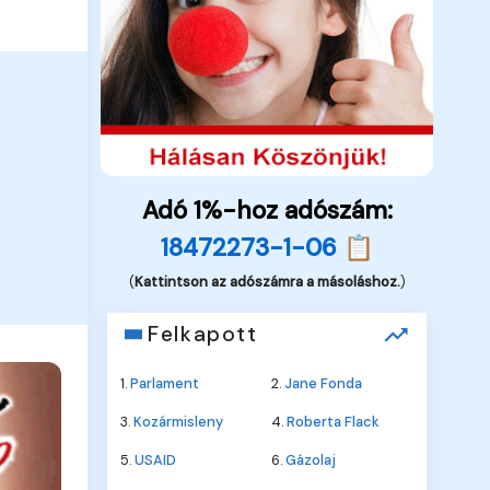
Adó 1%-hoz adószám:
18472273-1-06 📋
(
Kattintson az adószámra a másoláshoz.
)
Felkapott
1.
Parlament
2.
Jane Fonda
3.
Kozármisleny
4.
Roberta Flack
5.
USAID
6.
Gázolaj