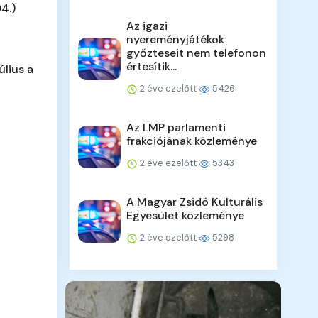
4.)
Az igazi
nyereményjátékok
győzteseit nem telefonon
értesítik...
úlius a
2 éve ezelőtt
5426
Az LMP parlamenti
frakciójának közleménye
2 éve ezelőtt
5343
A Magyar Zsidó Kulturális
Egyesület közleménye
2 éve ezelőtt
5298