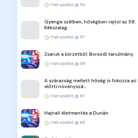
1 hét ezelőtt
59
Gyenge szélben, hőségben rajtol az 58.
Kékszalag
1 hét ezelőtt
57
Zsaruk a körzetből: Borsodi tanulmány
1 hét ezelőtt
58
A szárazság mellett hőség is fokozza az 
előtti növényszá...
1 hét ezelőtt
67
Hajnali életmentés a Dunán
1 hét ezelőtt
65