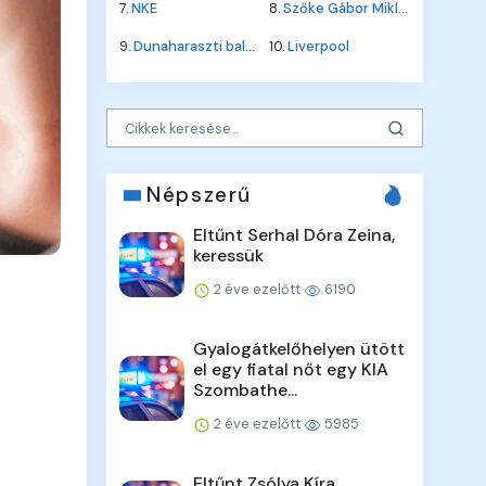
7.
NKE
8.
Szőke Gábor Miklós
9.
Dunaharaszti baleset
10.
Liverpool
Népszerű
Eltűnt Serhal Dóra Zeina,
keressük
2 éve ezelőtt
6190
Gyalogátkelőhelyen ütött
el egy fiatal nőt egy KIA
Szombathe...
2 éve ezelőtt
5985
Eltűnt Zsólya Kíra