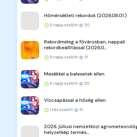
Hőmérsékleti rekordok (2026.08.01.)
5 napja ezelőtt
50
Rekordmeleg a fővárosban, nappali
rekordbeállítással (2026.0...
6 napja ezelőtt
51
Mesékkel a balesetek ellen
6 napja ezelőtt
59
Vízcsapással a hőség ellen
1 hét ezelőtt
51
2026. júliusi nemzetközi agrometeorológ
helyzetkép termés...