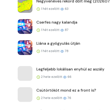
Negyvenéves rekord dőlt meg (2026.07.
1 hét ezelőtt
63
Cserfes nagy kalandja
1 hét ezelőtt
87
Liána a gyógyulás útján
1 hét ezelőtt
78
Legfeljebb lokálisan enyhül az aszály
2 hete ezelőtt
66
Csütörtököt mond ez a front is?
2 hete ezelőtt
76