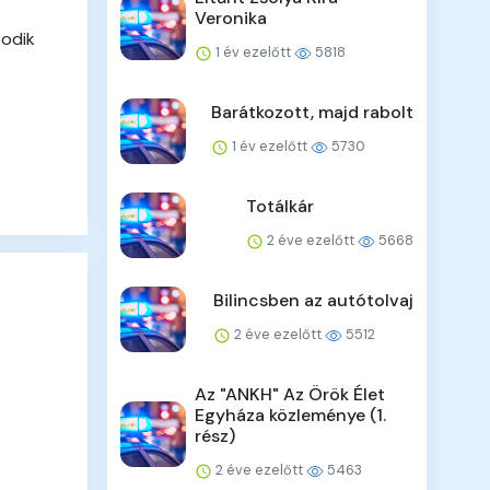
Veronika
sodik
1 év ezelőtt
5818
Barátkozott, majd rabolt
1 év ezelőtt
5730
Totálkár
2 éve ezelőtt
5668
Bilincsben az autótolvaj
2 éve ezelőtt
5512
Az "ANKH" Az Örök Élet
Egyháza közleménye (1.
rész)
2 éve ezelőtt
5463