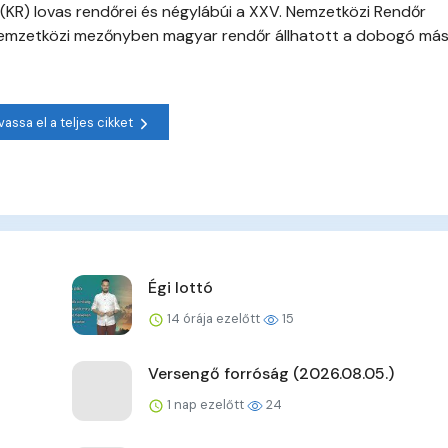
 (KR) lovas rendőrei és négylábúi a XXV. Nemzetközi Rendőr
nemzetközi mezőnyben magyar rendőr állhatott a dobogó má
vassa el a teljes cikket
Égi lottó
14 órája ezelőtt
15
Versengő forróság (2026.08.05.)
1 nap ezelőtt
24