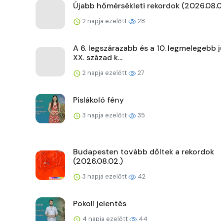
Újabb hőmérsékleti rekordok (2026.08.0
2 napja ezelőtt
28
A 6. legszárazabb és a 10. legmelegebb j
XX. század k...
2 napja ezelőtt
27
Pislákoló fény
3 napja ezelőtt
35
Budapesten tovább dőltek a rekordok
(2026.08.02.)
3 napja ezelőtt
42
Pokoli jelentés
4 napja ezelőtt
44