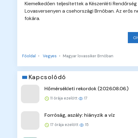
Kiemelkedően teljesítettek a Készenléti Rendőrség
Lovasversenyen a csehországi Brnóban. Az erős 
fokára.
Ol
Főoldal
Vegyes
Magyar lovassiker Brnóban
Kapcsolódó
Hőmérsékleti rekordok (2026.08.06.)
11 órája ezelőtt
17
Forróság, aszály: hiányzik a víz
17 órája ezelőtt
15