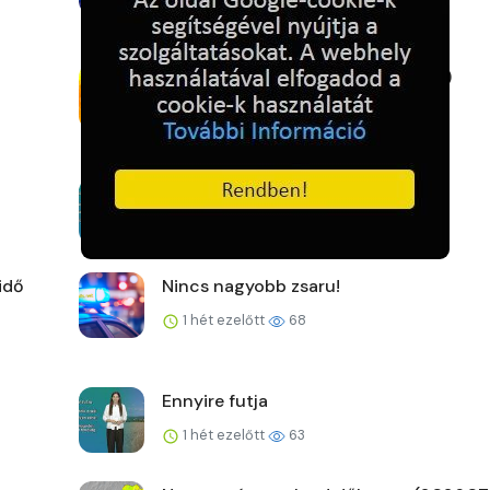
Új fővárosi szélrekord (2026.07.27.)
1 hét ezelőtt
59
A kemence előtt
1 hét ezelőtt
64
idő
Nincs nagyobb zsaru!
1 hét ezelőtt
68
Ennyire futja
1 hét ezelőtt
63