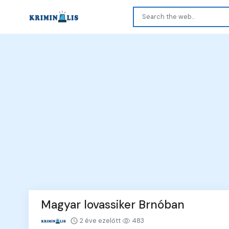
Magyar lovassiker Brnóban
2 éve ezelőtt
483