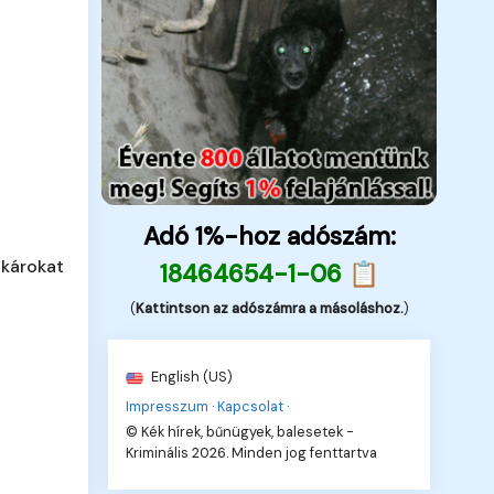
Adó 1%-hoz adószám:
 károkat
18464654-1-06 📋
(
Kattintson az adószámra a másoláshoz.
)
English (US)
Impresszum
·
Kapcsolat
·
© Kék hírek, bűnügyek, balesetek -
Kriminális 2026. Minden jog fenttartva