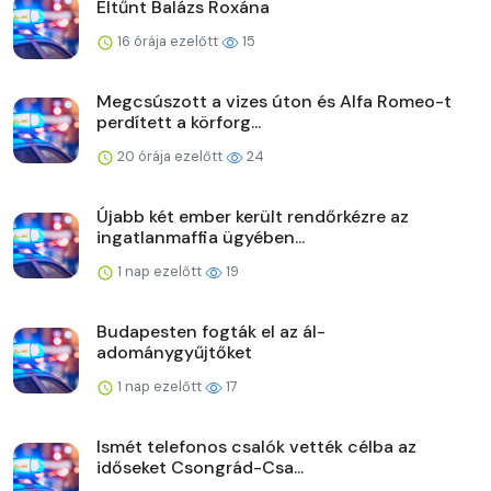
Eltűnt Balázs Roxána
16 órája ezelőtt
15
Megcsúszott a vizes úton és Alfa Romeo-t
perdített a körforg...
20 órája ezelőtt
24
Újabb két ember került rendőrkézre az
ingatlanmaffia ügyében...
1 nap ezelőtt
19
Budapesten fogták el az ál-
adománygyűjtőket
1 nap ezelőtt
17
Ismét telefonos csalók vették célba az
időseket Csongrád-Csa...