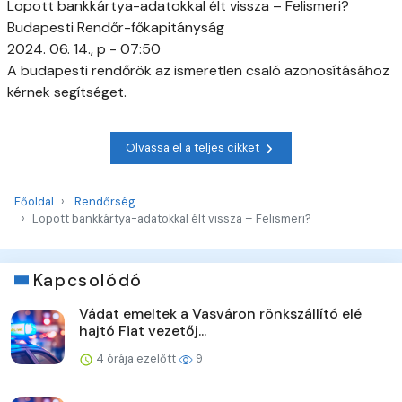
Lopott bankkártya-adatokkal élt vissza – Felismeri?
Budapesti Rendőr-főkapitányság
2024. 06. 14., p - 07:50
A budapesti rendőrök az ismeretlen csaló azonosításához
kérnek segítséget.
Olvassa el a teljes cikket
Főoldal
Rendőrség
Lopott bankkártya-adatokkal élt vissza – Felismeri?
Kapcsolódó
Vádat emeltek a Vasváron rönkszállító elé
hajtó Fiat vezetőj...
4 órája ezelőtt
9