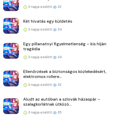
3 napja ezelőtt
33
Két hivatás egy küldetés
3 napja ezelőtt
34
Egy pillanatnyi figyelmetlenség – kis híján
tragédia
3 napja ezelőtt
34
Ellenőrzések a biztonságos közlekedésért,
elektromos rollere...
3 napja ezelőtt
33
Aludt az autóban a szlovák házaspár –
szalagkorlátnak ütközö...
3 napja ezelőtt
35