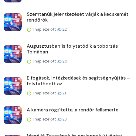
Szemtanúk jelentkezését várják a kecskeméti
rendőrök
1 nap ezelőtt
22
Augusztusban is folytatódik a toborzás
Tolnában
1 nap ezelőtt
20
Elfogások, intézkedések és segítségnyújtás –
folytatódott az...
1 nap ezelőtt
21
A kamera rögzítette, a rendőr felismerte
1 nap ezelőtt
23
Megálló Toyotának és oszlopnak ütközött