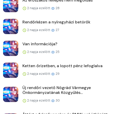
Az erőszakos fellépés nem megoldás
2 napja ezelőtt
28
Rendőrkézen a nyíregyházi betörők
2 napja ezelőtt
27
Van információja?
2 napja ezelőtt
25
Ketten őrizetben, a lopott pénz lefoglalva
2 napja ezelőtt
29
Új rendőri vezető Nógrád Vármegye
Önkormányzatának Közgyűlés...
2 napja ezelőtt
30