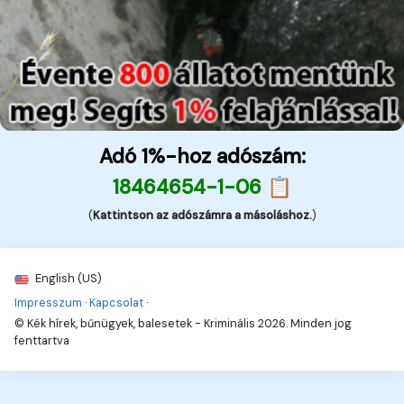
Adó 1%-hoz adószám:
18464654-1-06 📋
(
Kattintson az adószámra a másoláshoz.
)
English (US)
Impresszum
·
Kapcsolat
·
© Kék hírek, bűnügyek, balesetek - Kriminális 2026. Minden jog
fenttartva