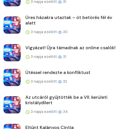
3 napja ezelőtt
31
Üres házakra utaztak – öt betörés fél év
alatt
3 napja ezelőtt
30
Vigyázat! Újra támadnak az online csalók!
3 napja ezelőtt
31
Ütéssel rendezte a konfliktust
3 napja ezelőtt
32
Az utcáról gyűjtötték be a VII. kerületi
kristálydílert
3 napja ezelőtt
34
Eltűnt Kalányos Cintia