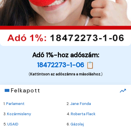
Adó 1%-hoz adószám:
18472273-1-06 📋
(
Kattintson az adószámra a másoláshoz.
)
Felkapott
1.
Parlament
2.
Jane Fonda
3.
Kozármisleny
4.
Roberta Flack
5.
USAID
6.
Gázolaj