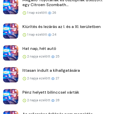
egy Citroen Szombath...
1 nap ezelőtt
26
Kiürítés és lezárás az I. és a XI. kerületben
1 nap ezelőtt
24
Hat nap, hét autó
2 napja ezelőtt
25
Ittasan indult a kihallgatására
2 napja ezelőtt
27
Pénz helyett bilinccsel várták
2 napja ezelőtt
28