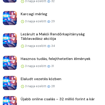
3 napja ezelőtt
32
Karcagi mérleg
3 napja ezelőtt
29
Lezárult a Makói Rendőrkapitányság
Táblavadász akciója
3 napja ezelőtt
34
Hasznos tudás, felejthetetlen élmények
3 napja ezelőtt
31
Elaludt vezetés közben
3 napja ezelőtt
28
Újabb online csalás – 32 millió forint a kár