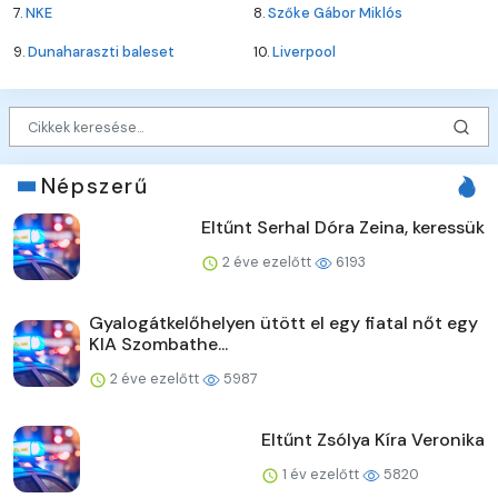
7.
NKE
8.
Szőke Gábor Miklós
9.
Dunaharaszti baleset
10.
Liverpool
Népszerű
Eltűnt Serhal Dóra Zeina, keressük
2 éve ezelőtt
6193
Gyalogátkelőhelyen ütött el egy fiatal nőt egy
KIA Szombathe...
2 éve ezelőtt
5987
Eltűnt Zsólya Kíra Veronika
1 év ezelőtt
5820