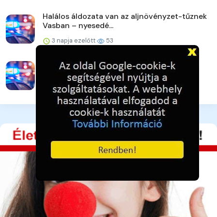
Halálos áldozata van az aljnövényzet-tűznek
Vasban – nyesedé...
3 napja ezelőtt
53
Egy mezőn találtak rá
4 napja ezelőtt
36