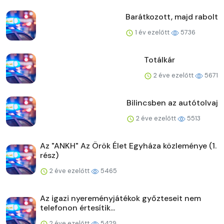
Barátkozott, majd rabolt
1 év ezelőtt
5736
Totálkár
2 éve ezelőtt
5671
Bilincsben az autótolvaj
2 éve ezelőtt
5513
Az "ANKH" Az Örök Élet Egyháza közleménye (1.
rész)
2 éve ezelőtt
5465
Az igazi nyereményjátékok győzteseit nem
telefonon értesítik...
2 éve ezelőtt
5429