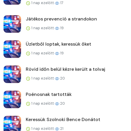
1 nap ezelőtt
17
Játékos prevenció a strandokon
1 nap ezelőtt
19
Üzletből loptak, keressük őket
1 nap ezelőtt
19
Rövid időn belül kézre került a tolvaj
1 nap ezelőtt
20
Poénosnak tartották
1 nap ezelőtt
20
Keressük Szolnoki Bence Donátot
1 nap ezelőtt
21