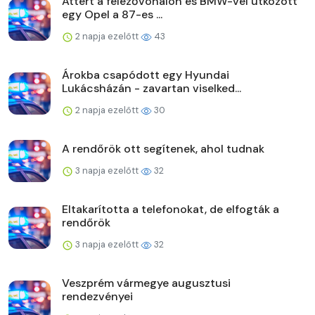
Áttért a felezővonalon és BMW-vel ütközött
egy Opel a 87-es ...
2 napja ezelőtt
43
Árokba csapódott egy Hyundai
Lukácsházán - zavartan viselked...
2 napja ezelőtt
30
A rendőrök ott segítenek, ahol tudnak
3 napja ezelőtt
32
Eltakarította a telefonokat, de elfogták a
rendőrök
3 napja ezelőtt
32
Veszprém vármegye augusztusi
rendezvényei