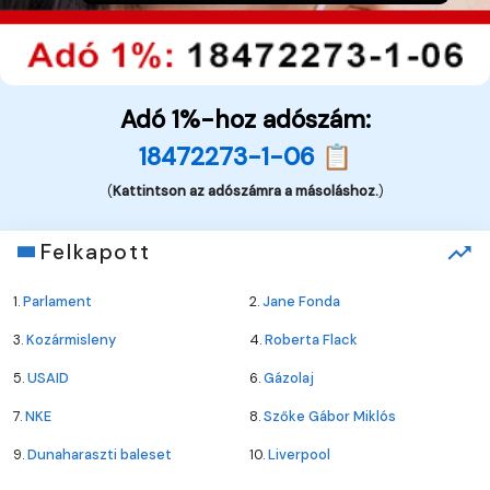
Adó 1%-hoz adószám:
18472273-1-06 📋
(
Kattintson az adószámra a másoláshoz.
)
Felkapott
1.
Parlament
2.
Jane Fonda
3.
Kozármisleny
4.
Roberta Flack
5.
USAID
6.
Gázolaj
7.
NKE
8.
Szőke Gábor Miklós
9.
Dunaharaszti baleset
10.
Liverpool