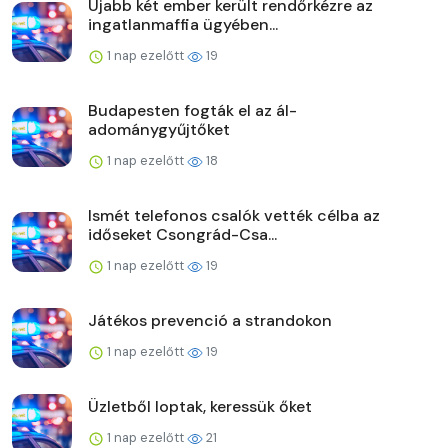
Újabb két ember került rendőrkézre az
ingatlanmaffia ügyében...
1 nap ezelőtt
19
Budapesten fogták el az ál-
adománygyűjtőket
1 nap ezelőtt
18
Ismét telefonos csalók vették célba az
időseket Csongrád-Csa...
1 nap ezelőtt
19
Játékos prevenció a strandokon
1 nap ezelőtt
19
Üzletből loptak, keressük őket
1 nap ezelőtt
21