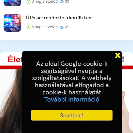
3 napja ezelőtt
33
Ütéssel rendezte a konfliktust
3 napja ezelőtt
32