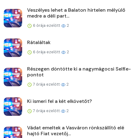
Veszélyes lehet a Balaton hirtelen mélyülő
medre a déli part...
6 órája ezelőtt
2
Rátaláltak
6 órája ezelőtt
2
Részegen döntötte ki a nagymágocsi Selfie-
pontot
7 órája ezelőtt
2
Ki ismeri fel a két elkövetőt?
7 órája ezelőtt
2
Vádat emeltek a Vasváron rönkszállító elé
hajtó Fiat vezetőj...