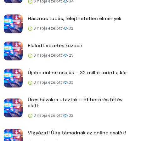
3 napja ezelőtt
34
Hasznos tudás, felejthetetlen élmények
3 napja ezelőtt
32
Elaludt vezetés közben
3 napja ezelőtt
29
Újabb online csalás – 32 millió forint a kár
3 napja ezelőtt
33
Üres házakra utaztak – öt betörés fél év
alatt
3 napja ezelőtt
32
Vigyázat! Újra támadnak az online csalók!