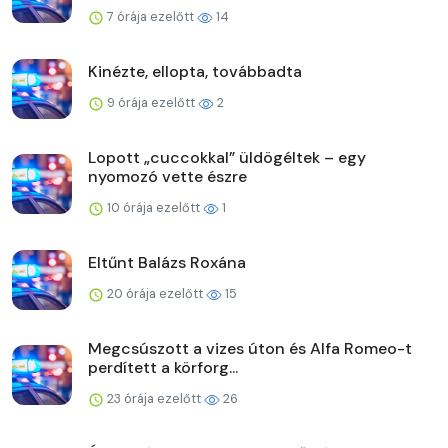
7 órája ezelőtt
14
Kinézte, ellopta, továbbadta
9 órája ezelőtt
2
Lopott „cuccokkal” üldögéltek – egy
nyomozó vette észre
10 órája ezelőtt
1
Eltűnt Balázs Roxána
20 órája ezelőtt
15
Megcsúszott a vizes úton és Alfa Romeo-t
perdített a körforg...
23 órája ezelőtt
26