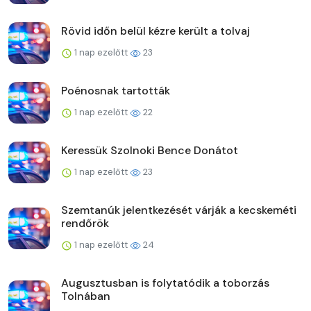
Rövid időn belül kézre került a tolvaj
1 nap ezelőtt
23
Poénosnak tartották
1 nap ezelőtt
22
Keressük Szolnoki Bence Donátot
1 nap ezelőtt
23
Szemtanúk jelentkezését várják a kecskeméti
rendőrök
1 nap ezelőtt
24
Augusztusban is folytatódik a toborzás
Tolnában