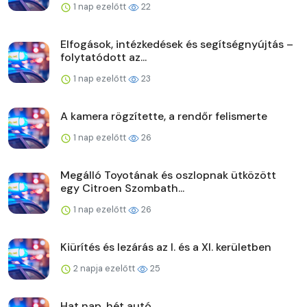
1 nap ezelőtt
22
Elfogások, intézkedések és segítségnyújtás –
folytatódott az...
1 nap ezelőtt
23
A kamera rögzítette, a rendőr felismerte
1 nap ezelőtt
26
Megálló Toyotának és oszlopnak ütközött
egy Citroen Szombath...
1 nap ezelőtt
26
Kiürítés és lezárás az I. és a XI. kerületben
2 napja ezelőtt
25
Hat nap, hét autó