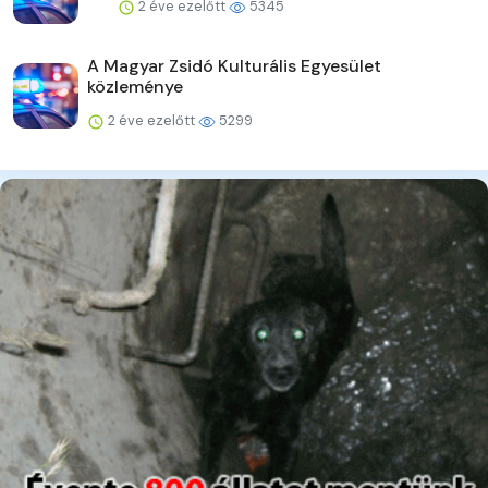
2 éve ezelőtt
5345
A Magyar Zsidó Kulturális Egyesület
közleménye
2 éve ezelőtt
5299