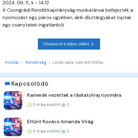
2024. 06. 11., k - 14:12
A Csongrádi Rendőrkapitányság munkatársai befejezték a
nyomozást egy páros ügyében, akik dísztárgyakat loptak
egy csanyteleki ingatlanból.
Olvassa el a teljes cikket
Főoldal
Rendőrség
Lezárt akta: nem lett trófea
Kapcsolódó
Kamerák vezettek a táskatolvaj nyomára
5 órája ezelőtt
2
Eltűnt Kovács Amanda Virág
5 órája ezelőtt
2