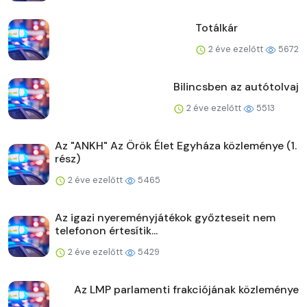
Totálkár
2 éve ezelőtt
5672
Bilincsben az autótolvaj
2 éve ezelőtt
5513
Az "ANKH" Az Örök Élet Egyháza közleménye (1.
rész)
2 éve ezelőtt
5465
Az igazi nyereményjátékok győzteseit nem
telefonon értesítik...
2 éve ezelőtt
5429
Az LMP parlamenti frakciójának közleménye