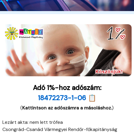
Adó 1%-hoz adószám:
18472273-1-06 📋
(
Kattintson az adószámra a másoláshoz.
)
Lezárt akta: nem lett trófea
Csongrád-Csanád Vármegyei Rendőr-főkapitányság