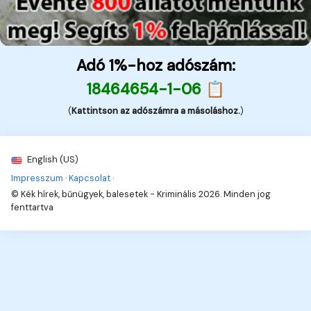
Adó 1%-hoz adószám:
18464654-1-06 📋
(
Kattintson az adószámra a másoláshoz.
)
English (US)
Impresszum
·
Kapcsolat
·
© Kék hírek, bűnügyek, balesetek - Kriminális 2026. Minden jog
fenttartva