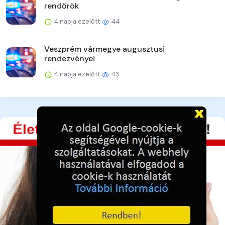
rendőrök
4 napja ezelőtt
44
Veszprém vármegye augusztusi
rendezvényei
4 napja ezelőtt
43