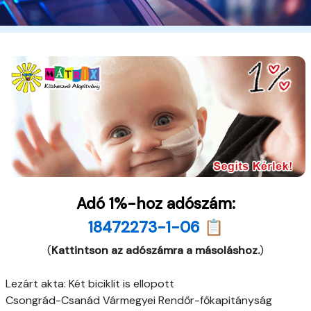
Adó 1%-hoz adószám:
18472273-1-06 📋
(
Kattintson az adószámra a másoláshoz.
)
Lezárt akta: Két biciklit is ellopott
Csongrád-Csanád Vármegyei Rendőr-főkapitányság