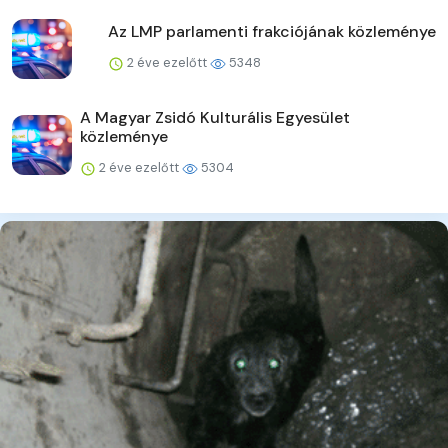
Az LMP parlamenti frakciójának közleménye
2 éve ezelőtt
5348
A Magyar Zsidó Kulturális Egyesület
közleménye
2 éve ezelőtt
5304