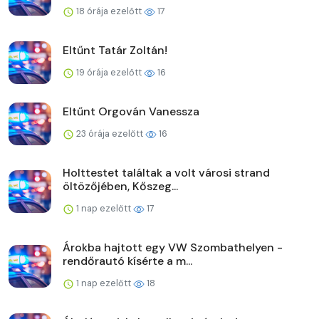
18 órája ezelőtt
17
Eltűnt Tatár Zoltán!
19 órája ezelőtt
16
Eltűnt Orgován Vanessza
23 órája ezelőtt
16
Holttestet találtak a volt városi strand
öltözőjében, Kőszeg...
1 nap ezelőtt
17
Árokba hajtott egy VW Szombathelyen -
rendőrautó kísérte a m...
1 nap ezelőtt
18