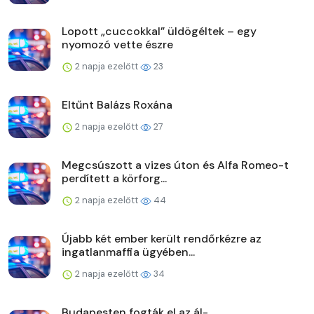
Lopott „cuccokkal” üldögéltek – egy
nyomozó vette észre
2 napja ezelőtt
23
Eltűnt Balázs Roxána
2 napja ezelőtt
27
Megcsúszott a vizes úton és Alfa Romeo-t
perdített a körforg...
2 napja ezelőtt
44
Újabb két ember került rendőrkézre az
ingatlanmaffia ügyében...
2 napja ezelőtt
34
Budapesten fogták el az ál-