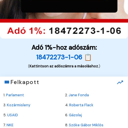
Adó 1%-hoz adószám:
18472273-1-06 📋
(
Kattintson az adószámra a másoláshoz.
)
Felkapott
1.
Parlament
2.
Jane Fonda
3.
Kozármisleny
4.
Roberta Flack
5.
USAID
6.
Gázolaj
7.
NKE
8.
Szőke Gábor Miklós