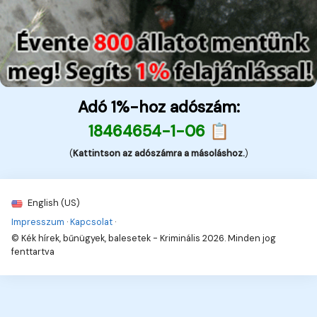
Adó 1%-hoz adószám:
18464654-1-06 📋
(
Kattintson az adószámra a másoláshoz.
)
English (US)
Impresszum
·
Kapcsolat
·
© Kék hírek, bűnügyek, balesetek - Kriminális 2026. Minden jog
fenttartva