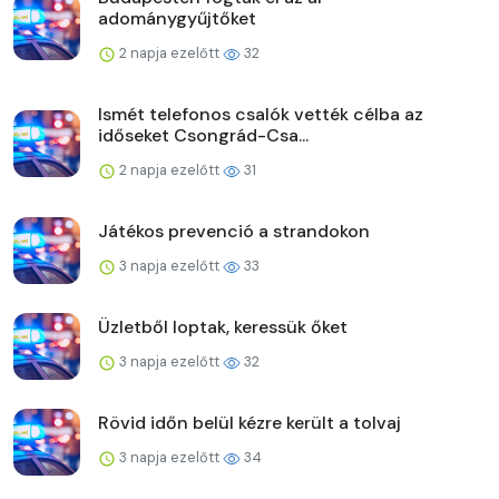
adománygyűjtőket
2 napja ezelőtt
32
Ismét telefonos csalók vették célba az
időseket Csongrád-Csa...
2 napja ezelőtt
31
Játékos prevenció a strandokon
3 napja ezelőtt
33
Üzletből loptak, keressük őket
3 napja ezelőtt
32
Rövid időn belül kézre került a tolvaj
3 napja ezelőtt
34