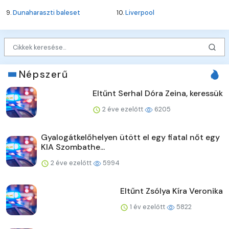
9.
Dunaharaszti baleset
10.
Liverpool
Népszerű
Eltűnt Serhal Dóra Zeina, keressük
2 éve ezelőtt
6205
Gyalogátkelőhelyen ütött el egy fiatal nőt egy
KIA Szombathe...
2 éve ezelőtt
5994
Eltűnt Zsólya Kíra Veronika
1 év ezelőtt
5822