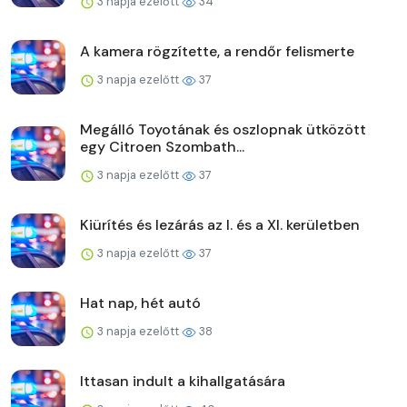
3 napja ezelőtt
34
A kamera rögzítette, a rendőr felismerte
3 napja ezelőtt
37
Megálló Toyotának és oszlopnak ütközött
egy Citroen Szombath...
3 napja ezelőtt
37
Kiürítés és lezárás az I. és a XI. kerületben
3 napja ezelőtt
37
Hat nap, hét autó
3 napja ezelőtt
38
Ittasan indult a kihallgatására