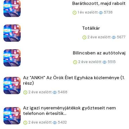
Barátkozott, majd rabolt
1 év ezelőtt
5738
Totálkár
2 éve ezelőtt
5677
Bilincsben az autótolvaj
2 éve ezelőtt
5515
Az "ANKH" Az Örök Élet Egyháza közleménye (1.
rész)
2 éve ezelőtt
5468
Az igazi nyereményjátékok győzteseit nem
telefonon értesítik...
2 éve ezelőtt
5432