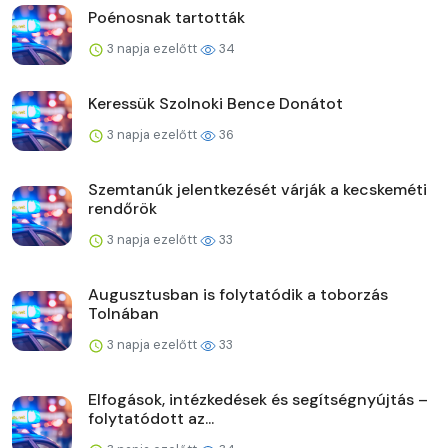
Poénosnak tartották
3 napja ezelőtt
34
Keressük Szolnoki Bence Donátot
3 napja ezelőtt
36
Szemtanúk jelentkezését várják a kecskeméti
rendőrök
3 napja ezelőtt
33
Augusztusban is folytatódik a toborzás
Tolnában
3 napja ezelőtt
33
Elfogások, intézkedések és segítségnyújtás –
folytatódott az...