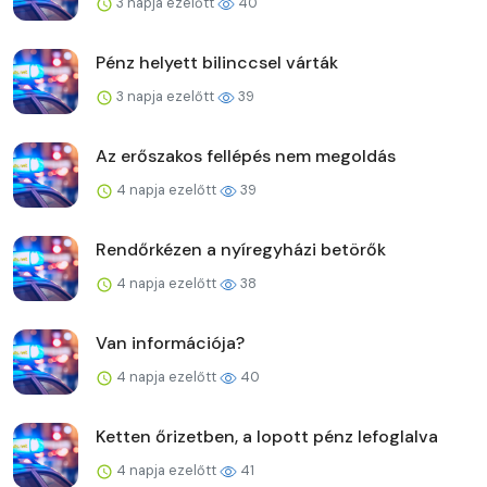
3 napja ezelőtt
40
Pénz helyett bilinccsel várták
3 napja ezelőtt
39
Az erőszakos fellépés nem megoldás
4 napja ezelőtt
39
Rendőrkézen a nyíregyházi betörők
4 napja ezelőtt
38
Van információja?
4 napja ezelőtt
40
Ketten őrizetben, a lopott pénz lefoglalva
4 napja ezelőtt
41