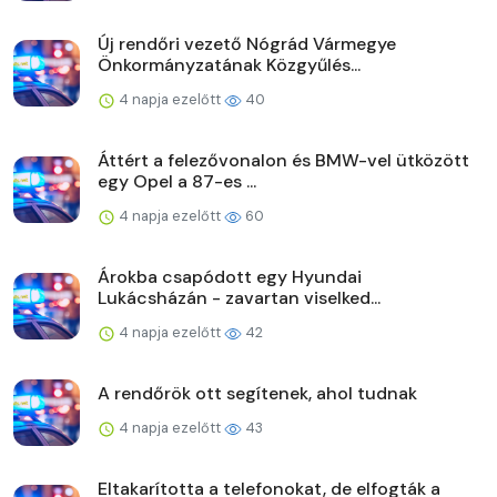
Új rendőri vezető Nógrád Vármegye
Önkormányzatának Közgyűlés...
4 napja ezelőtt
40
Áttért a felezővonalon és BMW-vel ütközött
egy Opel a 87-es ...
4 napja ezelőtt
60
Árokba csapódott egy Hyundai
Lukácsházán - zavartan viselked...
4 napja ezelőtt
42
A rendőrök ott segítenek, ahol tudnak
4 napja ezelőtt
43
Eltakarította a telefonokat, de elfogták a