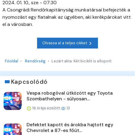
2024. 01. 10., sze - 07:30
A Csongrádi Rendőrkapitányság munkatársai befejezték a
nyomozást egy fiatalnak az ügyében, aki kerékpárokat vitt
el a városban.
Olvassa el a teljes cikket
Főoldal
Rendőrség
Lezárt akta: Két biciklit is ellopott
Kapcsolódó
Vespa robogóval ütközött egy Toyota
Szombathelyen - súlyosan...
16 órája ezelőtt
13
Defektet kapott és árokba hajtott egy
Chevrolet a 87-es főút...