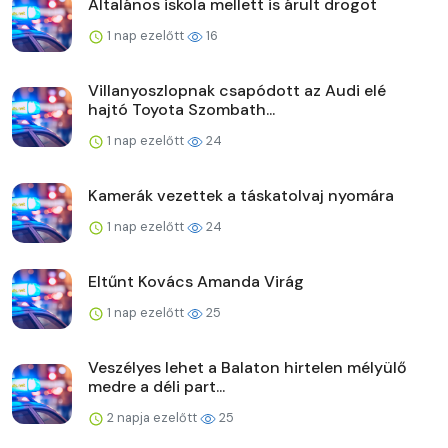
Általános iskola mellett is árult drogot
1 nap ezelőtt
16
Villanyoszlopnak csapódott az Audi elé
hajtó Toyota Szombath...
1 nap ezelőtt
24
Kamerák vezettek a táskatolvaj nyomára
1 nap ezelőtt
24
Eltűnt Kovács Amanda Virág
1 nap ezelőtt
25
Veszélyes lehet a Balaton hirtelen mélyülő
medre a déli part...
2 napja ezelőtt
25