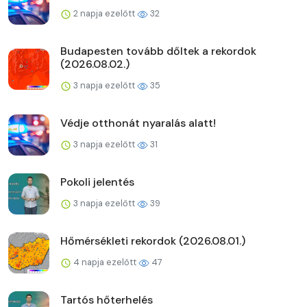
2 napja ezelőtt
32
Budapesten tovább dőltek a rekordok
(2026.08.02.)
3 napja ezelőtt
35
Védje otthonát nyaralás alatt!
3 napja ezelőtt
31
Pokoli jelentés
3 napja ezelőtt
39
Hőmérsékleti rekordok (2026.08.01.)
4 napja ezelőtt
47
Tartós hőterhelés