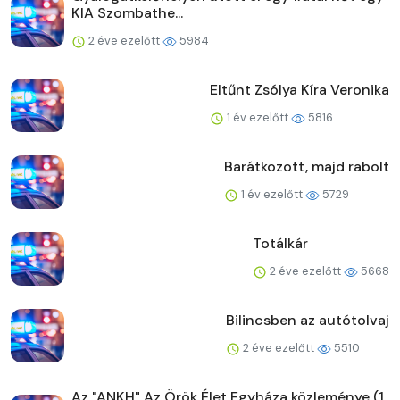
KIA Szombathe...
2 éve ezelőtt
5984
Eltűnt Zsólya Kíra Veronika
1 év ezelőtt
5816
Barátkozott, majd rabolt
1 év ezelőtt
5729
Totálkár
2 éve ezelőtt
5668
Bilincsben az autótolvaj
2 éve ezelőtt
5510
Az "ANKH" Az Örök Élet Egyháza közleménye (1.