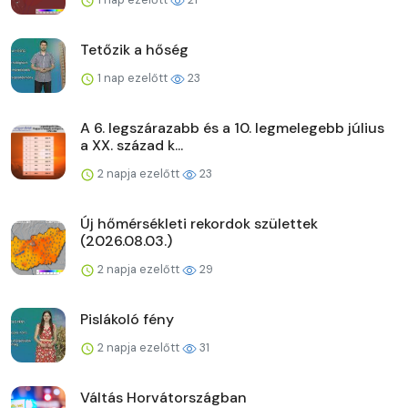
Tetőzik a hőség
1 nap ezelőtt
23
A 6. legszárazabb és a 10. legmelegebb július
a XX. század k...
2 napja ezelőtt
23
Új hőmérsékleti rekordok születtek
(2026.08.03.)
2 napja ezelőtt
29
Pislákoló fény
2 napja ezelőtt
31
Váltás Horvátországban