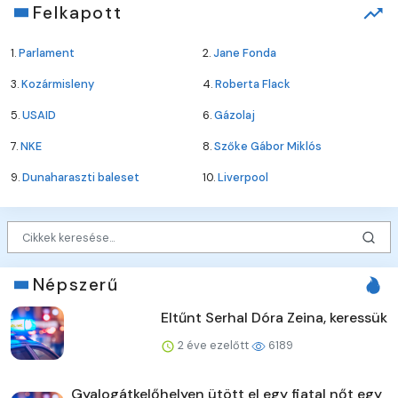
Felkapott
1.
Parlament
2.
Jane Fonda
3.
Kozármisleny
4.
Roberta Flack
5.
USAID
6.
Gázolaj
7.
NKE
8.
Szőke Gábor Miklós
9.
Dunaharaszti baleset
10.
Liverpool
Népszerű
Eltűnt Serhal Dóra Zeina, keressük
2 éve ezelőtt
6189
Gyalogátkelőhelyen ütött el egy fiatal nőt egy