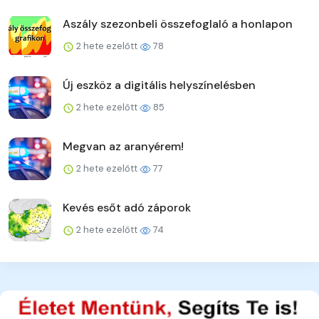
Aszály szezonbeli összefoglaló a honlapon
2 hete ezelőtt
78
Új eszköz a digitális helyszínelésben
2 hete ezelőtt
85
Megvan az aranyérem!
2 hete ezelőtt
77
Kevés esőt adó záporok
2 hete ezelőtt
74