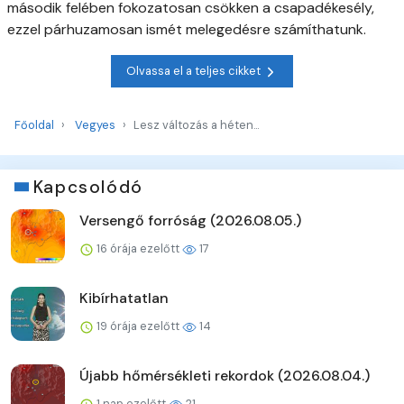
második felében fokozatosan csökken a csapadékesély,
ezzel párhuzamosan ismét melegedésre számíthatunk.
Olvassa el a teljes cikket
Főoldal
Vegyes
Lesz változás a héten...
Kapcsolódó
Versengő forróság (2026.08.05.)
16 órája ezelőtt
17
Kibírhatatlan
19 órája ezelőtt
14
Újabb hőmérsékleti rekordok (2026.08.04.)
1 nap ezelőtt
21