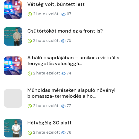
Vétség volt, bűntett lett
2 hete ezelőtt
67
Csütörtököt mond ez a front is?
2 hete ezelőtt
75
A háló csapdájában – amikor a virtuális
fenyegetés valósággá...
2 hete ezelőtt
74
Műholdas méréseken alapuló növényi
biomassza-termelődés a ho...
2 hete ezelőtt
77
Hétvégéig 30 alatt
2 hete ezelőtt
76