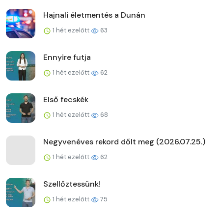
Hajnali életmentés a Dunán
1 hét ezelőtt
63
Ennyire futja
1 hét ezelőtt
62
Első fecskék
1 hét ezelőtt
68
Negyvenéves rekord dőlt meg (2026.07.25.)
1 hét ezelőtt
62
Szellőztessünk!
1 hét ezelőtt
75