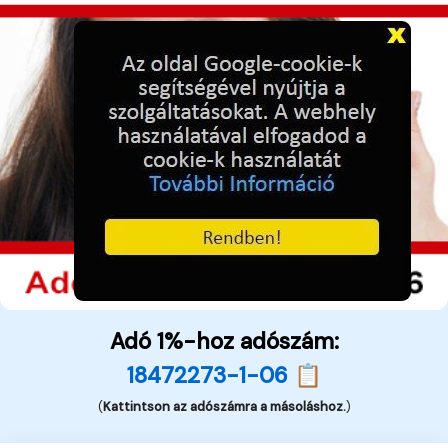
Adó 1%-hoz adószám:
18472273-1-06 📋
(
Kattintson az adószámra a másoláshoz.
)