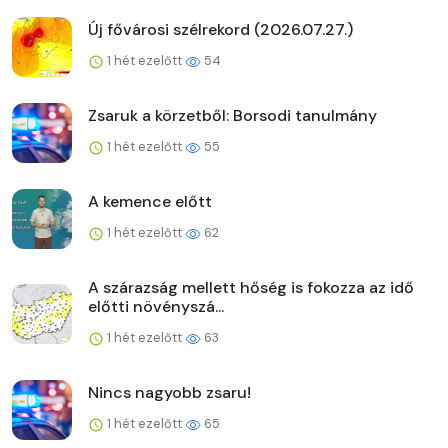
Új fővárosi szélrekord (2026.07.27.)
1 hét ezelőtt
54
Zsaruk a körzetből: Borsodi tanulmány
1 hét ezelőtt
55
A kemence előtt
1 hét ezelőtt
62
A szárazság mellett hőség is fokozza az idő
előtti növényszá...
1 hét ezelőtt
63
Nincs nagyobb zsaru!
1 hét ezelőtt
65