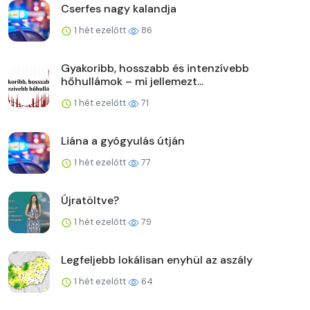
Cserfes nagy kalandja
1 hét ezelőtt
86
Gyakoribb, hosszabb és intenzívebb
hőhullámok – mi jellemezt...
1 hét ezelőtt
71
Liána a gyógyulás útján
1 hét ezelőtt
77
Újratöltve?
1 hét ezelőtt
79
Legfeljebb lokálisan enyhül az aszály
1 hét ezelőtt
64