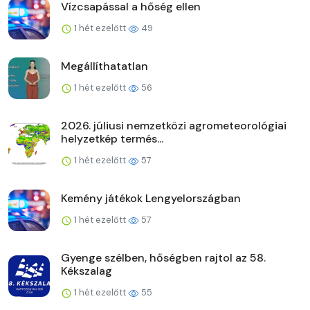
Vízcsapással a hőség ellen
1 hét ezelőtt
49
Megállíthatatlan
1 hét ezelőtt
56
2026. júliusi nemzetközi agrometeorológiai
helyzetkép termés...
1 hét ezelőtt
57
Kemény játékok Lengyelországban
1 hét ezelőtt
57
Gyenge szélben, hőségben rajtol az 58.
Kékszalag
1 hét ezelőtt
55