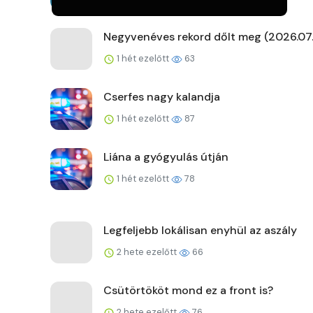
Negyvenéves rekord dőlt meg (2026.07.
1 hét ezelőtt
63
Cserfes nagy kalandja
1 hét ezelőtt
87
Liána a gyógyulás útján
1 hét ezelőtt
78
Legfeljebb lokálisan enyhül az aszály
2 hete ezelőtt
66
Csütörtököt mond ez a front is?
2 hete ezelőtt
76