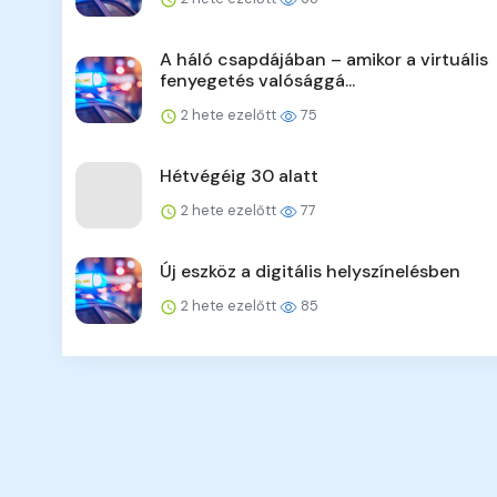
A háló csapdájában – amikor a virtuális
fenyegetés valósággá...
2 hete ezelőtt
75
Hétvégéig 30 alatt
2 hete ezelőtt
77
Új eszköz a digitális helyszínelésben
2 hete ezelőtt
85