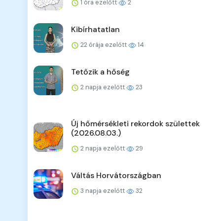
1 óra ezelőtt
2
Kibírhatatlan
22 órája ezelőtt
14
Tetőzik a hőség
2 napja ezelőtt
23
Új hőmérsékleti rekordok születtek
(2026.08.03.)
2 napja ezelőtt
29
Váltás Horvátországban
3 napja ezelőtt
32