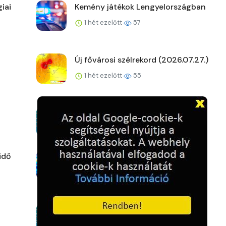
iai
Kemény játékok Lengyelországban
1 hét ezelőtt
57
Új fővárosi szélrekord (2026.07.27.)
1 hét ezelőtt
55
A kemence előtt
1 hét ezelőtt
63
idő
Nincs nagyobb zsaru!
1 hét ezelőtt
67
Ennyire futja
1 hét ezelőtt
63