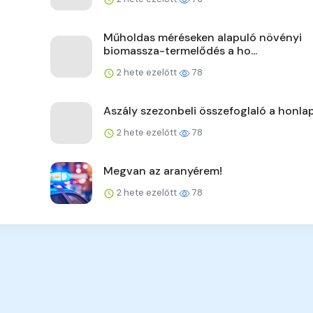
Műholdas méréseken alapuló növényi
biomassza-termelődés a ho...
2 hete ezelőtt
78
Aszály szezonbeli összefoglaló a honla
2 hete ezelőtt
78
Megvan az aranyérem!
2 hete ezelőtt
78