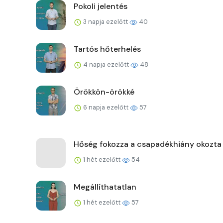
Pokoli jelentés
3 napja ezelőtt
40
Tartós hőterhelés
4 napja ezelőtt
48
Örökkön-örökké
6 napja ezelőtt
57
Hőség fokozza a csapadékhiány okozta
1 hét ezelőtt
54
Megállíthatatlan
1 hét ezelőtt
57