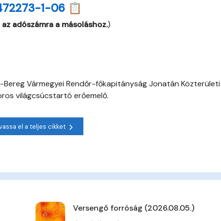
472273-1-06 📋
 az adószámra a másoláshoz.
)
-Bereg Vármegyei Rendőr-főkapitányság Jonatán Közterületi
ros világcsúcstartó erőemelő.
vassa el a teljes cikket
Versengő forróság (2026.08.05.)