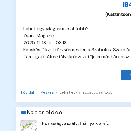
18
(
Kattintson
Lehet egy világcsúccsal több?
Zsaru Magazin
2025. 11. 18., k - 08:18
Kecskés Dávid törzsőrmester, a Szabolcs-Szatmár
Támogató Alosztály járőrvezetője immár háromszo
Ol
Főoldal
Vegyes
Lehet egy világcsúccsal több?
Kapcsolódó
Forróság, aszály: hiányzik a víz