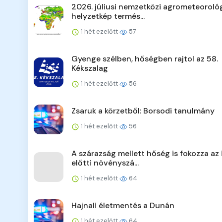
2026. júliusi nemzetközi agrometeorológ
helyzetkép termés...
1 hét ezelőtt
57
Gyenge szélben, hőségben rajtol az 58.
Kékszalag
1 hét ezelőtt
56
Zsaruk a körzetből: Borsodi tanulmány
1 hét ezelőtt
56
A szárazság mellett hőség is fokozza az 
előtti növényszá...
1 hét ezelőtt
64
Hajnali életmentés a Dunán
1 hét ezelőtt
64