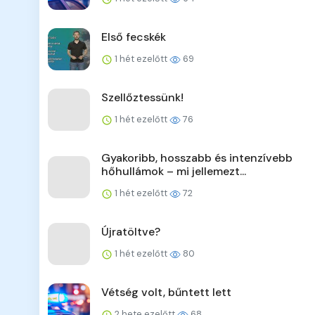
Első fecskék
1 hét ezelőtt
69
Szellőztessünk!
1 hét ezelőtt
76
Gyakoribb, hosszabb és intenzívebb
hőhullámok – mi jellemezt...
1 hét ezelőtt
72
Újratöltve?
1 hét ezelőtt
80
Vétség volt, bűntett lett
2 hete ezelőtt
68