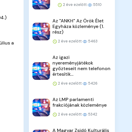
2 éve ezelőtt
5510
4.)
Az "ANKH" Az Örök Élet
Egyháza közleménye (1.
rész)
2 éve ezelőtt
5463
úlius a
Az igazi
nyereményjátékok
győzteseit nem telefonon
értesítik...
2 éve ezelőtt
5426
Az LMP parlamenti
frakciójának közleménye
2 éve ezelőtt
5342
A Magyar Zsidó Kulturális