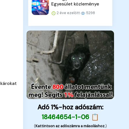
Egyesület közleménye
2 éve ezelőtt
5298
 károkat
Adó 1%-hoz adószám:
18464654-1-06 📋
(
Kattintson az adószámra a másoláshoz.
)