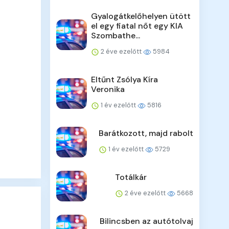
Gyalogátkelőhelyen ütött
el egy fiatal nőt egy KIA
Szombathe...
2 éve ezelőtt
5984
Eltűnt Zsólya Kíra
Veronika
1 év ezelőtt
5816
Barátkozott, majd rabolt
1 év ezelőtt
5729
Totálkár
2 éve ezelőtt
5668
Bilincsben az autótolvaj