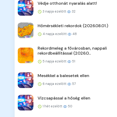
Védje otthonát nyaralás alatt!
3 napja ezelőtt
32
Hőmérsékleti rekordok (2026.08.01.)
4 napja ezelőtt
48
Rekordmeleg a fővárosban, nappali
rekordbeállítással (2026.0...
5 napja ezelőtt
51
Mesékkel a balesetek ellen
6 napja ezelőtt
57
Vízcsapással a hőség ellen
1 hét ezelőtt
50