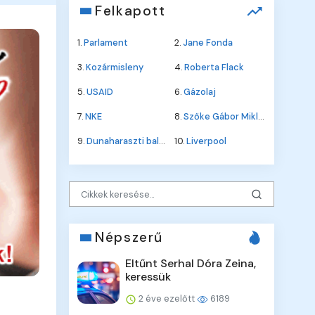
Felkapott
1.
Parlament
2.
Jane Fonda
3.
Kozármisleny
4.
Roberta Flack
5.
USAID
6.
Gázolaj
7.
NKE
8.
Szőke Gábor Miklós
9.
Dunaharaszti baleset
10.
Liverpool
Népszerű
Eltűnt Serhal Dóra Zeina,
keressük
2 éve ezelőtt
6189