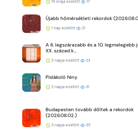
19 órája ezelőtt
17
Újabb hőmérsékleti rekordok (2026.08.0
1 nap ezelőtt
21
A 6. legszárazabb és a 10. legmelegebb j
XX. század k...
2 napja ezelőtt
23
Pislákoló fény
2 napja ezelőtt
31
Budapesten tovább dőltek a rekordok
(2026.08.02.)
3 napja ezelőtt
35