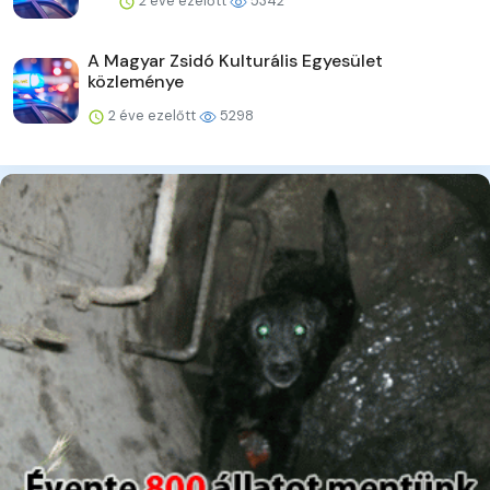
2 éve ezelőtt
5342
A Magyar Zsidó Kulturális Egyesület
közleménye
2 éve ezelőtt
5298