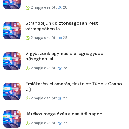
2 napja ezelőtt
28
Strandoljunk biztonságosan Pest
vármegyében is!
2 napja ezelőtt
29
Vigyázzunk egymásra a legnagyobb
hőségben is!
2 napja ezelőtt
28
Emlékezés, elismerés, tisztelet: Tündik Csaba
Díj
2 napja ezelőtt
27
Játékos megelőzés a családi napon
2 napja ezelőtt
27