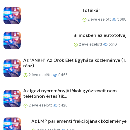
Totálkár
2 éve ezelőtt
5668
Bilincsben az autótolvaj
2 éve ezelőtt
5510
Az "ANKH" Az Örök Élet Egyháza közleménye (1.
rész)
2 éve ezelőtt
5463
Az igazi nyereményjátékok győzteseit nem
telefonon értesítik...
2 éve ezelőtt
5426
Az LMP parlamenti frakciójának közleménye