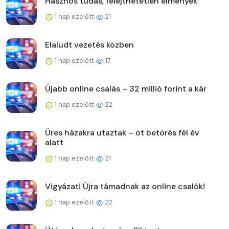
Hasznos tudás, felejthetetlen élmények
1 nap ezelőtt
21
Elaludt vezetés közben
1 nap ezelőtt
17
Újabb online csalás – 32 millió forint a kár
1 nap ezelőtt
22
Üres házakra utaztak – öt betörés fél év
alatt
1 nap ezelőtt
21
Vigyázat! Újra támadnak az online csalók!
1 nap ezelőtt
22