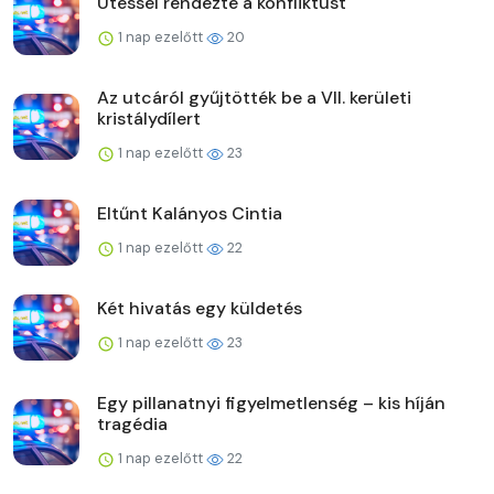
Ütéssel rendezte a konfliktust
1 nap ezelőtt
20
Az utcáról gyűjtötték be a VII. kerületi
kristálydílert
1 nap ezelőtt
23
Eltűnt Kalányos Cintia
1 nap ezelőtt
22
Két hivatás egy küldetés
1 nap ezelőtt
23
Egy pillanatnyi figyelmetlenség – kis híján
tragédia
1 nap ezelőtt
22