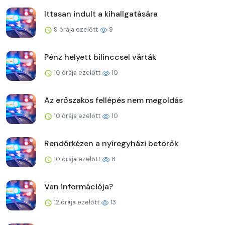
Ittasan indult a kihallgatására
9 órája ezelőtt
9
Pénz helyett bilinccsel várták
10 órája ezelőtt
10
Az erőszakos fellépés nem megoldás
10 órája ezelőtt
10
Rendőrkézen a nyíregyházi betörők
10 órája ezelőtt
8
Van információja?
12 órája ezelőtt
13