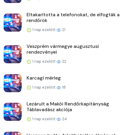
Eltakarította a telefonokat, de elfogták a
rendőrök
1 nap ezelőtt
21
Veszprém vármegye augusztusi
rendezvényei
1 nap ezelőtt
22
Karcagi mérleg
1 nap ezelőtt
18
Lezárult a Makói Rendőrkapitányság
Táblavadász akciója
1 nap ezelőtt
24