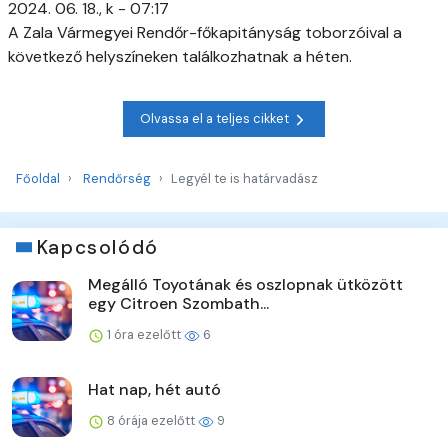
2024. 06. 18., k - 07:17
A Zala Vármegyei Rendőr-főkapitányság toborzóival a
következő helyszíneken találkozhatnak a héten.
Olvassa el a teljes cikket
Főoldal
Rendőrség
Legyél te is határvadász
Kapcsolódó
Megálló Toyotának és oszlopnak ütközött
egy Citroen Szombath...
1 óra ezelőtt
6
Hat nap, hét autó
8 órája ezelőtt
9