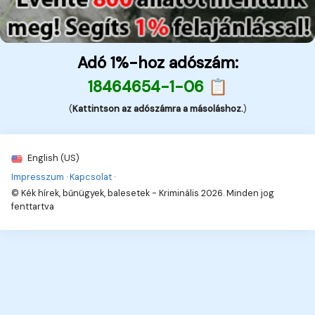
Adó 1%-hoz adószám:
18464654-1-06 📋
(
Kattintson az adószámra a másoláshoz.
)
English (US)
Impresszum
·
Kapcsolat
·
© Kék hírek, bűnügyek, balesetek - Kriminális 2026. Minden jog
fenttartva