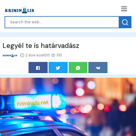
Legyél te is határvadász
2 éve ezelőtt
313