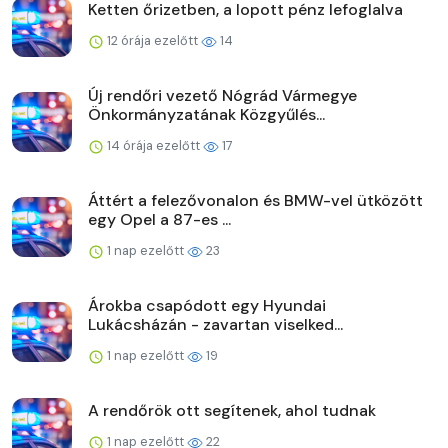
Ketten őrizetben, a lopott pénz lefoglalva
12 órája ezelőtt
14
Új rendőri vezető Nógrád Vármegye
Önkormányzatának Közgyűlés...
14 órája ezelőtt
17
Áttért a felezővonalon és BMW-vel ütközött
egy Opel a 87-es ...
1 nap ezelőtt
23
Árokba csapódott egy Hyundai
Lukácsházán - zavartan viselked...
1 nap ezelőtt
19
A rendőrök ott segítenek, ahol tudnak
1 nap ezelőtt
22