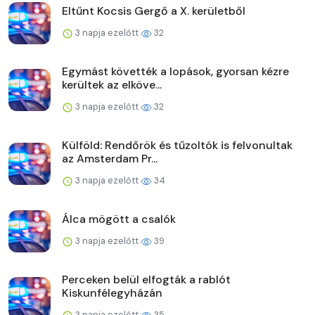
Eltűnt Kocsis Gergő a X. kerületből
3 napja ezelőtt
32
Egymást követték a lopások, gyorsan kézre
kerültek az elköve...
3 napja ezelőtt
32
Külföld: Rendőrök és tűzoltók is felvonultak
az Amsterdam Pr...
3 napja ezelőtt
34
Álca mögött a csalók
3 napja ezelőtt
39
Perceken belül elfogták a rablót
Kiskunfélegyházán
3 napja ezelőtt
35