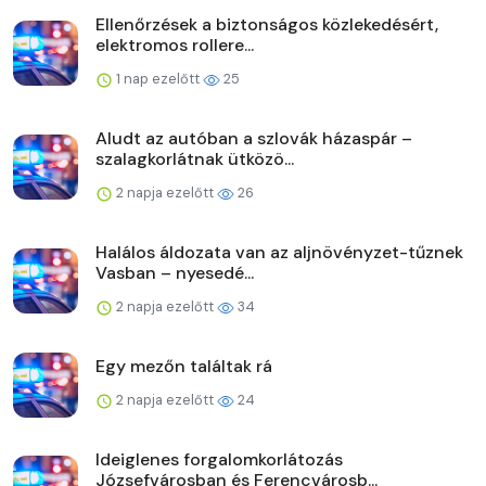
Ellenőrzések a biztonságos közlekedésért,
elektromos rollere...
1 nap ezelőtt
25
Aludt az autóban a szlovák házaspár –
szalagkorlátnak ütközö...
2 napja ezelőtt
26
Halálos áldozata van az aljnövényzet-tűznek
Vasban – nyesedé...
2 napja ezelőtt
34
Egy mezőn találtak rá
2 napja ezelőtt
24
Ideiglenes forgalomkorlátozás
Józsefvárosban és Ferencvárosb...