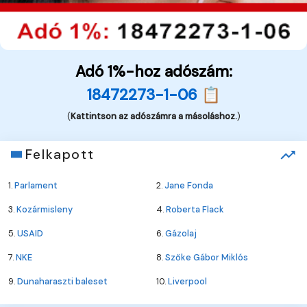
Adó 1%-hoz adószám:
18472273-1-06 📋
(
Kattintson az adószámra a másoláshoz.
)
Felkapott
1.
Parlament
2.
Jane Fonda
3.
Kozármisleny
4.
Roberta Flack
5.
USAID
6.
Gázolaj
7.
NKE
8.
Szőke Gábor Miklós
9.
Dunaharaszti baleset
10.
Liverpool