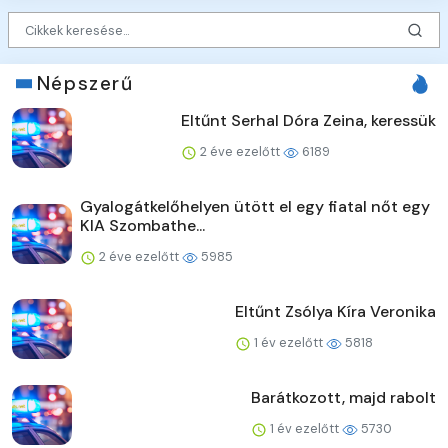
Népszerű
Eltűnt Serhal Dóra Zeina, keressük
2 éve ezelőtt
6189
Gyalogátkelőhelyen ütött el egy fiatal nőt egy
KIA Szombathe...
2 éve ezelőtt
5985
Eltűnt Zsólya Kíra Veronika
1 év ezelőtt
5818
Barátkozott, majd rabolt
1 év ezelőtt
5730