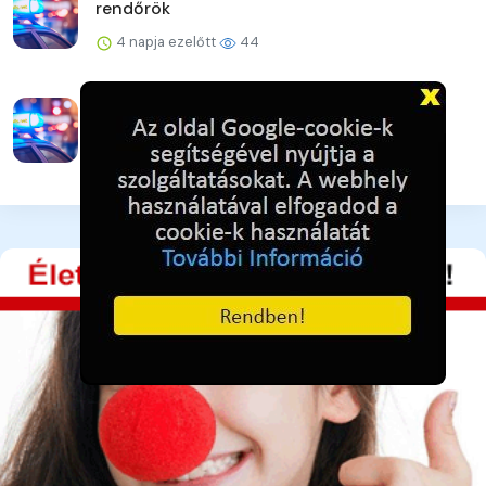
rendőrök
4 napja ezelőtt
44
Veszprém vármegye augusztusi
rendezvényei
4 napja ezelőtt
43