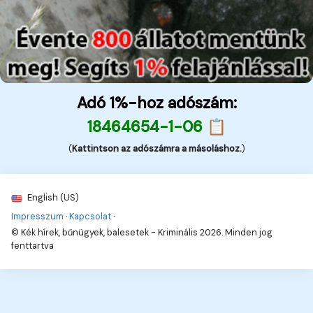
Adó 1%-hoz adószám:
18464654-1-06 📋
(
Kattintson az adószámra a másoláshoz.
)
English (US)
Impresszum
·
Kapcsolat
·
© Kék hírek, bűnügyek, balesetek - Kriminális 2026. Minden jog
fenttartva