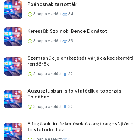
Poénosnak tartották
3 napja ezelőtt
34
Keressük Szolnoki Bence Donátot
3 napja ezelőtt
35
Szemtanúk jelentkezését várják a kecskeméti
rendőrök
3 napja ezelőtt
32
Augusztusban is folytatódik a toborzás
Tolnában
3 napja ezelőtt
32
Elfogások, intézkedések és segítségnyújtás –
folytatódott az...
3 napja ezelőtt
33