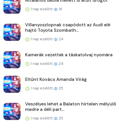
Általános iskola mellett is árult drogot
1 nap ezelőtt
16
Villanyoszlopnak csapódott az Audi elé
hajtó Toyota Szombath...
1 nap ezelőtt
24
Kamerák vezettek a táskatolvaj nyomára
1 nap ezelőtt
24
Eltűnt Kovács Amanda Virág
1 nap ezelőtt
25
Veszélyes lehet a Balaton hirtelen mélyülő
medre a déli part...
1 nap ezelőtt
25