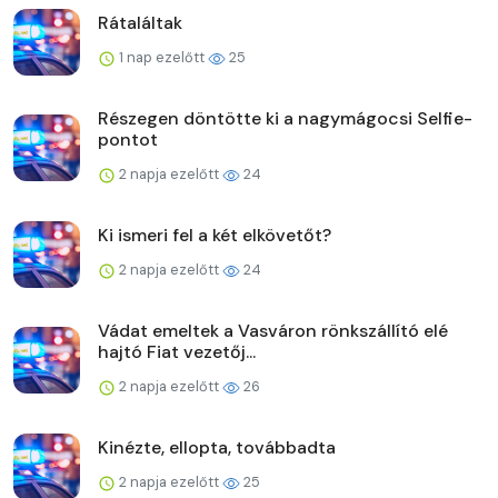
Rátaláltak
1 nap ezelőtt
25
Részegen döntötte ki a nagymágocsi Selfie-
pontot
2 napja ezelőtt
24
Ki ismeri fel a két elkövetőt?
2 napja ezelőtt
24
Vádat emeltek a Vasváron rönkszállító elé
hajtó Fiat vezetőj...
2 napja ezelőtt
26
Kinézte, ellopta, továbbadta
2 napja ezelőtt
25