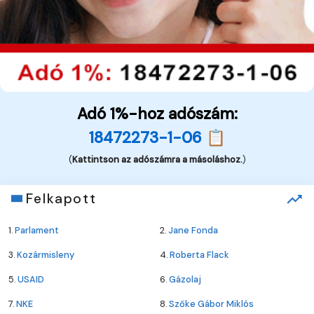
Adó 1%-hoz adószám:
18472273-1-06 📋
(
Kattintson az adószámra a másoláshoz.
)
Felkapott
1.
Parlament
2.
Jane Fonda
3.
Kozármisleny
4.
Roberta Flack
5.
USAID
6.
Gázolaj
7.
NKE
8.
Szőke Gábor Miklós