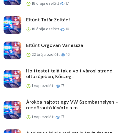
18 órája ezelőtt
17
Eltűnt Tatár Zoltán!
19 órája ezelőtt
16
Eltűnt Orgován Vanessza
22 órája ezelőtt
16
Holttestet találtak a volt városi strand
öltözőjében, Kőszeg...
1 nap ezelőtt
17
Árokba hajtott egy VW Szombathelyen -
rendőrautó kísérte a m...
1 nap ezelőtt
17