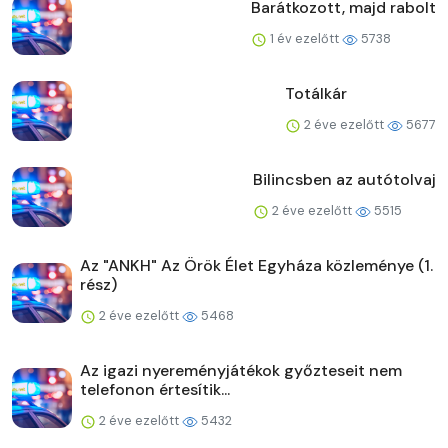
Barátkozott, majd rabolt
1 év ezelőtt
5738
Totálkár
2 éve ezelőtt
5677
Bilincsben az autótolvaj
2 éve ezelőtt
5515
Az "ANKH" Az Örök Élet Egyháza közleménye (1.
rész)
2 éve ezelőtt
5468
Az igazi nyereményjátékok győzteseit nem
telefonon értesítik...
2 éve ezelőtt
5432