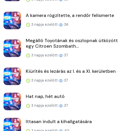
A kamera rögzítette, a rendőr felismerte
3 napja ezelőtt
36
Megálló Toyotának és oszlopnak ütközött
egy Citroen Szombath...
3 napja ezelőtt
37
Kiürítés és lezárás az I. és a XI. kerületben
3 napja ezelőtt
37
Hat nap, hét autó
3 napja ezelőtt
37
Ittasan indult a kihallgatására
3 napja ezelőtt
40