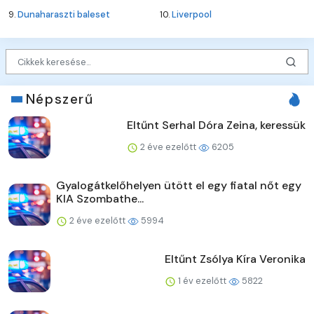
9.
Dunaharaszti baleset
10.
Liverpool
Népszerű
Eltűnt Serhal Dóra Zeina, keressük
2 éve ezelőtt
6205
Gyalogátkelőhelyen ütött el egy fiatal nőt egy
KIA Szombathe...
2 éve ezelőtt
5994
Eltűnt Zsólya Kíra Veronika
1 év ezelőtt
5822