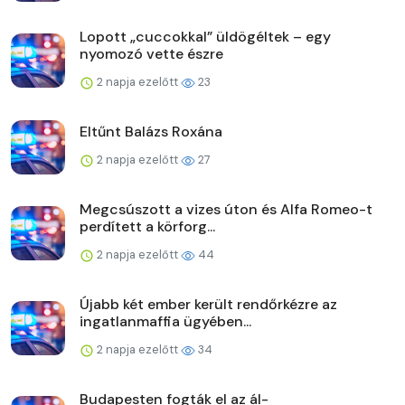
Lopott „cuccokkal” üldögéltek – egy
nyomozó vette észre
2 napja ezelőtt
23
Eltűnt Balázs Roxána
2 napja ezelőtt
27
Megcsúszott a vizes úton és Alfa Romeo-t
perdített a körforg...
2 napja ezelőtt
44
Újabb két ember került rendőrkézre az
ingatlanmaffia ügyében...
2 napja ezelőtt
34
Budapesten fogták el az ál-