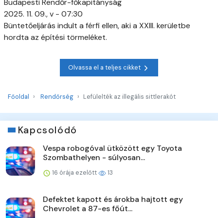
Budapesti Rendőr-főkapitányság
2025. 11. 09., v - 07:30
Büntetőeljárás indult a férfi ellen, aki a XXIII. kerületbe
hordta az építési törmeléket.
Olvassa el a teljes cikket
Főoldal
Rendőrség
Lefülelték az illegális sittlerakót
Kapcsolódó
Vespa robogóval ütközött egy Toyota
Szombathelyen - súlyosan...
16 órája ezelőtt
13
Defektet kapott és árokba hajtott egy
Chevrolet a 87-es főút...