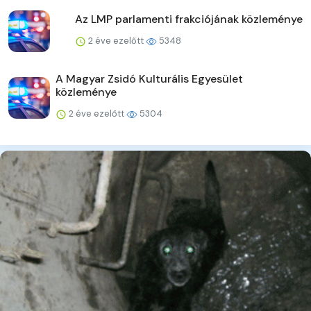
Az LMP parlamenti frakciójának közleménye
2 éve ezelőtt
5348
A Magyar Zsidó Kulturális Egyesület
közleménye
2 éve ezelőtt
5304