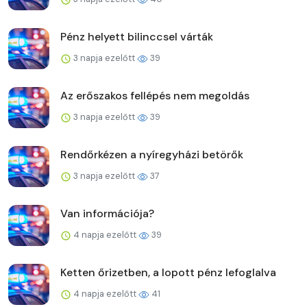
Pénz helyett bilinccsel várták
3 napja ezelőtt
39
Az erőszakos fellépés nem megoldás
3 napja ezelőtt
39
Rendőrkézen a nyíregyházi betörők
3 napja ezelőtt
37
Van információja?
4 napja ezelőtt
39
Ketten őrizetben, a lopott pénz lefoglalva
4 napja ezelőtt
41