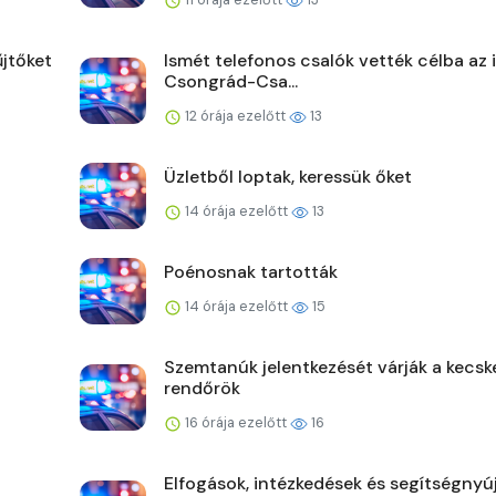
jtőket
Ismét telefonos csalók vették célba az 
Csongrád-Csa...
12 órája ezelőtt
13
Üzletből loptak, keressük őket
14 órája ezelőtt
13
Poénosnak tartották
14 órája ezelőtt
15
Szemtanúk jelentkezését várják a kecsk
rendőrök
16 órája ezelőtt
16
Elfogások, intézkedések és segítségnyú