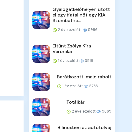
Gyalogátkelőhelyen ütött
el egy fiatal nőt egy KIA
Szombathe...
2 éve ezelőtt
5986
Eltűnt Zsólya Kíra
Veronika
1 év ezelőtt
5818
Barátkozott, majd rabolt
1 év ezelőtt
5733
Totálkár
2 éve ezelőtt
5669
Bilincsben az autótolvaj