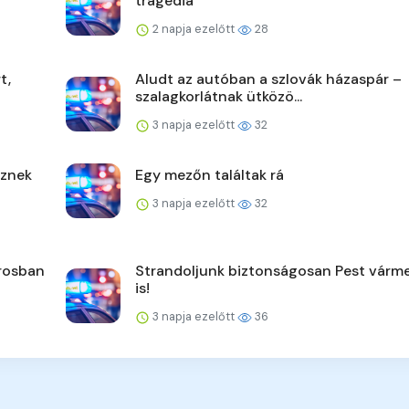
tragédia
2 napja ezelőtt
28
t,
Aludt az autóban a szlovák házaspár –
szalagkorlátnak ütközö...
3 napja ezelőtt
32
űznek
Egy mezőn találtak rá
3 napja ezelőtt
32
árosban
Strandoljunk biztonságosan Pest vár
is!
3 napja ezelőtt
36