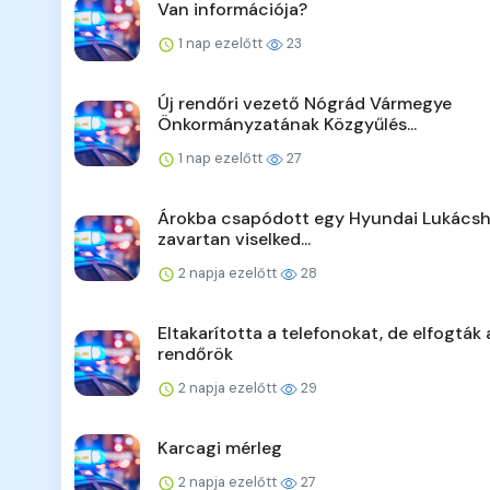
Van információja?
1 nap ezelőtt
23
Új rendőri vezető Nógrád Vármegye
Önkormányzatának Közgyűlés...
1 nap ezelőtt
27
Árokba csapódott egy Hyundai Lukácsh
zavartan viselked...
2 napja ezelőtt
28
Eltakarította a telefonokat, de elfogták 
rendőrök
2 napja ezelőtt
29
Karcagi mérleg
2 napja ezelőtt
27