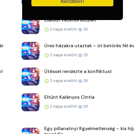
2 napja ezelőtt
31
Elaludt vezetés közben
2 napja ezelőtt
26
ár
Üres házakra utaztak – öt betörés fél év
2 napja ezelőtt
25
k!
Ütéssel rendezte a konfliktust
2 napja ezelőtt
26
Eltűnt Kalányos Cintia
2 napja ezelőtt
28
Egy pillanatnyi figyelmetlenség – kis hí