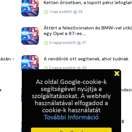
Ketten őrizetben, a lopott pénz lefoglal
1 nap ezelőtt
26
Áttért a felezővonalon és BMW-vel ütk
egy Opel a 87-es ...
2 napja ezelőtt
37
ázán -
A rendőrök ott segítenek, ahol tudnak
2 napja ezelőtt
29
a
Veszprém vármegye augusztusi rendez
2 napja ezelőtt
29
Lezárult a Makói Rendőrkapitányság
Táblavadász akciója