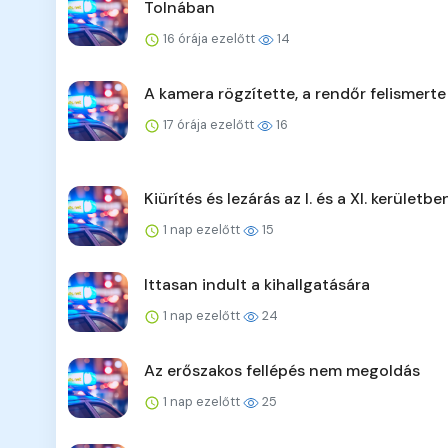
Tolnában
16 órája ezelőtt
14
A kamera rögzítette, a rendőr felismerte
17 órája ezelőtt
16
Kiürítés és lezárás az I. és a XI. kerületbe
1 nap ezelőtt
15
Ittasan indult a kihallgatására
1 nap ezelőtt
24
Az erőszakos fellépés nem megoldás
1 nap ezelőtt
25