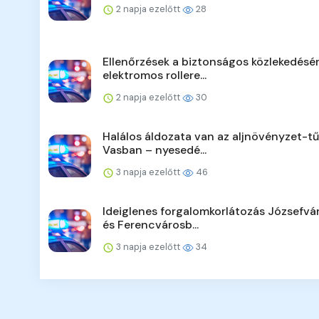
2 napja ezelőtt
28
Ellenőrzések a biztonságos közlekedésér
elektromos rollere...
2 napja ezelőtt
30
Halálos áldozata van az aljnövényzet-t
Vasban – nyesedé...
3 napja ezelőtt
46
Ideiglenes forgalomkorlátozás Józsefv
és Ferencvárosb...
3 napja ezelőtt
34