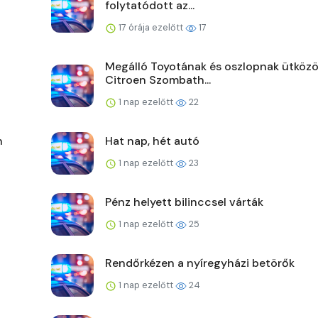
folytatódott az...
17 órája ezelőtt
17
Megálló Toyotának és oszlopnak ütközö
Citroen Szombath...
1 nap ezelőtt
22
n
Hat nap, hét autó
1 nap ezelőtt
23
Pénz helyett bilinccsel várták
1 nap ezelőtt
25
Rendőrkézen a nyíregyházi betörők
1 nap ezelőtt
24