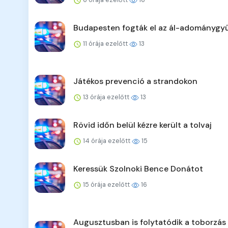
Budapesten fogták el az ál-adománygyű
11 órája ezelőtt
13
Játékos prevenció a strandokon
13 órája ezelőtt
13
Rövid időn belül kézre került a tolvaj
14 órája ezelőtt
15
Keressük Szolnoki Bence Donátot
15 órája ezelőtt
16
Augusztusban is folytatódik a toborzás