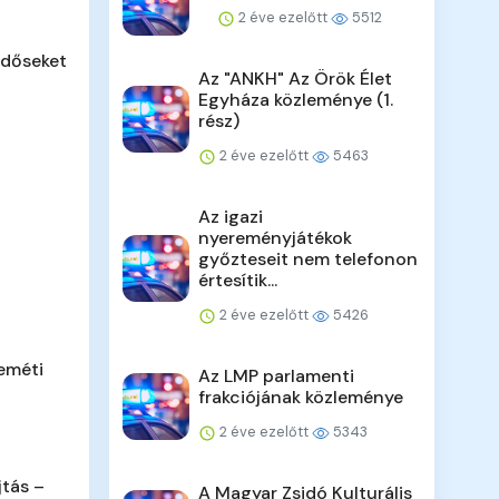
2 éve ezelőtt
5512
időseket
Az "ANKH" Az Örök Élet
Egyháza közleménye (1.
rész)
2 éve ezelőtt
5463
Az igazi
nyereményjátékok
győzteseit nem telefonon
értesítik...
2 éve ezelőtt
5426
eméti
Az LMP parlamenti
frakciójának közleménye
2 éve ezelőtt
5343
jtás –
A Magyar Zsidó Kulturális