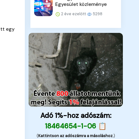
Egyesület közleménye
2 éve ezelőtt
5298
tt egy
Adó 1%-hoz adószám:
18464654-1-06 📋
(
Kattintson az adószámra a másoláshoz.
)