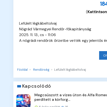
18
(
Kattintson
Lefülelt légkábeltolvaj
Nógrád Vármegyei Rendőr-főkapitányság
2025. 11. 13., cs - 11:06
A nógrádi rendőrök őrizetbe vették egy jelentős ér
Ol
Főoldal
Rendőrség
Lefülelt légkábeltolvaj
Kapcsolódó
Megcsúszott a vizes úton és Alfa Rome
perdített a körforg...
6 órája ezelőtt
16