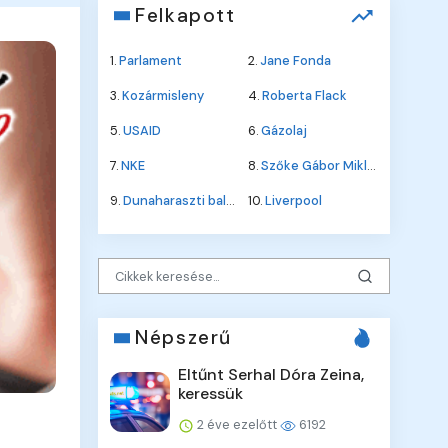
Felkapott
1.
Parlament
2.
Jane Fonda
3.
Kozármisleny
4.
Roberta Flack
5.
USAID
6.
Gázolaj
7.
NKE
8.
Szőke Gábor Miklós
9.
Dunaharaszti baleset
10.
Liverpool
Népszerű
Eltűnt Serhal Dóra Zeina,
keressük
2 éve ezelőtt
6192