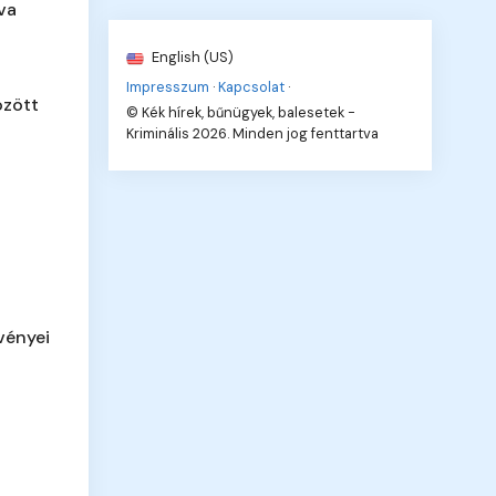
va
English (US)
Impresszum
·
Kapcsolat
·
özött
© Kék hírek, bűnügyek, balesetek -
Kriminális 2026. Minden jog fenttartva
vényei