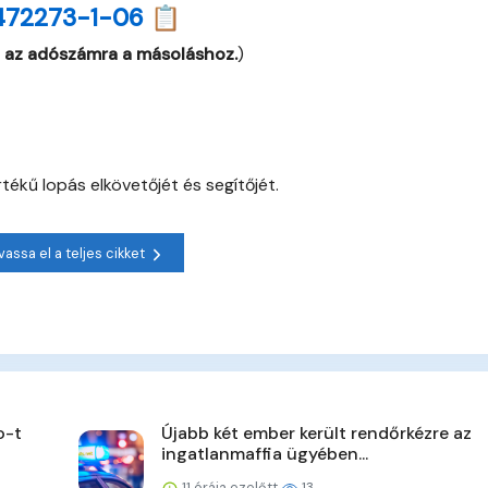
472273-1-06 📋
 az adószámra a másoláshoz.
)
tékű lopás elkövetőjét és segítőjét.
vassa el a teljes cikket
o-t
Újabb két ember került rendőrkézre az
ingatlanmaffia ügyében...
11 órája ezelőtt
13