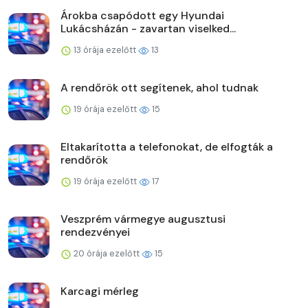
Árokba csapódott egy Hyundai
Lukácsházán - zavartan viselked...
13 órája ezelőtt
13
A rendőrök ott segítenek, ahol tudnak
19 órája ezelőtt
15
Eltakarította a telefonokat, de elfogták a
rendőrök
19 órája ezelőtt
17
Veszprém vármegye augusztusi
rendezvényei
20 órája ezelőtt
15
Karcagi mérleg