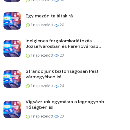
Egy mezőn találtak rá
1 nap ezelőtt
20
Ideiglenes forgalomkorlátozás
Józsefvárosban és Ferencvárosb...
1 nap ezelőtt
23
Strandoljunk biztonságosan Pest
vármegyében is!
1 nap ezelőtt
24
Vigyázzunk egymásra a legnagyobb
hőségben is!
1 nap ezelőtt
23