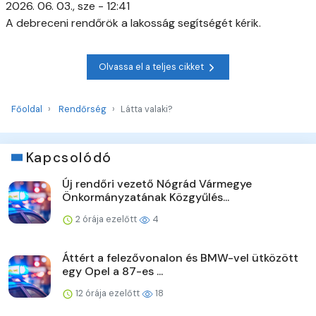
2026. 06. 03., sze - 12:41
A debreceni rendőrök a lakosság segítségét kérik.
Olvassa el a teljes cikket
Főoldal
Rendőrség
Látta valaki?
Kapcsolódó
Új rendőri vezető Nógrád Vármegye
Önkormányzatának Közgyűlés...
2 órája ezelőtt
4
Áttért a felezővonalon és BMW-vel ütközött
egy Opel a 87-es ...
12 órája ezelőtt
18