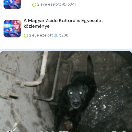
2 éve ezelőtt
5341
A Magyar Zsidó Kulturális Egyesület
közleménye
2 éve ezelőtt
5298