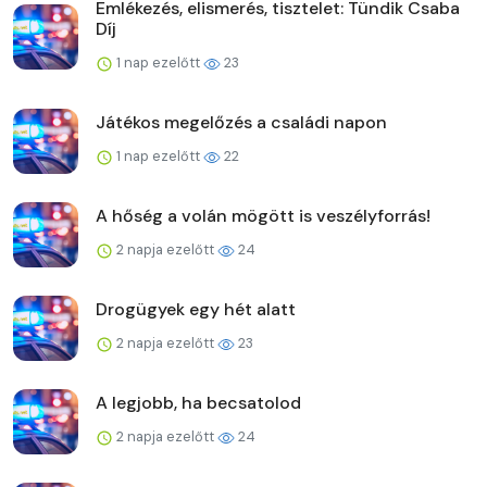
Emlékezés, elismerés, tisztelet: Tündik Csaba
Díj
1 nap ezelőtt
23
Játékos megelőzés a családi napon
1 nap ezelőtt
22
A hőség a volán mögött is veszélyforrás!
2 napja ezelőtt
24
Drogügyek egy hét alatt
2 napja ezelőtt
23
A legjobb, ha becsatolod
2 napja ezelőtt
24