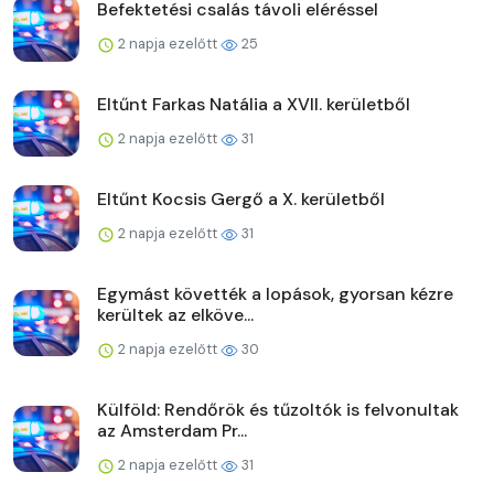
Befektetési csalás távoli eléréssel
2 napja ezelőtt
25
Eltűnt Farkas Natália a XVII. kerületből
2 napja ezelőtt
31
Eltűnt Kocsis Gergő a X. kerületből
2 napja ezelőtt
31
Egymást követték a lopások, gyorsan kézre
kerültek az elköve...
2 napja ezelőtt
30
Külföld: Rendőrök és tűzoltók is felvonultak
az Amsterdam Pr...
2 napja ezelőtt
31