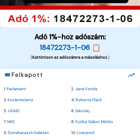
Adó 1%-hoz adószám:
18472273-1-06 📋
(
Kattintson az adószámra a másoláshoz.
)
Felkapott
1.
Parlament
2.
Jane Fonda
3.
Kozármisleny
4.
Roberta Flack
5.
USAID
6.
Gázolaj
7.
NKE
8.
Szőke Gábor Miklós
9.
Dunaharaszti baleset
10.
Liverpool