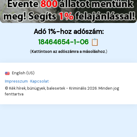
Adó 1%-hoz adószám:
18464654-1-06 📋
(
Kattintson az adószámra a másoláshoz.
)
English (US)
Impresszum
·
Kapcsolat
·
© Kék hírek, bűnügyek, balesetek - Kriminális 2026. Minden jog
fenttartva