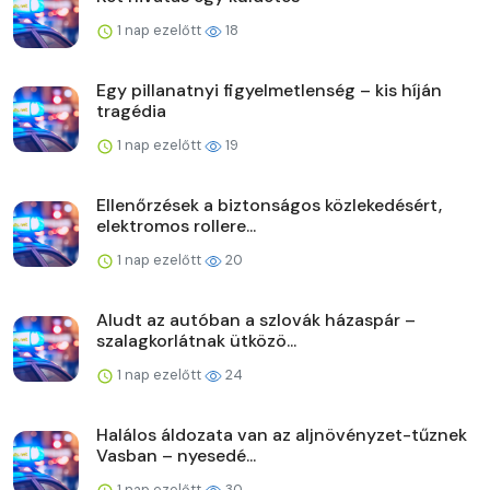
1 nap ezelőtt
18
Egy pillanatnyi figyelmetlenség – kis híján
tragédia
1 nap ezelőtt
19
Ellenőrzések a biztonságos közlekedésért,
elektromos rollere...
1 nap ezelőtt
20
Aludt az autóban a szlovák házaspár –
szalagkorlátnak ütközö...
1 nap ezelőtt
24
Halálos áldozata van az aljnövényzet-tűznek
Vasban – nyesedé...
1 nap ezelőtt
30