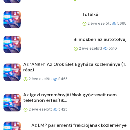
Totálkár
2 éve ezelőtt
5668
Bilincsben az autótolvaj
2 éve ezelőtt
5510
Az "ANKH" Az Örök Élet Egyháza közleménye (1.
rész)
2 éve ezelőtt
5463
Az igazi nyereményjátékok győzteseit nem
telefonon értesítik...
2 éve ezelőtt
5425
Az LMP parlamenti frakciójának közleménye