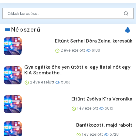
Népszerű
Eltűnt Serhal Dóra Zeina, keressük
2 éve ezelőtt
6188
Gyalogátkelőhelyen ütött el egy fiatal nőt egy
KIA Szombathe...
2 éve ezelőtt
5983
Eltűnt Zsólya Kíra Veronika
1 év ezelőtt
5815
Barátkozott, majd rabolt
1 év ezelőtt
5728