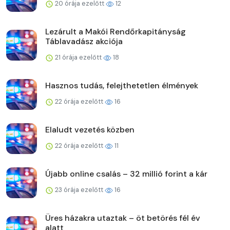
20 órája ezelőtt
12
Lezárult a Makói Rendőrkapitányság
Táblavadász akciója
21 órája ezelőtt
18
Hasznos tudás, felejthetetlen élmények
22 órája ezelőtt
16
Elaludt vezetés közben
22 órája ezelőtt
11
Újabb online csalás – 32 millió forint a kár
23 órája ezelőtt
16
Üres házakra utaztak – öt betörés fél év
alatt