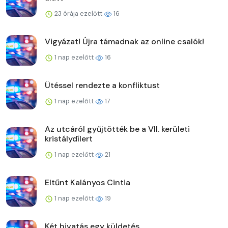
23 órája ezelőtt
16
Vigyázat! Újra támadnak az online csalók!
1 nap ezelőtt
16
Ütéssel rendezte a konfliktust
1 nap ezelőtt
17
Az utcáról gyűjtötték be a VII. kerületi
kristálydílert
1 nap ezelőtt
21
Eltűnt Kalányos Cintia
1 nap ezelőtt
19
Két hivatás egy küldetés