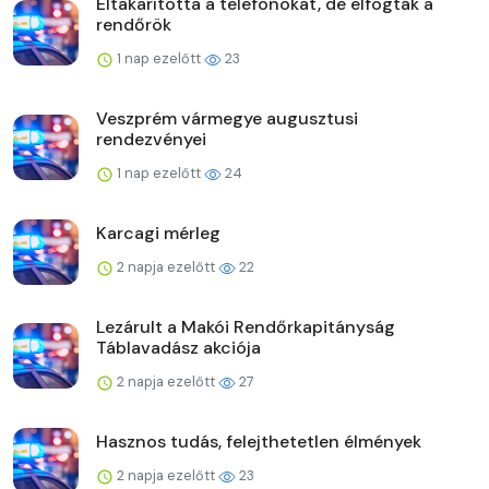
Eltakarította a telefonokat, de elfogták a
rendőrök
1 nap ezelőtt
23
Veszprém vármegye augusztusi
rendezvényei
1 nap ezelőtt
24
Karcagi mérleg
2 napja ezelőtt
22
Lezárult a Makói Rendőrkapitányság
Táblavadász akciója
2 napja ezelőtt
27
Hasznos tudás, felejthetetlen élmények
2 napja ezelőtt
23