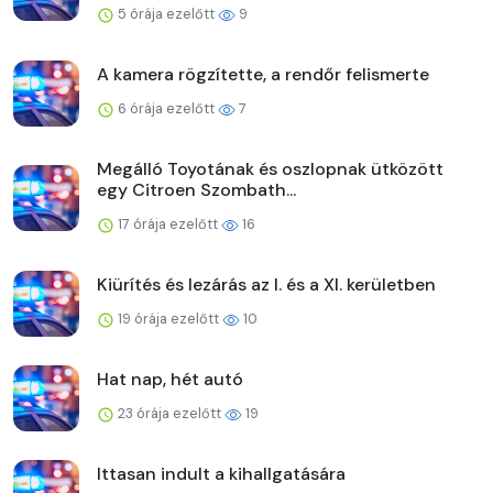
5 órája ezelőtt
9
A kamera rögzítette, a rendőr felismerte
6 órája ezelőtt
7
Megálló Toyotának és oszlopnak ütközött
egy Citroen Szombath...
17 órája ezelőtt
16
Kiürítés és lezárás az I. és a XI. kerületben
19 órája ezelőtt
10
Hat nap, hét autó
23 órája ezelőtt
19
Ittasan indult a kihallgatására