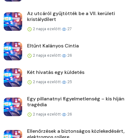
Az utcáról gyűjtötték be a VII. kerületi
kristálydílert
2 napja ezelőtt
27
Eltűnt Kalányos Cintia
2 napja ezelőtt
26
Két hivatás egy küldetés
2 napja ezelőtt
25
Egy pillanatnyi figyelmetlenség – kis híján
tragédia
2 napja ezelőtt
26
Ellenőrzések a biztonságos közlekedésért,
elektromos rollere...