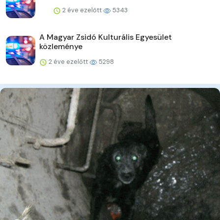
2 éve ezelőtt
5343
A Magyar Zsidó Kulturális Egyesület
közleménye
2 éve ezelőtt
5298