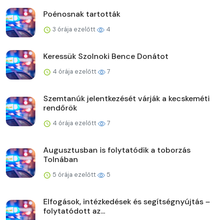
Poénosnak tartották
3 órája ezelőtt
4
Keressük Szolnoki Bence Donátot
4 órája ezelőtt
7
Szemtanúk jelentkezését várják a kecskeméti
rendőrök
4 órája ezelőtt
7
Augusztusban is folytatódik a toborzás
Tolnában
5 órája ezelőtt
5
Elfogások, intézkedések és segítségnyújtás –
folytatódott az...