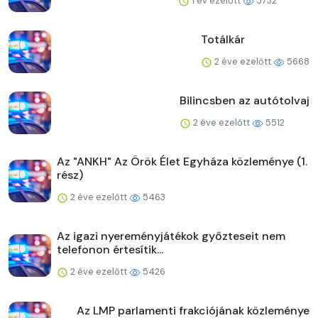
1 év ezelőtt
5732
Totálkár
2 éve ezelőtt
5668
Bilincsben az autótolvaj
2 éve ezelőtt
5512
Az "ANKH" Az Örök Élet Egyháza közleménye (1.
rész)
2 éve ezelőtt
5463
Az igazi nyereményjátékok győzteseit nem
telefonon értesítik...
2 éve ezelőtt
5426
Az LMP parlamenti frakciójának közleménye