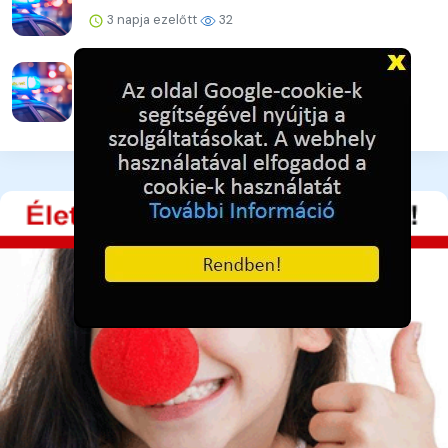
3 napja ezelőtt
32
Drogügyek egy hét alatt
3 napja ezelőtt
31