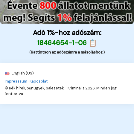
Adó 1%-hoz adószám:
18464654-1-06 📋
(
Kattintson az adószámra a másoláshoz.
)
English (US)
Impresszum
·
Kapcsolat
·
© Kék hírek, bűnügyek, balesetek - Kriminális 2026. Minden jog
fenttartva