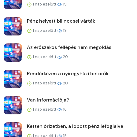
1 nap ezelőtt
19
Pénz helyett bilinccsel várták
1 nap ezelőtt
19
Az erőszakos fellépés nem megoldás
1 nap ezelőtt
20
Rendőrkézen a nyíregyházi betörők
1 nap ezelőtt
20
Van információja?
1 nap ezelőtt
16
Ketten őrizetben, a lopott pénz lefoglalva
1 nap ezelőtt
19