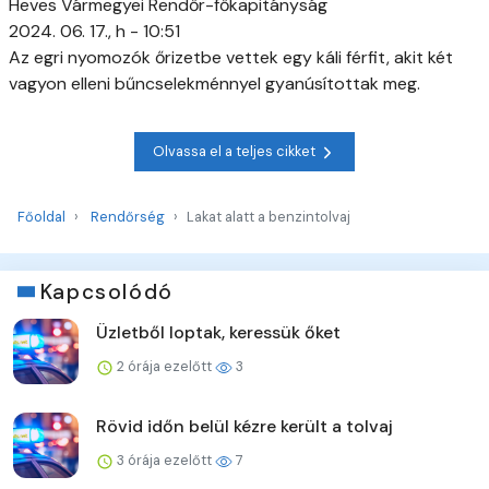
Heves Vármegyei Rendőr-főkapitányság
2024. 06. 17., h - 10:51
Az egri nyomozók őrizetbe vettek egy káli férfit, akit két
vagyon elleni bűncselekménnyel gyanúsítottak meg.
Olvassa el a teljes cikket
Főoldal
Rendőrség
Lakat alatt a benzintolvaj
Kapcsolódó
Üzletből loptak, keressük őket
2 órája ezelőtt
3
Rövid időn belül kézre került a tolvaj
3 órája ezelőtt
7