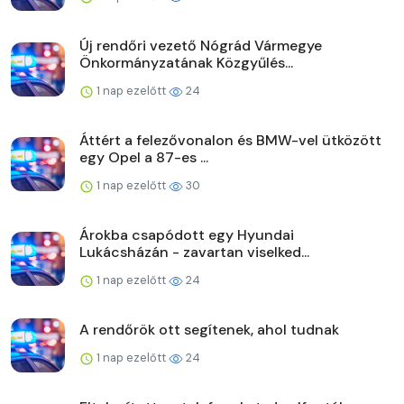
Új rendőri vezető Nógrád Vármegye
Önkormányzatának Közgyűlés...
1 nap ezelőtt
24
Áttért a felezővonalon és BMW-vel ütközött
egy Opel a 87-es ...
1 nap ezelőtt
30
Árokba csapódott egy Hyundai
Lukácsházán - zavartan viselked...
1 nap ezelőtt
24
A rendőrök ott segítenek, ahol tudnak
1 nap ezelőtt
24