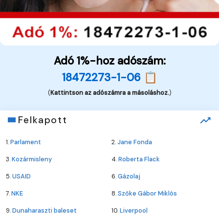
Adó 1%-hoz adószám:
18472273-1-06 📋
(
Kattintson az adószámra a másoláshoz.
)
Felkapott
1.
Parlament
2.
Jane Fonda
3.
Kozármisleny
4.
Roberta Flack
5.
USAID
6.
Gázolaj
7.
NKE
8.
Szőke Gábor Miklós
9.
Dunaharaszti baleset
10.
Liverpool