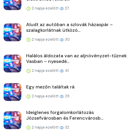
2 napja ezelőtt
27
Aludt az autóban a szlovák házaspár –
szalagkorlátnak ütközö...
2 napja ezelőtt
30
Halálos áldozata van az aljnövényzet-tűznek
Vasban – nyesedé...
2 napja ezelőtt
41
Egy mezőn találtak rá
2 napja ezelőtt
29
Ideiglenes forgalomkorlátozás
Józsefvárosban és Ferencvárosb...
2 napja ezelőtt
32