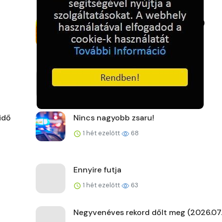
Új fővárosi szélrekord (2026.07.27.)
1 hét ezelőtt
59
A kemence előtt
1 hét ezelőtt
64
idő
Nincs nagyobb zsaru!
1 hét ezelőtt
68
Ennyire futja
1 hét ezelőtt
63
Negyvenéves rekord dőlt meg (2026.07.