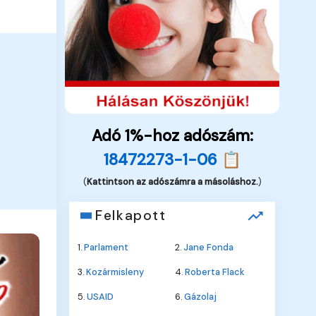
Adó 1%-hoz adószám:
18472273-1-06 📋
(
Kattintson az adószámra a másoláshoz.
)
Felkapott
1.
Parlament
2.
Jane Fonda
3.
Kozármisleny
4.
Roberta Flack
5.
USAID
6.
Gázolaj