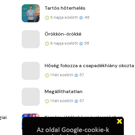
Tartós hőterhelés
5 napja ezelőtt
48
Örökkön-örökké
6 napja ezelőtt
58
Hőség fokozza a csapadékhiány okozta
1 hét ezelőtt
57
Megállíthatatlan
1 hét ezelőtt
57
iai
Kemény játékok Lengyelországban
1 hét ezelőtt
59