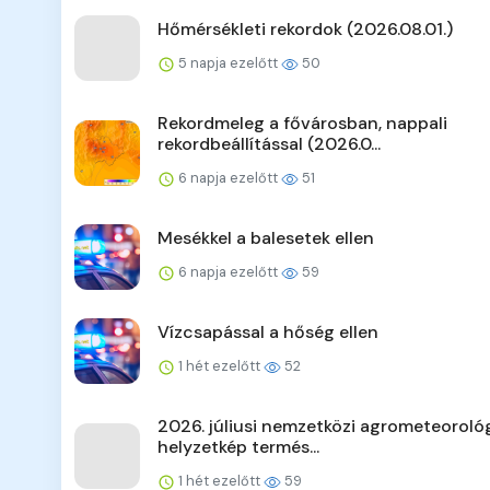
Hőmérsékleti rekordok (2026.08.01.)
5 napja ezelőtt
50
Rekordmeleg a fővárosban, nappali
rekordbeállítással (2026.0...
6 napja ezelőtt
51
Mesékkel a balesetek ellen
6 napja ezelőtt
59
Vízcsapással a hőség ellen
1 hét ezelőtt
52
2026. júliusi nemzetközi agrometeorológ
helyzetkép termés...
1 hét ezelőtt
59