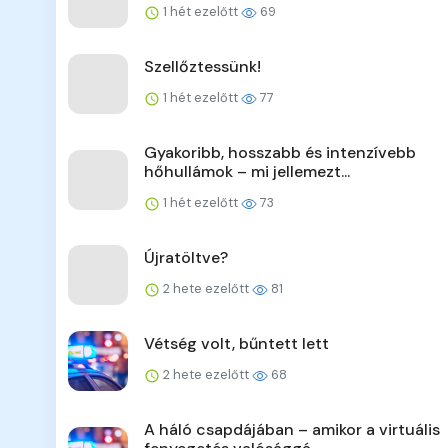
1 hét ezelőtt
69
Szellőztessünk!
1 hét ezelőtt
77
Gyakoribb, hosszabb és intenzívebb
hőhullámok – mi jellemezt...
1 hét ezelőtt
73
Újratöltve?
2 hete ezelőtt
81
Vétség volt, bűntett lett
2 hete ezelőtt
68
A háló csapdájában – amikor a virtuális