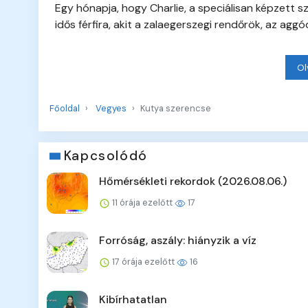
Egy hónapja, hogy Charlie, a speciálisan képzett s
idős férfira, akit a zalaegerszegi rendőrök, az a
Ol
Főoldal
Vegyes
Kutya szerencse
Kapcsolódó
Hőmérsékleti rekordok (2026.08.06.)
11 órája ezelőtt
17
Forróság, aszály: hiányzik a víz
17 órája ezelőtt
16
Kibírhatatlan