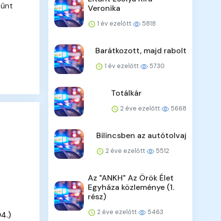
tűnt
Veronika
1 év ezelőtt
5818
Barátkozott, majd rabolt
1 év ezelőtt
5730
Totálkár
2 éve ezelőtt
5668
Bilincsben az autótolvaj
2 éve ezelőtt
5512
Az "ANKH" Az Örök Élet
Egyháza közleménye (1.
rész)
2 éve ezelőtt
5463
4.)