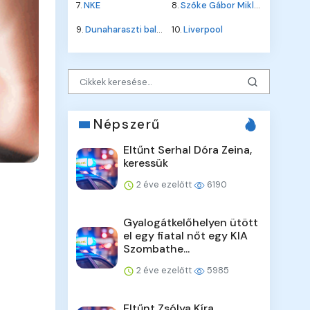
7.
NKE
8.
Szőke Gábor Miklós
9.
Dunaharaszti baleset
10.
Liverpool
Népszerű
Eltűnt Serhal Dóra Zeina,
keressük
2 éve ezelőtt
6190
Gyalogátkelőhelyen ütött
el egy fiatal nőt egy KIA
Szombathe...
2 éve ezelőtt
5985
Eltűnt Zsólya Kíra