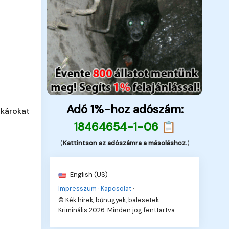
Adó 1%-hoz adószám:
 károkat
18464654-1-06 📋
(
Kattintson az adószámra a másoláshoz.
)
English (US)
Impresszum
·
Kapcsolat
·
© Kék hírek, bűnügyek, balesetek -
Kriminális 2026. Minden jog fenttartva