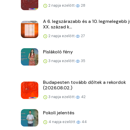
2 napja ezelőtt
28
A 6. legszárazabb és a 10. legmelegebb j
XX. század k...
2 napja ezelőtt
27
Pislákoló fény
3 napja ezelőtt
35
Budapesten tovább dőltek a rekordok
(2026.08.02.)
3 napja ezelőtt
42
Pokoli jelentés
4 napja ezelőtt
44