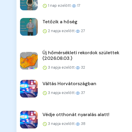
1 nap ezelőtt
17
Tetőzik a hőség
2 napja ezelőtt
27
Új hőmérsékleti rekordok születtek
(2026.08.03.)
3 napja ezelőtt
32
Váltás Horvátországban
3 napja ezelőtt
37
Védje otthonát nyaralás alatt!
3 napja ezelőtt
38