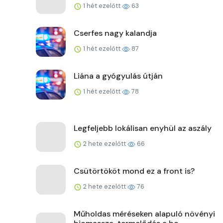
1 hét ezelőtt
63
Cserfes nagy kalandja
1 hét ezelőtt
87
Liána a gyógyulás útján
1 hét ezelőtt
78
Legfeljebb lokálisan enyhül az aszály
2 hete ezelőtt
66
Csütörtököt mond ez a front is?
2 hete ezelőtt
76
Műholdas méréseken alapuló növényi