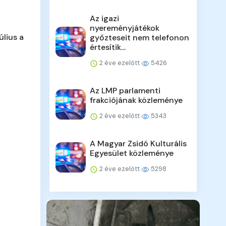
Az igazi
nyereményjátékok
úlius a
győzteseit nem telefonon
értesítik...
2 éve ezelőtt
5426
Az LMP parlamenti
frakciójának közleménye
2 éve ezelőtt
5343
A Magyar Zsidó Kulturális
Egyesület közleménye
2 éve ezelőtt
5298