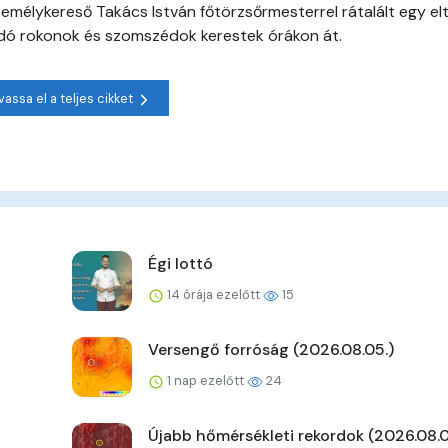
zemélykereső Takács István főtörzsőrmesterrel rátalált egy el
ggódó rokonok és szomszédok kerestek órákon át.
vassa el a teljes cikket
Égi lottó
14 órája ezelőtt
15
Versengő forróság (2026.08.05.)
1 nap ezelőtt
24
Újabb hőmérsékleti rekordok (2026.08.0