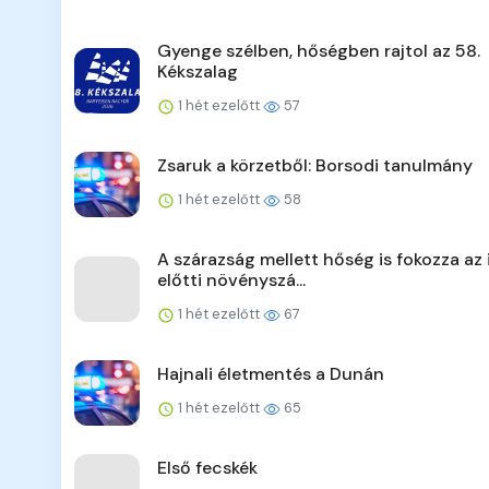
Gyenge szélben, hőségben rajtol az 58.
Kékszalag
1 hét ezelőtt
57
Zsaruk a körzetből: Borsodi tanulmány
1 hét ezelőtt
58
A szárazság mellett hőség is fokozza az 
előtti növényszá...
1 hét ezelőtt
67
Hajnali életmentés a Dunán
1 hét ezelőtt
65
Első fecskék