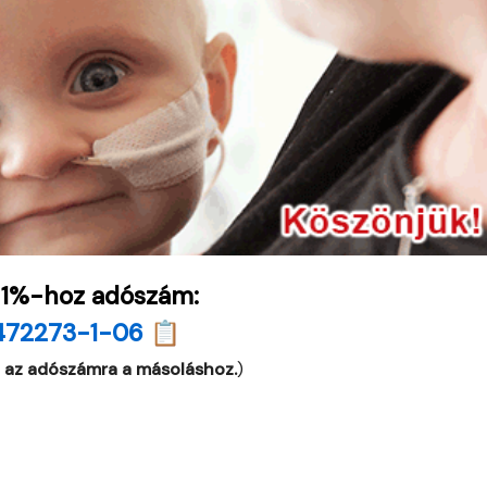
 1%-hoz adószám:
472273-1-06 📋
 az adószámra a másoláshoz.
)