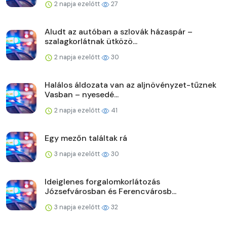
2 napja ezelőtt
27
Aludt az autóban a szlovák házaspár –
szalagkorlátnak ütközö...
2 napja ezelőtt
30
Halálos áldozata van az aljnövényzet-tűznek
Vasban – nyesedé...
2 napja ezelőtt
41
Egy mezőn találtak rá
3 napja ezelőtt
30
Ideiglenes forgalomkorlátozás
Józsefvárosban és Ferencvárosb...
3 napja ezelőtt
32