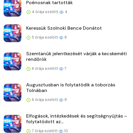
Poénosnak tartották
4 órája ezelőtt
4
Keressük Szolnoki Bence Donátot
5 órája ezelőtt
8
Szemtanúk jelentkezését várják a kecskeméti
rendőrök
6 órája ezelőtt
7
Augusztusban is folytatódik a toborzás
Tolnában
6 órája ezelőtt
8
Elfogások, intézkedések és segítségnyújtás –
folytatódott az...
7 órája ezelőtt
10