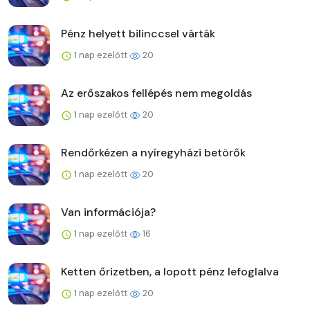
Pénz helyett bilinccsel várták
1 nap ezelőtt
20
Az erőszakos fellépés nem megoldás
1 nap ezelőtt
20
Rendőrkézen a nyíregyházi betörők
1 nap ezelőtt
20
Van információja?
1 nap ezelőtt
16
Ketten őrizetben, a lopott pénz lefoglalva
1 nap ezelőtt
20