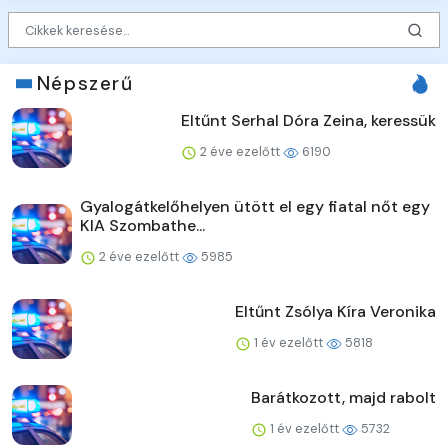
Népszerű
Eltűnt Serhal Dóra Zeina, keressük
2 éve ezelőtt
6190
Gyalogátkelőhelyen ütött el egy fiatal nőt egy
KIA Szombathe...
2 éve ezelőtt
5985
Eltűnt Zsólya Kíra Veronika
1 év ezelőtt
5818
Barátkozott, majd rabolt
1 év ezelőtt
5732