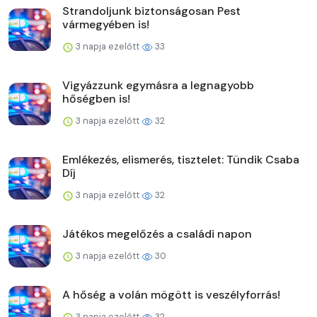
Strandoljunk biztonságosan Pest
vármegyében is!
3 napja ezelőtt
33
Vigyázzunk egymásra a legnagyobb
hőségben is!
3 napja ezelőtt
32
Emlékezés, elismerés, tisztelet: Tündik Csaba
Díj
3 napja ezelőtt
32
Játékos megelőzés a családi napon
3 napja ezelőtt
30
A hőség a volán mögött is veszélyforrás!
3 napja ezelőtt
32