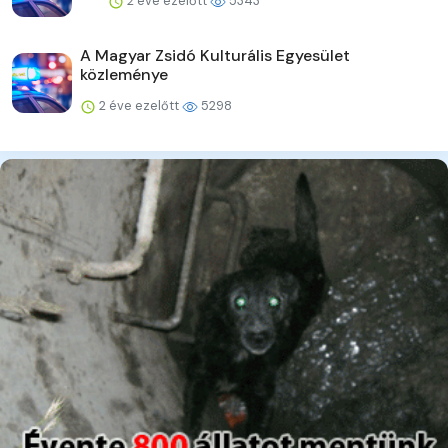
2 éve ezelőtt
5343
A Magyar Zsidó Kulturális Egyesület
közleménye
2 éve ezelőtt
5298