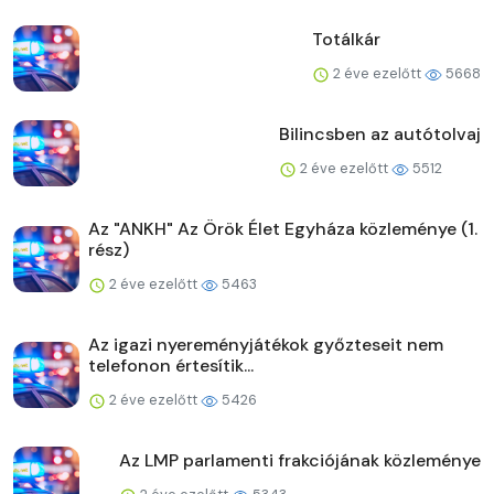
Totálkár
2 éve ezelőtt
5668
Bilincsben az autótolvaj
2 éve ezelőtt
5512
Az "ANKH" Az Örök Élet Egyháza közleménye (1.
rész)
2 éve ezelőtt
5463
Az igazi nyereményjátékok győzteseit nem
telefonon értesítik...
2 éve ezelőtt
5426
Az LMP parlamenti frakciójának közleménye