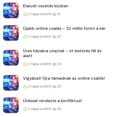
Elaludt vezetés közben
2 napja ezelőtt
19
Újabb online csalás – 32 millió forint a kár
2 napja ezelőtt
23
Üres házakra utaztak – öt betörés fél év
alatt
2 napja ezelőtt
24
Vigyázat! Újra támadnak az online csalók!
2 napja ezelőtt
25
Ütéssel rendezte a konfliktust
2 napja ezelőtt
26