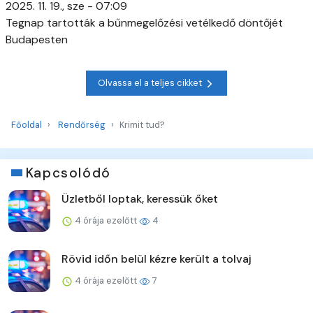
2025. 11. 19., sze - 07:09
Tegnap tartották a bűnmegelőzési vetélkedő döntőjét
Budapesten
Olvassa el a teljes cikket
Főoldal
Rendőrség
Krimit tud?
Kapcsolódó
Üzletből loptak, keressük őket
4 órája ezelőtt
4
Rövid időn belül kézre került a tolvaj
4 órája ezelőtt
7