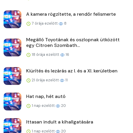
A kamera rögzítette, a rendőr felismerte
7 órája ezelőtt
8
Megálló Toyotának és oszlopnak ütközött
egy Citroen Szombath...
18 órája ezelőtt
16
Kiürítés és lezárás az I. és a XI. kerületben
21 órája ezelőtt
11
Hat nap, hét autó
1 nap ezelőtt
20
Ittasan indult a kihallgatására
1 nap ezelőtt
20