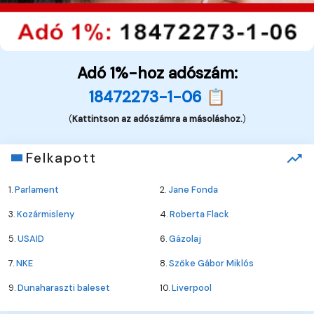
Adó 1%-hoz adószám:
18472273-1-06 📋
(
Kattintson az adószámra a másoláshoz.
)
Felkapott
1.
Parlament
2.
Jane Fonda
3.
Kozármisleny
4.
Roberta Flack
5.
USAID
6.
Gázolaj
7.
NKE
8.
Szőke Gábor Miklós
9.
Dunaharaszti baleset
10.
Liverpool