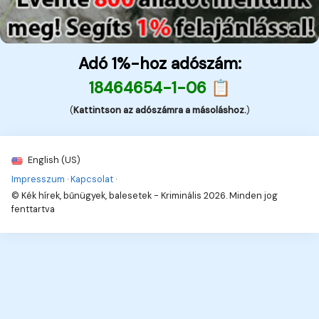
Adó 1%-hoz adószám:
18464654-1-06 📋
(
Kattintson az adószámra a másoláshoz.
)
English (US)
Impresszum
·
Kapcsolat
·
© Kék hírek, bűnügyek, balesetek - Kriminális 2026. Minden jog
fenttartva