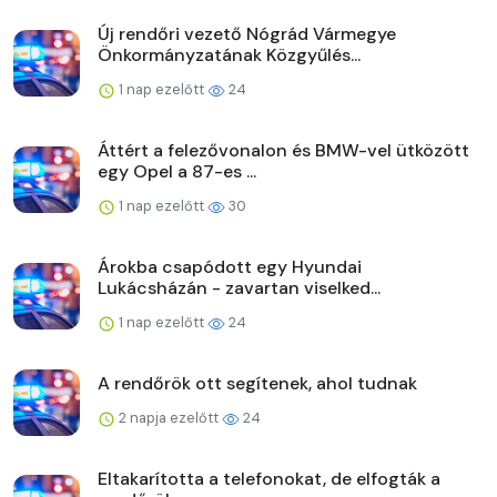
Új rendőri vezető Nógrád Vármegye
Önkormányzatának Közgyűlés...
1 nap ezelőtt
24
Áttért a felezővonalon és BMW-vel ütközött
egy Opel a 87-es ...
1 nap ezelőtt
30
Árokba csapódott egy Hyundai
Lukácsházán - zavartan viselked...
1 nap ezelőtt
24
A rendőrök ott segítenek, ahol tudnak
2 napja ezelőtt
24
Eltakarította a telefonokat, de elfogták a