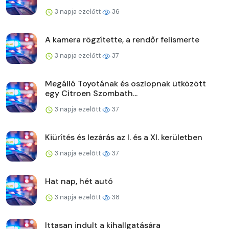
3 napja ezelőtt
36
A kamera rögzítette, a rendőr felismerte
3 napja ezelőtt
37
Megálló Toyotának és oszlopnak ütközött
egy Citroen Szombath...
3 napja ezelőtt
37
Kiürítés és lezárás az I. és a XI. kerületben
3 napja ezelőtt
37
Hat nap, hét autó
3 napja ezelőtt
38
Ittasan indult a kihallgatására