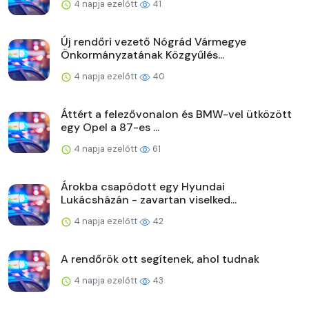
4 napja ezelőtt
41
Új rendőri vezető Nógrád Vármegye
Önkormányzatának Közgyűlés...
4 napja ezelőtt
40
Áttért a felezővonalon és BMW-vel ütközött
egy Opel a 87-es ...
4 napja ezelőtt
61
Árokba csapódott egy Hyundai
Lukácsházán - zavartan viselked...
4 napja ezelőtt
42
A rendőrök ott segítenek, ahol tudnak
4 napja ezelőtt
43