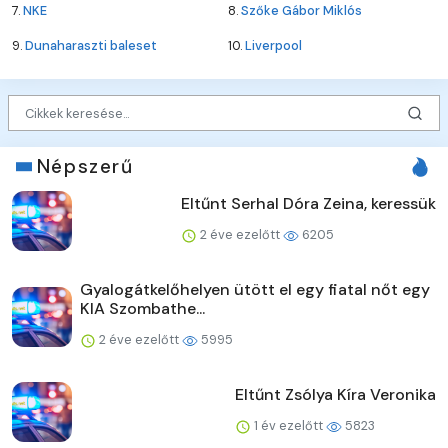
7.
NKE
8.
Szőke Gábor Miklós
9.
Dunaharaszti baleset
10.
Liverpool
Népszerű
Eltűnt Serhal Dóra Zeina, keressük
2 éve ezelőtt
6205
Gyalogátkelőhelyen ütött el egy fiatal nőt egy
KIA Szombathe...
2 éve ezelőtt
5995
Eltűnt Zsólya Kíra Veronika
1 év ezelőtt
5823