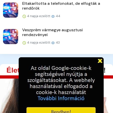
Eltakarította a telefonokat, de elfogták a
rendőrök
4 napja ezelőtt
44
Veszprém vármegye augusztusi
rendezvényei
4 napja ezelőtt
43