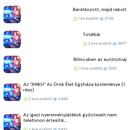
Barátkozott, majd rabolt
1 év ezelőtt
5738
Totálkár
2 éve ezelőtt
5677
Bilincsben az autótolvaj
2 éve ezelőtt
5515
Az "ANKH" Az Örök Élet Egyháza közleménye (1.
rész)
2 éve ezelőtt
5468
Az igazi nyereményjátékok győzteseit nem
telefonon értesítik...
2 éve ezelőtt
5432