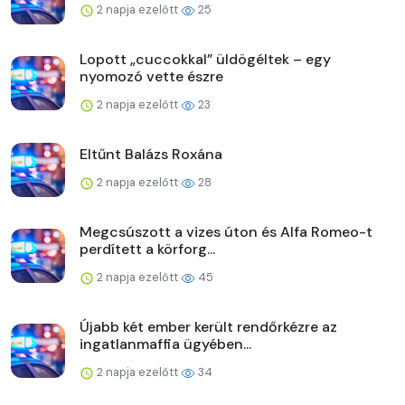
2 napja ezelőtt
25
Lopott „cuccokkal” üldögéltek – egy
nyomozó vette észre
2 napja ezelőtt
23
Eltűnt Balázs Roxána
2 napja ezelőtt
28
Megcsúszott a vizes úton és Alfa Romeo-t
perdített a körforg...
2 napja ezelőtt
45
Újabb két ember került rendőrkézre az
ingatlanmaffia ügyében...
2 napja ezelőtt
34