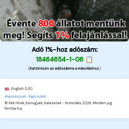
Adó 1%-hoz adószám:
18464654-1-06 📋
(
Kattintson az adószámra a másoláshoz.
)
English (US)
Impresszum
·
Kapcsolat
·
© Kék hírek, bűnügyek, balesetek - Kriminális 2026. Minden jog
fenttartva