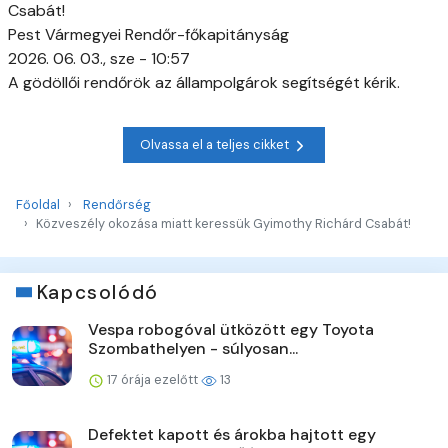
Csabát!
Pest Vármegyei Rendőr-főkapitányság
2026. 06. 03., sze - 10:57
A gödöllői rendőrök az állampolgárok segítségét kérik.
Olvassa el a teljes cikket
Főoldal
Rendőrség
Közveszély okozása miatt keressük Gyimothy Richárd Csabát!
Kapcsolódó
Vespa robogóval ütközött egy Toyota
Szombathelyen - súlyosan...
17 órája ezelőtt
13
Defektet kapott és árokba hajtott egy