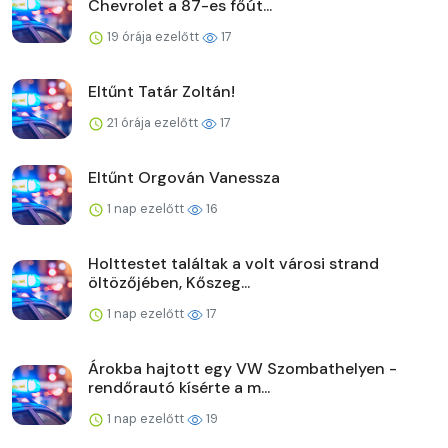
Chevrolet a 87-es főút...
19 órája ezelőtt
17
Eltűnt Tatár Zoltán!
21 órája ezelőtt
17
Eltűnt Orgován Vanessza
1 nap ezelőtt
16
Holttestet találtak a volt városi strand
öltözőjében, Kőszeg...
1 nap ezelőtt
17
Árokba hajtott egy VW Szombathelyen -
rendőrautó kísérte a m...
1 nap ezelőtt
19