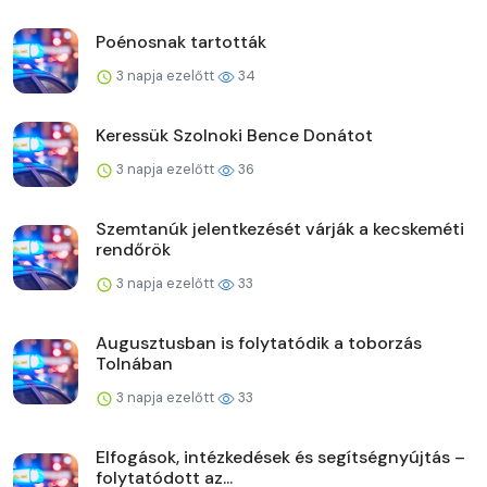
Poénosnak tartották
3 napja ezelőtt
34
Keressük Szolnoki Bence Donátot
3 napja ezelőtt
36
Szemtanúk jelentkezését várják a kecskeméti
rendőrök
3 napja ezelőtt
33
Augusztusban is folytatódik a toborzás
Tolnában
3 napja ezelőtt
33
Elfogások, intézkedések és segítségnyújtás –
folytatódott az...