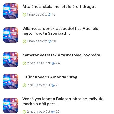
Általános iskola mellett is árult drogot
1 nap ezelőtt
16
Villanyoszlopnak csapódott az Audi elé
hajtó Toyota Szombath...
1 nap ezelőtt
25
Kamerák vezettek a táskatolvaj nyomára
2 napja ezelőtt
24
Eltűnt Kovács Amanda Virág
2 napja ezelőtt
25
Veszélyes lehet a Balaton hirtelen mélyülő
medre a déli part...
2 napja ezelőtt
25