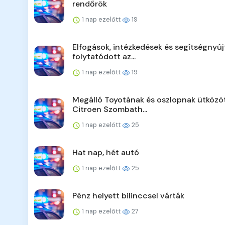
rendőrök
1 nap ezelőtt
19
Elfogások, intézkedések és segítségnyúj
folytatódott az...
1 nap ezelőtt
19
Megálló Toyotának és oszlopnak ütközö
Citroen Szombath...
1 nap ezelőtt
25
Hat nap, hét autó
1 nap ezelőtt
25
Pénz helyett bilinccsel várták
1 nap ezelőtt
27