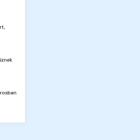
rt,
űznek
árosban