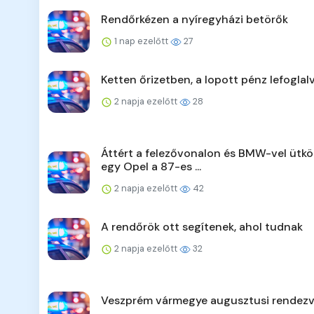
Rendőrkézen a nyíregyházi betörők
1 nap ezelőtt
27
Ketten őrizetben, a lopott pénz lefoglal
2 napja ezelőtt
28
Áttért a felezővonalon és BMW-vel ütkö
egy Opel a 87-es ...
2 napja ezelőtt
42
A rendőrök ott segítenek, ahol tudnak
2 napja ezelőtt
32
Veszprém vármegye augusztusi rendezv