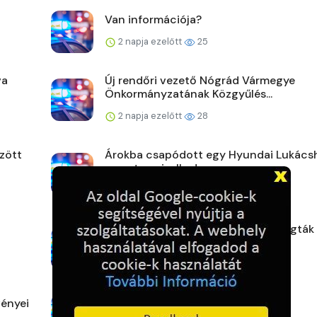
Van információja?
2 napja ezelőtt
25
va
Új rendőri vezető Nógrád Vármegye
Önkormányzatának Közgyűlés...
2 napja ezelőtt
28
zött
Árokba csapódott egy Hyundai Lukács
zavartan viselked...
2 napja ezelőtt
30
Eltakarította a telefonokat, de elfogták
rendőrök
2 napja ezelőtt
32
ényei
Karcagi mérleg