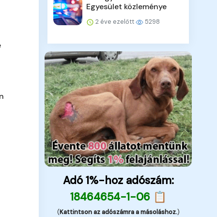
Egyesület közleménye
2 éve ezelőtt
5298
e
en
Adó 1%-hoz adószám:
18464654-1-06 📋
(
Kattintson az adószámra a másoláshoz.
)