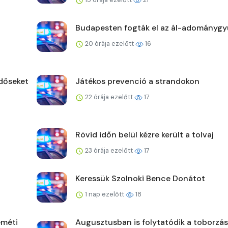
Budapesten fogták el az ál-adománygy
20 órája ezelőtt
16
időseket
Játékos prevenció a strandokon
22 órája ezelőtt
17
Rövid időn belül kézre került a tolvaj
23 órája ezelőtt
17
Keressük Szolnoki Bence Donátot
1 nap ezelőtt
18
eméti
Augusztusban is folytatódik a toborzás