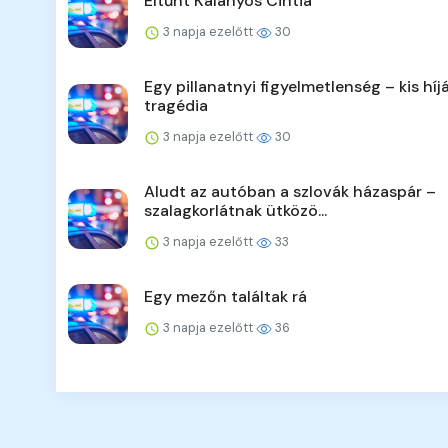
Eltűnt Kalányos Cintia
3 napja ezelőtt
30
Egy pillanatnyi figyelmetlenség – kis híj
tragédia
3 napja ezelőtt
30
Aludt az autóban a szlovák házaspár –
szalagkorlátnak ütközö...
3 napja ezelőtt
33
Egy mezőn találtak rá
3 napja ezelőtt
36