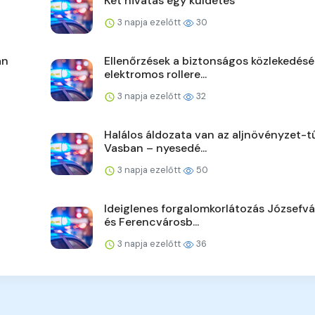
Két hivatás egy küldetés
3 napja ezelőtt
30
án
Ellenőrzések a biztonságos közlekedésé
elektromos rollere...
3 napja ezelőtt
32
Halálos áldozata van az aljnövényzet-t
Vasban – nyesedé...
3 napja ezelőtt
50
Ideiglenes forgalomkorlátozás Józsefv
és Ferencvárosb...
3 napja ezelőtt
36