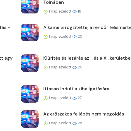
Tolnában
1 nap ezelőtt
18
tás –
A kamera rögzítette, a rendőr felismert
1 nap ezelőtt
20
tt egy
Kiürítés és lezárás az I. és a XI. kerületb
1 nap ezelőtt
20
Ittasan indult a kihallgatására
1 nap ezelőtt
27
Az erőszakos fellépés nem megoldás
1 nap ezelőtt
28