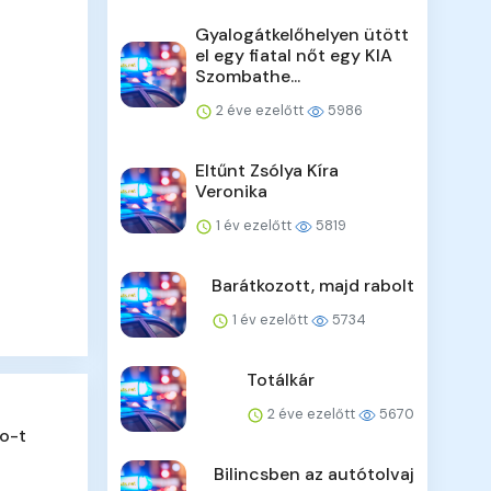
Gyalogátkelőhelyen ütött
el egy fiatal nőt egy KIA
Szombathe...
2 éve ezelőtt
5986
Eltűnt Zsólya Kíra
Veronika
1 év ezelőtt
5819
Barátkozott, majd rabolt
1 év ezelőtt
5734
Totálkár
2 éve ezelőtt
5670
o-t
Bilincsben az autótolvaj