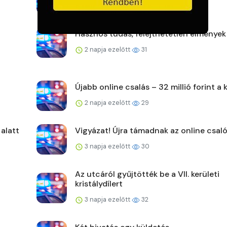
2 napja ezelőtt
29
Hasznos tudás, felejthetetlen élmények
2 napja ezelőtt
31
Újabb online csalás – 32 millió forint a 
2 napja ezelőtt
29
 alatt
Vigyázat! Újra támadnak az online csaló
3 napja ezelőtt
30
Az utcáról gyűjtötték be a VII. kerületi
kristálydílert
3 napja ezelőtt
32