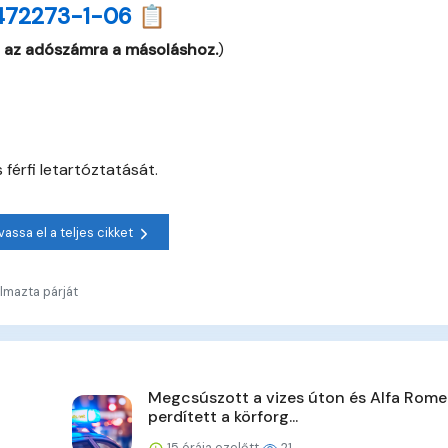
472273-1-06 📋
 az adószámra a másoláshoz.
)
érfi letartóztatását.
vassa el a teljes cikket
lmazta párját
Megcsúszott a vizes úton és Alfa Rome
perdített a körforg...
15 órája ezelőtt
21