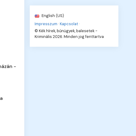
English (US)
Impresszum
·
Kapcsolat
·
© Kék hírek, bűnügyek, balesetek -
Kriminális 2026. Minden jog fenttartva
házán -
 a