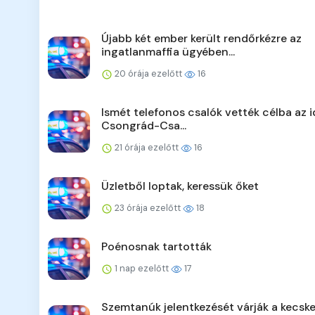
Újabb két ember került rendőrkézre az
ingatlanmaffia ügyében...
20 órája ezelőtt
16
Ismét telefonos csalók vették célba az 
Csongrád-Csa...
21 órája ezelőtt
16
Üzletből loptak, keressük őket
23 órája ezelőtt
18
Poénosnak tartották
1 nap ezelőtt
17
Szemtanúk jelentkezését várják a kecsk