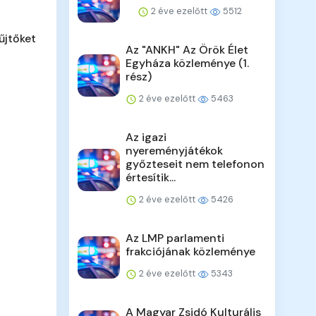
2 éve ezelőtt
5512
űjtőket
Az "ANKH" Az Örök Élet
Egyháza közleménye (1.
rész)
2 éve ezelőtt
5463
Az igazi
nyereményjátékok
győzteseit nem telefonon
értesítik...
2 éve ezelőtt
5426
Az LMP parlamenti
frakciójának közleménye
2 éve ezelőtt
5343
A Magyar Zsidó Kulturális