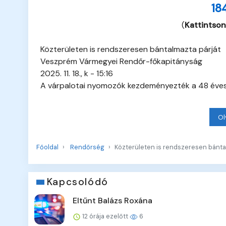
18
(
Kattintson
Közterületen is rendszeresen bántalmazta párját
Veszprém Vármegyei Rendőr-főkapitányság
2025. 11. 18., k - 15:16
A várpalotai nyomozók kezdeményezték a 48 éves f
Ol
Főoldal
Rendőrség
Közterületen is rendszeresen bánta
Kapcsolódó
Eltűnt Balázs Roxána
12 órája ezelőtt
6