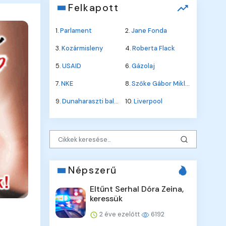
Felkapott
1.
Parlament
2.
Jane Fonda
3.
Kozármisleny
4.
Roberta Flack
5.
USAID
6.
Gázolaj
7.
NKE
8.
Szőke Gábor Miklós
9.
Dunaharaszti baleset
10.
Liverpool
Népszerű
Eltűnt Serhal Dóra Zeina,
keressük
2 éve ezelőtt
6192