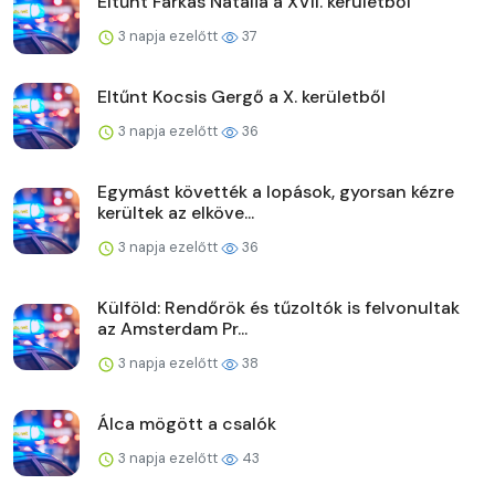
Eltűnt Farkas Natália a XVII. kerületből
3 napja ezelőtt
37
Eltűnt Kocsis Gergő a X. kerületből
3 napja ezelőtt
36
Egymást követték a lopások, gyorsan kézre
kerültek az elköve...
3 napja ezelőtt
36
Külföld: Rendőrök és tűzoltók is felvonultak
az Amsterdam Pr...
3 napja ezelőtt
38
Álca mögött a csalók
3 napja ezelőtt
43