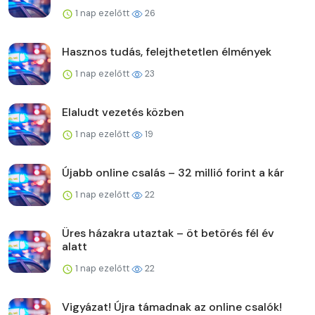
1 nap ezelőtt
26
Hasznos tudás, felejthetetlen élmények
1 nap ezelőtt
23
Elaludt vezetés közben
1 nap ezelőtt
19
Újabb online csalás – 32 millió forint a kár
1 nap ezelőtt
22
Üres házakra utaztak – öt betörés fél év
alatt
1 nap ezelőtt
22
Vigyázat! Újra támadnak az online csalók!