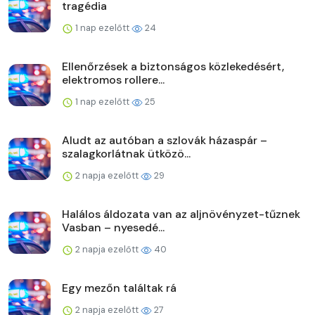
tragédia
1 nap ezelőtt
24
Ellenőrzések a biztonságos közlekedésért,
elektromos rollere...
1 nap ezelőtt
25
Aludt az autóban a szlovák házaspár –
szalagkorlátnak ütközö...
2 napja ezelőtt
29
Halálos áldozata van az aljnövényzet-tűznek
Vasban – nyesedé...
2 napja ezelőtt
40
Egy mezőn találtak rá
2 napja ezelőtt
27