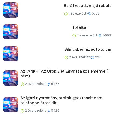
Barátkozott, majd rabolt
1 év ezelőtt
5730
Totálkár
2 éve ezelőtt
5668
Bilincsben az autótolvaj
2 éve ezelőtt
5511
Az "ANKH" Az Örök Élet Egyháza közleménye (1.
rész)
2 éve ezelőtt
5463
Az igazi nyereményjátékok győzteseit nem
telefonon értesítik...
2 éve ezelőtt
5426