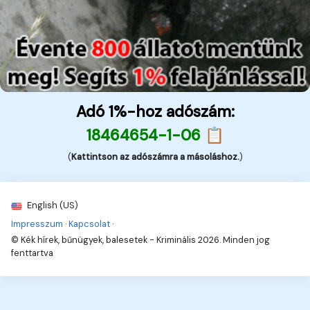
Adó 1%-hoz adószám:
18464654-1-06 📋
(
Kattintson az adószámra a másoláshoz.
)
English (US)
Impresszum
·
Kapcsolat
·
© Kék hírek, bűnügyek, balesetek - Kriminális 2026. Minden jog
fenttartva