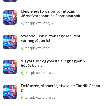
Ideiglenes forgalomkorlátozás
Józsefvárosban és Ferencvárosb...
2 napja ezelőtt
29
Strandoljunk biztonságosan Pest
vármegyében is!
2 napja ezelőtt
31
Vigyázzunk egymásra a legnagyobb
hőségben is!
2 napja ezelőtt
29
Emlékezés, elismerés, tisztelet: Tündik Csaba
Díj
2 napja ezelőtt
30