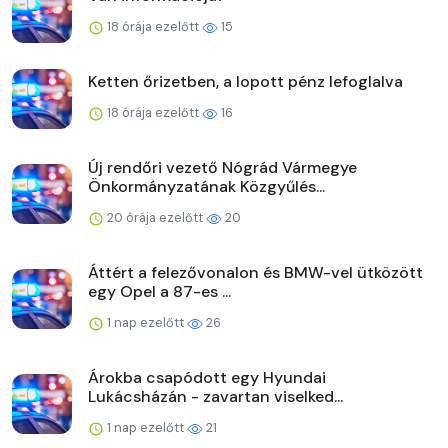
18 órája ezelőtt
15
Ketten őrizetben, a lopott pénz lefoglalva
18 órája ezelőtt
16
Új rendőri vezető Nógrád Vármegye
Önkormányzatának Közgyűlés...
20 órája ezelőtt
20
Áttért a felezővonalon és BMW-vel ütközött
egy Opel a 87-es ...
1 nap ezelőtt
26
Árokba csapódott egy Hyundai
Lukácsházán - zavartan viselked...
1 nap ezelőtt
21