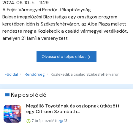
2024. 06. 10., h - 11:29
A Fejér Vármegyei Rendőr-főkapitányság
Balesetmegelőzési Bizottsága egy országos program
keretében idén is Székesfehérváron, az Alba Plaza mellett
rendezte meg a Közlekedik a család vármegyei vetélkedőt,
amelyen 21 família versenyzett.
Olvassa el a teljes cikket
Főoldal
Rendőrség
Közlekedik a család Székesfehérváron
Kapcsolódó
Megálló Toyotának és oszlopnak ütközött
egy Citroen Szombath...
7 órája ezelőtt
13