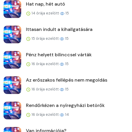
Hat nap, hét autó
14 órája ezelőtt
15
Ittasan indult a kihallgatására
15 órája ezelőtt
15
Pénz helyett bilinccsel várták
16 órája ezelőtt
15
Az erőszakos fellépés nem megoldás
16 órája ezelőtt
15
Rendőrkézen a nyíregyházi betörők
16 órája ezelőtt
14
Van információja?