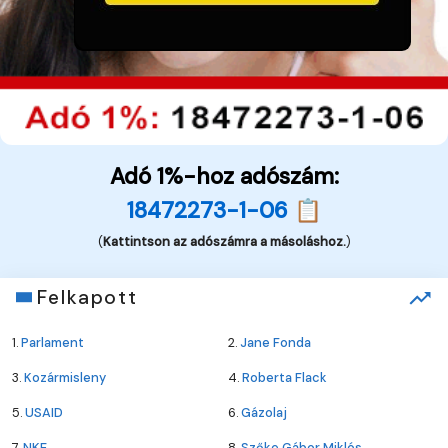
Adó 1%-hoz adószám:
18472273-1-06 📋
(
Kattintson az adószámra a másoláshoz.
)
Felkapott
1.
Parlament
2.
Jane Fonda
3.
Kozármisleny
4.
Roberta Flack
5.
USAID
6.
Gázolaj
7.
NKE
8.
Szőke Gábor Miklós