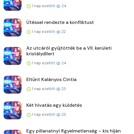
1 nap ezelőtt
24
Ütéssel rendezte a konfliktust
1 nap ezelőtt
22
Az utcáról gyűjtötték be a VII. kerületi
kristálydílert
1 nap ezelőtt
24
Eltűnt Kalányos Cintia
1 nap ezelőtt
23
Két hivatás egy küldetés
1 nap ezelőtt
23
Egy pillanatnyi figyelmetlenség – kis híján