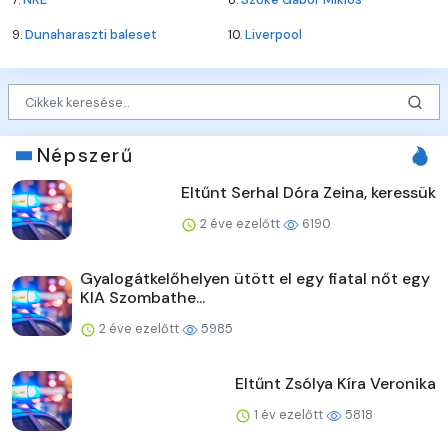
9.
Dunaharaszti baleset
10.
Liverpool
Népszerű
Eltűnt Serhal Dóra Zeina, keressük
2 éve ezelőtt
6190
Gyalogátkelőhelyen ütött el egy fiatal nőt egy
KIA Szombathe...
2 éve ezelőtt
5985
Eltűnt Zsólya Kíra Veronika
1 év ezelőtt
5818