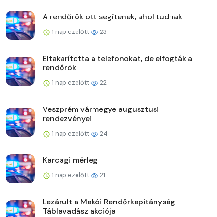
A rendőrök ott segítenek, ahol tudnak
1 nap ezelőtt
23
Eltakarította a telefonokat, de elfogták a
rendőrök
1 nap ezelőtt
22
Veszprém vármegye augusztusi
rendezvényei
1 nap ezelőtt
24
Karcagi mérleg
1 nap ezelőtt
21
Lezárult a Makói Rendőrkapitányság
Táblavadász akciója