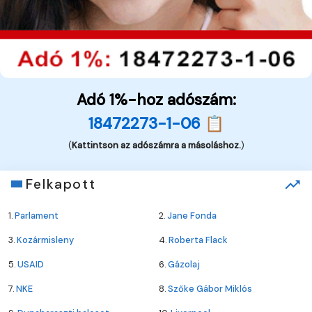
Adó 1%-hoz adószám:
18472273-1-06 📋
(
Kattintson az adószámra a másoláshoz.
)
Felkapott
1.
Parlament
2.
Jane Fonda
3.
Kozármisleny
4.
Roberta Flack
5.
USAID
6.
Gázolaj
7.
NKE
8.
Szőke Gábor Miklós