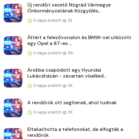
Új rendőri vezető Nógrád Vármegye
Önkormányzatának Közgyűlés...
3 napja ezelőtt
33
Áttért a felezővonalon és BMW-vel ütközött
egy Opel a 87-es ...
3 napja ezelőtt
56
Árokba csapódott egy Hyundai
Lukácsházán - zavartan viselked...
3 napja ezelőtt
36
A rendőrök ott segítenek, ahol tudnak
3 napja ezelőtt
39
Eltakarította a telefonokat, de elfogták a
rendőrök