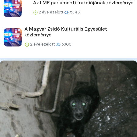
Az LMP parlamenti frakciójának közleménye
2 éve ezelőtt
5346
A Magyar Zsidó Kulturális Egyesület
közleménye
2 éve ezelőtt
5300