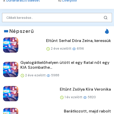
9.
Dunaharaszti baleset
10.
Liverpool
Népszerű
Eltűnt Serhal Dóra Zeina, keressük
2 éve ezelőtt
6196
Gyalogátkelőhelyen ütött el egy fiatal nőt egy
KIA Szombathe...
2 éve ezelőtt
5988
Eltűnt Zsólya Kíra Veronika
1 év ezelőtt
5820
Barátkozott, majd rabolt