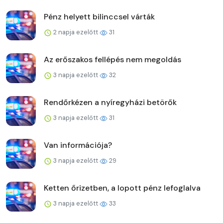
Pénz helyett bilinccsel várták
2 napja ezelőtt
31
Az erőszakos fellépés nem megoldás
3 napja ezelőtt
32
Rendőrkézen a nyíregyházi betörők
3 napja ezelőtt
31
Van információja?
3 napja ezelőtt
29
Ketten őrizetben, a lopott pénz lefoglalva
3 napja ezelőtt
33