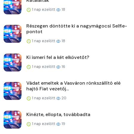
Rátaláltak
1 nap ezelőtt
18
Részegen döntötte ki a nagymágocsi Selfie-
pontot
1 nap ezelőtt
18
Ki ismeri fel a két elkövetőt?
1 nap ezelőtt
16
Vádat emeltek a Vasváron rönkszállító elé
hajtó Fiat vezetőj...
1 nap ezelőtt
20
Kinézte, ellopta, továbbadta
1 nap ezelőtt
19