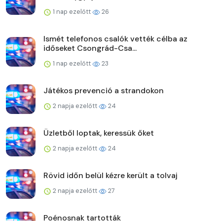
1 nap ezelőtt
26
Ismét telefonos csalók vették célba az
időseket Csongrád-Csa...
1 nap ezelőtt
23
Játékos prevenció a strandokon
2 napja ezelőtt
24
Üzletből loptak, keressük őket
2 napja ezelőtt
24
Rövid időn belül kézre került a tolvaj
2 napja ezelőtt
27
Poénosnak tartották