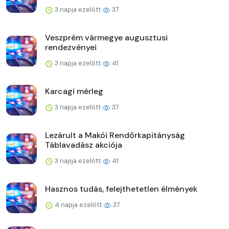
3 napja ezelőtt
37
Veszprém vármegye augusztusi
rendezvényei
3 napja ezelőtt
41
Karcagi mérleg
3 napja ezelőtt
37
Lezárult a Makói Rendőrkapitányság
Táblavadász akciója
3 napja ezelőtt
41
Hasznos tudás, felejthetetlen élmények
4 napja ezelőtt
37