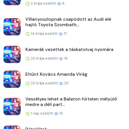
2 órája ezelőtt
6
Villanyoszlopnak csapódott az Audi elé
hajtó Toyota Szombath...
14 órája ezelőtt
17
Kamerák vezettek a táskatolvaj nyomára
23 órája ezelőtt
16
Eltűnt Kovács Amanda Virág
23 órája ezelőtt
20
Veszélyes lehet a Balaton hirtelen mélyülő
medre a déli part...
1 nap ezelőtt
19