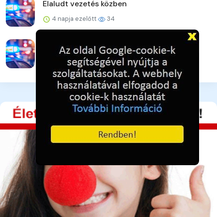
Elaludt vezetés közben
4 napja ezelőtt
34
Újabb online csalás – 32 millió forint a kár
4 napja ezelőtt
38