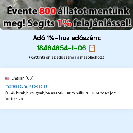
Adó 1%-hoz adószám:
18464654-1-06 📋
(
Kattintson az adószámra a másoláshoz.
)
English (US)
Impresszum
·
Kapcsolat
·
© Kék hírek, bűnügyek, balesetek - Kriminális 2026. Minden jog
fenttartva