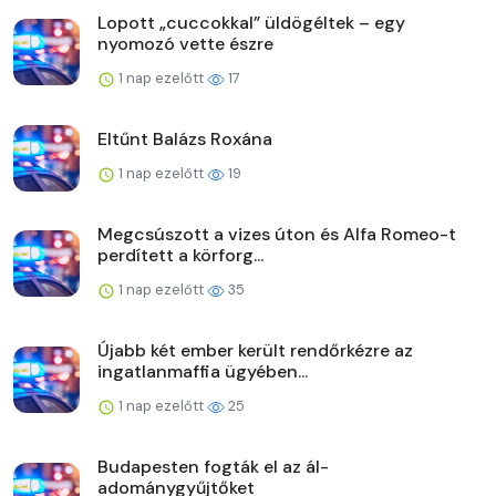
Lopott „cuccokkal” üldögéltek – egy
nyomozó vette észre
1 nap ezelőtt
17
Eltűnt Balázs Roxána
1 nap ezelőtt
19
Megcsúszott a vizes úton és Alfa Romeo-t
perdített a körforg...
1 nap ezelőtt
35
Újabb két ember került rendőrkézre az
ingatlanmaffia ügyében...
1 nap ezelőtt
25
Budapesten fogták el az ál-
adománygyűjtőket