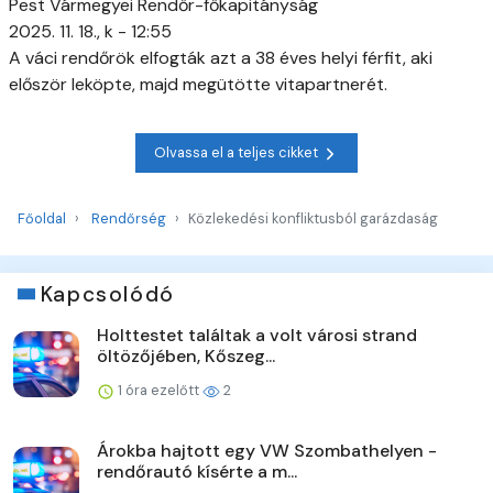
Pest Vármegyei Rendőr-főkapitányság
2025. 11. 18., k - 12:55
A váci rendőrök elfogták azt a 38 éves helyi férfit, aki
először leköpte, majd megütötte vitapartnerét.
Olvassa el a teljes cikket
Főoldal
Rendőrség
Közlekedési konfliktusból garázdaság
Kapcsolódó
Holttestet találtak a volt városi strand
öltözőjében, Kőszeg...
1 óra ezelőtt
2
Árokba hajtott egy VW Szombathelyen -
rendőrautó kísérte a m...