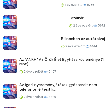
1 év ezelőtt
5736
Totálkár
2 éve ezelőtt
5672
Bilincsben az autótolvaj
2 éve ezelőtt
5514
Az "ANKH" Az Örök Élet Egyháza közleménye (1.
rész)
2 éve ezelőtt
5467
Az igazi nyereményjátékok győzteseit nem
telefonon értesítik...
2 éve ezelőtt
5429