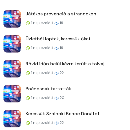
Játékos prevenció a strandokon
1 nap ezelőtt
19
Üzletből loptak, keressük őket
1 nap ezelőtt
19
Rövid időn belül kézre került a tolvaj
1 nap ezelőtt
22
Poénosnak tartották
1 nap ezelőtt
20
Keressük Szolnoki Bence Donátot
1 nap ezelőtt
22