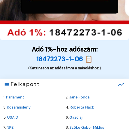
Adó 1%-hoz adószám:
18472273-1-06 📋
(
Kattintson az adószámra a másoláshoz.
)
Felkapott
1.
Parlament
2.
Jane Fonda
3.
Kozármisleny
4.
Roberta Flack
5.
USAID
6.
Gázolaj
7.
NKE
8.
Szőke Gábor Miklós