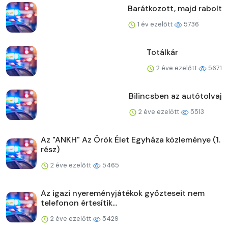
Barátkozott, majd rabolt
1 év ezelőtt
5736
Totálkár
2 éve ezelőtt
5671
Bilincsben az autótolvaj
2 éve ezelőtt
5513
Az "ANKH" Az Örök Élet Egyháza közleménye (1.
rész)
2 éve ezelőtt
5465
Az igazi nyereményjátékok győzteseit nem
telefonon értesítik...
2 éve ezelőtt
5429