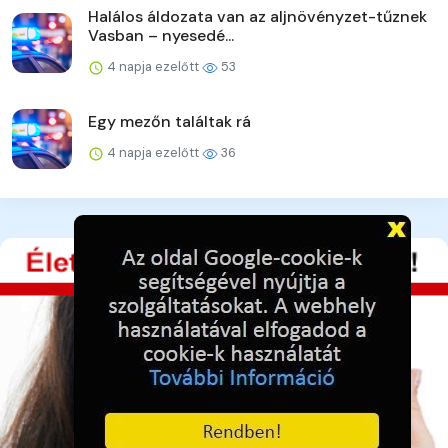
Halálos áldozata van az aljnövényzet-tűznek
Vasban – nyesedé...
4 napja ezelőtt
53
Egy mezőn találtak rá
4 napja ezelőtt
36