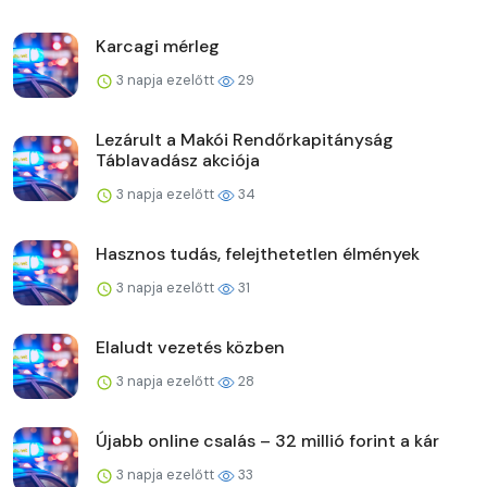
Karcagi mérleg
3 napja ezelőtt
29
Lezárult a Makói Rendőrkapitányság
Táblavadász akciója
3 napja ezelőtt
34
Hasznos tudás, felejthetetlen élmények
3 napja ezelőtt
31
Elaludt vezetés közben
3 napja ezelőtt
28
Újabb online csalás – 32 millió forint a kár
3 napja ezelőtt
33