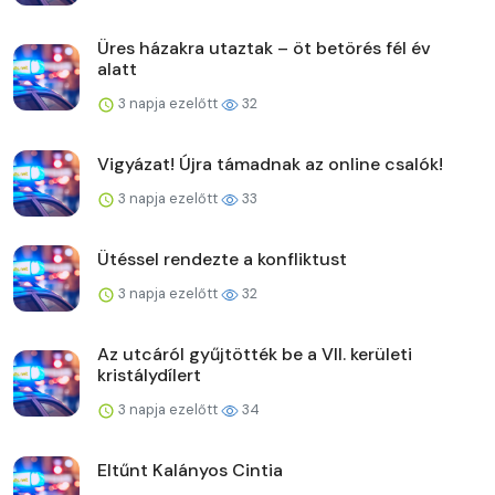
Üres házakra utaztak – öt betörés fél év
alatt
3 napja ezelőtt
32
Vigyázat! Újra támadnak az online csalók!
3 napja ezelőtt
33
Ütéssel rendezte a konfliktust
3 napja ezelőtt
32
Az utcáról gyűjtötték be a VII. kerületi
kristálydílert
3 napja ezelőtt
34
Eltűnt Kalányos Cintia