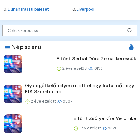
9.
Dunaharaszti baleset
10.
Liverpool
Népszerű
Eltűnt Serhal Dóra Zeina, keressük
2 éve ezelőtt
6193
Gyalogátkelőhelyen ütött el egy fiatal nőt egy
KIA Szombathe...
2 éve ezelőtt
5987
Eltűnt Zsólya Kíra Veronika
1 év ezelőtt
5820