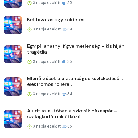
3 napja ezelőtt
35
Két hivatás egy küldetés
3 napja ezelőtt
34
Egy pillanatnyi figyelmetlenség – kis híján
tragédia
3 napja ezelőtt
35
Ellenőrzések a biztonságos közlekedésért,
elektromos rollere...
3 napja ezelőtt
34
Aludt az autóban a szlovák házaspár –
szalagkorlátnak ütközö...
3 napja ezelőtt
35