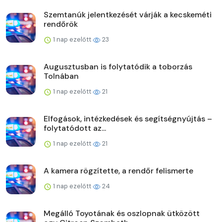
Szemtanúk jelentkezését várják a kecskeméti
rendőrök
1 nap ezelőtt
23
Augusztusban is folytatódik a toborzás
Tolnában
1 nap ezelőtt
21
Elfogások, intézkedések és segítségnyújtás –
folytatódott az...
1 nap ezelőtt
21
A kamera rögzítette, a rendőr felismerte
1 nap ezelőtt
24
Megálló Toyotának és oszlopnak ütközött