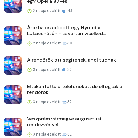
egy Opel a 87-es ...
2 napja ezelőtt
43
Árokba csapódott egy Hyundai
Lukácsházán - zavartan viselked...
2 napja ezelőtt
30
A rendőrök ott segítenek, ahol tudnak
3 napja ezelőtt
32
Eltakarította a telefonokat, de elfogták a
rendőrök
3 napja ezelőtt
32
Veszprém vármegye augusztusi
rendezvényei
3 napja ezelőtt
32