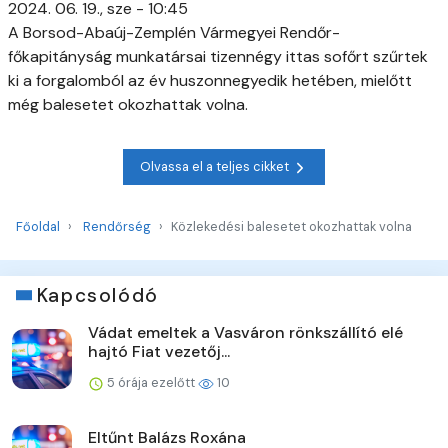
2024. 06. 19., sze - 10:45
A Borsod-Abaúj-Zemplén Vármegyei Rendőr-
főkapitányság munkatársai tizennégy ittas sofőrt szűrtek
ki a forgalomból az év huszonnegyedik hetében, mielőtt
még balesetet okozhattak volna.
Olvassa el a teljes cikket
Főoldal
Rendőrség
Közlekedési balesetet okozhattak volna
Kapcsolódó
Vádat emeltek a Vasváron rönkszállító elé
hajtó Fiat vezetőj...
5 órája ezelőtt
10
Eltűnt Balázs Roxána