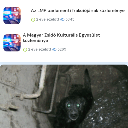
Az LMP parlamenti frakciójának közleménye
2 éve ezelőtt
5345
A Magyar Zsidó Kulturális Egyesület
közleménye
2 éve ezelőtt
5299