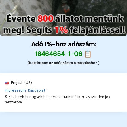
Adó 1%-hoz adószám:
18464654-1-06 📋
(
Kattintson az adószámra a másoláshoz.
)
English (US)
Impresszum
·
Kapcsolat
·
© Kék hírek, bűnügyek, balesetek - Kriminális 2026. Minden jog
fenttartva