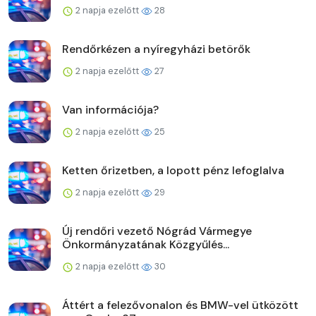
2 napja ezelőtt
28
Rendőrkézen a nyíregyházi betörők
2 napja ezelőtt
27
Van információja?
2 napja ezelőtt
25
Ketten őrizetben, a lopott pénz lefoglalva
2 napja ezelőtt
29
Új rendőri vezető Nógrád Vármegye
Önkormányzatának Közgyűlés...
2 napja ezelőtt
30
Áttért a felezővonalon és BMW-vel ütközött