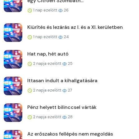
egy Citroen Szombath...
1 nap ezelőtt
26
Kiürítés és lezárás az I. és a XI. kerületben
1 nap ezelőtt
24
Hat nap, hét autó
2 napja ezelőtt
25
Ittasan indult a kihallgatására
2 napja ezelőtt
27
Pénz helyett bilinccsel várták
2 napja ezelőtt
28
Az erőszakos fellépés nem megoldás