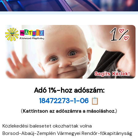
Adó 1%-hoz adószám:
18472273-1-06 📋
(
Kattintson az adószámra a másoláshoz.
)
Közlekedési balesetet okozhattak volna
Borsod-Abaúj-Zemplén Vármegyei Rendőr-főkapitányság