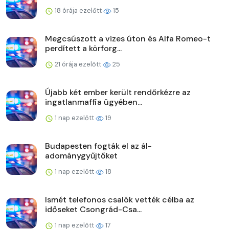
18 órája ezelőtt
15
Megcsúszott a vizes úton és Alfa Romeo-t
perdített a körforg...
21 órája ezelőtt
25
Újabb két ember került rendőrkézre az
ingatlanmaffia ügyében...
1 nap ezelőtt
19
Budapesten fogták el az ál-
adománygyűjtőket
1 nap ezelőtt
18
Ismét telefonos csalók vették célba az
időseket Csongrád-Csa...
1 nap ezelőtt
17