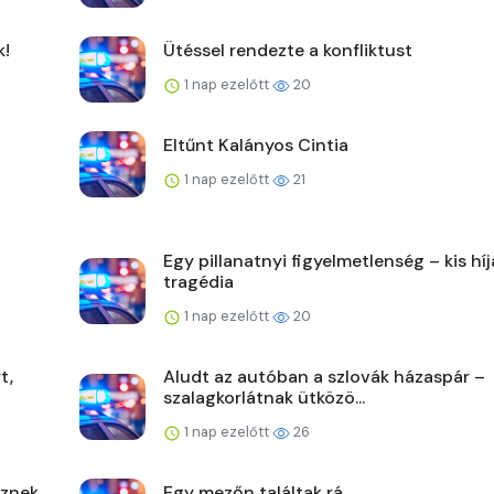
k!
Ütéssel rendezte a konfliktust
1 nap ezelőtt
20
Eltűnt Kalányos Cintia
1 nap ezelőtt
21
Egy pillanatnyi figyelmetlenség – kis hí
tragédia
1 nap ezelőtt
20
t,
Aludt az autóban a szlovák házaspár –
szalagkorlátnak ütközö...
1 nap ezelőtt
26
űznek
Egy mezőn találtak rá