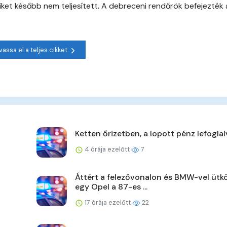
amiket később nem teljesített. A debreceni rendőrök befejezték 
vassa el a teljes cikket
Ketten őrizetben, a lopott pénz lefoglal
4 órája ezelőtt
7
Áttért a felezővonalon és BMW-vel ütk
egy Opel a 87-es ...
17 órája ezelőtt
22