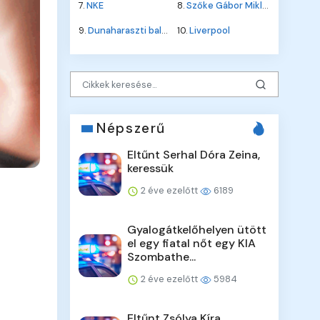
7.
NKE
8.
Szőke Gábor Miklós
9.
Dunaharaszti baleset
10.
Liverpool
Népszerű
Eltűnt Serhal Dóra Zeina,
keressük
2 éve ezelőtt
6189
Gyalogátkelőhelyen ütött
el egy fiatal nőt egy KIA
Szombathe...
2 éve ezelőtt
5984
Eltűnt Zsólya Kíra