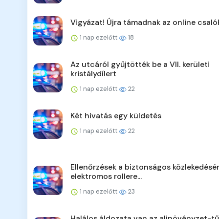
Vigyázat! Újra támadnak az online csaló
1 nap ezelőtt
18
Az utcáról gyűjtötték be a VII. kerületi
kristálydílert
1 nap ezelőtt
22
Két hivatás egy küldetés
1 nap ezelőtt
22
Ellenőrzések a biztonságos közlekedésér
elektromos rollere...
1 nap ezelőtt
23
Halálos áldozata van az aljnövényzet-t