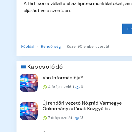
A férfi sorra vállalta el az építési munkálatokat, 
eljárást vele szemben.
Ol
Főoldal
Rendőrség
Közel 90 embert vert át
Kapcsolódó
Van információja?
4 órája ezelőtt
6
Új rendőri vezető Nógrád Vármegye
Önkormányzatának Közgyűlés...
7 órája ezelőtt
13