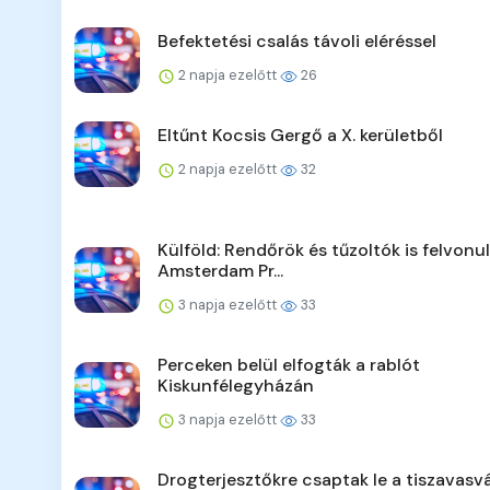
Befektetési csalás távoli eléréssel
2 napja ezelőtt
26
Eltűnt Kocsis Gergő a X. kerületből
2 napja ezelőtt
32
Külföld: Rendőrök és tűzoltók is felvonu
Amsterdam Pr...
3 napja ezelőtt
33
Perceken belül elfogták a rablót
Kiskunfélegyházán
3 napja ezelőtt
33
Drogterjesztőkre csaptak le a tiszavasvá