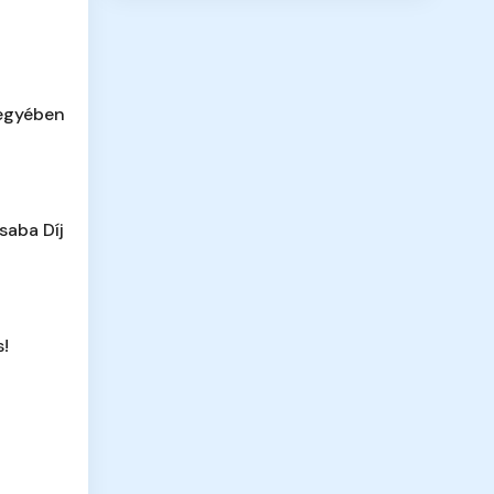
megyében
saba Díj
s!