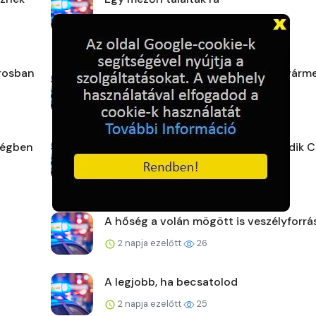
2 napja ezelőtt
21
árosban
Strandoljunk biztonságosan Pest vár
is!
2 napja ezelőtt
26
ségben
Emlékezés, elismerés, tisztelet: Tündik C
2 napja ezelőtt
25
A hőség a volán mögött is veszélyforrá
2 napja ezelőtt
26
A legjobb, ha becsatolod
2 napja ezelőtt
25