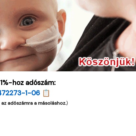
 1%-hoz adószám:
472273-1-06 📋
 az adószámra a másoláshoz.
)