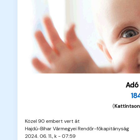
Adó
18
(
Kattintson
Közel 90 embert vert át
Hajdú-Bihar Vármegyei Rendőr-főkapitányság
2024. 06. 11., k - 07:59