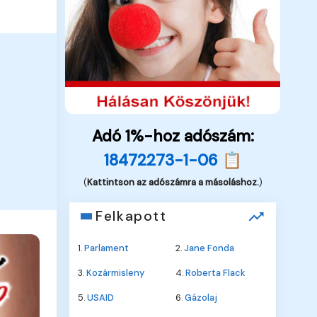
Adó 1%-hoz adószám:
18472273-1-06 📋
(
Kattintson az adószámra a másoláshoz.
)
Felkapott
1.
Parlament
2.
Jane Fonda
3.
Kozármisleny
4.
Roberta Flack
5.
USAID
6.
Gázolaj