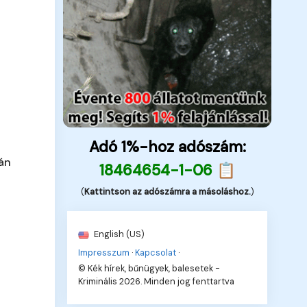
Adó 1%-hoz adószám:
ján
18464654-1-06 📋
(
Kattintson az adószámra a másoláshoz.
)
English (US)
Impresszum
·
Kapcsolat
·
© Kék hírek, bűnügyek, balesetek -
Kriminális 2026. Minden jog fenttartva