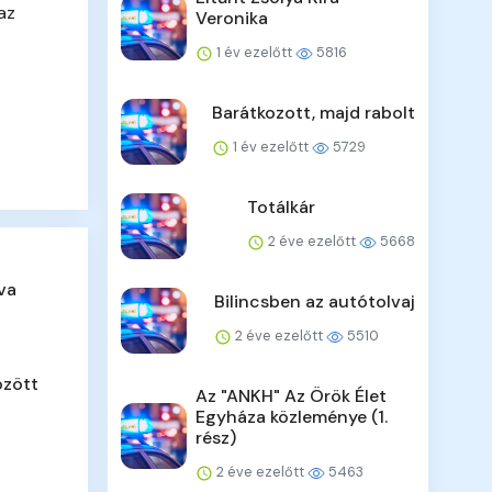
az
Veronika
1 év ezelőtt
5816
Barátkozott, majd rabolt
1 év ezelőtt
5729
Totálkár
2 éve ezelőtt
5668
va
Bilincsben az autótolvaj
2 éve ezelőtt
5510
özött
Az "ANKH" Az Örök Élet
Egyháza közleménye (1.
rész)
2 éve ezelőtt
5463