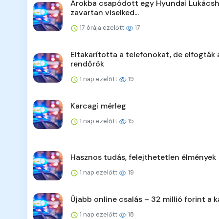
Árokba csapódott egy Hyundai Lukácsh
zavartan viselked...
17 órája ezelőtt
17
Eltakarította a telefonokat, de elfogták 
rendőrök
1 nap ezelőtt
19
Karcagi mérleg
1 nap ezelőtt
15
Hasznos tudás, felejthetetlen élmények
1 nap ezelőtt
19
Újabb online csalás – 32 millió forint a k
1 nap ezelőtt
18