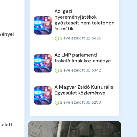
Az igazi
nyereményjátékok
győzteseit nem telefonon
értesítik...
vényei
2 éve ezelőtt
5426
Az LMP parlamenti
frakciójának közleménye
2 éve ezelőtt
5342
A Magyar Zsidó Kulturális
Egyesület közleménye
2 éve ezelőtt
5298
 alatt