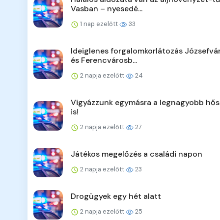
Vasban – nyesedé...
1 nap ezelőtt
33
Ideiglenes forgalomkorlátozás Józsefv
és Ferencvárosb...
2 napja ezelőtt
24
Vigyázzunk egymásra a legnagyobb hő
is!
2 napja ezelőtt
27
Játékos megelőzés a családi napon
2 napja ezelőtt
23
Drogügyek egy hét alatt
2 napja ezelőtt
25