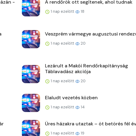
ázán -
A rendőrök ott segítenek, ahol tudnak
1 nap ezelőtt
18
a
Veszprém vármegye augusztusi rendez
1 nap ezelőtt
20
Lezárult a Makói Rendőrkapitányság
Táblavadász akciója
1 nap ezelőtt
20
Elaludt vezetés közben
1 nap ezelőtt
14
ár
Üres házakra utaztak – öt betörés fél év
1 nap ezelőtt
19