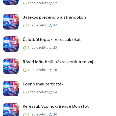
1 nap ezelőtt
22
Játékos prevenció a strandokon
1 nap ezelőtt
24
Üzletből loptak, keressük őket
1 nap ezelőtt
23
Rövid időn belül kézre került a tolvaj
1 nap ezelőtt
25
Poénosnak tartották
1 nap ezelőtt
24
Keressük Szolnoki Bence Donátot
1 nap ezelőtt
26