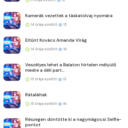
Kamerák vezettek a táskatolvaj nyomára
14 órája ezelőtt
15
Eltűnt Kovács Amanda Virág
14 órája ezelőtt
16
Veszélyes lehet a Balaton hirtelen mélyülő
medre a déli part...
15 órája ezelőtt
13
Rátaláltak
15 órája ezelőtt
16
Részegen döntötte ki a nagymágocsi Selfie-
pontot