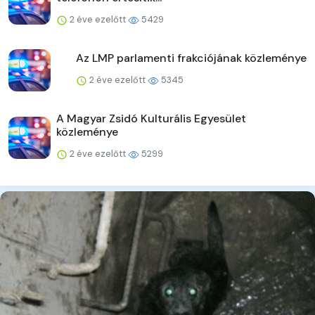
2 éve ezelőtt
5429
Az LMP parlamenti frakciójának közleménye
2 éve ezelőtt
5345
A Magyar Zsidó Kulturális Egyesület
közleménye
2 éve ezelőtt
5299