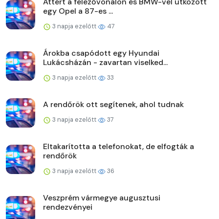
Áttért a felezővonalon és BMW-vel ütközött
egy Opel a 87-es ...
3 napja ezelőtt
47
Árokba csapódott egy Hyundai
Lukácsházán - zavartan viselked...
3 napja ezelőtt
33
A rendőrök ott segítenek, ahol tudnak
3 napja ezelőtt
37
Eltakarította a telefonokat, de elfogták a
rendőrök
3 napja ezelőtt
36
Veszprém vármegye augusztusi
rendezvényei