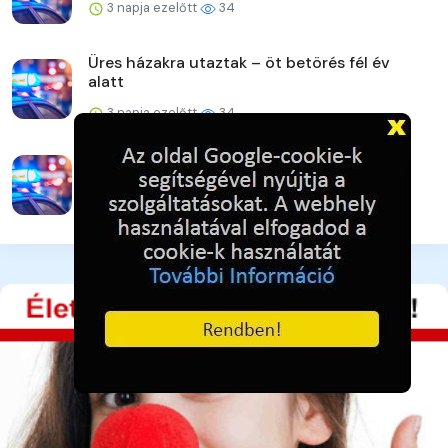
3 napja ezelőtt
34
Üres házakra utaztak – öt betörés fél év
alatt
3 napja ezelőtt
34
Vigyázat! Újra támadnak az online csalók!
3 napja ezelőtt
36