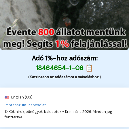
Adó 1%-hoz adószám:
18464654-1-06 📋
(
Kattintson az adószámra a másoláshoz.
)
English (US)
Impresszum
·
Kapcsolat
·
© Kék hírek, bűnügyek, balesetek - Kriminális 2026. Minden jog
fenttartva