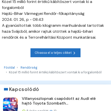
Közel 15 millió forint értékű kábítószert vontak ki a
forgalomból
Hajdú-Bihar Vármegyei Rendőr-főkapitányság
2024. 01. 26., p - 08:43
A gyanúsítottak több kilogramm marihuánával tartottak
haza Svájcból, amikor rajtuk ütöttek a hajdú-bihari
rendőrök és a Terrorelhárítási Központ munkatársai.
Olvassa el a teljes cikket
Főoldal
Rendőrség
Közel 15 millió forint értékű kábítószert vontak ki a forgalomból
Kapcsolódó
Villanyoszlopnak csapódott az Audi elé
hajtó Toyota Szombath...
5 órája ezelőtt
12