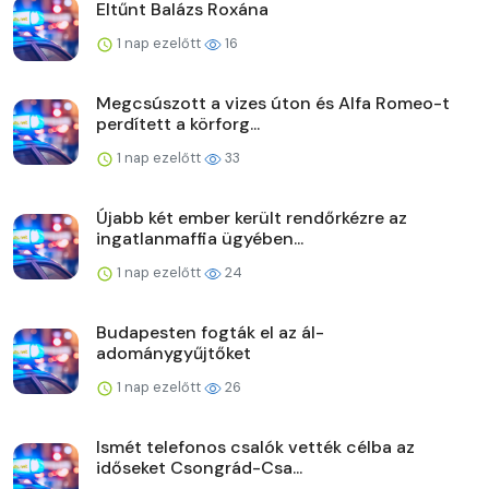
Eltűnt Balázs Roxána
1 nap ezelőtt
16
Megcsúszott a vizes úton és Alfa Romeo-t
perdített a körforg...
1 nap ezelőtt
33
Újabb két ember került rendőrkézre az
ingatlanmaffia ügyében...
1 nap ezelőtt
24
Budapesten fogták el az ál-
adománygyűjtőket
1 nap ezelőtt
26
Ismét telefonos csalók vették célba az
időseket Csongrád-Csa...