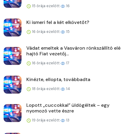
15 órája ezelőtt
16
Ki ismeri fel a két elkövetőt?
16 órája ezelőtt
15
Vádat emeltek a Vasváron rönkszállító elé
hajtó Fiat vezetőj...
16 órája ezelőtt
17
Kinézte, ellopta, továbbadta
18 órája ezelőtt
14
Lopott „cuccokkal” üldögéltek – egy
nyomozó vette észre
19 órája ezelőtt
13