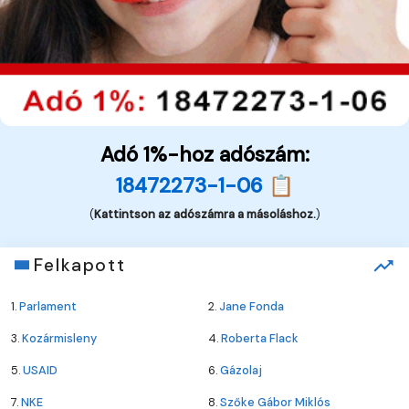
Adó 1%-hoz adószám:
18472273-1-06 📋
(
Kattintson az adószámra a másoláshoz.
)
Felkapott
1.
Parlament
2.
Jane Fonda
3.
Kozármisleny
4.
Roberta Flack
5.
USAID
6.
Gázolaj
7.
NKE
8.
Szőke Gábor Miklós