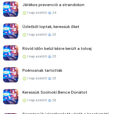
Játékos prevenció a strandokon
1 nap ezelőtt
24
Üzletből loptak, keressük őket
1 nap ezelőtt
23
Rövid időn belül kézre került a tolvaj
1 nap ezelőtt
25
Poénosnak tartották
1 nap ezelőtt
25
Keressük Szolnoki Bence Donátot
1 nap ezelőtt
26