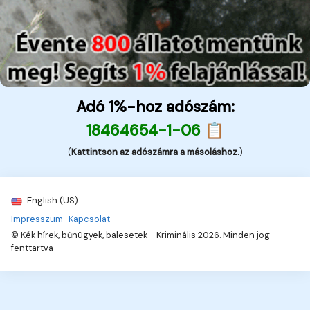
Adó 1%-hoz adószám:
18464654-1-06 📋
(
Kattintson az adószámra a másoláshoz.
)
English (US)
Impresszum
·
Kapcsolat
·
© Kék hírek, bűnügyek, balesetek - Kriminális 2026. Minden jog
fenttartva