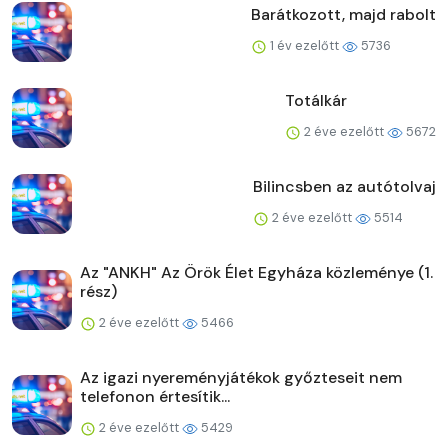
Barátkozott, majd rabolt
1 év ezelőtt
5736
Totálkár
2 éve ezelőtt
5672
Bilincsben az autótolvaj
2 éve ezelőtt
5514
Az "ANKH" Az Örök Élet Egyháza közleménye (1.
rész)
2 éve ezelőtt
5466
Az igazi nyereményjátékok győzteseit nem
telefonon értesítik...
2 éve ezelőtt
5429