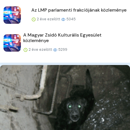
Az LMP parlamenti frakciójának közleménye
2 éve ezelőtt
5345
A Magyar Zsidó Kulturális Egyesület
közleménye
2 éve ezelőtt
5299