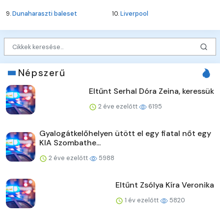
9.
Dunaharaszti baleset
10.
Liverpool
Népszerű
Eltűnt Serhal Dóra Zeina, keressük
2 éve ezelőtt
6195
Gyalogátkelőhelyen ütött el egy fiatal nőt egy
KIA Szombathe...
2 éve ezelőtt
5988
Eltűnt Zsólya Kíra Veronika
1 év ezelőtt
5820