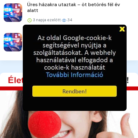
Üres házakra utaztak – öt betörés fél év
alatt
3 napja ezelőtt
34
Vigyázat! Újra támadnak az online csalók!
3 napja ezelőtt
36