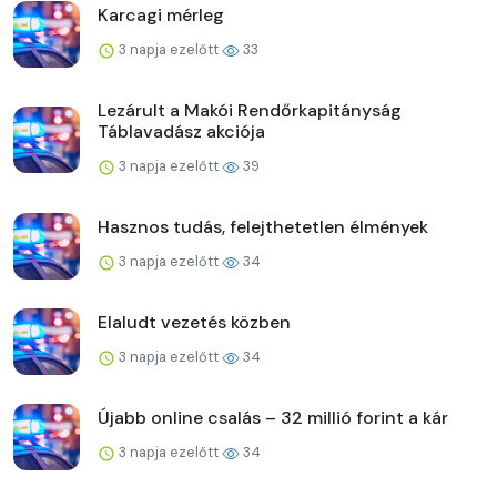
Karcagi mérleg
3 napja ezelőtt
33
Lezárult a Makói Rendőrkapitányság
Táblavadász akciója
3 napja ezelőtt
39
Hasznos tudás, felejthetetlen élmények
3 napja ezelőtt
34
Elaludt vezetés közben
3 napja ezelőtt
34
Újabb online csalás – 32 millió forint a kár
3 napja ezelőtt
34