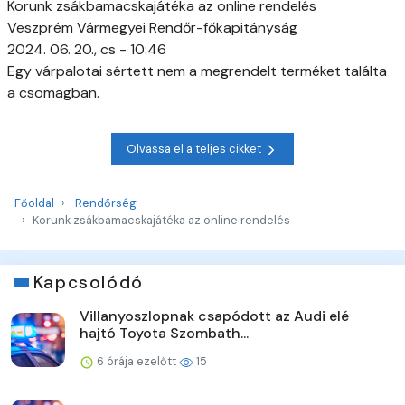
Korunk zsákbamacskajátéka az online rendelés
Veszprém Vármegyei Rendőr-főkapitányság
2024. 06. 20., cs - 10:46
Egy várpalotai sértett nem a megrendelt terméket találta
a csomagban.
Olvassa el a teljes cikket
Főoldal
Rendőrség
Korunk zsákbamacskajátéka az online rendelés
Kapcsolódó
Villanyoszlopnak csapódott az Audi elé
hajtó Toyota Szombath...
6 órája ezelőtt
15