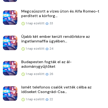
Megcsúszott a vizes úton és Alfa Romeo-t
perdített a körforg...
1 nap ezelőtt
33
Újabb két ember került rendőrkézre az
ingatlanmaffia ügyében...
1 nap ezelőtt
24
Budapesten fogták el az ál-
adománygyűjtőket
1 nap ezelőtt
26
Ismét telefonos csalók vették célba az
időseket Csongrád-Csa...
1 nap ezelőtt
22