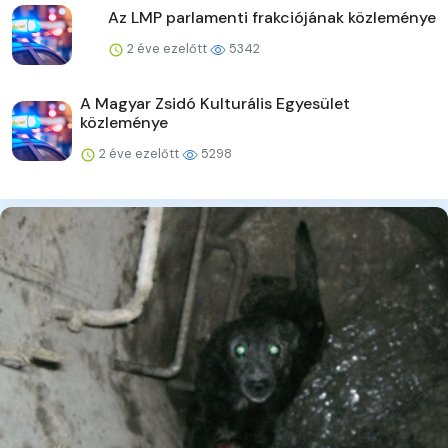
Az LMP parlamenti frakciójának közleménye
2 éve ezelőtt
5342
A Magyar Zsidó Kulturális Egyesület
közleménye
2 éve ezelőtt
5298