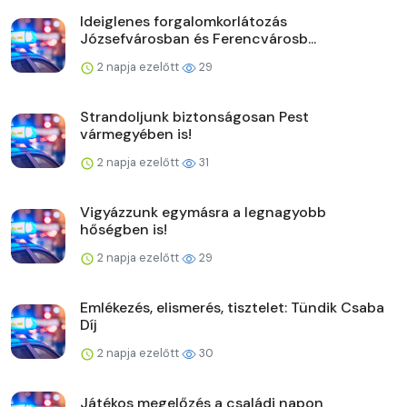
Ideiglenes forgalomkorlátozás
Józsefvárosban és Ferencvárosb...
2 napja ezelőtt
29
Strandoljunk biztonságosan Pest
vármegyében is!
2 napja ezelőtt
31
Vigyázzunk egymásra a legnagyobb
hőségben is!
2 napja ezelőtt
29
Emlékezés, elismerés, tisztelet: Tündik Csaba
Díj
2 napja ezelőtt
30
Játékos megelőzés a családi napon