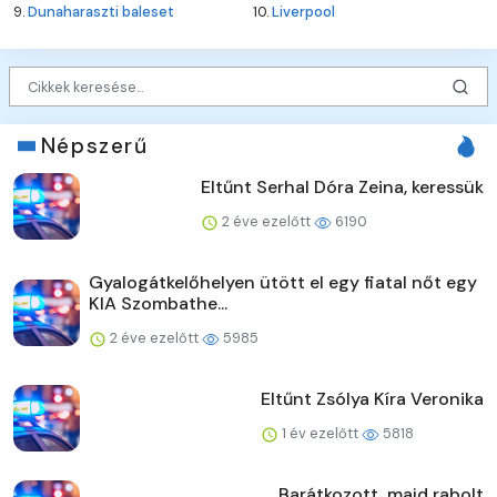
9.
Dunaharaszti baleset
10.
Liverpool
Népszerű
Eltűnt Serhal Dóra Zeina, keressük
2 éve ezelőtt
6190
Gyalogátkelőhelyen ütött el egy fiatal nőt egy
KIA Szombathe...
2 éve ezelőtt
5985
Eltűnt Zsólya Kíra Veronika
1 év ezelőtt
5818
Barátkozott, majd rabolt