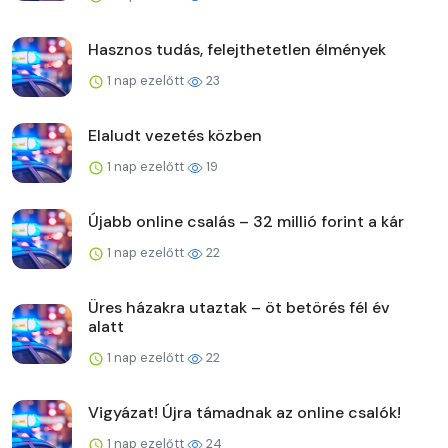
Hasznos tudás, felejthetetlen élmények
1 nap ezelőtt
23
Elaludt vezetés közben
1 nap ezelőtt
19
Újabb online csalás – 32 millió forint a kár
1 nap ezelőtt
22
Üres házakra utaztak – öt betörés fél év
alatt
1 nap ezelőtt
22
Vigyázat! Újra támadnak az online csalók!
1 nap ezelőtt
24