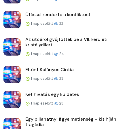
Ütéssel rendezte a konfliktust
1 nap ezelőtt
22
Az utcáról gyűjtötték be a VII. kerületi
kristálydílert
1 nap ezelőtt
24
Eltűnt Kalányos Cintia
1 nap ezelőtt
23
Két hivatás egy küldetés
1 nap ezelőtt
23
Egy pillanatnyi figyelmetlenség – kis híján
tragédia