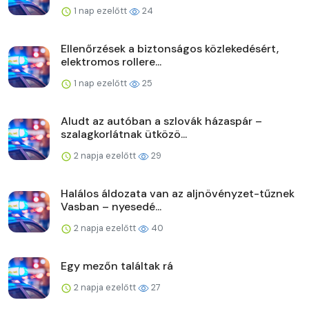
1 nap ezelőtt
24
Ellenőrzések a biztonságos közlekedésért,
elektromos rollere...
1 nap ezelőtt
25
Aludt az autóban a szlovák házaspár –
szalagkorlátnak ütközö...
2 napja ezelőtt
29
Halálos áldozata van az aljnövényzet-tűznek
Vasban – nyesedé...
2 napja ezelőtt
40
Egy mezőn találtak rá
2 napja ezelőtt
27