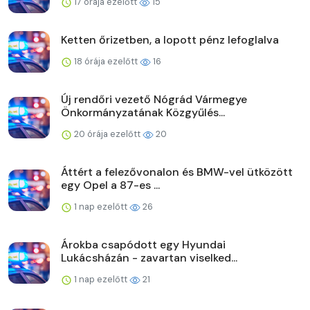
17 órája ezelőtt
15
Ketten őrizetben, a lopott pénz lefoglalva
18 órája ezelőtt
16
Új rendőri vezető Nógrád Vármegye
Önkormányzatának Közgyűlés...
20 órája ezelőtt
20
Áttért a felezővonalon és BMW-vel ütközött
egy Opel a 87-es ...
1 nap ezelőtt
26
Árokba csapódott egy Hyundai
Lukácsházán - zavartan viselked...
1 nap ezelőtt
21