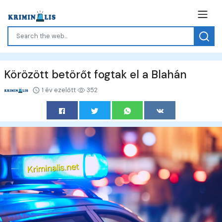
Körözött betörőt fogtak el a Blahán
1 év ezelőtt
352