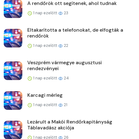
A rendőrök ott segítenek, ahol tudnak
1 nap ezelőtt
23
Eltakarította a telefonokat, de elfogták a
rendőrök
1 nap ezelőtt
22
Veszprém vármegye augusztusi
rendezvényei
1 nap ezelőtt
24
Karcagi mérleg
1 nap ezelőtt
21
Lezárult a Makói Rendőrkapitányság
Táblavadász akciója
1 nap ezelőtt
26