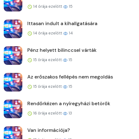
14 órája ezelőtt
15
Ittasan indult a kihallgatására
14 órája ezelőtt
14
Pénz helyett bilinccsel várták
15 órája ezelőtt
15
Az erőszakos fellépés nem megoldás
15 órája ezelőtt
15
Rendőrkézen a nyíregyházi betörők
16 órája ezelőtt
13
Van információja?