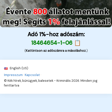
Adó 1%-hoz adószám:
18464654-1-06 📋
(
Kattintson az adószámra a másoláshoz.
)
English (US)
Impresszum
·
Kapcsolat
·
© Kék hírek, bűnügyek, balesetek - Kriminális 2026. Minden jog
fenttartva