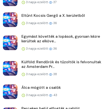
3 napja ezelőtt
37
Eltűnt Kocsis Gergő a X. kerületből
3 napja ezelőtt
36
Egymást követték a lopások, gyorsan kézre
kerültek az elköve...
3 napja ezelőtt
36
Külföld: Rendőrök és tűzoltók is felvonultak
az Amsterdam Pr...
3 napja ezelőtt
38
Álca mögött a csalók
3 napja ezelőtt
43
Perceken belül elfogták a rablót