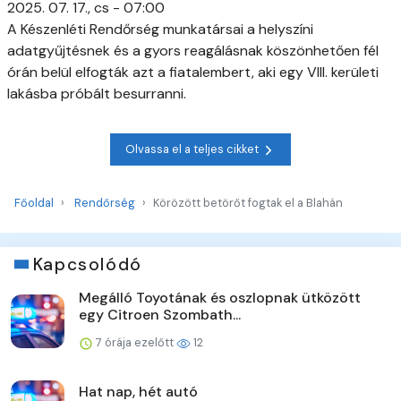
2025. 07. 17., cs - 07:00
A Készenléti Rendőrség munkatársai a helyszíni
adatgyűjtésnek és a gyors reagálásnak köszönhetően fél
órán belül elfogták azt a fiatalembert, aki egy VIII. kerületi
lakásba próbált besurranni.
Olvassa el a teljes cikket
Főoldal
Rendőrség
Körözött betörőt fogtak el a Blahán
Kapcsolódó
Megálló Toyotának és oszlopnak ütközött
egy Citroen Szombath...
7 órája ezelőtt
12
Hat nap, hét autó