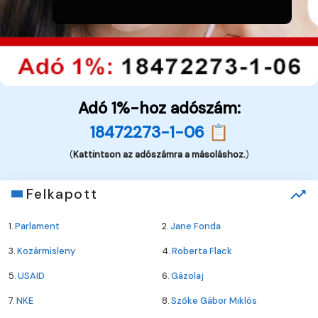
Adó 1%-hoz adószám:
18472273-1-06 📋
(
Kattintson az adószámra a másoláshoz.
)
Felkapott
1.
Parlament
2.
Jane Fonda
3.
Kozármisleny
4.
Roberta Flack
5.
USAID
6.
Gázolaj
7.
NKE
8.
Szőke Gábor Miklós