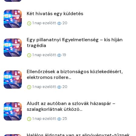
Két hivatás egy küldetés
1 nap ezelőtt
20
Egy pillanatnyi figyelmetlenség – kis híján
tragédia
1 nap ezelőtt
19
Ellenőrzések a biztonságos közlekedésért,
elektromos rollere...
1 nap ezelőtt
20
Aludt az autóban a szlovák házaspár –
szalagkorlátnak ütközö...
1 nap ezelőtt
25
Halálos áldozata van az aljnövényzet-tűznek