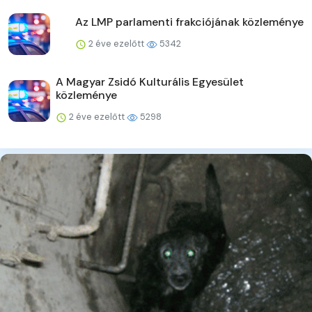
Az LMP parlamenti frakciójának közleménye
2 éve ezelőtt
5342
A Magyar Zsidó Kulturális Egyesület
közleménye
2 éve ezelőtt
5298