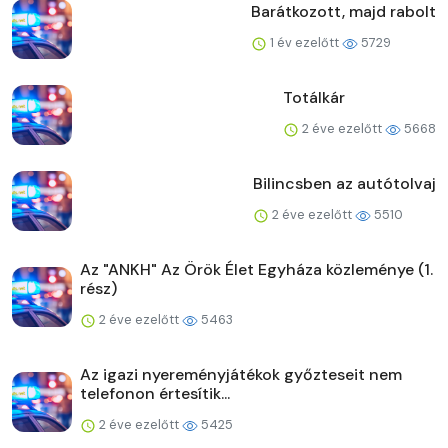
Barátkozott, majd rabolt
1 év ezelőtt
5729
Totálkár
2 éve ezelőtt
5668
Bilincsben az autótolvaj
2 éve ezelőtt
5510
Az "ANKH" Az Örök Élet Egyháza közleménye (1.
rész)
2 éve ezelőtt
5463
Az igazi nyereményjátékok győzteseit nem
telefonon értesítik...
2 éve ezelőtt
5425