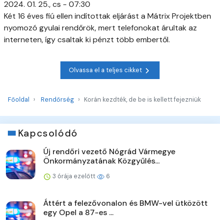
2024. 01. 25., cs - 07:30
Két 16 éves fiú ellen indítottak eljárást a Mátrix Projektben
nyomozó gyulai rendőrök, mert telefonokat árultak az
interneten, így csaltak ki pénzt több embertől.
Olvassa el a teljes cikket
Főoldal
Rendőrség
Korán kezdték, de be is kellett fejezniük
Kapcsolódó
Új rendőri vezető Nógrád Vármegye
Önkormányzatának Közgyűlés...
3 órája ezelőtt
6
Áttért a felezővonalon és BMW-vel ütközött
egy Opel a 87-es ...