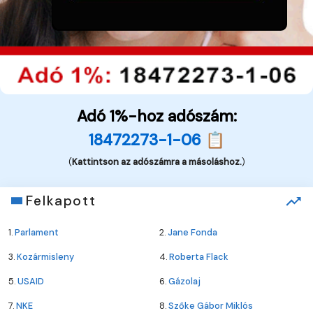
Adó 1%-hoz adószám:
18472273-1-06 📋
(
Kattintson az adószámra a másoláshoz.
)
Felkapott
1.
Parlament
2.
Jane Fonda
3.
Kozármisleny
4.
Roberta Flack
5.
USAID
6.
Gázolaj
7.
NKE
8.
Szőke Gábor Miklós