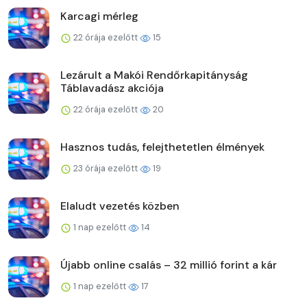
Karcagi mérleg
22 órája ezelőtt
15
Lezárult a Makói Rendőrkapitányság
Táblavadász akciója
22 órája ezelőtt
20
Hasznos tudás, felejthetetlen élmények
23 órája ezelőtt
19
Elaludt vezetés közben
1 nap ezelőtt
14
Újabb online csalás – 32 millió forint a kár
1 nap ezelőtt
17