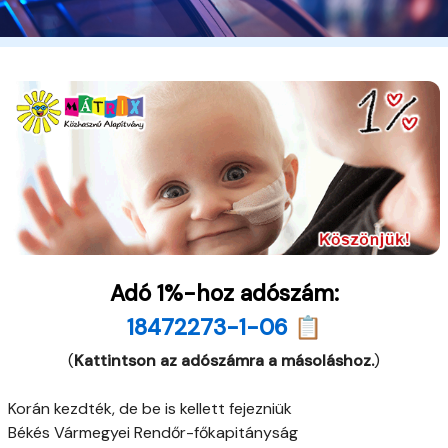
Adó 1%-hoz adószám:
18472273-1-06 📋
(
Kattintson az adószámra a másoláshoz.
)
Korán kezdték, de be is kellett fejezniük
Békés Vármegyei Rendőr-főkapitányság