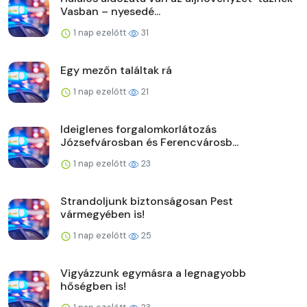
Vasban – nyesedé...
1 nap ezelőtt
31
Egy mezőn találtak rá
1 nap ezelőtt
21
Ideiglenes forgalomkorlátozás
Józsefvárosban és Ferencvárosb...
1 nap ezelőtt
23
Strandoljunk biztonságosan Pest
vármegyében is!
1 nap ezelőtt
25
Vigyázzunk egymásra a legnagyobb
hőségben is!