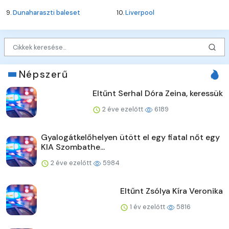
9.
Dunaharaszti baleset
10.
Liverpool
Népszerű
Eltűnt Serhal Dóra Zeina, keressük
2 éve ezelőtt
6189
Gyalogátkelőhelyen ütött el egy fiatal nőt egy
KIA Szombathe...
2 éve ezelőtt
5984
Eltűnt Zsólya Kíra Veronika
1 év ezelőtt
5816