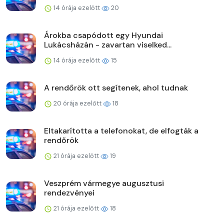
14 órája ezelőtt
20
Árokba csapódott egy Hyundai
Lukácsházán - zavartan viselked...
14 órája ezelőtt
15
A rendőrök ott segítenek, ahol tudnak
20 órája ezelőtt
18
Eltakarította a telefonokat, de elfogták a
rendőrök
21 órája ezelőtt
19
Veszprém vármegye augusztusi
rendezvényei
21 órája ezelőtt
18