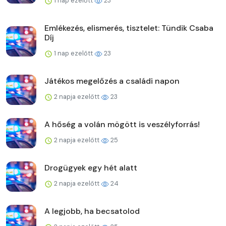
1 nap ezelőtt
23
Emlékezés, elismerés, tisztelet: Tündik Csaba
Díj
1 nap ezelőtt
23
Játékos megelőzés a családi napon
2 napja ezelőtt
23
A hőség a volán mögött is veszélyforrás!
2 napja ezelőtt
25
Drogügyek egy hét alatt
2 napja ezelőtt
24
A legjobb, ha becsatolod