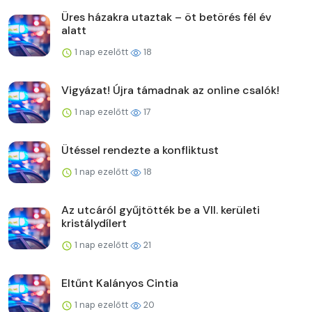
Üres házakra utaztak – öt betörés fél év
alatt
1 nap ezelőtt
18
Vigyázat! Újra támadnak az online csalók!
1 nap ezelőtt
17
Ütéssel rendezte a konfliktust
1 nap ezelőtt
18
Az utcáról gyűjtötték be a VII. kerületi
kristálydílert
1 nap ezelőtt
21
Eltűnt Kalányos Cintia
1 nap ezelőtt
20