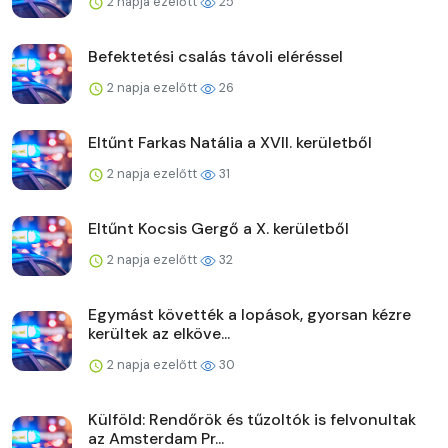
2 napja ezelőtt
25
Befektetési csalás távoli eléréssel
2 napja ezelőtt
26
Eltűnt Farkas Natália a XVII. kerületből
2 napja ezelőtt
31
Eltűnt Kocsis Gergő a X. kerületből
2 napja ezelőtt
32
Egymást követték a lopások, gyorsan kézre
kerültek az elköve...
2 napja ezelőtt
30
Külföld: Rendőrök és tűzoltók is felvonultak
az Amsterdam Pr...