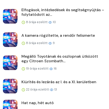
Elfogások, intézkedések és segítségnyújtás –
folytatódott az...
8 órája ezelőtt
10
A kamera rögzítette, a rendőr felismerte
8 órája ezelőtt
9
Megálló Toyotának és oszlopnak ütközött
egy Citroen Szombath...
19 órája ezelőtt
16
Kiürítés és lezárás az I. és a XI. kerületben
22 órája ezelőtt
13
Hat nap, hét autó