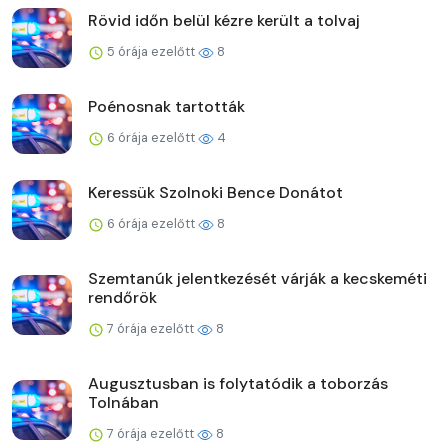
Rövid időn belül kézre került a tolvaj
5 órája ezelőtt
8
Poénosnak tartották
6 órája ezelőtt
4
Keressük Szolnoki Bence Donátot
6 órája ezelőtt
8
Szemtanúk jelentkezését várják a kecskeméti
rendőrök
7 órája ezelőtt
8
Augusztusban is folytatódik a toborzás
Tolnában
7 órája ezelőtt
8