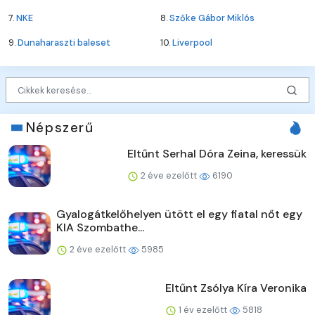
7.
NKE
8.
Szőke Gábor Miklós
9.
Dunaharaszti baleset
10.
Liverpool
Népszerű
Eltűnt Serhal Dóra Zeina, keressük
2 éve ezelőtt
6190
Gyalogátkelőhelyen ütött el egy fiatal nőt egy
KIA Szombathe...
2 éve ezelőtt
5985
Eltűnt Zsólya Kíra Veronika
1 év ezelőtt
5818