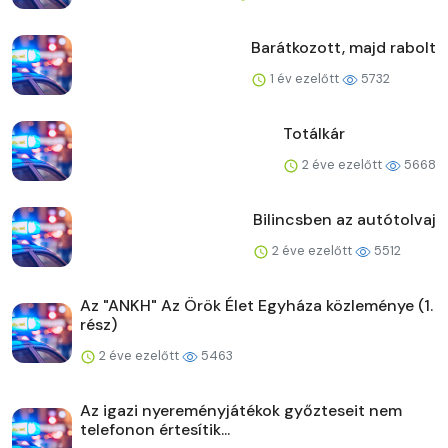
Barátkozott, majd rabolt
1 év ezelőtt
5732
Totálkár
2 éve ezelőtt
5668
Bilincsben az autótolvaj
2 éve ezelőtt
5512
Az "ANKH" Az Örök Élet Egyháza közleménye (1.
rész)
2 éve ezelőtt
5463
Az igazi nyereményjátékok győzteseit nem
telefonon értesítik...