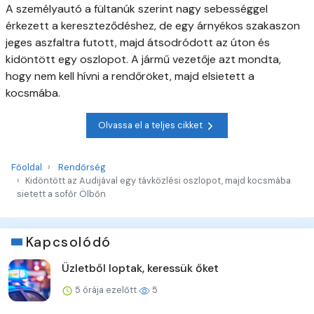
A személyautó a fültanúk szerint nagy sebességgel
érkezett a kereszteződéshez, de egy árnyékos szakaszon
jeges aszfaltra futott, majd átsodródott az úton és
kidöntött egy oszlopot. A jármű vezetője azt mondta,
hogy nem kell hívni a rendőröket, majd elsietett a
kocsmába.
Olvassa el a teljes cikket
Főoldal
Rendőrség
Kidöntött az Audijával egy távközlési oszlopot, majd kocsmába
sietett a sofőr Ölbőn
Kapcsolódó
Üzletből loptak, keressük őket
5 órája ezelőtt
5