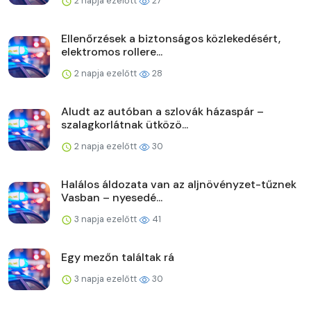
2 napja ezelőtt
27
Ellenőrzések a biztonságos közlekedésért,
elektromos rollere...
2 napja ezelőtt
28
Aludt az autóban a szlovák házaspár –
szalagkorlátnak ütközö...
2 napja ezelőtt
30
Halálos áldozata van az aljnövényzet-tűznek
Vasban – nyesedé...
3 napja ezelőtt
41
Egy mezőn találtak rá
3 napja ezelőtt
30