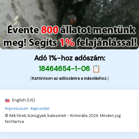
Adó 1%-hoz adószám:
18464654-1-06 📋
(
Kattintson az adószámra a másoláshoz.
)
English (US)
Impresszum
·
Kapcsolat
·
© Kék hírek, bűnügyek, balesetek - Kriminális 2026. Minden jog
fenttartva