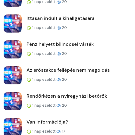
1 nap ezelőtt
20
Ittasan indult a kihallgatására
1 nap ezelőtt
20
Pénz helyett bilinccsel várták
1 nap ezelőtt
20
Az erőszakos fellépés nem megoldás
1 nap ezelőtt
20
Rendőrkézen a nyíregyházi betörők
1 nap ezelőtt
20
Van információja?
1 nap ezelőtt
17