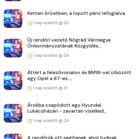
Ketten őrizetben, a lopott pénz lefoglalva
1 nap ezelőtt
20
Új rendőri vezető Nógrád Vármegye
Önkormányzatának Közgyűlés...
1 nap ezelőtt
24
Áttért a felezővonalon és BMW-vel ütközött
egy Opel a 87-es ...
1 nap ezelőtt
31
Árokba csapódott egy Hyundai
Lukácsházán - zavartan viselked...
1 nap ezelőtt
24
A rendőrök ott segítenek, ahol tudnak