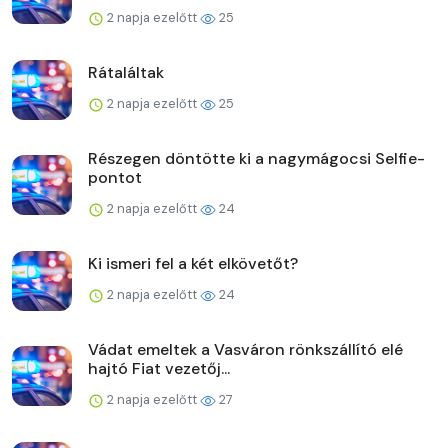
2 napja ezelőtt
25
Rátaláltak
2 napja ezelőtt
25
Részegen döntötte ki a nagymágocsi Selfie-
pontot
2 napja ezelőtt
24
Ki ismeri fel a két elkövetőt?
2 napja ezelőtt
24
Vádat emeltek a Vasváron rönkszállító elé
hajtó Fiat vezetőj...
2 napja ezelőtt
27