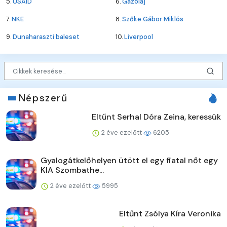
5.
USAID
6.
Gázolaj
7.
NKE
8.
Szőke Gábor Miklós
9.
Dunaharaszti baleset
10.
Liverpool
Népszerű
Eltűnt Serhal Dóra Zeina, keressük
2 éve ezelőtt
6205
Gyalogátkelőhelyen ütött el egy fiatal nőt egy
KIA Szombathe...
2 éve ezelőtt
5995
Eltűnt Zsólya Kíra Veronika