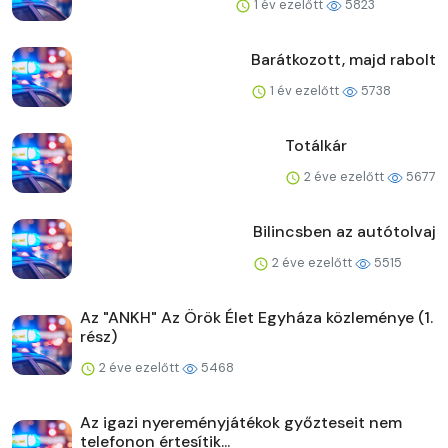
1 év ezelőtt
5823
Barátkozott, majd rabolt
1 év ezelőtt
5738
Totálkár
2 éve ezelőtt
5677
Bilincsben az autótolvaj
2 éve ezelőtt
5515
Az "ANKH" Az Örök Élet Egyháza közleménye (1.
rész)
2 éve ezelőtt
5468
Az igazi nyereményjátékok győzteseit nem
telefonon értesítik...