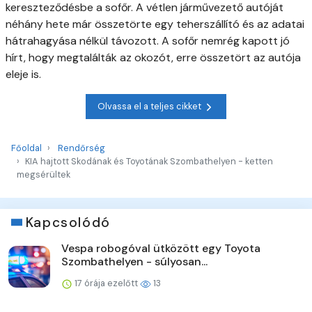
kereszteződésbe a sofőr. A vétlen járművezető autóját
néhány hete már összetörte egy teherszállító és az adatai
hátrahagyása nélkül távozott. A sofőr nemrég kapott jó
hírt, hogy megtalálták az okozót, erre összetört az autója
eleje is.
Olvassa el a teljes cikket
Főoldal
Rendőrség
KIA hajtott Skodának és Toyotának Szombathelyen - ketten
megsérültek
Kapcsolódó
Vespa robogóval ütközött egy Toyota
Szombathelyen - súlyosan...
17 órája ezelőtt
13