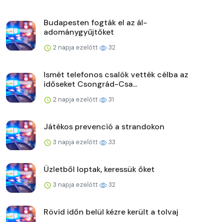
Budapesten fogták el az ál-
adománygyűjtőket
2 napja ezelőtt
32
Ismét telefonos csalók vették célba az
időseket Csongrád-Csa...
2 napja ezelőtt
31
Játékos prevenció a strandokon
3 napja ezelőtt
33
Üzletből loptak, keressük őket
3 napja ezelőtt
32
Rövid időn belül kézre került a tolvaj