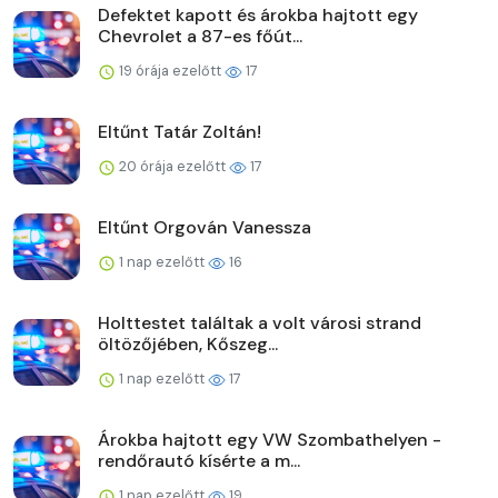
Defektet kapott és árokba hajtott egy
Chevrolet a 87-es főút...
19 órája ezelőtt
17
Eltűnt Tatár Zoltán!
20 órája ezelőtt
17
Eltűnt Orgován Vanessza
1 nap ezelőtt
16
Holttestet találtak a volt városi strand
öltözőjében, Kőszeg...
1 nap ezelőtt
17
Árokba hajtott egy VW Szombathelyen -
rendőrautó kísérte a m...
1 nap ezelőtt
19