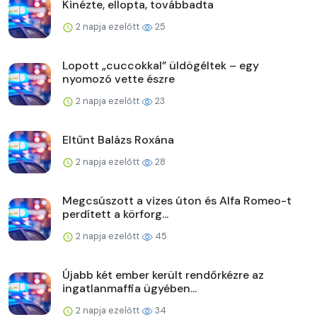
Kinézte, ellopta, továbbadta
2 napja ezelőtt
25
Lopott „cuccokkal” üldögéltek – egy
nyomozó vette észre
2 napja ezelőtt
23
Eltűnt Balázs Roxána
2 napja ezelőtt
28
Megcsúszott a vizes úton és Alfa Romeo-t
perdített a körforg...
2 napja ezelőtt
45
Újabb két ember került rendőrkézre az
ingatlanmaffia ügyében...
2 napja ezelőtt
34