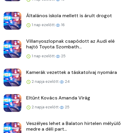
Általános iskola mellett is árult drogot
1 nap ezelőtt
16
Villanyoszlopnak csapódott az Audi elé
hajtó Toyota Szombath...
1 nap ezelőtt
25
Kamerák vezettek a táskatolvaj nyomára
2 napja ezelőtt
24
Eltűnt Kovács Amanda Virág
2 napja ezelőtt
25
Veszélyes lehet a Balaton hirtelen mélyülő
medre a déli part...