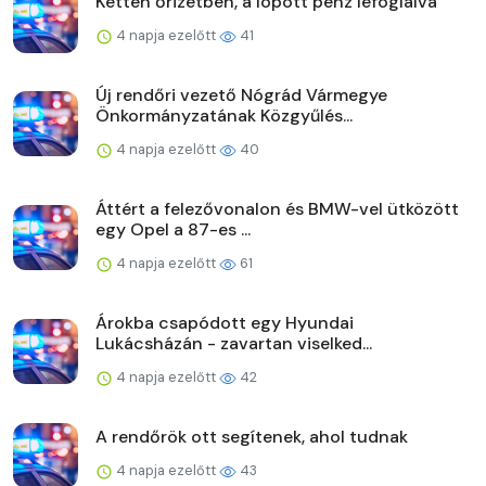
Ketten őrizetben, a lopott pénz lefoglalva
4 napja ezelőtt
41
Új rendőri vezető Nógrád Vármegye
Önkormányzatának Közgyűlés...
4 napja ezelőtt
40
Áttért a felezővonalon és BMW-vel ütközött
egy Opel a 87-es ...
4 napja ezelőtt
61
Árokba csapódott egy Hyundai
Lukácsházán - zavartan viselked...
4 napja ezelőtt
42
A rendőrök ott segítenek, ahol tudnak
4 napja ezelőtt
43