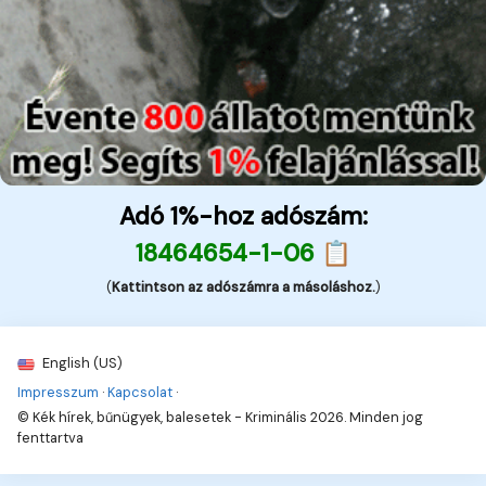
Adó 1%-hoz adószám:
18464654-1-06 📋
(
Kattintson az adószámra a másoláshoz.
)
English (US)
Impresszum
·
Kapcsolat
·
© Kék hírek, bűnügyek, balesetek - Kriminális 2026. Minden jog
fenttartva