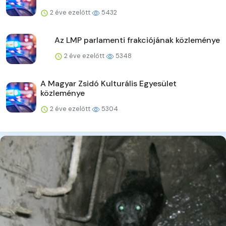
2 éve ezelőtt
5432
Az LMP parlamenti frakciójának közleménye
2 éve ezelőtt
5348
A Magyar Zsidó Kulturális Egyesület
közleménye
2 éve ezelőtt
5304