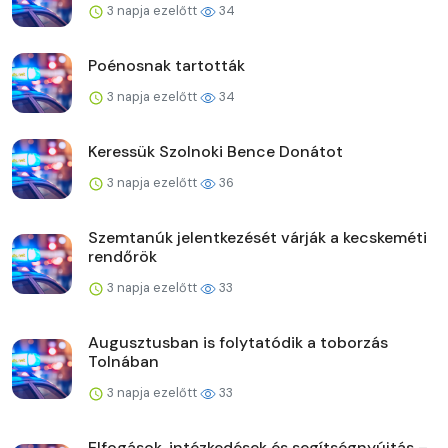
3 napja ezelőtt
34
Poénosnak tartották
3 napja ezelőtt
34
Keressük Szolnoki Bence Donátot
3 napja ezelőtt
36
Szemtanúk jelentkezését várják a kecskeméti
rendőrök
3 napja ezelőtt
33
Augusztusban is folytatódik a toborzás
Tolnában
3 napja ezelőtt
33
Elfogások, intézkedések és segítségnyújtás –