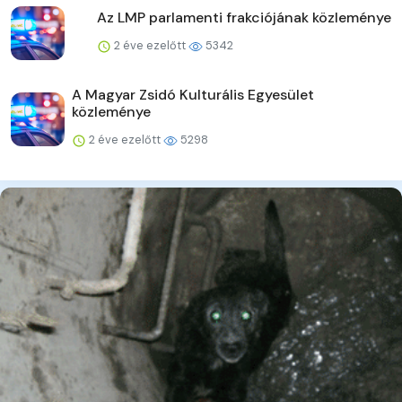
Az LMP parlamenti frakciójának közleménye
2 éve ezelőtt
5342
A Magyar Zsidó Kulturális Egyesület
közleménye
2 éve ezelőtt
5298