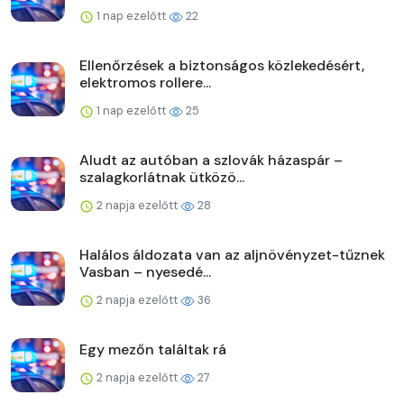
1 nap ezelőtt
22
Ellenőrzések a biztonságos közlekedésért,
elektromos rollere...
1 nap ezelőtt
25
Aludt az autóban a szlovák házaspár –
szalagkorlátnak ütközö...
2 napja ezelőtt
28
Halálos áldozata van az aljnövényzet-tűznek
Vasban – nyesedé...
2 napja ezelőtt
36
Egy mezőn találtak rá
2 napja ezelőtt
27