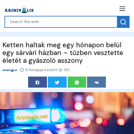
Ketten haltak meg egy hónapon belül
egy sárvári házban – tűzben vesztette
életét a gyászoló asszony
8 hónapja ezelőtt
165