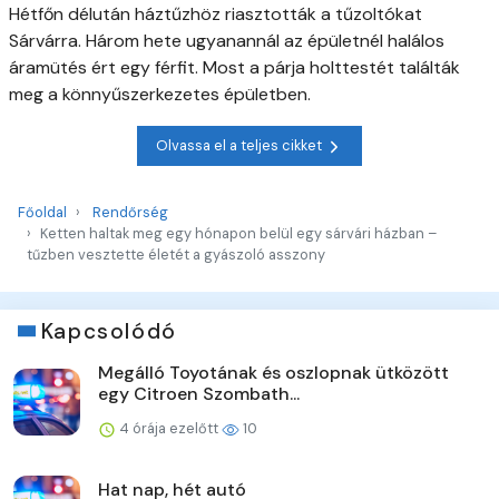
Hétfőn délután háztűzhöz riasztották a tűzoltókat
Sárvárra. Három hete ugyanannál az épületnél halálos
áramütés ért egy férfit. Most a párja holttestét találták
meg a könnyűszerkezetes épületben.
Olvassa el a teljes cikket
Főoldal
Rendőrség
Ketten haltak meg egy hónapon belül egy sárvári házban –
tűzben vesztette életét a gyászoló asszony
Kapcsolódó
Megálló Toyotának és oszlopnak ütközött
egy Citroen Szombath...
4 órája ezelőtt
10
Hat nap, hét autó