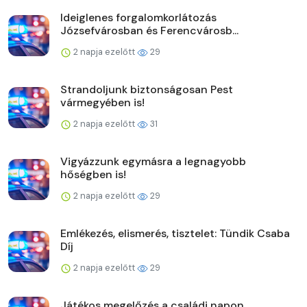
Ideiglenes forgalomkorlátozás
Józsefvárosban és Ferencvárosb...
2 napja ezelőtt
29
Strandoljunk biztonságosan Pest
vármegyében is!
2 napja ezelőtt
31
Vigyázzunk egymásra a legnagyobb
hőségben is!
2 napja ezelőtt
29
Emlékezés, elismerés, tisztelet: Tündik Csaba
Díj
2 napja ezelőtt
29
Játékos megelőzés a családi napon