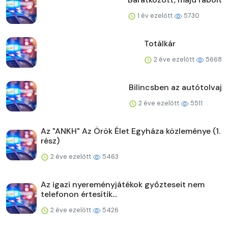
1 év ezelőtt
5730
Totálkár
2 éve ezelőtt
5668
Bilincsben az autótolvaj
2 éve ezelőtt
5511
Az "ANKH" Az Örök Élet Egyháza közleménye (1.
rész)
2 éve ezelőtt
5463
Az igazi nyereményjátékok győzteseit nem
telefonon értesítik...
2 éve ezelőtt
5426