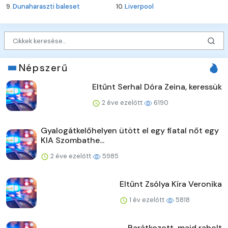
9.
Dunaharaszti baleset
10.
Liverpool
Népszerű
Eltűnt Serhal Dóra Zeina, keressük
2 éve ezelőtt
6190
Gyalogátkelőhelyen ütött el egy fiatal nőt egy
KIA Szombathe...
2 éve ezelőtt
5985
Eltűnt Zsólya Kíra Veronika
1 év ezelőtt
5818
Barátkozott, majd rabolt