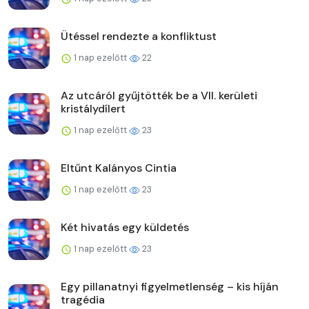
Ütéssel rendezte a konfliktust
1 nap ezelőtt
22
Az utcáról gyűjtötték be a VII. kerületi
kristálydílert
1 nap ezelőtt
23
Eltűnt Kalányos Cintia
1 nap ezelőtt
23
Két hivatás egy küldetés
1 nap ezelőtt
23
Egy pillanatnyi figyelmetlenség – kis híján
tragédia