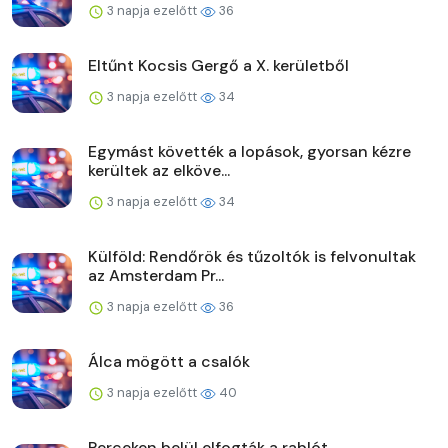
3 napja ezelőtt
36
Eltűnt Kocsis Gergő a X. kerületből
3 napja ezelőtt
34
Egymást követték a lopások, gyorsan kézre
kerültek az elköve...
3 napja ezelőtt
34
Külföld: Rendőrök és tűzoltók is felvonultak
az Amsterdam Pr...
3 napja ezelőtt
36
Álca mögött a csalók
3 napja ezelőtt
40
Perceken belül elfogták a rablót