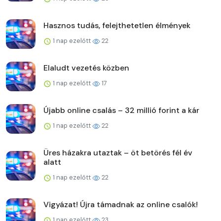
Hasznos tudás, felejthetetlen élmények
1 nap ezelőtt
22
Elaludt vezetés közben
1 nap ezelőtt
17
Újabb online csalás – 32 millió forint a kár
1 nap ezelőtt
22
Üres házakra utaztak – öt betörés fél év
alatt
1 nap ezelőtt
22
Vigyázat! Újra támadnak az online csalók!
1 nap ezelőtt
23