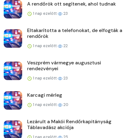
A rendőrök ott segítenek, ahol tudnak
1 nap ezelőtt
23
Eltakarította a telefonokat, de elfogták a
rendőrök
1 nap ezelőtt
22
Veszprém vármegye augusztusi
rendezvényei
1 nap ezelőtt
23
Karcagi mérleg
1 nap ezelőtt
20
Lezárult a Makói Rendőrkapitányság
Táblavadász akciója
1 nap ezelőtt
25