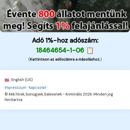
Adó 1%-hoz adószám:
18464654-1-06 📋
(
Kattintson az adószámra a másoláshoz.
)
English (US)
Impresszum
·
Kapcsolat
·
© Kék hírek, bűnügyek, balesetek - Kriminális 2026. Minden jog
fenttartva