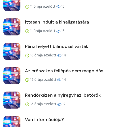
11 órája ezelőtt
13
Ittasan indult a kihallgatására
11 órája ezelőtt
13
Pénz helyett bilinccsel várták
13 órája ezelőtt
14
Az erőszakos fellépés nem megoldás
13 órája ezelőtt
14
Rendőrkézen a nyíregyházi betörők
13 órája ezelőtt
12
Van információja?