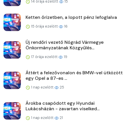
14 órája ezelőtt
15
Ketten őrizetben, a lopott pénz lefoglalva
15 órája ezelőtt
16
Új rendőri vezető Nógrád Vármegye
Önkormányzatának Közgyűlés...
17 órája ezelőtt
19
Áttért a felezővonalon és BMW-vel ütközött
egy Opel a 87-es ...
1 nap ezelőtt
25
Árokba csapódott egy Hyundai
Lukácsházán - zavartan viselked...
1 nap ezelőtt
21