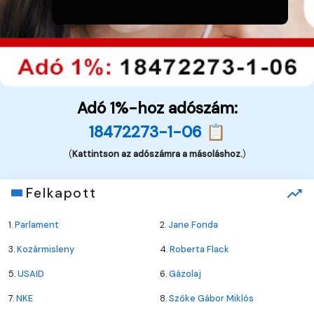
Adó 1%-hoz adószám:
18472273-1-06 📋
(
Kattintson az adószámra a másoláshoz.
)
Felkapott
1.
Parlament
2.
Jane Fonda
3.
Kozármisleny
4.
Roberta Flack
5.
USAID
6.
Gázolaj
7.
NKE
8.
Szőke Gábor Miklós