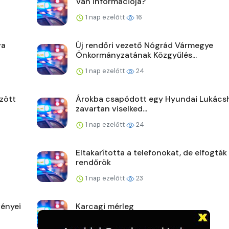
Van információja?
1 nap ezelőtt
16
va
Új rendőri vezető Nógrád Vármegye
Önkormányzatának Közgyűlés...
1 nap ezelőtt
24
zött
Árokba csapódott egy Hyundai Lukács
zavartan viselked...
1 nap ezelőtt
24
Eltakarította a telefonokat, de elfogták
rendőrök
1 nap ezelőtt
23
ényei
Karcagi mérleg
2 napja ezelőtt
22