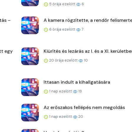
5 órája ezelőtt
6
tás –
A kamera rögzítette, a rendőr felismert
6 órája ezelőtt
7
tt egy
Kiürítés és lezárás az I. és a XI. kerületb
20 órája ezelőtt
10
Ittasan indult a kihallgatására
1 nap ezelőtt
19
Az erőszakos fellépés nem megoldás
1 nap ezelőtt
20