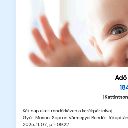
Adó
18
(
Kattintson
Két nap alatt rendőrkézen a kerékpártolvaj
Győr-Moson-Sopron Vármegyei Rendőr-főkapitá
2025. 11. 07., p - 09:22