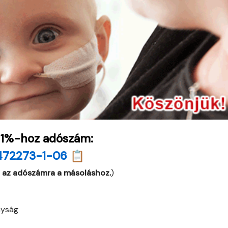
 1%-hoz adószám:
472273-1-06 📋
 az adószámra a másoláshoz.
)
nyság