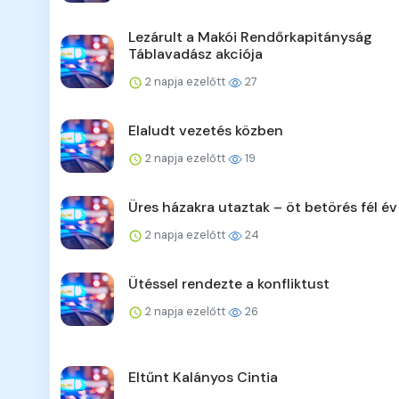
Lezárult a Makói Rendőrkapitányság
Táblavadász akciója
2 napja ezelőtt
27
Elaludt vezetés közben
2 napja ezelőtt
19
Üres házakra utaztak – öt betörés fél év
2 napja ezelőtt
24
Ütéssel rendezte a konfliktust
2 napja ezelőtt
26
Eltűnt Kalányos Cintia