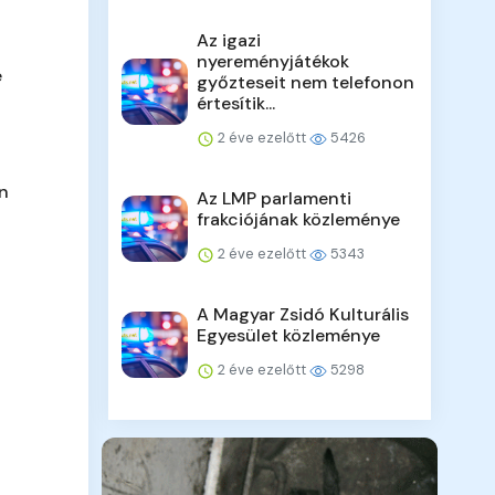
Az igazi
nyereményjátékok
e
győzteseit nem telefonon
értesítik...
2 éve ezelőtt
5426
en
Az LMP parlamenti
frakciójának közleménye
2 éve ezelőtt
5343
A Magyar Zsidó Kulturális
Egyesület közleménye
2 éve ezelőtt
5298