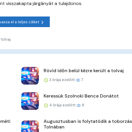
t visszakapta járgányát a tulajdonos.
vassa el a teljes cikket
tolvaj
Rövid időn belül kézre került a tolvaj
3 órája ezelőtt
7
Keressük Szolnoki Bence Donátot
4 órája ezelőtt
8
eméti
Augusztusban is folytatódik a toborzás
Tolnában