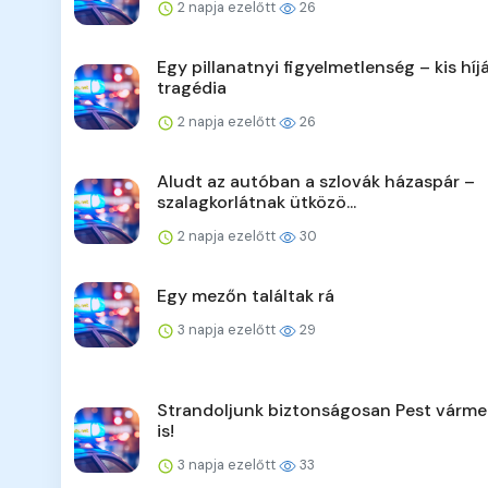
2 napja ezelőtt
26
Egy pillanatnyi figyelmetlenség – kis híj
tragédia
2 napja ezelőtt
26
Aludt az autóban a szlovák házaspár –
szalagkorlátnak ütközö...
2 napja ezelőtt
30
Egy mezőn találtak rá
3 napja ezelőtt
29
Strandoljunk biztonságosan Pest várm
is!
3 napja ezelőtt
33