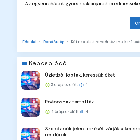
Az egyenruhások gyors reakciójának eredményekén
Ol
Főoldal
Rendőrség
Két nap alatt rendőrkézen a kerékpár
Kapcsolódó
Üzletből loptak, keressük őket
3 órája ezelőtt
4
Poénosnak tartották
4 órája ezelőtt
4
Szemtanúk jelentkezését várják a kecsk
rendőrök