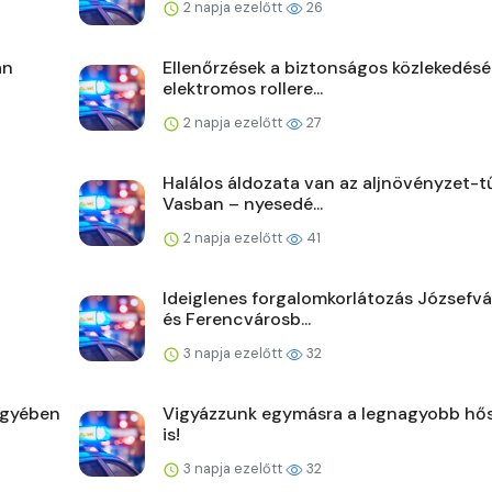
2 napja ezelőtt
26
án
Ellenőrzések a biztonságos közlekedésé
elektromos rollere...
2 napja ezelőtt
27
Halálos áldozata van az aljnövényzet-t
Vasban – nyesedé...
2 napja ezelőtt
41
Ideiglenes forgalomkorlátozás Józsefv
és Ferencvárosb...
3 napja ezelőtt
32
egyében
Vigyázzunk egymásra a legnagyobb hő
is!
3 napja ezelőtt
32