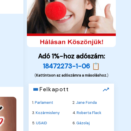
Adó 1%-hoz adószám:
18472273-1-06 📋
(
Kattintson az adószámra a másoláshoz.
)
Felkapott
1.
Parlament
2.
Jane Fonda
3.
Kozármisleny
4.
Roberta Flack
5.
USAID
6.
Gázolaj