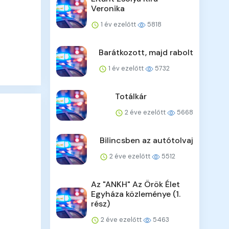
Veronika
1 év ezelőtt
5818
Barátkozott, majd rabolt
1 év ezelőtt
5732
Totálkár
2 éve ezelőtt
5668
Bilincsben az autótolvaj
2 éve ezelőtt
5512
Az "ANKH" Az Örök Élet
Egyháza közleménye (1.
rész)
2 éve ezelőtt
5463