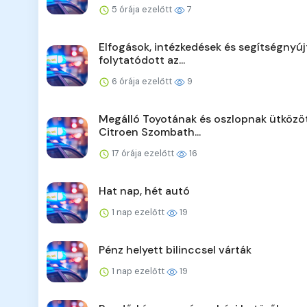
5 órája ezelőtt
7
Elfogások, intézkedések és segítségnyúj
folytatódott az...
6 órája ezelőtt
9
Megálló Toyotának és oszlopnak ütközö
Citroen Szombath...
17 órája ezelőtt
16
Hat nap, hét autó
1 nap ezelőtt
19
Pénz helyett bilinccsel várták
1 nap ezelőtt
19