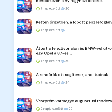
Rendőrkézen a nyíregyházi betörők
1 nap ezelőtt
20
Ketten őrizetben, a lopott pénz lefoglal
1 nap ezelőtt
19
Áttért a felezővonalon és BMW-vel ütkö
egy Opel a 87-es ...
1 nap ezelőtt
30
A rendőrök ott segítenek, ahol tudnak
1 nap ezelőtt
24
Veszprém vármegye augusztusi rendezv
2 napja ezelőtt
25