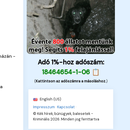
házán -
Adó 1%-hoz adószám:
18464654-1-06 📋
(
Kattintson az adószámra a másoláshoz.
)
 a
English (US)
Impresszum
·
Kapcsolat
·
© Kék hírek, bűnügyek, balesetek -
Kriminális 2026. Minden jog fenttartva