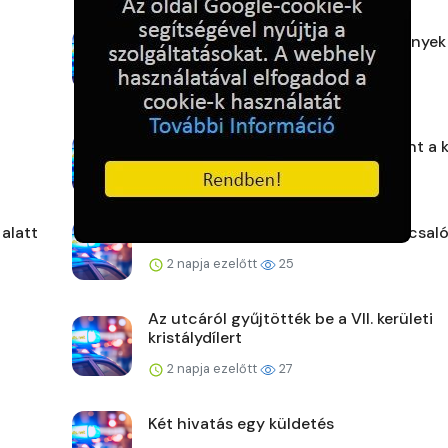
Hasznos tudás, felejthetetlen élmények
2 napja ezelőtt
23
Újabb online csalás – 32 millió forint a 
2 napja ezelőtt
23
 alatt
Vigyázat! Újra támadnak az online csaló
2 napja ezelőtt
25
Az utcáról gyűjtötték be a VII. kerületi
kristálydílert
2 napja ezelőtt
27
Két hivatás egy küldetés