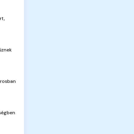
rt,
űznek
árosban
ségben