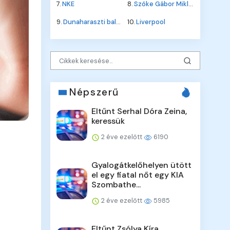
7.
NKE
8.
Szőke Gábor Miklós
9.
Dunaharaszti baleset
10.
Liverpool
Népszerű
Eltűnt Serhal Dóra Zeina,
keressük
2 éve ezelőtt
6190
Gyalogátkelőhelyen ütött
el egy fiatal nőt egy KIA
Szombathe...
2 éve ezelőtt
5985
Eltűnt Zsólya Kíra