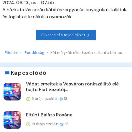
2024. 06. 13., cs - 07:55
A házkutatás során kábítószergyanús anyagokat találtak
és foglaltak le náluk a nyomozók.
Olvassa el a teljes cikket
Főoldal
Rendőrség
Két mélykúti díler kezén kattant a bilincs
Kapcsolódó
Vádat emeltek a Vasváron rönkszállító elé
hajtó Fiat vezetőj...
6 órája ezelőtt
13
Eltűnt Balázs Roxána
19 órája ezelőtt
15