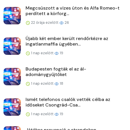
Megcsúszott a vizes úton és Alfa Romeo-t
perdített a körforg...
22 órája ezelőtt
26
Újabb két ember került rendőrkézre az
ingatlanmaffia ügyében...
1 nap ezelőtt
19
Budapesten fogták el az ál-
adománygyűjtőket
1 nap ezelőtt
18
Ismét telefonos csalók vették célba az
időseket Csongrád-Csa...
1 nap ezelőtt
19
Játékos prevenció a strandokon