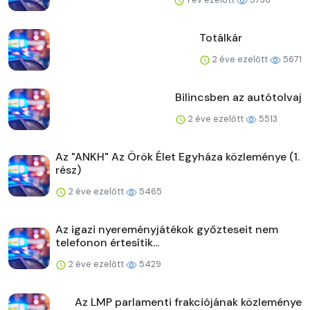
Totálkár
2 éve ezelőtt
5671
Bilincsben az autótolvaj
2 éve ezelőtt
5513
Az "ANKH" Az Örök Élet Egyháza közleménye (1.
rész)
2 éve ezelőtt
5465
Az igazi nyereményjátékok győzteseit nem
telefonon értesítik...
2 éve ezelőtt
5429
Az LMP parlamenti frakciójának közleménye