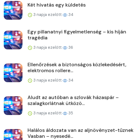
Két hivatás egy küldetés
3 napja ezelőtt
34
Egy pillanatnyi figyelmetlenség – kis híján
tragédia
3 napja ezelőtt
36
Ellenőrzések a biztonságos közlekedésért,
elektromos rollere...
3 napja ezelőtt
34
Aludt az autóban a szlovák házaspár –
szalagkorlátnak ütközö...
3 napja ezelőtt
35
Halálos áldozata van az aljnövényzet-tűznek
Vasban – nyesedé...