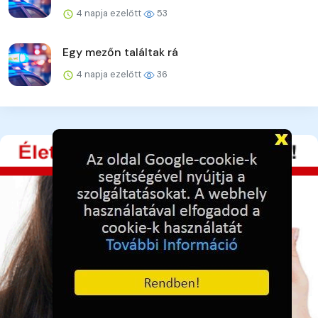
4 napja ezelőtt
53
Egy mezőn találtak rá
4 napja ezelőtt
36