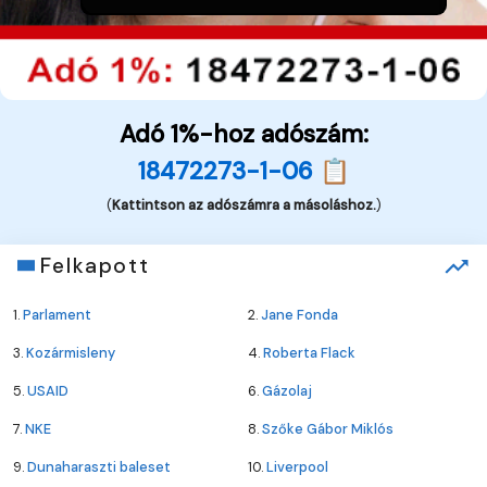
Adó 1%-hoz adószám:
18472273-1-06 📋
(
Kattintson az adószámra a másoláshoz.
)
Felkapott
1.
Parlament
2.
Jane Fonda
3.
Kozármisleny
4.
Roberta Flack
5.
USAID
6.
Gázolaj
7.
NKE
8.
Szőke Gábor Miklós
9.
Dunaharaszti baleset
10.
Liverpool