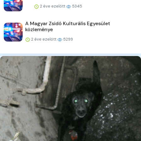
2 éve ezelőtt
5345
A Magyar Zsidó Kulturális Egyesület
közleménye
2 éve ezelőtt
5299