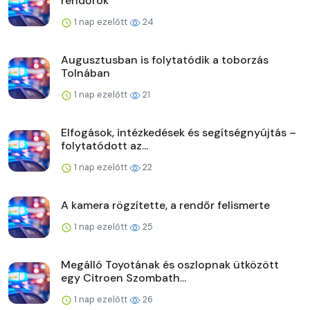
rendőrök
1 nap ezelőtt
24
Augusztusban is folytatódik a toborzás
Tolnában
1 nap ezelőtt
21
Elfogások, intézkedések és segítségnyújtás –
folytatódott az...
1 nap ezelőtt
22
A kamera rögzítette, a rendőr felismerte
1 nap ezelőtt
25
Megálló Toyotának és oszlopnak ütközött
egy Citroen Szombath...
1 nap ezelőtt
26