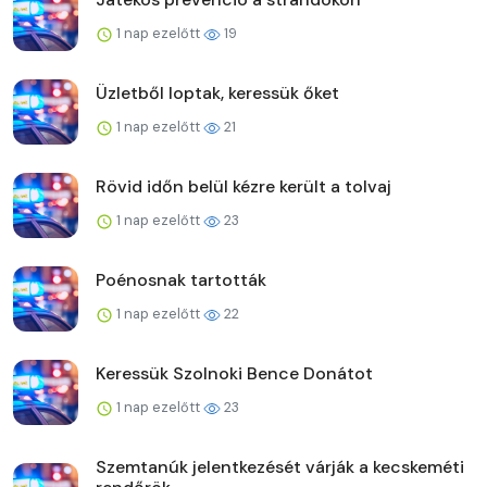
1 nap ezelőtt
19
Üzletből loptak, keressük őket
1 nap ezelőtt
21
Rövid időn belül kézre került a tolvaj
1 nap ezelőtt
23
Poénosnak tartották
1 nap ezelőtt
22
Keressük Szolnoki Bence Donátot
1 nap ezelőtt
23
Szemtanúk jelentkezését várják a kecskeméti