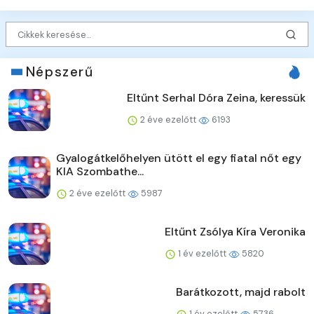
Népszerű
Eltűnt Serhal Dóra Zeina, keressük
2 éve ezelőtt
6193
Gyalogátkelőhelyen ütött el egy fiatal nőt egy
KIA Szombathe...
2 éve ezelőtt
5987
Eltűnt Zsólya Kíra Veronika
1 év ezelőtt
5820
Barátkozott, majd rabolt
1 év ezelőtt
5736