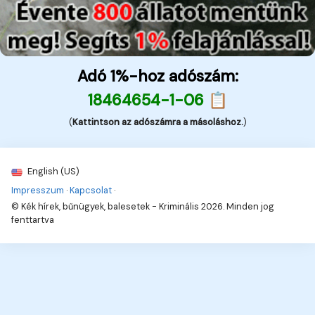
Adó 1%-hoz adószám:
18464654-1-06 📋
(
Kattintson az adószámra a másoláshoz.
)
English (US)
Impresszum
·
Kapcsolat
·
© Kék hírek, bűnügyek, balesetek - Kriminális 2026. Minden jog
fenttartva