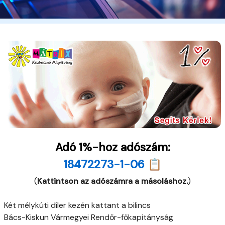
Adó 1%-hoz adószám:
18472273-1-06 📋
(
Kattintson az adószámra a másoláshoz.
)
Két mélykúti díler kezén kattant a bilincs
Bács-Kiskun Vármegyei Rendőr-főkapitányság