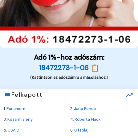
Adó 1%-hoz adószám:
18472273-1-06 📋
(
Kattintson az adószámra a másoláshoz.
)
Felkapott
1.
Parlament
2.
Jane Fonda
3.
Kozármisleny
4.
Roberta Flack
5.
USAID
6.
Gázolaj