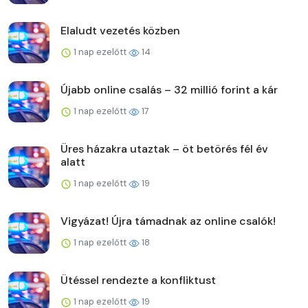
Elaludt vezetés közben
1 nap ezelőtt
14
Újabb online csalás – 32 millió forint a kár
1 nap ezelőtt
17
Üres házakra utaztak – öt betörés fél év
alatt
1 nap ezelőtt
19
Vigyázat! Újra támadnak az online csalók!
1 nap ezelőtt
18
Ütéssel rendezte a konfliktust
1 nap ezelőtt
19