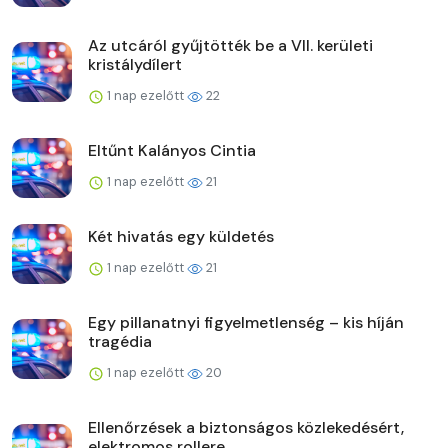
Az utcáról gyűjtötték be a VII. kerületi
kristálydílert
1 nap ezelőtt
22
Eltűnt Kalányos Cintia
1 nap ezelőtt
21
Két hivatás egy küldetés
1 nap ezelőtt
21
Egy pillanatnyi figyelmetlenség – kis híján
tragédia
1 nap ezelőtt
20
Ellenőrzések a biztonságos közlekedésért,
elektromos rollere...