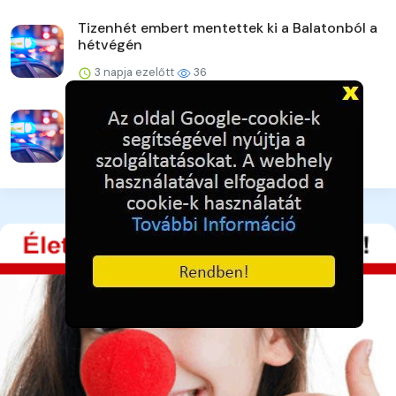
Tizenhét embert mentettek ki a Balatonból a
hétvégén
3 napja ezelőtt
36
Ötezer forintért raboltak
3 napja ezelőtt
37