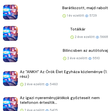
Barátkozott, majd rabolt
1 év ezelőtt
5729
Totálkár
2 éve ezelőtt
5668
Bilincsben az autótolvaj
2 éve ezelőtt
5510
Az "ANKH" Az Örök Élet Egyháza közleménye (1.
rész)
2 éve ezelőtt
5463
Az igazi nyereményjátékok győzteseit nem
telefonon értesítik...
2 éve ezelőtt
5425