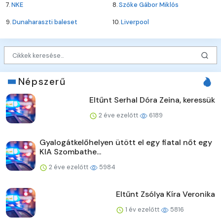
7.
NKE
8.
Szőke Gábor Miklós
9.
Dunaharaszti baleset
10.
Liverpool
Népszerű
Eltűnt Serhal Dóra Zeina, keressük
2 éve ezelőtt
6189
Gyalogátkelőhelyen ütött el egy fiatal nőt egy
KIA Szombathe...
2 éve ezelőtt
5984
Eltűnt Zsólya Kíra Veronika
1 év ezelőtt
5816