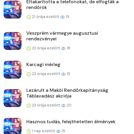
Eltakarította a telefonokat, de elfogták a
rendőrök
21 órája ezelőtt
19
Veszprém vármegye augusztusi
rendezvényei
22 órája ezelőtt
18
Karcagi mérleg
23 órája ezelőtt
15
Lezárult a Makói Rendőrkapitányság
Táblavadász akciója
23 órája ezelőtt
20
Hasznos tudás, felejthetetlen élmények
1 nap ezelőtt
19