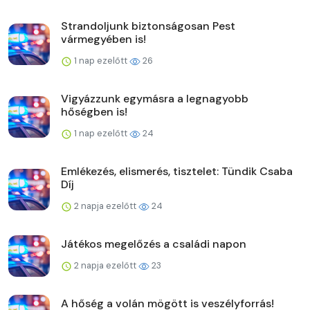
Strandoljunk biztonságosan Pest
vármegyében is!
1 nap ezelőtt
26
Vigyázzunk egymásra a legnagyobb
hőségben is!
1 nap ezelőtt
24
Emlékezés, elismerés, tisztelet: Tündik Csaba
Díj
2 napja ezelőtt
24
Játékos megelőzés a családi napon
2 napja ezelőtt
23
A hőség a volán mögött is veszélyforrás!