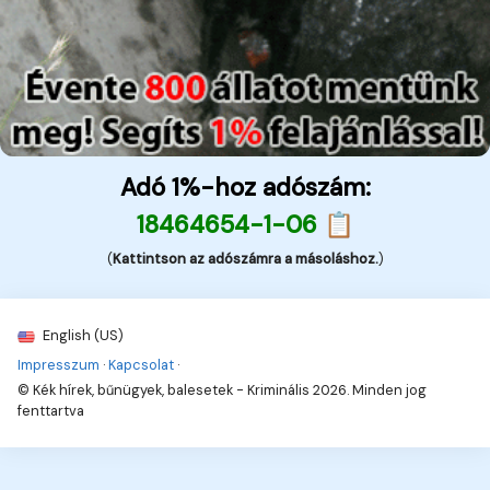
Adó 1%-hoz adószám:
18464654-1-06 📋
(
Kattintson az adószámra a másoláshoz.
)
English (US)
Impresszum
·
Kapcsolat
·
© Kék hírek, bűnügyek, balesetek - Kriminális 2026. Minden jog
fenttartva