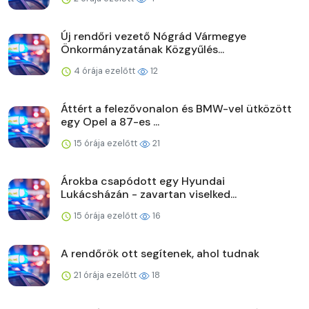
Új rendőri vezető Nógrád Vármegye
Önkormányzatának Közgyűlés...
4 órája ezelőtt
12
Áttért a felezővonalon és BMW-vel ütközött
egy Opel a 87-es ...
15 órája ezelőtt
21
Árokba csapódott egy Hyundai
Lukácsházán - zavartan viselked...
15 órája ezelőtt
16
A rendőrök ott segítenek, ahol tudnak
21 órája ezelőtt
18