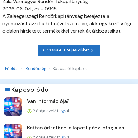
Zala Vármegyei Rendőr-főkapitányság
2026. 06. 04., cs - 09:15
A Zalaegerszegi Rendőrkapitányság befejezte a
nyomozást azzal a két nővel szemben, akik egy közösségi
oldalon hirdetett termékekkel verték át áldozataikat.
Olvassa el a teljes cikket
Főoldal
Rendőrség
Két csalót kaptak el
Kapcsolódó
Van információja?
2 órája ezelőtt
4
Ketten őrizetben, a lopott pénz lefoglalva
2 órája ezelőtt
4