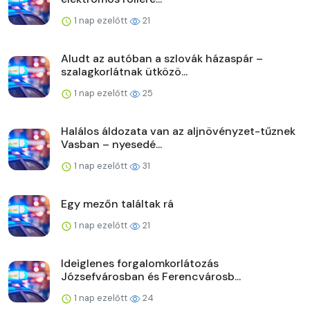
1 nap ezelőtt
21
Aludt az autóban a szlovák házaspár –
szalagkorlátnak ütközö...
1 nap ezelőtt
25
Halálos áldozata van az aljnövényzet-tűznek
Vasban – nyesedé...
1 nap ezelőtt
31
Egy mezőn találtak rá
1 nap ezelőtt
21
Ideiglenes forgalomkorlátozás
Józsefvárosban és Ferencvárosb...
1 nap ezelőtt
24