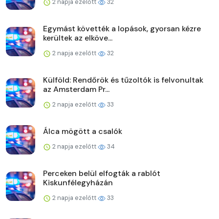
2 napja ezelőtt
32
Egymást követték a lopások, gyorsan kézre
kerültek az elköve...
2 napja ezelőtt
32
Külföld: Rendőrök és tűzoltók is felvonultak
az Amsterdam Pr...
2 napja ezelőtt
33
Álca mögött a csalók
2 napja ezelőtt
34
Perceken belül elfogták a rablót
Kiskunfélegyházán
2 napja ezelőtt
33