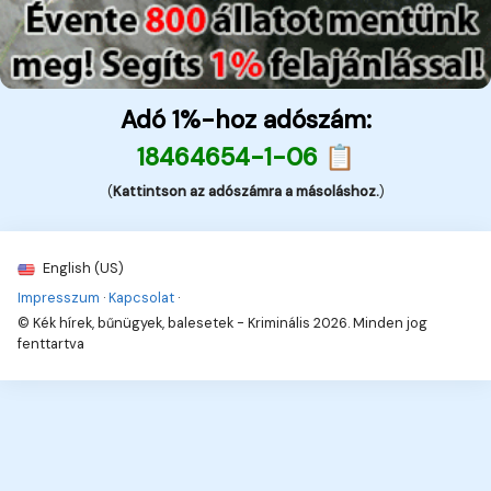
Adó 1%-hoz adószám:
18464654-1-06 📋
(
Kattintson az adószámra a másoláshoz.
)
English (US)
Impresszum
·
Kapcsolat
·
© Kék hírek, bűnügyek, balesetek - Kriminális 2026. Minden jog
fenttartva