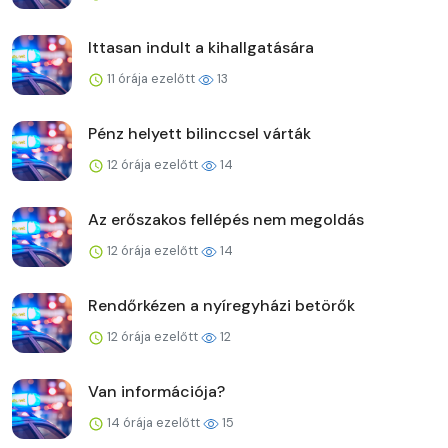
Ittasan indult a kihallgatására
11 órája ezelőtt
13
Pénz helyett bilinccsel várták
12 órája ezelőtt
14
Az erőszakos fellépés nem megoldás
12 órája ezelőtt
14
Rendőrkézen a nyíregyházi betörők
12 órája ezelőtt
12
Van információja?
14 órája ezelőtt
15