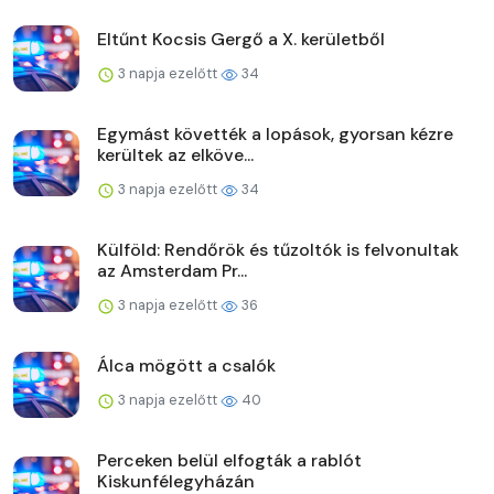
Eltűnt Kocsis Gergő a X. kerületből
3 napja ezelőtt
34
Egymást követték a lopások, gyorsan kézre
kerültek az elköve...
3 napja ezelőtt
34
Külföld: Rendőrök és tűzoltók is felvonultak
az Amsterdam Pr...
3 napja ezelőtt
36
Álca mögött a csalók
3 napja ezelőtt
40
Perceken belül elfogták a rablót
Kiskunfélegyházán