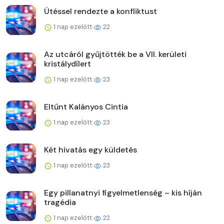
Ütéssel rendezte a konfliktust
1 nap ezelőtt
22
Az utcáról gyűjtötték be a VII. kerületi
kristálydílert
1 nap ezelőtt
23
Eltűnt Kalányos Cintia
1 nap ezelőtt
23
Két hivatás egy küldetés
1 nap ezelőtt
23
Egy pillanatnyi figyelmetlenség – kis híján
tragédia
1 nap ezelőtt
22