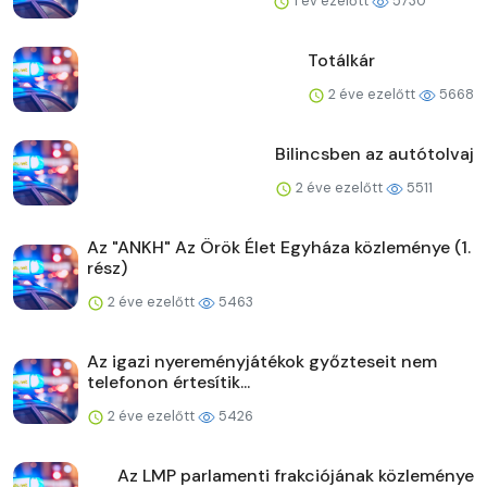
1 év ezelőtt
5730
Totálkár
2 éve ezelőtt
5668
Bilincsben az autótolvaj
2 éve ezelőtt
5511
Az "ANKH" Az Örök Élet Egyháza közleménye (1.
rész)
2 éve ezelőtt
5463
Az igazi nyereményjátékok győzteseit nem
telefonon értesítik...
2 éve ezelőtt
5426
Az LMP parlamenti frakciójának közleménye