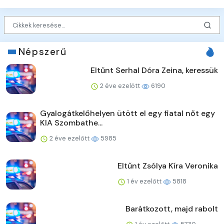
Népszerű
Eltűnt Serhal Dóra Zeina, keressük
2 éve ezelőtt
6190
Gyalogátkelőhelyen ütött el egy fiatal nőt egy
KIA Szombathe...
2 éve ezelőtt
5985
Eltűnt Zsólya Kíra Veronika
1 év ezelőtt
5818
Barátkozott, majd rabolt