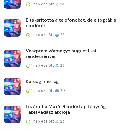
1 nap ezelőtt
23
Eltakarította a telefonokat, de elfogták a
rendőrök
1 nap ezelőtt
22
Veszprém vármegye augusztusi
rendezvényei
1 nap ezelőtt
23
Karcagi mérleg
1 nap ezelőtt
20
Lezárult a Makói Rendőrkapitányság
Táblavadász akciója
1 nap ezelőtt
25