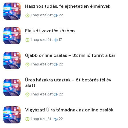
Hasznos tudás, felejthetetlen élmények
1 nap ezelőtt
22
Elaludt vezetés közben
1 nap ezelőtt
17
Újabb online csalás – 32 millió forint a kár
1 nap ezelőtt
22
Üres házakra utaztak – öt betörés fél év
alatt
1 nap ezelőtt
22
Vigyázat! Újra támadnak az online csalók!
1 nap ezelőtt
22