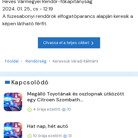
Heves Vármegyei Rendőr-főkapitányság
2024. 01. 25., cs - 12:19
A füzesabonyi rendőrök elfogatóparancs alapján keresik a
képen látható férfit.
Olvassa el a teljes cikket
Főoldal
Rendőrség
Keressük Váradi Kálmánt
Kapcsolódó
Megálló Toyotának és oszlopnak ütközött
egy Citroen Szombath...
4 órája ezelőtt
10
Hat nap, hét autó
10 órája ezelőtt
13