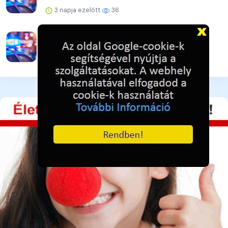
3 napja ezelőtt
36
A lakat nem állta útját
3 napja ezelőtt
39