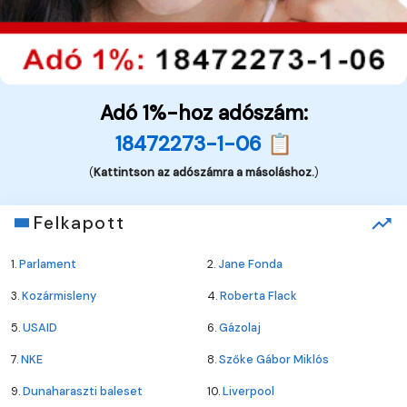
Adó 1%-hoz adószám:
18472273-1-06 📋
(
Kattintson az adószámra a másoláshoz.
)
Felkapott
1.
Parlament
2.
Jane Fonda
3.
Kozármisleny
4.
Roberta Flack
5.
USAID
6.
Gázolaj
7.
NKE
8.
Szőke Gábor Miklós
9.
Dunaharaszti baleset
10.
Liverpool