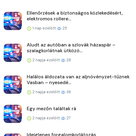
Ellenőrzések a biztonságos közlekedésért,
elektromos rollere...
1 nap ezelőtt
25
Aludt az autóban a szlovák házaspár –
szalagkorlátnak ütközö...
2 napja ezelőtt
28
Halálos áldozata van az aljnövényzet-tűznek
Vasban – nyesedé...
2 napja ezelőtt
36
Egy mezőn találtak rá
2 napja ezelőtt
27
Ideiglenes forgalomkorlátozás