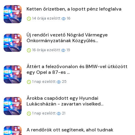
Ketten őrizetben, a lopott pénz lefoglalva
14 órája ezelőtt
16
Új rendőri vezető Nógrád Vármegye
Önkormányzatának Közgyűlés...
16 órája ezelőtt
19
Áttért a felezővonalon és BMW-vel ütközött
egy Opel a 87-es ...
1 nap ezelőtt
25
Árokba csapódott egy Hyundai
Lukácsházán - zavartan viselked...
1 nap ezelőtt
21
A rendőrök ott segítenek, ahol tudnak