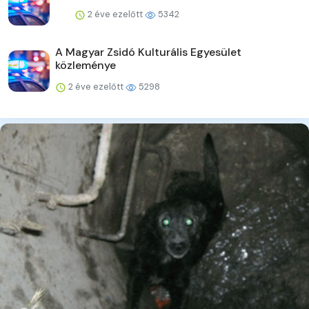
2 éve ezelőtt
5342
A Magyar Zsidó Kulturális Egyesület
közleménye
2 éve ezelőtt
5298