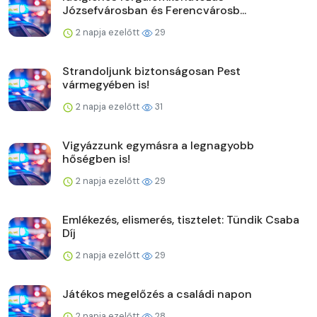
Józsefvárosban és Ferencvárosb...
2 napja ezelőtt
29
Strandoljunk biztonságosan Pest
vármegyében is!
2 napja ezelőtt
31
Vigyázzunk egymásra a legnagyobb
hőségben is!
2 napja ezelőtt
29
Emlékezés, elismerés, tisztelet: Tündik Csaba
Díj
2 napja ezelőtt
29
Játékos megelőzés a családi napon
2 napja ezelőtt
28