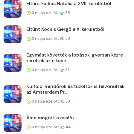
Eltűnt Farkas Natália a XVII. kerületből
3 napja ezelőtt
39
Eltűnt Kocsis Gergő a X. kerületből
3 napja ezelőtt
38
Egymást követték a lopások, gyorsan kézre
kerültek az elköve...
3 napja ezelőtt
37
Külföld: Rendőrök és tűzoltók is felvonultak
az Amsterdam Pr...
3 napja ezelőtt
38
Álca mögött a csalók
3 napja ezelőtt
44