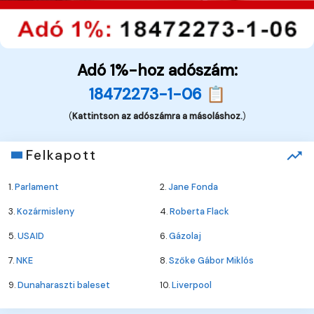
Adó 1%-hoz adószám:
18472273-1-06 📋
(
Kattintson az adószámra a másoláshoz.
)
Felkapott
1.
Parlament
2.
Jane Fonda
3.
Kozármisleny
4.
Roberta Flack
5.
USAID
6.
Gázolaj
7.
NKE
8.
Szőke Gábor Miklós
9.
Dunaharaszti baleset
10.
Liverpool