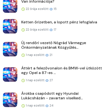
Van információja?
22 órája ezelőtt
15
Ketten őrizetben, a lopott pénz lefoglalva
22 órája ezelőtt
17
Új rendőri vezető Nógrád Vármegye
Önkormányzatának Közgyűlés...
1 nap ezelőtt
21
Áttért a felezővonalon és BMW-vel ütközött
egy Opel a 87-es ...
1 nap ezelőtt
27
Árokba csapódott egy Hyundai
Lukácsházán - zavartan viselked...
1 nap ezelőtt
24