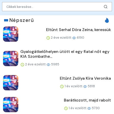
Népszerű
Eltűnt Serhal Dóra Zeina, keressük
2 éve ezelőtt
6190
Gyalogátkelőhelyen ütött el egy fiatal nőt egy
KIA Szombathe...
2 éve ezelőtt
5985
Eltűnt Zsólya Kíra Veronika
1 év ezelőtt
5818
Barátkozott, majd rabolt
1 év ezelőtt
5730