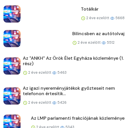
Totálkár
2 éve ezelőtt
5668
Bilincsben az autótolvaj
2 éve ezelőtt
5512
Az "ANKH" Az Örök Élet Egyháza közleménye (1.
rész)
2 éve ezelőtt
5463
Az igazi nyereményjátékok győzteseit nem
telefonon értesítik...
2 éve ezelőtt
5426
Az LMP parlamenti frakciójának közleménye
2 éve ezelőtt
5343