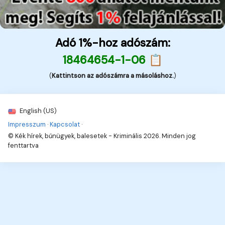
Adó 1%-hoz adószám:
18464654-1-06 📋
(
Kattintson az adószámra a másoláshoz.
)
English (US)
Impresszum
·
Kapcsolat
·
© Kék hírek, bűnügyek, balesetek - Kriminális 2026. Minden jog
fenttartva