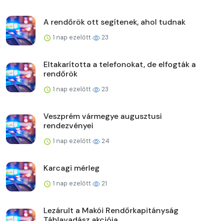
A rendőrök ott segítenek, ahol tudnak
1 nap ezelőtt
23
Eltakarította a telefonokat, de elfogták a
rendőrök
1 nap ezelőtt
23
Veszprém vármegye augusztusi
rendezvényei
1 nap ezelőtt
24
Karcagi mérleg
1 nap ezelőtt
21
Lezárult a Makói Rendőrkapitányság
Táblavadász akciója