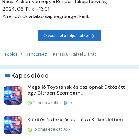
Bács-Kiskun Vármegyei Rendőr-főkapitányság
2024. 06. 11., k - 13:01
A rendőrök a lakosság segítségét kérik.
Olvassa el a teljes cikket
Főoldal
Rendőrség
Keressük Rafael Diánát
Kapcsolódó
Megálló Toyotának és oszlopnak ütközött
egy Citroen Szombath...
12 órája ezelőtt
15
Kiürítés és lezárás az I. és a XI. kerületben
15 órája ezelőtt
7