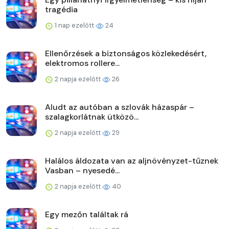
tragédia
1 nap ezelőtt
24
Ellenőrzések a biztonságos közlekedésért,
elektromos rollere...
2 napja ezelőtt
26
Aludt az autóban a szlovák házaspár –
szalagkorlátnak ütközö...
2 napja ezelőtt
29
Halálos áldozata van az aljnövényzet-tűznek
Vasban – nyesedé...
2 napja ezelőtt
40
Egy mezőn találtak rá