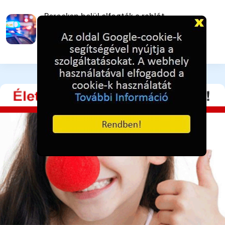
Perceken belül elfogták a rablót
Kiskunfélegyházán
3 napja ezelőtt
41