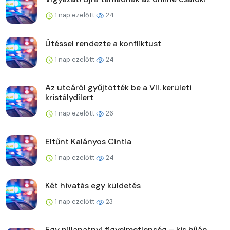
1 nap ezelőtt
24
Ütéssel rendezte a konfliktust
1 nap ezelőtt
24
Az utcáról gyűjtötték be a VII. kerületi
kristálydílert
1 nap ezelőtt
26
Eltűnt Kalányos Cintia
1 nap ezelőtt
24
Két hivatás egy küldetés
1 nap ezelőtt
23
Egy pillanatnyi figyelmetlenség – kis híján