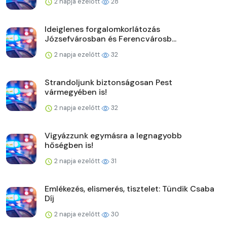
2 napja ezelőtt
28
Ideiglenes forgalomkorlátozás
Józsefvárosban és Ferencvárosb...
2 napja ezelőtt
32
Strandoljunk biztonságosan Pest
vármegyében is!
2 napja ezelőtt
32
Vigyázzunk egymásra a legnagyobb
hőségben is!
2 napja ezelőtt
31
Emlékezés, elismerés, tisztelet: Tündik Csaba
Díj
2 napja ezelőtt
30