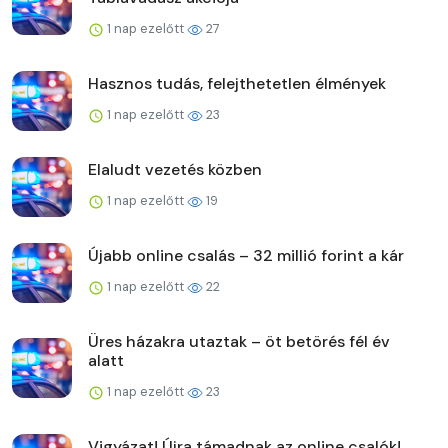
1 nap ezelőtt
27
Hasznos tudás, felejthetetlen élmények
1 nap ezelőtt
23
Elaludt vezetés közben
1 nap ezelőtt
19
Újabb online csalás – 32 millió forint a kár
1 nap ezelőtt
22
Üres házakra utaztak – öt betörés fél év
alatt
1 nap ezelőtt
23
Vigyázat! Újra támadnak az online csalók!