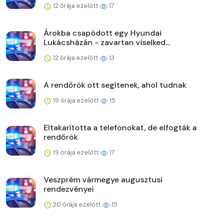
12 órája ezelőtt
17
Árokba csapódott egy Hyundai
Lukácsházán - zavartan viselked...
12 órája ezelőtt
13
A rendőrök ott segítenek, ahol tudnak
19 órája ezelőtt
15
Eltakarította a telefonokat, de elfogták a
rendőrök
19 órája ezelőtt
17
Veszprém vármegye augusztusi
rendezvényei
20 órája ezelőtt
15