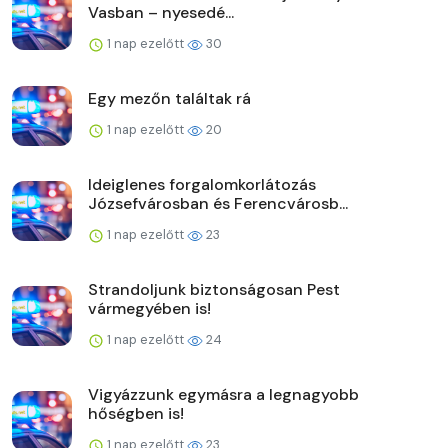
Vasban – nyesedé...
1 nap ezelőtt
30
Egy mezőn találtak rá
1 nap ezelőtt
20
Ideiglenes forgalomkorlátozás
Józsefvárosban és Ferencvárosb...
1 nap ezelőtt
23
Strandoljunk biztonságosan Pest
vármegyében is!
1 nap ezelőtt
24
Vigyázzunk egymásra a legnagyobb
hőségben is!
1 nap ezelőtt
23