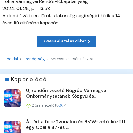
Tolna Vármegyei Rendőr-főkapitányság
2024. 01. 26., p - 13:58
A dombóvári rendőrök a lakosság segítségét kérik a 14
éves fiú eltűnése kapcsán.
Olvassa el a teljes cikket
Főoldal
Rendőrség
Keressük Orsós Lászlót
Kapcsolódó
Új rendőri vezető Nógrád Vármegye
Önkormányzatának Közgyűlés...
2 órája ezelőtt
4
Áttért a felezővonalon és BMW-vel ütközött
egy Opel a 87-es ...