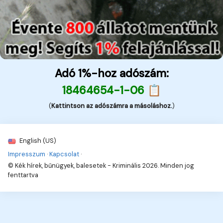
Adó 1%-hoz adószám:
18464654-1-06 📋
(
Kattintson az adószámra a másoláshoz.
)
English (US)
Impresszum
·
Kapcsolat
·
© Kék hírek, bűnügyek, balesetek - Kriminális 2026. Minden jog
fenttartva