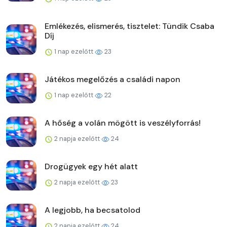
Emlékezés, elismerés, tisztelet: Tündik Csaba
Díj
1 nap ezelőtt
23
Játékos megelőzés a családi napon
1 nap ezelőtt
22
A hőség a volán mögött is veszélyforrás!
2 napja ezelőtt
24
Drogügyek egy hét alatt
2 napja ezelőtt
23
A legjobb, ha becsatolod
2 napja ezelőtt
24