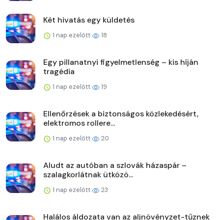
Két hivatás egy küldetés
1 nap ezelőtt
18
Egy pillanatnyi figyelmetlenség – kis híján
tragédia
1 nap ezelőtt
19
Ellenőrzések a biztonságos közlekedésért,
elektromos rollere...
1 nap ezelőtt
20
Aludt az autóban a szlovák házaspár –
szalagkorlátnak ütközö...
1 nap ezelőtt
23
Halálos áldozata van az aljnövényzet-tűznek