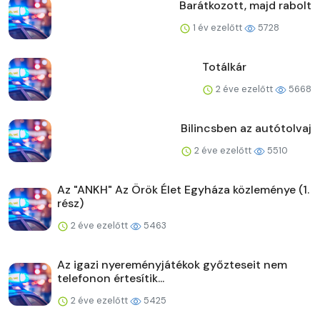
Barátkozott, majd rabolt
1 év ezelőtt
5728
Totálkár
2 éve ezelőtt
5668
Bilincsben az autótolvaj
2 éve ezelőtt
5510
Az "ANKH" Az Örök Élet Egyháza közleménye (1.
rész)
2 éve ezelőtt
5463
Az igazi nyereményjátékok győzteseit nem
telefonon értesítik...
2 éve ezelőtt
5425