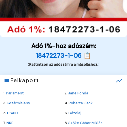
Adó 1%-hoz adószám:
18472273-1-06 📋
(
Kattintson az adószámra a másoláshoz.
)
Felkapott
1.
Parlament
2.
Jane Fonda
3.
Kozármisleny
4.
Roberta Flack
5.
USAID
6.
Gázolaj
7.
NKE
8.
Szőke Gábor Miklós