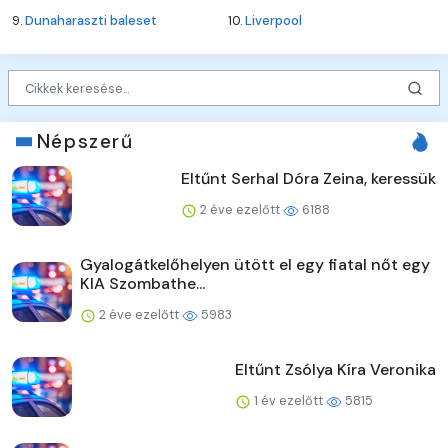
9.
Dunaharaszti baleset
10.
Liverpool
Népszerű
Eltűnt Serhal Dóra Zeina, keressük
2 éve ezelőtt
6188
Gyalogátkelőhelyen ütött el egy fiatal nőt egy
KIA Szombathe...
2 éve ezelőtt
5983
Eltűnt Zsólya Kíra Veronika
1 év ezelőtt
5815