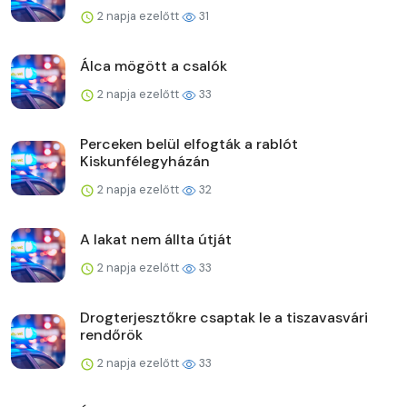
2 napja ezelőtt
31
Álca mögött a csalók
2 napja ezelőtt
33
Perceken belül elfogták a rablót
Kiskunfélegyházán
2 napja ezelőtt
32
A lakat nem állta útját
2 napja ezelőtt
33
Drogterjesztőkre csaptak le a tiszavasvári
rendőrök
2 napja ezelőtt
33