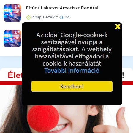
Eltűnt Lakatos Ametiszt Renáta!
2 napja ezelőtt
34
Keressük Rácz Adriánt és Lakatos Noémit!
2 napja ezelőtt
34