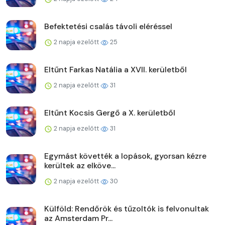
Befektetési csalás távoli eléréssel
2 napja ezelőtt
25
Eltűnt Farkas Natália a XVII. kerületből
2 napja ezelőtt
31
Eltűnt Kocsis Gergő a X. kerületből
2 napja ezelőtt
31
Egymást követték a lopások, gyorsan kézre
kerültek az elköve...
2 napja ezelőtt
30
Külföld: Rendőrök és tűzoltók is felvonultak
az Amsterdam Pr...