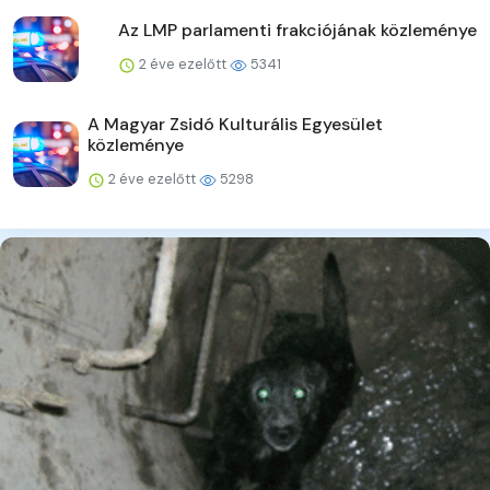
Az LMP parlamenti frakciójának közleménye
2 éve ezelőtt
5341
A Magyar Zsidó Kulturális Egyesület
közleménye
2 éve ezelőtt
5298