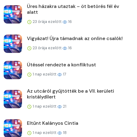
Üres házakra utaztak – öt betörés fél év
alatt
23 órája ezelőtt
16
Vigyázat! Újra támadnak az online csalók!
23 órája ezelőtt
16
Ütéssel rendezte a konfliktust
1 nap ezelőtt
17
Az utcáról gyűjtötték be a VII. kerületi
kristálydílert
1 nap ezelőtt
21
Eltűnt Kalányos Cintia
1 nap ezelőtt
18