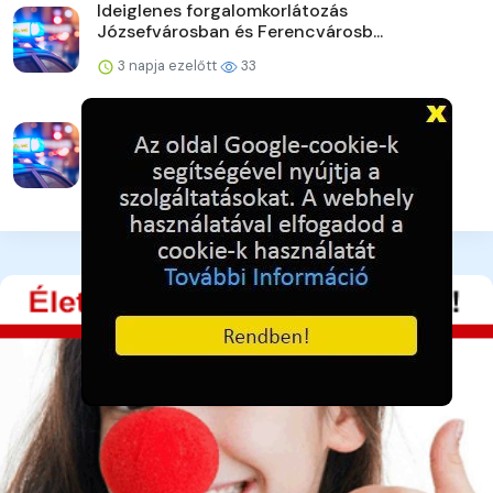
Ideiglenes forgalomkorlátozás
Józsefvárosban és Ferencvárosb...
3 napja ezelőtt
33
Strandoljunk biztonságosan Pest
vármegyében is!
3 napja ezelőtt
35