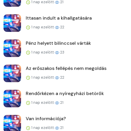
1 nap ezelőtt
21
Ittasan indult a kihallgatására
1 nap ezelőtt
22
Pénz helyett bilinccsel várták
1 nap ezelőtt
23
Az erőszakos fellépés nem megoldás
1 nap ezelőtt
22
Rendőrkézen a nyíregyházi betörők
1 nap ezelőtt
21
Van információja?
1 nap ezelőtt
21