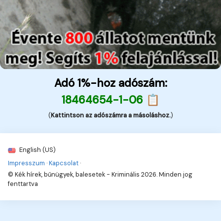
Adó 1%-hoz adószám:
18464654-1-06 📋
(
Kattintson az adószámra a másoláshoz.
)
English (US)
Impresszum
·
Kapcsolat
·
© Kék hírek, bűnügyek, balesetek - Kriminális 2026. Minden jog
fenttartva