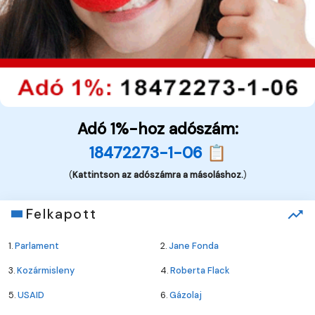
Adó 1%-hoz adószám:
18472273-1-06 📋
(
Kattintson az adószámra a másoláshoz.
)
Felkapott
1.
Parlament
2.
Jane Fonda
3.
Kozármisleny
4.
Roberta Flack
5.
USAID
6.
Gázolaj