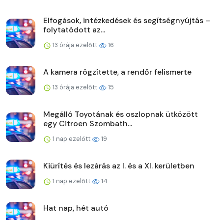
Elfogások, intézkedések és segítségnyújtás –
folytatódott az...
13 órája ezelőtt
16
A kamera rögzítette, a rendőr felismerte
13 órája ezelőtt
15
Megálló Toyotának és oszlopnak ütközött
egy Citroen Szombath...
1 nap ezelőtt
19
Kiürítés és lezárás az I. és a XI. kerületben
1 nap ezelőtt
14
Hat nap, hét autó