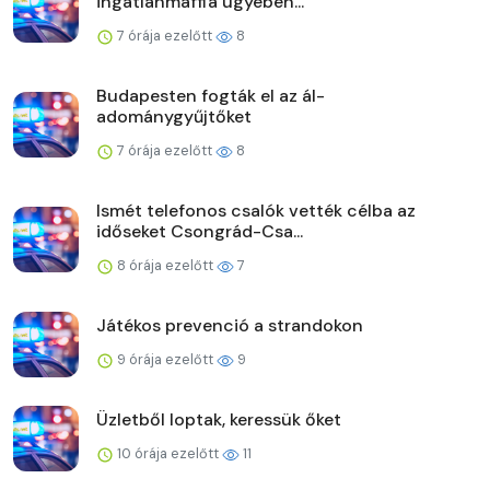
ingatlanmaffia ügyében...
7 órája ezelőtt
8
Budapesten fogták el az ál-
adománygyűjtőket
7 órája ezelőtt
8
Ismét telefonos csalók vették célba az
időseket Csongrád-Csa...
8 órája ezelőtt
7
Játékos prevenció a strandokon
9 órája ezelőtt
9
Üzletből loptak, keressük őket
10 órája ezelőtt
11