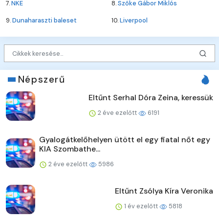
7.
NKE
8.
Szőke Gábor Miklós
9.
Dunaharaszti baleset
10.
Liverpool
Népszerű
Eltűnt Serhal Dóra Zeina, keressük
2 éve ezelőtt
6191
Gyalogátkelőhelyen ütött el egy fiatal nőt egy
KIA Szombathe...
2 éve ezelőtt
5986
Eltűnt Zsólya Kíra Veronika
1 év ezelőtt
5818