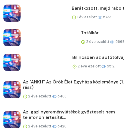
Barátkozott, majd rabolt
1 év ezelőtt
5733
Totálkár
2 éve ezelőtt
5669
Bilincsben az autótolvaj
2 éve ezelőtt
5512
Az "ANKH" Az Örök Élet Egyháza közleménye (1.
rész)
2 éve ezelőtt
5463
Az igazi nyereményjátékok győzteseit nem
telefonon értesítik...
2 éve ezelőtt
5426