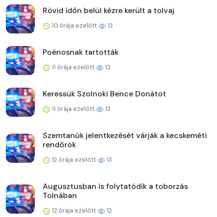
Rövid időn belül kézre került a tolvaj
10 órája ezelőtt
13
Poénosnak tartották
11 órája ezelőtt
13
Keressük Szolnoki Bence Donátot
11 órája ezelőtt
13
Szemtanúk jelentkezését várják a kecskeméti
rendőrök
12 órája ezelőtt
13
Augusztusban is folytatódik a toborzás
Tolnában
12 órája ezelőtt
12