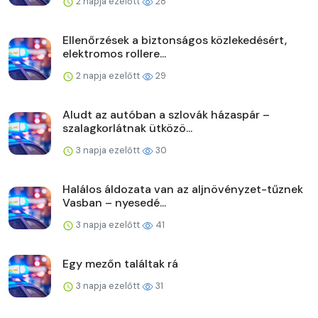
2 napja ezelőtt
28
Ellenőrzések a biztonságos közlekedésért,
elektromos rollere...
2 napja ezelőtt
29
Aludt az autóban a szlovák házaspár –
szalagkorlátnak ütközö...
3 napja ezelőtt
30
Halálos áldozata van az aljnövényzet-tűznek
Vasban – nyesedé...
3 napja ezelőtt
41
Egy mezőn találtak rá
3 napja ezelőtt
31