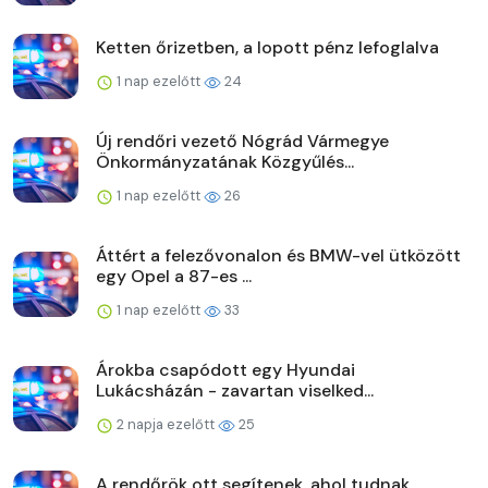
Ketten őrizetben, a lopott pénz lefoglalva
1 nap ezelőtt
24
Új rendőri vezető Nógrád Vármegye
Önkormányzatának Közgyűlés...
1 nap ezelőtt
26
Áttért a felezővonalon és BMW-vel ütközött
egy Opel a 87-es ...
1 nap ezelőtt
33
Árokba csapódott egy Hyundai
Lukácsházán - zavartan viselked...
2 napja ezelőtt
25
A rendőrök ott segítenek, ahol tudnak