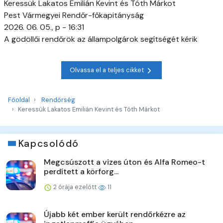
Keressük Lakatos Emilián Kevint és Tóth Márkot
Pest Vármegyei Rendőr-főkapitányság
2026. 06. 05., p - 16:31
A gödöllői rendőrök az állampolgárok segítségét kérik
Olvassa el a teljes cikket
Főoldal
Rendőrség
Keressük Lakatos Emilián Kevint és Tóth Márkot
Kapcsolódó
Megcsúszott a vizes úton és Alfa Romeo-t
perdített a körforg...
2 órája ezelőtt
11
Újabb két ember került rendőrkézre az