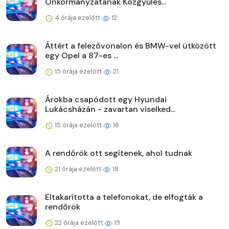
Önkormányzatának Közgyűlés...
4 órája ezelőtt
12
Áttért a felezővonalon és BMW-vel ütközött
egy Opel a 87-es ...
15 órája ezelőtt
21
Árokba csapódott egy Hyundai
Lukácsházán - zavartan viselked...
15 órája ezelőtt
16
A rendőrök ott segítenek, ahol tudnak
21 órája ezelőtt
18
Eltakarította a telefonokat, de elfogták a
rendőrök
22 órája ezelőtt
19