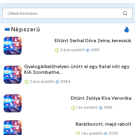
Népszerű
Eltűnt Serhal Dóra Zeina, keressük
2 éve ezelőtt
6189
Gyalogátkelőhelyen ütött el egy fiatal nőt egy
KIA Szombathe...
2 éve ezelőtt
5984
Eltűnt Zsólya Kíra Veronika
1 év ezelőtt
5816
Barátkozott, majd rabolt
1 év ezelőtt
5729