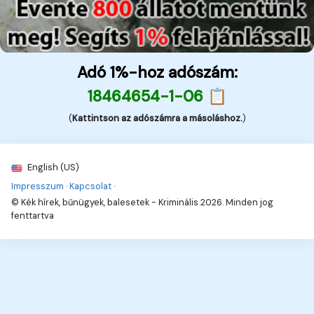
Adó 1%-hoz adószám:
18464654-1-06 📋
(
Kattintson az adószámra a másoláshoz.
)
English (US)
Impresszum
·
Kapcsolat
·
© Kék hírek, bűnügyek, balesetek - Kriminális 2026. Minden jog
fenttartva