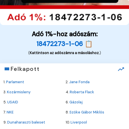
Adó 1%-hoz adószám:
18472273-1-06 📋
(
Kattintson az adószámra a másoláshoz.
)
Felkapott
1.
Parlament
2.
Jane Fonda
3.
Kozármisleny
4.
Roberta Flack
5.
USAID
6.
Gázolaj
7.
NKE
8.
Szőke Gábor Miklós
9.
Dunaharaszti baleset
10.
Liverpool