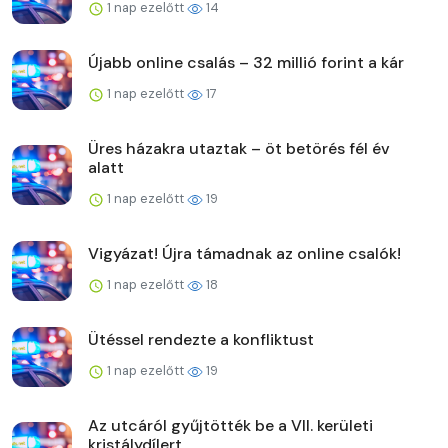
1 nap ezelőtt
14
Újabb online csalás – 32 millió forint a kár
1 nap ezelőtt
17
Üres házakra utaztak – öt betörés fél év
alatt
1 nap ezelőtt
19
Vigyázat! Újra támadnak az online csalók!
1 nap ezelőtt
18
Ütéssel rendezte a konfliktust
1 nap ezelőtt
19
Az utcáról gyűjtötték be a VII. kerületi
kristálydílert