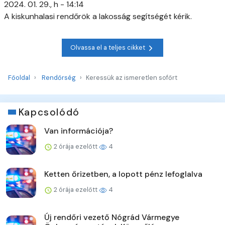
2024. 01. 29., h - 14:14
A kiskunhalasi rendőrök a lakosság segítségét kérik.
Olvassa el a teljes cikket
Főoldal
Rendőrség
Keressük az ismeretlen sofőrt
Kapcsolódó
Van információja?
2 órája ezelőtt
4
Ketten őrizetben, a lopott pénz lefoglalva
2 órája ezelőtt
4
Új rendőri vezető Nógrád Vármegye