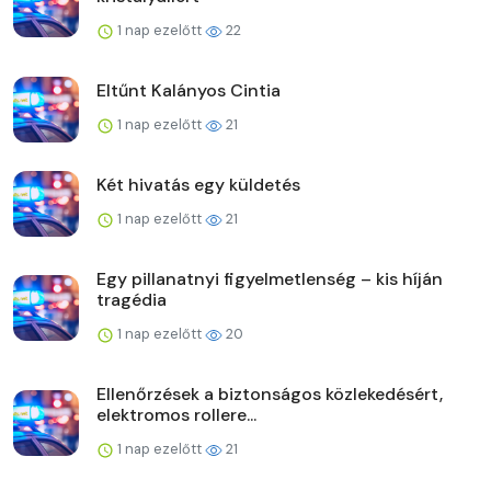
1 nap ezelőtt
22
Eltűnt Kalányos Cintia
1 nap ezelőtt
21
Két hivatás egy küldetés
1 nap ezelőtt
21
Egy pillanatnyi figyelmetlenség – kis híján
tragédia
1 nap ezelőtt
20
Ellenőrzések a biztonságos közlekedésért,
elektromos rollere...
1 nap ezelőtt
21