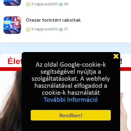
3 napja ezelőtt
36
Ötezer forintért raboltak
3 napja ezelőtt
37