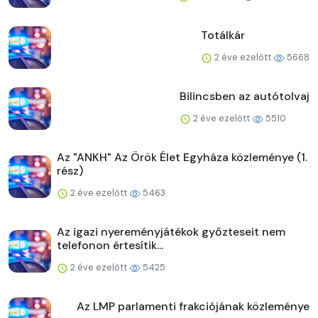
Totálkár
2 éve ezelőtt
5668
Bilincsben az autótolvaj
2 éve ezelőtt
5510
Az "ANKH" Az Örök Élet Egyháza közleménye (1.
rész)
2 éve ezelőtt
5463
Az igazi nyereményjátékok győzteseit nem
telefonon értesítik...
2 éve ezelőtt
5425
Az LMP parlamenti frakciójának közleménye