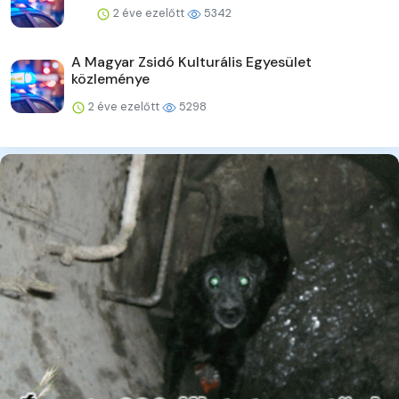
2 éve ezelőtt
5342
A Magyar Zsidó Kulturális Egyesület
közleménye
2 éve ezelőtt
5298