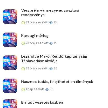
Veszprém vármegye augusztusi
rendezvényei
22 órája ezelőtt
18
Karcagi mérleg
23 órája ezelőtt
15
Lezárult a Makói Rendőrkapitányság
Táblavadász akciója
23 órája ezelőtt
20
Hasznos tudás, felejthetetlen élmények
1 nap ezelőtt
19
Elaludt vezetés közben