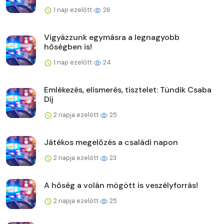
1 nap ezelőtt
26
Vigyázzunk egymásra a legnagyobb
hőségben is!
1 nap ezelőtt
24
Emlékezés, elismerés, tisztelet: Tündik Csaba
Díj
2 napja ezelőtt
25
Játékos megelőzés a családi napon
2 napja ezelőtt
23
A hőség a volán mögött is veszélyforrás!
2 napja ezelőtt
25