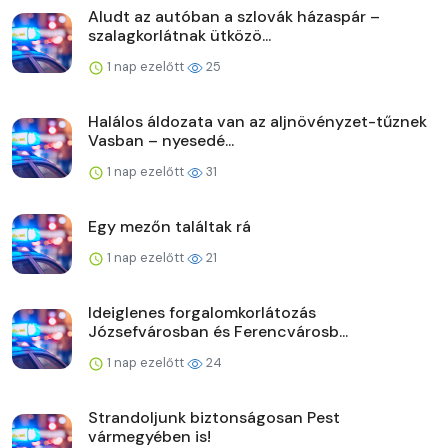
Aludt az autóban a szlovák házaspár –
szalagkorlátnak ütközö...
1 nap ezelőtt
25
Halálos áldozata van az aljnövényzet-tűznek
Vasban – nyesedé...
1 nap ezelőtt
31
Egy mezőn találtak rá
1 nap ezelőtt
21
Ideiglenes forgalomkorlátozás
Józsefvárosban és Ferencvárosb...
1 nap ezelőtt
24
Strandoljunk biztonságosan Pest
vármegyében is!