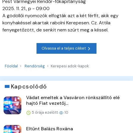
Pest Vármegyei Rendőr-főkapitányság
2025. 11. 21., p - 09:00
A gödöllői nyomozók elfogták azt a két férfit, akik egy
konyhakéssel akartak rabolni Kerepesen. Cz. Attila
fenyegetőzött, de senkit nem szúrt meg a késsel.
Olvassa el a teljes cikket
Főoldal
Rendőrség
Kerepesi adok-kapok
Kapcsolódó
Vádat emeltek a Vasváron rönkszállító elé
hajtó Fiat vezetőj...
5 órája ezelőtt
10
Eltűnt Balázs Roxána