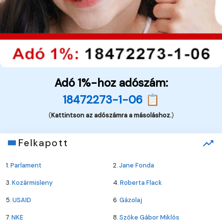
Adó 1%-hoz adószám:
18472273-1-06 📋
(
Kattintson az adószámra a másoláshoz.
)
Felkapott
1.
Parlament
2.
Jane Fonda
3.
Kozármisleny
4.
Roberta Flack
5.
USAID
6.
Gázolaj
7.
NKE
8.
Szőke Gábor Miklós