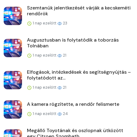
Szemtanúk jelentkezését várják a kecskeméti
rendőrök
1 nap ezelőtt
23
Augusztusban is folytatódik a toborzás
Tolnában
1 nap ezelőtt
21
Elfogások, intézkedések és segítségnyújtás –
folytatódott az...
1 nap ezelőtt
21
A kamera rögzítette, a rendőr felismerte
1 nap ezelőtt
24
Megálló Toyotának és oszlopnak ütközött
egy Citroen Szombath...