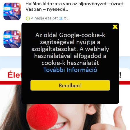
Halálos áldozata van az aljnövényzet-tűznek
Vasban – nyesedé...
4 napja ezelőtt
53
Egy mezőn találtak rá
4 napja ezelőtt
36