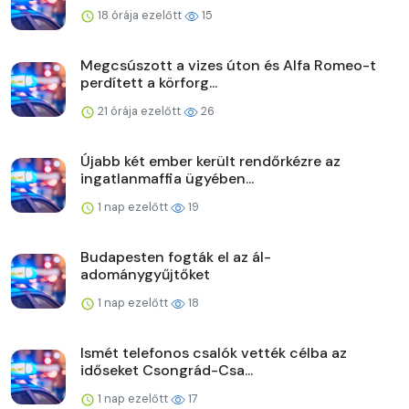
18 órája ezelőtt
15
Megcsúszott a vizes úton és Alfa Romeo-t
perdített a körforg...
21 órája ezelőtt
26
Újabb két ember került rendőrkézre az
ingatlanmaffia ügyében...
1 nap ezelőtt
19
Budapesten fogták el az ál-
adománygyűjtőket
1 nap ezelőtt
18
Ismét telefonos csalók vették célba az
időseket Csongrád-Csa...
1 nap ezelőtt
17