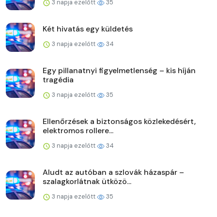
3 napja ezelőtt
35
Két hivatás egy küldetés
3 napja ezelőtt
34
Egy pillanatnyi figyelmetlenség – kis híján
tragédia
3 napja ezelőtt
35
Ellenőrzések a biztonságos közlekedésért,
elektromos rollere...
3 napja ezelőtt
34
Aludt az autóban a szlovák házaspár –
szalagkorlátnak ütközö...
3 napja ezelőtt
35