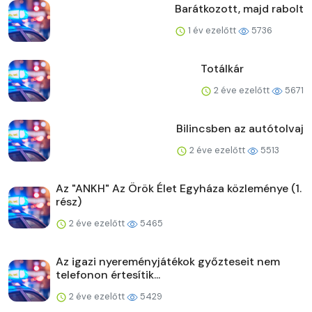
Barátkozott, majd rabolt
1 év ezelőtt
5736
Totálkár
2 éve ezelőtt
5671
Bilincsben az autótolvaj
2 éve ezelőtt
5513
Az "ANKH" Az Örök Élet Egyháza közleménye (1.
rész)
2 éve ezelőtt
5465
Az igazi nyereményjátékok győzteseit nem
telefonon értesítik...
2 éve ezelőtt
5429