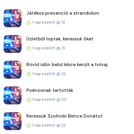
Játékos prevenció a strandokon
1 nap ezelőtt
19
Üzletből loptak, keressük őket
1 nap ezelőtt
19
Rövid időn belül kézre került a tolvaj
1 nap ezelőtt
22
Poénosnak tartották
1 nap ezelőtt
20
Keressük Szolnoki Bence Donátot
1 nap ezelőtt
22