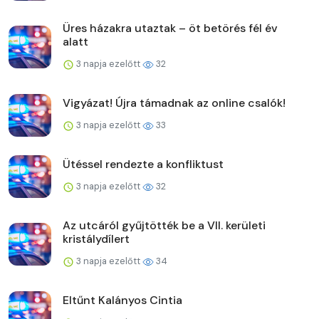
Üres házakra utaztak – öt betörés fél év
alatt
3 napja ezelőtt
32
Vigyázat! Újra támadnak az online csalók!
3 napja ezelőtt
33
Ütéssel rendezte a konfliktust
3 napja ezelőtt
32
Az utcáról gyűjtötték be a VII. kerületi
kristálydílert
3 napja ezelőtt
34
Eltűnt Kalányos Cintia