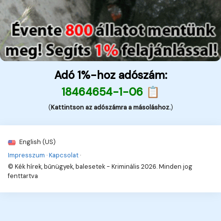
Adó 1%-hoz adószám:
18464654-1-06 📋
(
Kattintson az adószámra a másoláshoz.
)
English (US)
Impresszum
·
Kapcsolat
·
© Kék hírek, bűnügyek, balesetek - Kriminális 2026. Minden jog
fenttartva