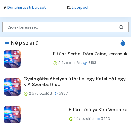
9.
Dunaharaszti baleset
10.
Liverpool
Népszerű
Eltűnt Serhal Dóra Zeina, keressük
2 éve ezelőtt
6193
Gyalogátkelőhelyen ütött el egy fiatal nőt egy
KIA Szombathe...
2 éve ezelőtt
5987
Eltűnt Zsólya Kíra Veronika
1 év ezelőtt
5820