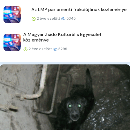
Az LMP parlamenti frakciójának közleménye
2 éve ezelőtt
5345
A Magyar Zsidó Kulturális Egyesület
közleménye
2 éve ezelőtt
5299