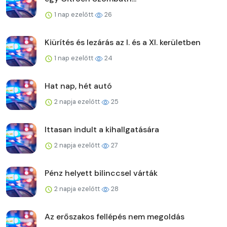
1 nap ezelőtt
26
Kiürítés és lezárás az I. és a XI. kerületben
1 nap ezelőtt
24
Hat nap, hét autó
2 napja ezelőtt
25
Ittasan indult a kihallgatására
2 napja ezelőtt
27
Pénz helyett bilinccsel várták
2 napja ezelőtt
28
Az erőszakos fellépés nem megoldás