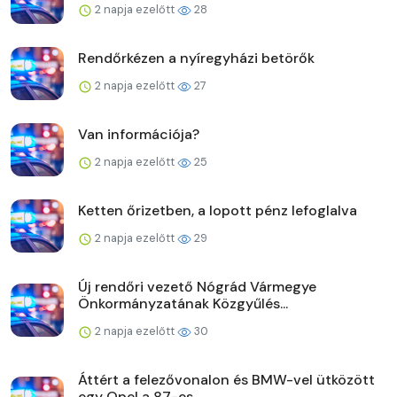
2 napja ezelőtt
28
Rendőrkézen a nyíregyházi betörők
2 napja ezelőtt
27
Van információja?
2 napja ezelőtt
25
Ketten őrizetben, a lopott pénz lefoglalva
2 napja ezelőtt
29
Új rendőri vezető Nógrád Vármegye
Önkormányzatának Közgyűlés...
2 napja ezelőtt
30
Áttért a felezővonalon és BMW-vel ütközött
egy Opel a 87-es ...