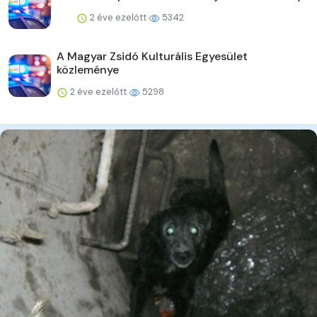
2 éve ezelőtt
5342
A Magyar Zsidó Kulturális Egyesület
közleménye
2 éve ezelőtt
5298