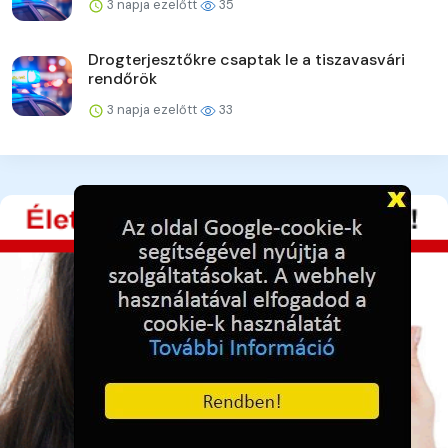
3 napja ezelőtt
35
Drogterjesztőkre csaptak le a tiszavasvári
rendőrök
3 napja ezelőtt
33