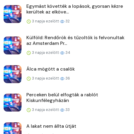
Egymást követték a lopások, gyorsan kézre
kerültek az elköve...
3 napja ezelőtt
32
Külföld: Rendőrök és tűzoltók is felvonultak
az Amsterdam Pr...
3 napja ezelőtt
34
Álca mögött a csalók
3 napja ezelőtt
36
Perceken belül elfogták a rablót
Kiskunfélegyházán
3 napja ezelőtt
33
A lakat nem állta útját