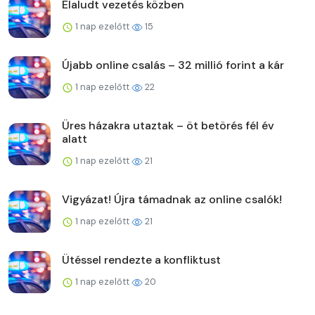
Elaludt vezetés közben
1 nap ezelőtt
15
Újabb online csalás – 32 millió forint a kár
1 nap ezelőtt
22
Üres házakra utaztak – öt betörés fél év
alatt
1 nap ezelőtt
21
Vigyázat! Újra támadnak az online csalók!
1 nap ezelőtt
21
Ütéssel rendezte a konfliktust
1 nap ezelőtt
20