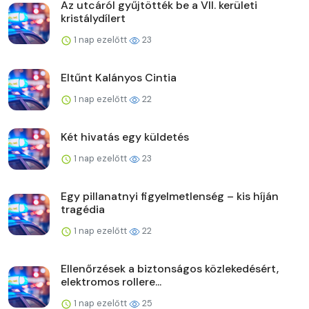
Az utcáról gyűjtötték be a VII. kerületi
kristálydílert
1 nap ezelőtt
23
Eltűnt Kalányos Cintia
1 nap ezelőtt
22
Két hivatás egy küldetés
1 nap ezelőtt
23
Egy pillanatnyi figyelmetlenség – kis híján
tragédia
1 nap ezelőtt
22
Ellenőrzések a biztonságos közlekedésért,
elektromos rollere...
1 nap ezelőtt
25