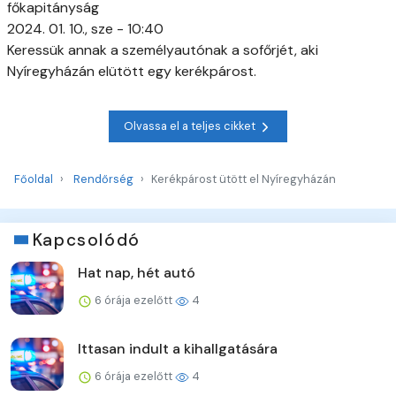
főkapitányság
2024. 01. 10., sze - 10:40
Keressük annak a személyautónak a sofőrjét, aki
Nyíregyházán elütött egy kerékpárost.
Olvassa el a teljes cikket
Főoldal
Rendőrség
Kerékpárost ütött el Nyíregyházán
Kapcsolódó
Hat nap, hét autó
6 órája ezelőtt
4
Ittasan indult a kihallgatására
6 órája ezelőtt
4