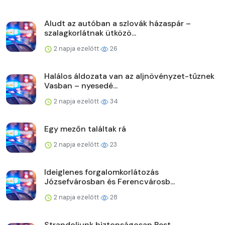
Aludt az autóban a szlovák házaspár –
szalagkorlátnak ütközö...
2 napja ezelőtt
26
Halálos áldozata van az aljnövényzet-tűznek
Vasban – nyesedé...
2 napja ezelőtt
34
Egy mezőn találtak rá
2 napja ezelőtt
23
Ideiglenes forgalomkorlátozás
Józsefvárosban és Ferencvárosb...
2 napja ezelőtt
28
Strandoljunk biztonságosan Pest