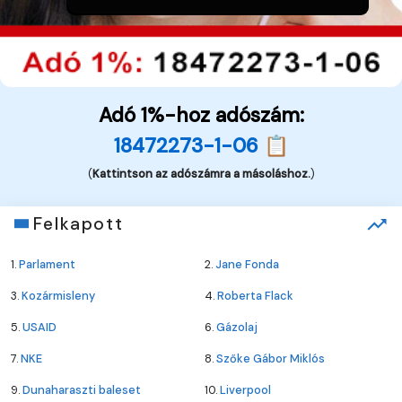
Adó 1%-hoz adószám:
18472273-1-06 📋
(
Kattintson az adószámra a másoláshoz.
)
Felkapott
1.
Parlament
2.
Jane Fonda
3.
Kozármisleny
4.
Roberta Flack
5.
USAID
6.
Gázolaj
7.
NKE
8.
Szőke Gábor Miklós
9.
Dunaharaszti baleset
10.
Liverpool