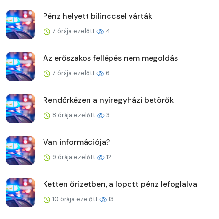
Pénz helyett bilinccsel várták
7 órája ezelőtt
4
Az erőszakos fellépés nem megoldás
7 órája ezelőtt
6
Rendőrkézen a nyíregyházi betörők
8 órája ezelőtt
3
Van információja?
9 órája ezelőtt
12
Ketten őrizetben, a lopott pénz lefoglalva
10 órája ezelőtt
13