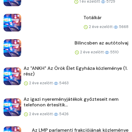
1 év ezelőtt
5729
Totálkár
2 éve ezelőtt
5668
Bilincsben az autótolvaj
2 éve ezelőtt
5510
Az "ANKH" Az Örök Élet Egyháza közleménye (1.
rész)
2 éve ezelőtt
5463
Az igazi nyereményjátékok győzteseit nem
telefonon értesítik...
2 éve ezelőtt
5426
Az LMP parlamenti frakciójának közleménye