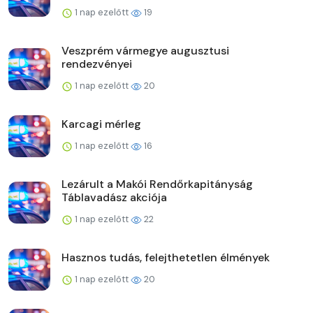
1 nap ezelőtt
19
Veszprém vármegye augusztusi
rendezvényei
1 nap ezelőtt
20
Karcagi mérleg
1 nap ezelőtt
16
Lezárult a Makói Rendőrkapitányság
Táblavadász akciója
1 nap ezelőtt
22
Hasznos tudás, felejthetetlen élmények
1 nap ezelőtt
20