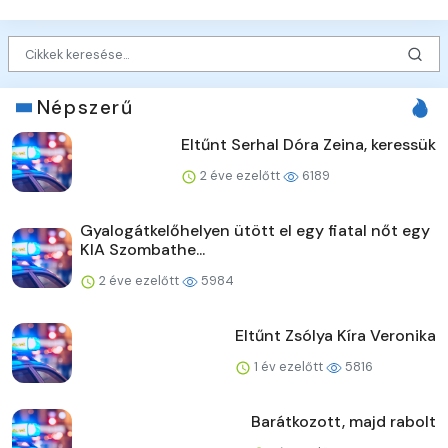
Népszerű
Eltűnt Serhal Dóra Zeina, keressük
2 éve ezelőtt
6189
Gyalogátkelőhelyen ütött el egy fiatal nőt egy
KIA Szombathe...
2 éve ezelőtt
5984
Eltűnt Zsólya Kíra Veronika
1 év ezelőtt
5816
Barátkozott, majd rabolt