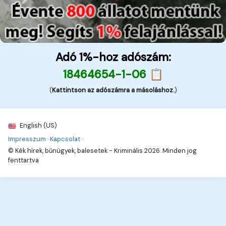
Adó 1%-hoz adószám:
18464654-1-06 📋
(
Kattintson az adószámra a másoláshoz.
)
English (US)
Impresszum
·
Kapcsolat
·
© Kék hírek, bűnügyek, balesetek - Kriminális 2026. Minden jog
fenttartva