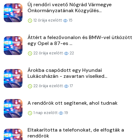
Új rendőri vezető Nógrád Vármegye
Önkormányzatának Közgyűlés...
12 órája ezelőtt
15
Áttért a felezővonalon és BMW-vel ütközött
egy Opel a 87-es ...
22 órája ezelőtt
22
Árokba csapódott egy Hyundai
Lukácsházán - zavartan viselked...
22 órája ezelőtt
17
A rendőrök ott segítenek, ahol tudnak
1 nap ezelőtt
19
Eltakarította a telefonokat, de elfogták a
rendőrök