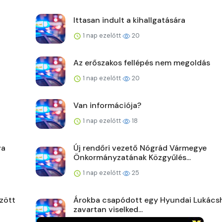
Ittasan indult a kihallgatására
1 nap ezelőtt
20
Az erőszakos fellépés nem megoldás
1 nap ezelőtt
20
Van információja?
1 nap ezelőtt
18
va
Új rendőri vezető Nógrád Vármegye
Önkormányzatának Közgyűlés...
1 nap ezelőtt
25
zött
Árokba csapódott egy Hyundai Lukács
zavartan viselked...