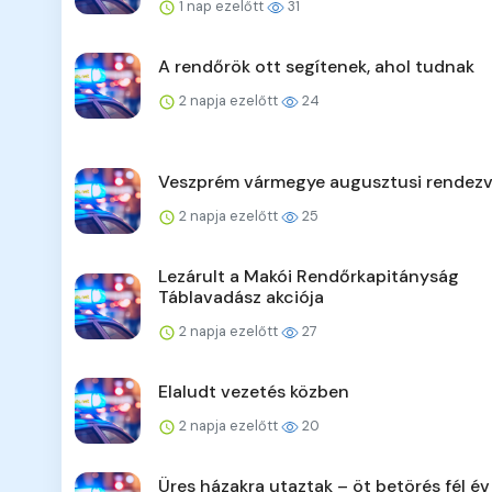
1 nap ezelőtt
31
A rendőrök ott segítenek, ahol tudnak
2 napja ezelőtt
24
Veszprém vármegye augusztusi rendezv
2 napja ezelőtt
25
Lezárult a Makói Rendőrkapitányság
Táblavadász akciója
2 napja ezelőtt
27
Elaludt vezetés közben
2 napja ezelőtt
20
Üres házakra utaztak – öt betörés fél év