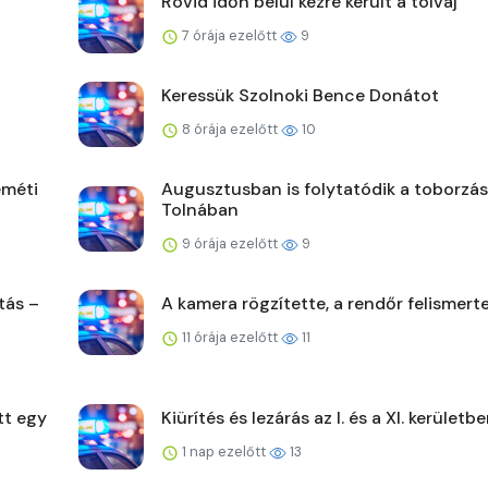
Rövid időn belül kézre került a tolvaj
7 órája ezelőtt
9
Keressük Szolnoki Bence Donátot
8 órája ezelőtt
10
eméti
Augusztusban is folytatódik a toborzás
Tolnában
9 órája ezelőtt
9
tás –
A kamera rögzítette, a rendőr felismert
11 órája ezelőtt
11
tt egy
Kiürítés és lezárás az I. és a XI. kerületb
1 nap ezelőtt
13