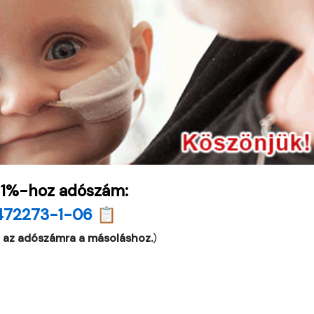
 1%-hoz adószám:
472273-1-06 📋
 az adószámra a másoláshoz.
)