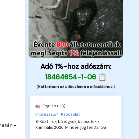
Adó 1%-hoz adószám:
18464654-1-06 📋
(
Kattintson az adószámra a másoláshoz.
)
English (US)
Impresszum
·
Kapcsolat
·
© Kék hírek, bűnügyek, balesetek -
házán -
Kriminális 2026. Minden jog fenttartva