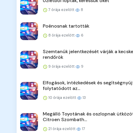
Üzletből loptak, keressük őket
7 órája ezelőtt
8
Poénosnak tartották
8 órája ezelőtt
6
Szemtanúk jelentkezését várják a kecsk
rendőrök
9 órája ezelőtt
9
Elfogások, intézkedések és segítségnyúj
folytatódott az...
10 órája ezelőtt
13
Megálló Toyotának és oszlopnak ütközö
Citroen Szombath...
21 órája ezelőtt
17