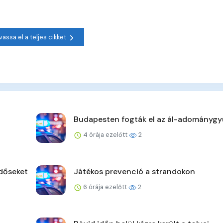
vassa el a teljes cikket
Budapesten fogták el az ál-adománygy
4 órája ezelőtt
2
időseket
Játékos prevenció a strandokon
6 órája ezelőtt
2