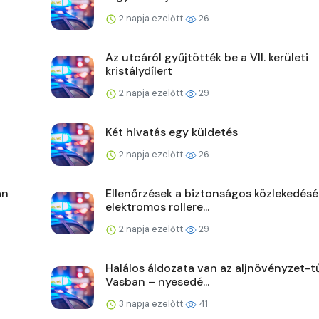
2 napja ezelőtt
26
Az utcáról gyűjtötték be a VII. kerületi
kristálydílert
2 napja ezelőtt
29
Két hivatás egy küldetés
2 napja ezelőtt
26
án
Ellenőrzések a biztonságos közlekedésé
elektromos rollere...
2 napja ezelőtt
29
Halálos áldozata van az aljnövényzet-t
Vasban – nyesedé...
3 napja ezelőtt
41