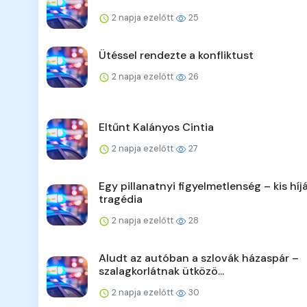
2 napja ezelőtt
25
Ütéssel rendezte a konfliktust
2 napja ezelőtt
26
Eltűnt Kalányos Cintia
2 napja ezelőtt
27
Egy pillanatnyi figyelmetlenség – kis híj
tragédia
2 napja ezelőtt
28
Aludt az autóban a szlovák házaspár –
szalagkorlátnak ütközö...
2 napja ezelőtt
30