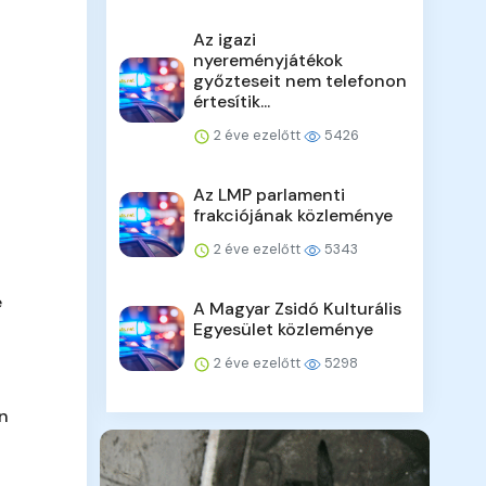
Az igazi
nyereményjátékok
győzteseit nem telefonon
értesítik...
2 éve ezelőtt
5426
Az LMP parlamenti
frakciójának közleménye
2 éve ezelőtt
5343
e
A Magyar Zsidó Kulturális
Egyesület közleménye
2 éve ezelőtt
5298
en