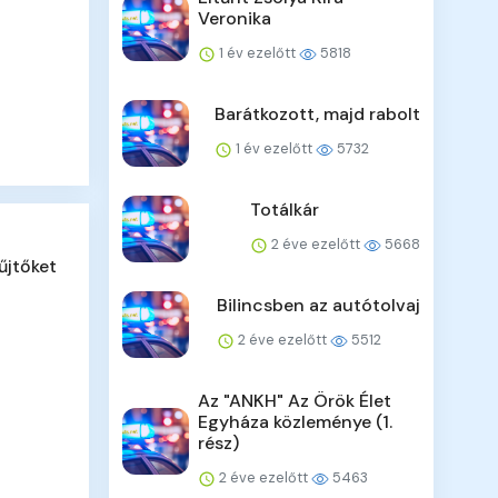
Veronika
1 év ezelőtt
5818
Barátkozott, majd rabolt
1 év ezelőtt
5732
Totálkár
2 éve ezelőtt
5668
űjtőket
Bilincsben az autótolvaj
2 éve ezelőtt
5512
Az "ANKH" Az Örök Élet
Egyháza közleménye (1.
rész)
2 éve ezelőtt
5463