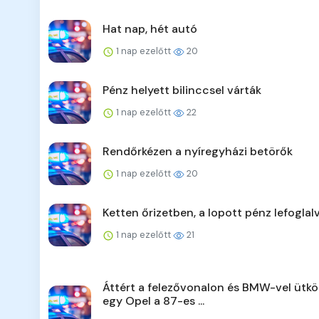
Hat nap, hét autó
1 nap ezelőtt
20
Pénz helyett bilinccsel várták
1 nap ezelőtt
22
Rendőrkézen a nyíregyházi betörők
1 nap ezelőtt
20
Ketten őrizetben, a lopott pénz lefoglal
1 nap ezelőtt
21
Áttért a felezővonalon és BMW-vel ütkö
egy Opel a 87-es ...