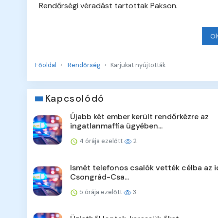
Rendőrségi véradást tartottak Pakson.
Ol
Főoldal
Rendőrség
Karjukat nyújtották
Kapcsolódó
Újabb két ember került rendőrkézre az
ingatlanmaffia ügyében...
4 órája ezelőtt
2
Ismét telefonos csalók vették célba az 
Csongrád-Csa...
5 órája ezelőtt
3