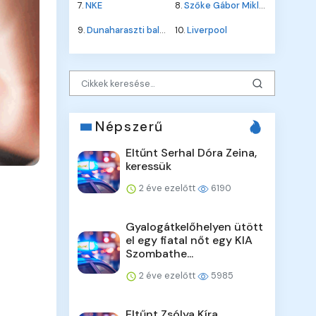
7.
NKE
8.
Szőke Gábor Miklós
9.
Dunaharaszti baleset
10.
Liverpool
Népszerű
Eltűnt Serhal Dóra Zeina,
keressük
2 éve ezelőtt
6190
Gyalogátkelőhelyen ütött
el egy fiatal nőt egy KIA
Szombathe...
2 éve ezelőtt
5985
Eltűnt Zsólya Kíra