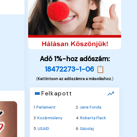
Adó 1%-hoz adószám:
18472273-1-06 📋
(
Kattintson az adószámra a másoláshoz.
)
Felkapott
1.
Parlament
2.
Jane Fonda
3.
Kozármisleny
4.
Roberta Flack
5.
USAID
6.
Gázolaj