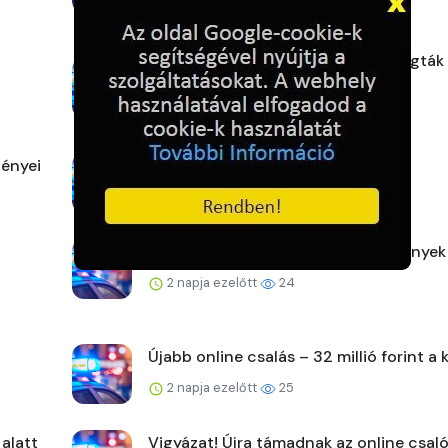
1 nap ezelőtt
24
Eltakarította a telefonokat, de elfogták
rendőrök
2 napja ezelőtt
23
ényei
Karcagi mérleg
2 napja ezelőtt
22
Hasznos tudás, felejthetetlen élmények
2 napja ezelőtt
24
Újabb online csalás – 32 millió forint a 
2 napja ezelőtt
25
 alatt
Vigyázat! Újra támadnak az online csaló