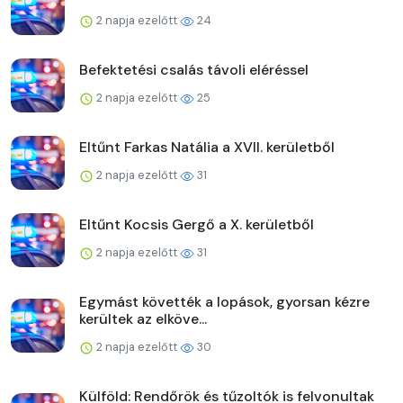
2 napja ezelőtt
24
Befektetési csalás távoli eléréssel
2 napja ezelőtt
25
Eltűnt Farkas Natália a XVII. kerületből
2 napja ezelőtt
31
Eltűnt Kocsis Gergő a X. kerületből
2 napja ezelőtt
31
Egymást követték a lopások, gyorsan kézre
kerültek az elköve...
2 napja ezelőtt
30
Külföld: Rendőrök és tűzoltók is felvonultak