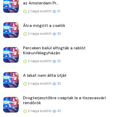
az Amsterdam Pr...
2 napja ezelőtt
31
Álca mögött a csalók
2 napja ezelőtt
33
Perceken belül elfogták a rablót
Kiskunfélegyházán
2 napja ezelőtt
32
A lakat nem állta útját
2 napja ezelőtt
33
Drogterjesztőkre csaptak le a tiszavasvári
rendőrök
2 napja ezelőtt
33