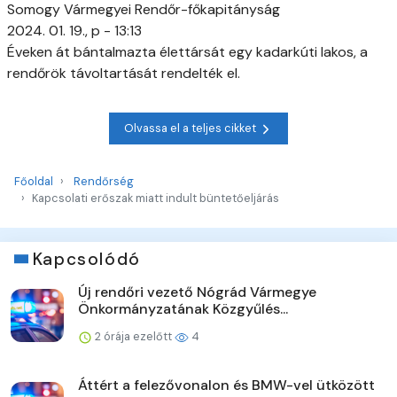
Somogy Vármegyei Rendőr-főkapitányság
2024. 01. 19., p - 13:13
Éveken át bántalmazta élettársát egy kadarkúti lakos, a
rendőrök távoltartását rendelték el.
Olvassa el a teljes cikket
Főoldal
Rendőrség
Kapcsolati erőszak miatt indult büntetőeljárás
Kapcsolódó
Új rendőri vezető Nógrád Vármegye
Önkormányzatának Közgyűlés...
2 órája ezelőtt
4
Áttért a felezővonalon és BMW-vel ütközött