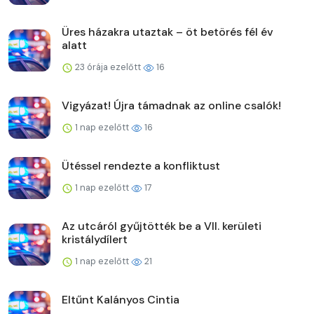
Üres házakra utaztak – öt betörés fél év
alatt
23 órája ezelőtt
16
Vigyázat! Újra támadnak az online csalók!
1 nap ezelőtt
16
Ütéssel rendezte a konfliktust
1 nap ezelőtt
17
Az utcáról gyűjtötték be a VII. kerületi
kristálydílert
1 nap ezelőtt
21
Eltűnt Kalányos Cintia