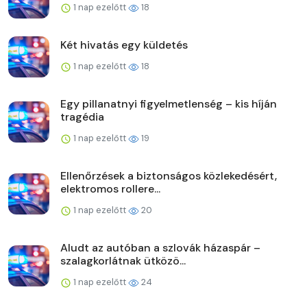
1 nap ezelőtt
18
Két hivatás egy küldetés
1 nap ezelőtt
18
Egy pillanatnyi figyelmetlenség – kis híján
tragédia
1 nap ezelőtt
19
Ellenőrzések a biztonságos közlekedésért,
elektromos rollere...
1 nap ezelőtt
20
Aludt az autóban a szlovák házaspár –
szalagkorlátnak ütközö...
1 nap ezelőtt
24