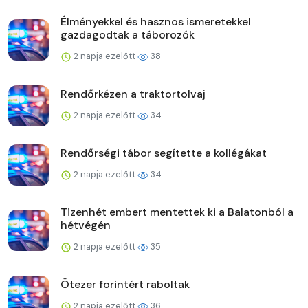
Élményekkel és hasznos ismeretekkel
gazdagodtak a táborozók
2 napja ezelőtt
38
Rendőrkézen a traktortolvaj
2 napja ezelőtt
34
Rendőrségi tábor segítette a kollégákat
2 napja ezelőtt
34
Tizenhét embert mentettek ki a Balatonból a
hétvégén
2 napja ezelőtt
35
Ötezer forintért raboltak
2 napja ezelőtt
36