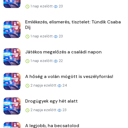
1 nap ezelőtt
23
Emlékezés, elismerés, tisztelet: Tündik Csaba
Díj
1 nap ezelőtt
23
Játékos megelőzés a családi napon
1 nap ezelőtt
22
A hőség a volán mögött is veszélyforrás!
2 napja ezelőtt
24
Drogügyek egy hét alatt
2 napja ezelőtt
23
A legjobb, ha becsatolod