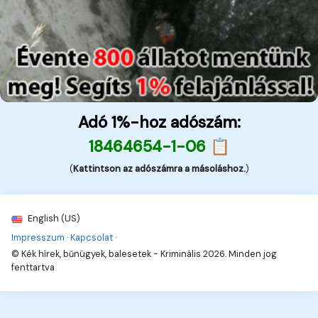
Adó 1%-hoz adószám:
18464654-1-06 📋
(
Kattintson az adószámra a másoláshoz.
)
English (US)
Impresszum
·
Kapcsolat
·
© Kék hírek, bűnügyek, balesetek - Kriminális 2026. Minden jog
fenttartva