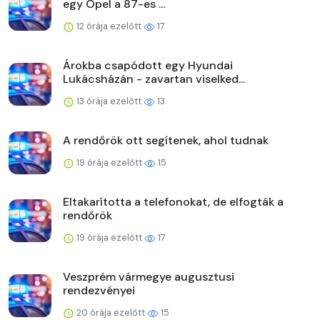
egy Opel a 87-es ...
12 órája ezelőtt
17
Árokba csapódott egy Hyundai
Lukácsházán - zavartan viselked...
13 órája ezelőtt
13
A rendőrök ott segítenek, ahol tudnak
19 órája ezelőtt
15
Eltakarította a telefonokat, de elfogták a
rendőrök
19 órája ezelőtt
17
Veszprém vármegye augusztusi
rendezvényei
20 órája ezelőtt
15