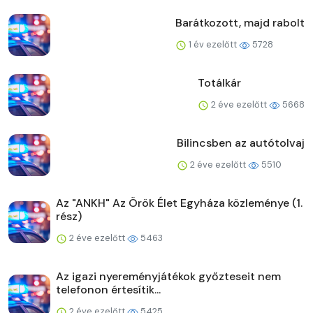
Barátkozott, majd rabolt
1 év ezelőtt
5728
Totálkár
2 éve ezelőtt
5668
Bilincsben az autótolvaj
2 éve ezelőtt
5510
Az "ANKH" Az Örök Élet Egyháza közleménye (1.
rész)
2 éve ezelőtt
5463
Az igazi nyereményjátékok győzteseit nem
telefonon értesítik...
2 éve ezelőtt
5425