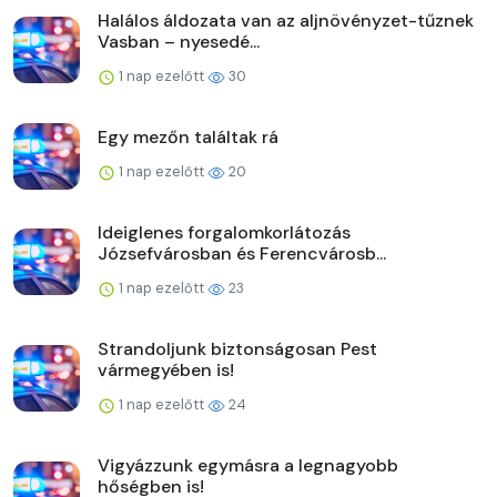
Halálos áldozata van az aljnövényzet-tűznek
Vasban – nyesedé...
1 nap ezelőtt
30
Egy mezőn találtak rá
1 nap ezelőtt
20
Ideiglenes forgalomkorlátozás
Józsefvárosban és Ferencvárosb...
1 nap ezelőtt
23
Strandoljunk biztonságosan Pest
vármegyében is!
1 nap ezelőtt
24
Vigyázzunk egymásra a legnagyobb
hőségben is!