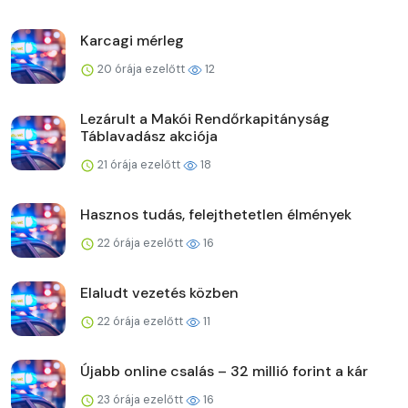
Karcagi mérleg
20 órája ezelőtt
12
Lezárult a Makói Rendőrkapitányság
Táblavadász akciója
21 órája ezelőtt
18
Hasznos tudás, felejthetetlen élmények
22 órája ezelőtt
16
Elaludt vezetés közben
22 órája ezelőtt
11
Újabb online csalás – 32 millió forint a kár
23 órája ezelőtt
16