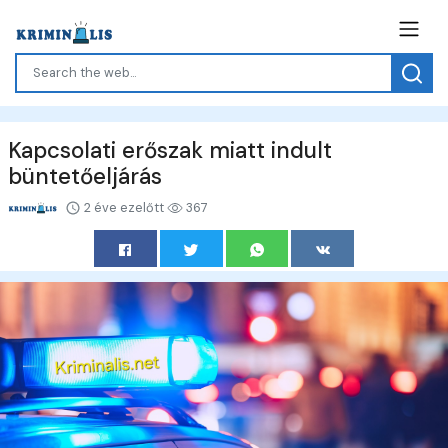
Kapcsolati erőszak miatt indult
büntetőeljárás
2 éve ezelőtt
367