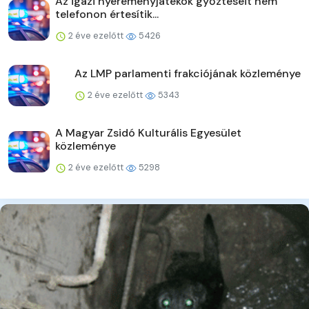
Az igazi nyereményjátékok győzteseit nem
telefonon értesítik...
2 éve ezelőtt
5426
Az LMP parlamenti frakciójának közleménye
2 éve ezelőtt
5343
A Magyar Zsidó Kulturális Egyesület
közleménye
2 éve ezelőtt
5298