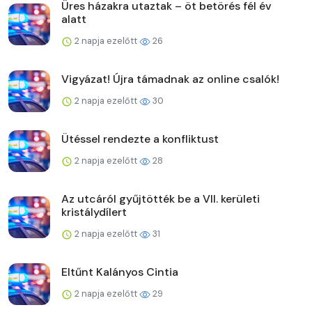
Üres házakra utaztak – öt betörés fél év
alatt
2 napja ezelőtt
26
Vigyázat! Újra támadnak az online csalók!
2 napja ezelőtt
30
Ütéssel rendezte a konfliktust
2 napja ezelőtt
28
Az utcáról gyűjtötték be a VII. kerületi
kristálydílert
2 napja ezelőtt
31
Eltűnt Kalányos Cintia
2 napja ezelőtt
29