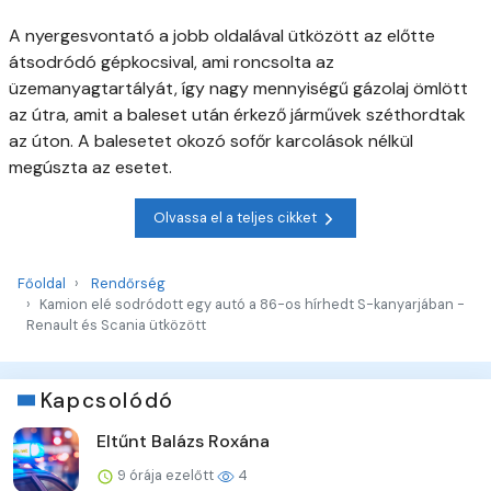
A nyergesvontató a jobb oldalával ütközött az előtte
átsodródó gépkocsival, ami roncsolta az
üzemanyagtartályát, így nagy mennyiségű gázolaj ömlött
az útra, amit a baleset után érkező járművek széthordtak
az úton. A balesetet okozó sofőr karcolások nélkül
megúszta az esetet.
Olvassa el a teljes cikket
Főoldal
Rendőrség
Kamion elé sodródott egy autó a 86-os hírhedt S-kanyarjában -
Renault és Scania ütközött
Kapcsolódó
Eltűnt Balázs Roxána
9 órája ezelőtt
4