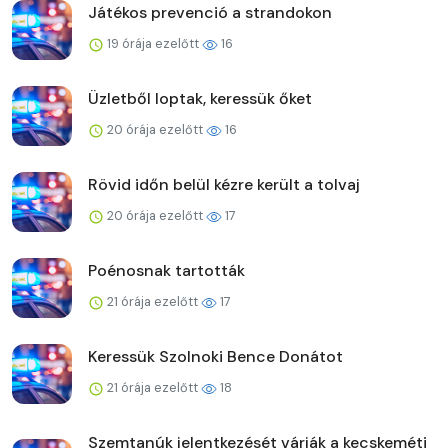
Játékos prevenció a strandokon
19 órája ezelőtt
16
Üzletből loptak, keressük őket
20 órája ezelőtt
16
Rövid időn belül kézre került a tolvaj
20 órája ezelőtt
17
Poénosnak tartották
21 órája ezelőtt
17
Keressük Szolnoki Bence Donátot
21 órája ezelőtt
18
Szemtanúk jelentkezését várják a kecskeméti