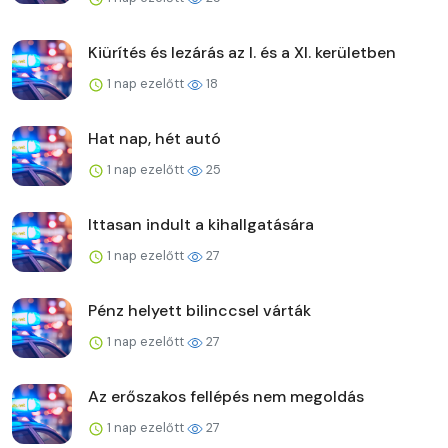
Kiürítés és lezárás az I. és a XI. kerületben
1 nap ezelőtt
18
Hat nap, hét autó
1 nap ezelőtt
25
Ittasan indult a kihallgatására
1 nap ezelőtt
27
Pénz helyett bilinccsel várták
1 nap ezelőtt
27
Az erőszakos fellépés nem megoldás
1 nap ezelőtt
27