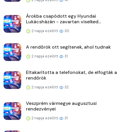
Árokba csapódott egy Hyundai
Lukácsházán - zavartan viselked...
2 napja ezelőtt
30
A rendőrök ott segítenek, ahol tudnak
2 napja ezelőtt
31
Eltakarította a telefonokat, de elfogták a
rendőrök
2 napja ezelőtt
32
Veszprém vármegye augusztusi
rendezvényei
2 napja ezelőtt
31