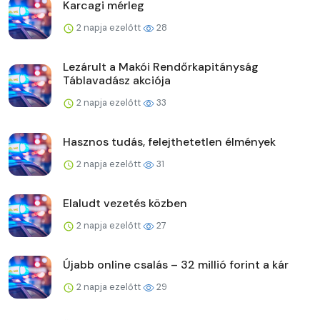
Karcagi mérleg
2 napja ezelőtt
28
Lezárult a Makói Rendőrkapitányság
Táblavadász akciója
2 napja ezelőtt
33
Hasznos tudás, felejthetetlen élmények
2 napja ezelőtt
31
Elaludt vezetés közben
2 napja ezelőtt
27
Újabb online csalás – 32 millió forint a kár
2 napja ezelőtt
29