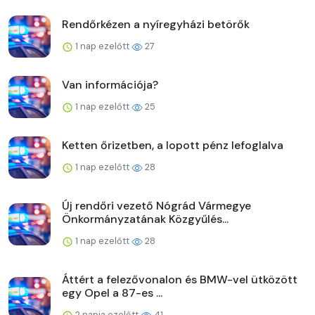
Rendőrkézen a nyíregyházi betörők
1 nap ezelőtt
27
Van információja?
1 nap ezelőtt
25
Ketten őrizetben, a lopott pénz lefoglalva
1 nap ezelőtt
28
Új rendőri vezető Nógrád Vármegye
Önkormányzatának Közgyűlés...
1 nap ezelőtt
28
Áttért a felezővonalon és BMW-vel ütközött
egy Opel a 87-es ...
2 napja ezelőtt
41