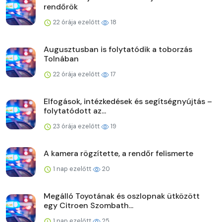
rendőrök
22 órája ezelőtt
18
Augusztusban is folytatódik a toborzás
Tolnában
22 órája ezelőtt
17
Elfogások, intézkedések és segítségnyújtás –
folytatódott az...
23 órája ezelőtt
19
A kamera rögzítette, a rendőr felismerte
1 nap ezelőtt
20
Megálló Toyotának és oszlopnak ütközött
egy Citroen Szombath...
1 nap ezelőtt
25