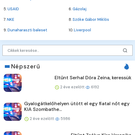
5.
USAID
6.
Gázolaj
7.
NKE
8.
Szőke Gábor Miklós
9.
Dunaharaszti baleset
10.
Liverpool
Népszerű
Eltűnt Serhal Dóra Zeina, keressük
2 éve ezelőtt
6192
Gyalogátkelőhelyen ütött el egy fiatal nőt egy
KIA Szombathe...
2 éve ezelőtt
5986