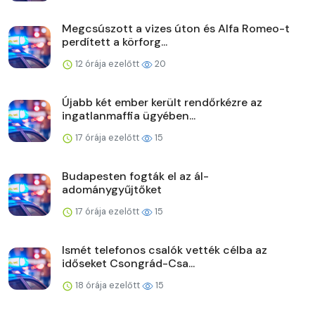
Megcsúszott a vizes úton és Alfa Romeo-t
perdített a körforg...
12 órája ezelőtt
20
Újabb két ember került rendőrkézre az
ingatlanmaffia ügyében...
17 órája ezelőtt
15
Budapesten fogták el az ál-
adománygyűjtőket
17 órája ezelőtt
15
Ismét telefonos csalók vették célba az
időseket Csongrád-Csa...
18 órája ezelőtt
15