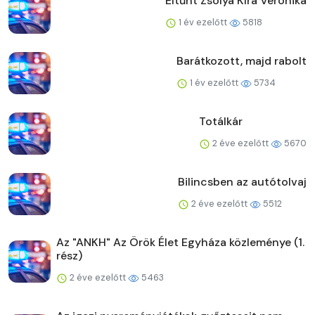
Eltűnt Zsólya Kíra Veronika
1 év ezelőtt
5818
Barátkozott, majd rabolt
1 év ezelőtt
5734
Totálkár
2 éve ezelőtt
5670
Bilincsben az autótolvaj
2 éve ezelőtt
5512
Az "ANKH" Az Örök Élet Egyháza közleménye (1.
rész)
2 éve ezelőtt
5463