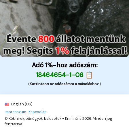
Adó 1%-hoz adószám:
18464654-1-06 📋
(
Kattintson az adószámra a másoláshoz.
)
English (US)
Impresszum
·
Kapcsolat
·
© Kék hírek, bűnügyek, balesetek - Kriminális 2026. Minden jog
fenttartva