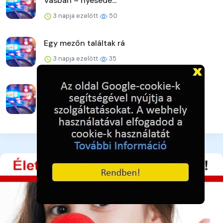
Vasban – nyesedé...
3 napja ezelőtt
50
Egy mezőn találtak rá
3 napja ezelőtt
35
Ideiglenes forgalomkorlátozás
Józsefvárosban és Ferencvárosb...
3 napja ezelőtt
36