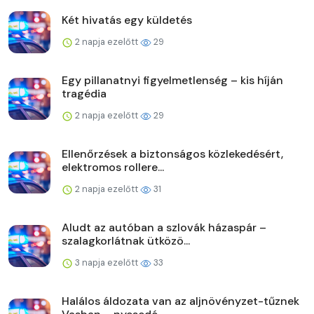
Két hivatás egy küldetés
2 napja ezelőtt
29
Egy pillanatnyi figyelmetlenség – kis híján
tragédia
2 napja ezelőtt
29
Ellenőrzések a biztonságos közlekedésért,
elektromos rollere...
2 napja ezelőtt
31
Aludt az autóban a szlovák házaspár –
szalagkorlátnak ütközö...
3 napja ezelőtt
33
Halálos áldozata van az aljnövényzet-tűznek