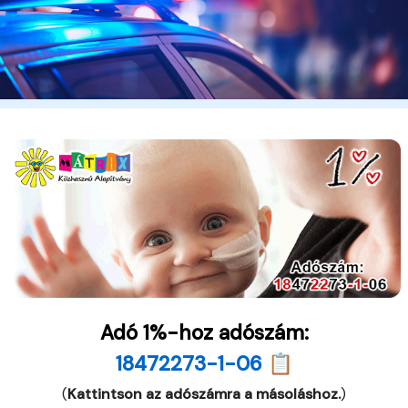
Adó 1%-hoz adószám:
18472273-1-06 📋
(
Kattintson az adószámra a másoláshoz.
)