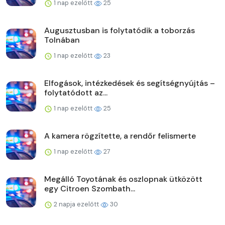
1 nap ezelőtt
25
Augusztusban is folytatódik a toborzás
Tolnában
1 nap ezelőtt
23
Elfogások, intézkedések és segítségnyújtás –
folytatódott az...
1 nap ezelőtt
25
A kamera rögzítette, a rendőr felismerte
1 nap ezelőtt
27
Megálló Toyotának és oszlopnak ütközött
egy Citroen Szombath...
2 napja ezelőtt
30