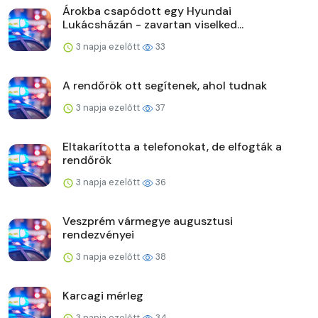
Árokba csapódott egy Hyundai
Lukácsházán - zavartan viselked...
3 napja ezelőtt
33
A rendőrök ott segítenek, ahol tudnak
3 napja ezelőtt
37
Eltakarította a telefonokat, de elfogták a
rendőrök
3 napja ezelőtt
36
Veszprém vármegye augusztusi
rendezvényei
3 napja ezelőtt
38
Karcagi mérleg
3 napja ezelőtt
34