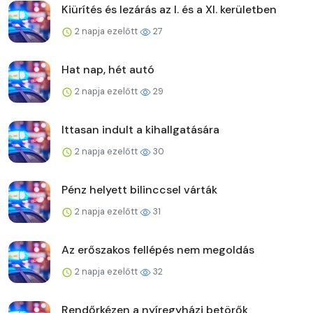
Kiürítés és lezárás az I. és a XI. kerületben
2 napja ezelőtt
27
Hat nap, hét autó
2 napja ezelőtt
29
Ittasan indult a kihallgatására
2 napja ezelőtt
30
Pénz helyett bilinccsel várták
2 napja ezelőtt
31
Az erőszakos fellépés nem megoldás
2 napja ezelőtt
32
Rendőrkézen a nyíregyházi betörők