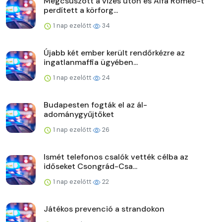
Megcsúszott a vizes úton és Alfa Romeo-t
perdített a körforg...
1 nap ezelőtt
34
Újabb két ember került rendőrkézre az
ingatlanmaffia ügyében...
1 nap ezelőtt
24
Budapesten fogták el az ál-
adománygyűjtőket
1 nap ezelőtt
26
Ismét telefonos csalók vették célba az
időseket Csongrád-Csa...
1 nap ezelőtt
22
Játékos prevenció a strandokon