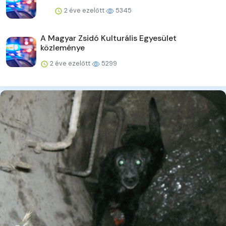
2 éve ezelőtt
5345
A Magyar Zsidó Kulturális Egyesület
közleménye
2 éve ezelőtt
5299