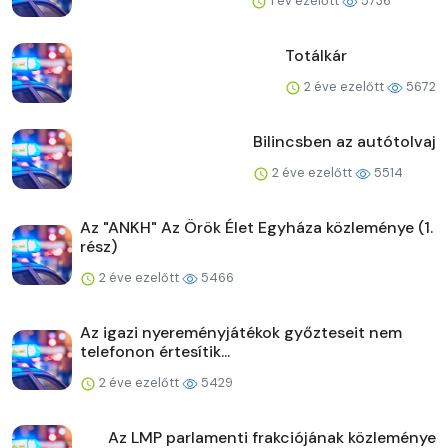
1 év ezelőtt
5736
Totálkár
2 éve ezelőtt
5672
Bilincsben az autótolvaj
2 éve ezelőtt
5514
Az "ANKH" Az Örök Élet Egyháza közleménye (1.
rész)
2 éve ezelőtt
5466
Az igazi nyereményjátékok győzteseit nem
telefonon értesítik...
2 éve ezelőtt
5429
Az LMP parlamenti frakciójának közleménye