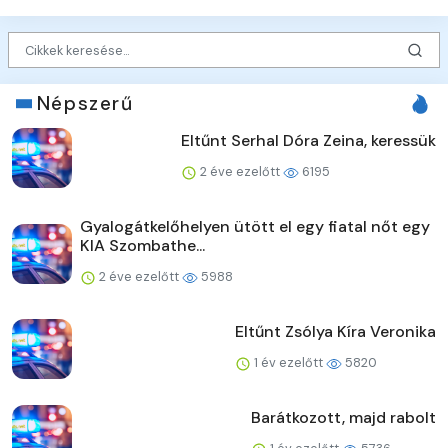
Népszerű
Eltűnt Serhal Dóra Zeina, keressük
2 éve ezelőtt
6195
Gyalogátkelőhelyen ütött el egy fiatal nőt egy
KIA Szombathe...
2 éve ezelőtt
5988
Eltűnt Zsólya Kíra Veronika
1 év ezelőtt
5820
Barátkozott, majd rabolt