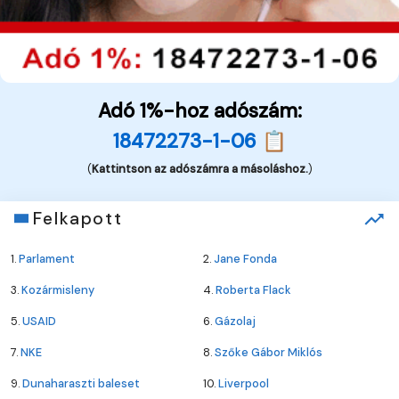
Adó 1%-hoz adószám:
18472273-1-06 📋
(
Kattintson az adószámra a másoláshoz.
)
Felkapott
1.
Parlament
2.
Jane Fonda
3.
Kozármisleny
4.
Roberta Flack
5.
USAID
6.
Gázolaj
7.
NKE
8.
Szőke Gábor Miklós
9.
Dunaharaszti baleset
10.
Liverpool