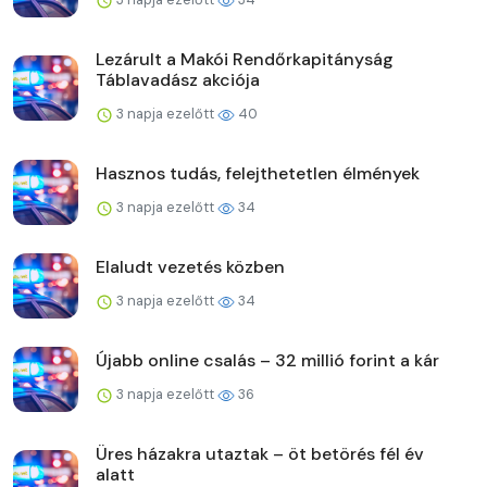
Lezárult a Makói Rendőrkapitányság
Táblavadász akciója
3 napja ezelőtt
40
Hasznos tudás, felejthetetlen élmények
3 napja ezelőtt
34
Elaludt vezetés közben
3 napja ezelőtt
34
Újabb online csalás – 32 millió forint a kár
3 napja ezelőtt
36
Üres házakra utaztak – öt betörés fél év
alatt