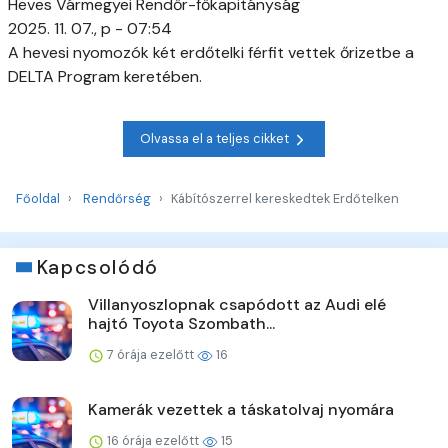
Heves Vármegyei Rendőr-főkapitányság
2025. 11. 07., p - 07:54
A hevesi nyomozók két erdőtelki férfit vettek őrizetbe a
DELTA Program keretében.
Olvassa el a teljes cikket
Főoldal
Rendőrség
Kábítószerrel kereskedtek Erdőtelken
Kapcsolódó
Villanyoszlopnak csapódott az Audi elé
hajtó Toyota Szombath...
7 órája ezelőtt
16
Kamerák vezettek a táskatolvaj nyomára
16 órája ezelőtt
15