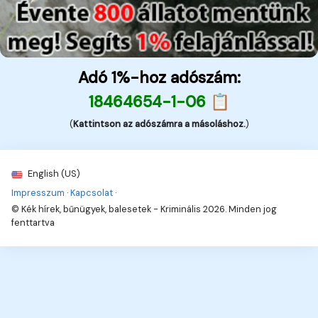
Adó 1%-hoz adószám:
18464654-1-06 📋
(
Kattintson az adószámra a másoláshoz.
)
English (US)
Impresszum
·
Kapcsolat
·
© Kék hírek, bűnügyek, balesetek - Kriminális 2026. Minden jog
fenttartva