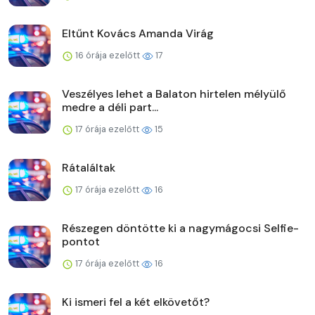
Eltűnt Kovács Amanda Virág
16 órája ezelőtt
17
Veszélyes lehet a Balaton hirtelen mélyülő
medre a déli part...
17 órája ezelőtt
15
Rátaláltak
17 órája ezelőtt
16
Részegen döntötte ki a nagymágocsi Selfie-
pontot
17 órája ezelőtt
16
Ki ismeri fel a két elkövetőt?