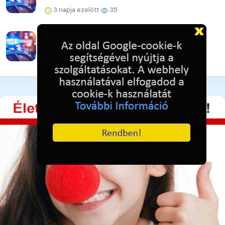
3 napja ezelőtt
35
Vigyázat! Újra támadnak az online csalók!
3 napja ezelőtt
36