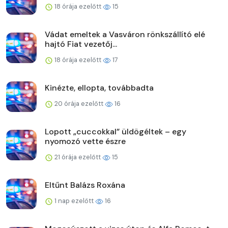
18 órája ezelőtt
15
Vádat emeltek a Vasváron rönkszállító elé
hajtó Fiat vezetőj...
18 órája ezelőtt
17
Kinézte, ellopta, továbbadta
20 órája ezelőtt
16
Lopott „cuccokkal” üldögéltek – egy
nyomozó vette észre
21 órája ezelőtt
15
Eltűnt Balázs Roxána
1 nap ezelőtt
16