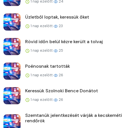
1 nap ezelőtt
24
Üzletből loptak, keressük őket
1 nap ezelőtt
23
Rövid időn belül kézre került a tolvaj
1 nap ezelőtt
25
Poénosnak tartották
1 nap ezelőtt
26
Keressük Szolnoki Bence Donátot
1 nap ezelőtt
26
Szemtanúk jelentkezését várják a kecskeméti
rendőrök