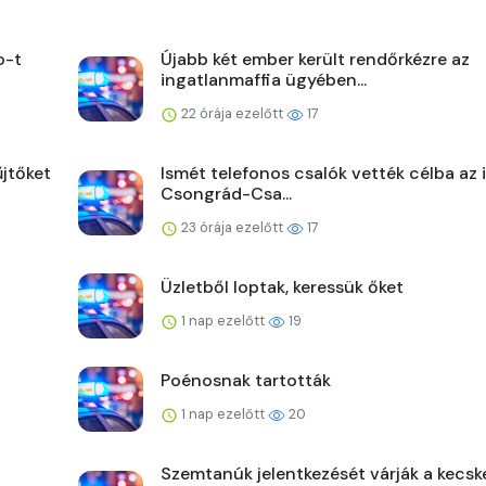
o-t
Újabb két ember került rendőrkézre az
ingatlanmaffia ügyében...
22 órája ezelőtt
17
jtőket
Ismét telefonos csalók vették célba az 
Csongrád-Csa...
23 órája ezelőtt
17
Üzletből loptak, keressük őket
1 nap ezelőtt
19
Poénosnak tartották
1 nap ezelőtt
20
Szemtanúk jelentkezését várják a kecsk