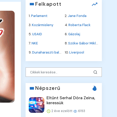
Felkapott
1.
Parlament
2.
Jane Fonda
3.
Kozármisleny
4.
Roberta Flack
5.
USAID
6.
Gázolaj
7.
NKE
8.
Szőke Gábor Miklós
9.
Dunaharaszti baleset
10.
Liverpool
Népszerű
Eltűnt Serhal Dóra Zeina,
keressük
2 éve ezelőtt
6193