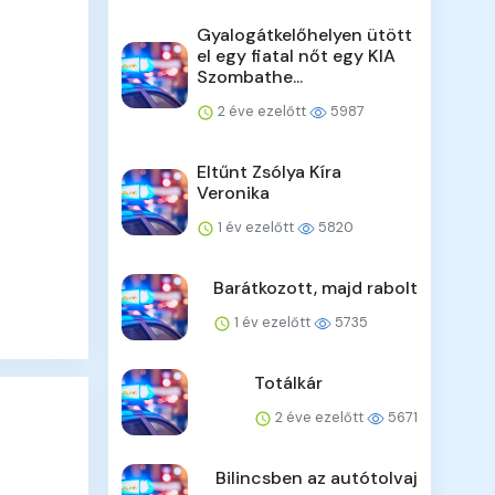
Gyalogátkelőhelyen ütött
el egy fiatal nőt egy KIA
Szombathe...
2 éve ezelőtt
5987
Eltűnt Zsólya Kíra
Veronika
1 év ezelőtt
5820
Barátkozott, majd rabolt
1 év ezelőtt
5735
Totálkár
2 éve ezelőtt
5671
Bilincsben az autótolvaj