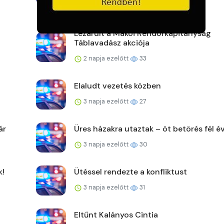
Lezárult a Makói Rendőrkapitányság
Táblavadász akciója
2 napja ezelőtt
33
Elaludt vezetés közben
3 napja ezelőtt
27
ár
Üres házakra utaztak – öt betörés fél év
3 napja ezelőtt
30
k!
Ütéssel rendezte a konfliktust
3 napja ezelőtt
31
Eltűnt Kalányos Cintia