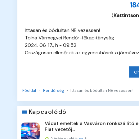
18
(
Kattintson
Ittasan és bódultan NE vezessen!
Tolna Vármegyei Rendőr-főkapitányság
2024. 06. 17., h - 09:52
Országosan ellenőrzik az egyenruhások a járművezet
Ol
Főoldal
Rendőrség
Ittasan és bódultan NE vezessen!
Kapcsolódó
Vádat emeltek a Vasváron rönkszállító e
Fiat vezetőj...
2 órája ezelőtt
6