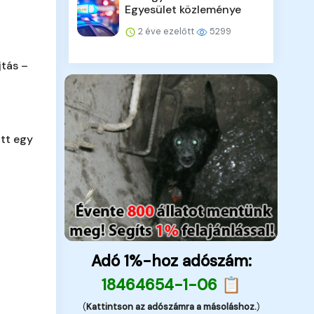
Egyesület közleménye
2 éve ezelőtt
5299
jtás –
tt egy
Adó 1%-hoz adószám:
18464654-1-06 📋
(
Kattintson az adószámra a másoláshoz.
)