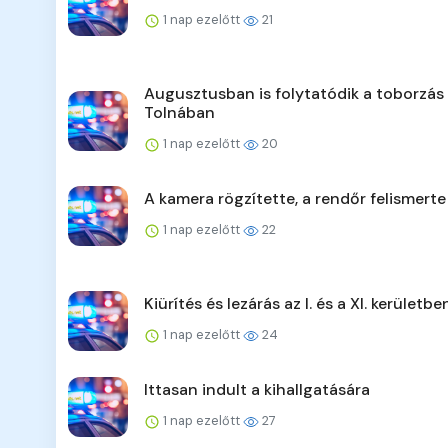
1 nap ezelőtt
21
Augusztusban is folytatódik a toborzás
Tolnában
1 nap ezelőtt
20
A kamera rögzítette, a rendőr felismerte
1 nap ezelőtt
22
Kiürítés és lezárás az I. és a XI. kerületbe
1 nap ezelőtt
24
Ittasan indult a kihallgatására
1 nap ezelőtt
27