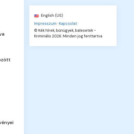
English (US)
Impresszum
·
Kapcsolat
·
© Kék hírek, bűnügyek, balesetek -
va
Kriminális 2026. Minden jog fenttartva
özött
vényei