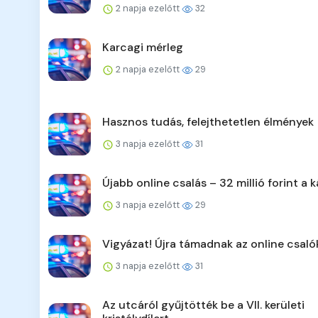
2 napja ezelőtt
32
Karcagi mérleg
2 napja ezelőtt
29
Hasznos tudás, felejthetetlen élmények
3 napja ezelőtt
31
Újabb online csalás – 32 millió forint a k
3 napja ezelőtt
29
Vigyázat! Újra támadnak az online csaló
3 napja ezelőtt
31
Az utcáról gyűjtötték be a VII. kerületi