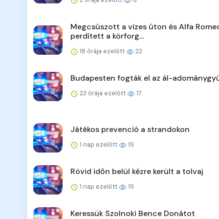
Megcsúszott a vizes úton és Alfa Rome
perdített a körforg...
18 órája ezelőtt
22
Budapesten fogták el az ál-adománygyű
23 órája ezelőtt
17
Játékos prevenció a strandokon
1 nap ezelőtt
19
Rövid időn belül kézre került a tolvaj
1 nap ezelőtt
19
Keressük Szolnoki Bence Donátot