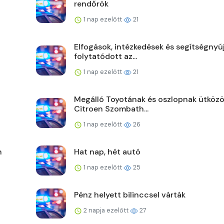
rendőrök
1 nap ezelőtt
21
Elfogások, intézkedések és segítségnyú
folytatódott az...
1 nap ezelőtt
21
Megálló Toyotának és oszlopnak ütközö
Citroen Szombath...
1 nap ezelőtt
26
n
Hat nap, hét autó
1 nap ezelőtt
25
Pénz helyett bilinccsel várták
2 napja ezelőtt
27