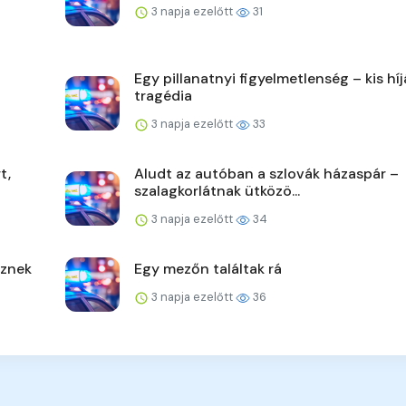
3 napja ezelőtt
31
Egy pillanatnyi figyelmetlenség – kis hí
tragédia
3 napja ezelőtt
33
t,
Aludt az autóban a szlovák házaspár –
szalagkorlátnak ütközö...
3 napja ezelőtt
34
űznek
Egy mezőn találtak rá
3 napja ezelőtt
36