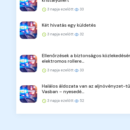
kristálydílert
3 napja ezelőtt
33
Két hivatás egy küldetés
3 napja ezelőtt
32
Ellenőrzések a biztonságos közlekedésér
elektromos rollere...
3 napja ezelőtt
33
Halálos áldozata van az aljnövényzet-t
Vasban – nyesedé...
3 napja ezelőtt
52