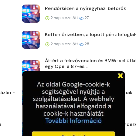
Rendőrkézen a nyíregyházi betörők
2 napja ezelőtt
27
Ketten őrizetben, a lopott pénz lefoglal
2 napja ezelőtt
28
Áttért a felezővonalon és BMW-vel ütk
egy Opel a 87-es ...
2 napja ezelőtt
43
ázán -
A rendőrök ott segítenek, ahol tudnak
2 napja ezelőtt
32
a
Veszprém vármegye augusztusi rendez
2 napja ezelőtt
32