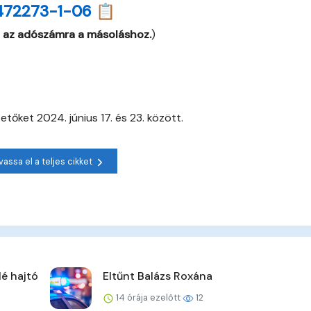
472273-1-06 📋
 az adószámra a másoláshoz.
)
őket 2024. június 17. és 23. között.
vassa el a teljes cikket
lé hajtó
Eltűnt Balázs Roxána
14 órája ezelőtt
12