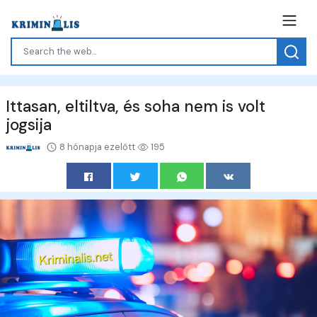
Ittasan, eltiltva, és soha nem is volt
jogsija
8 hónapja ezelőtt
195