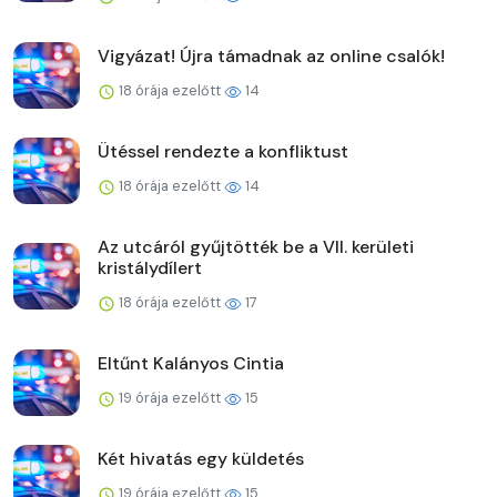
Vigyázat! Újra támadnak az online csalók!
18 órája ezelőtt
14
Ütéssel rendezte a konfliktust
18 órája ezelőtt
14
Az utcáról gyűjtötték be a VII. kerületi
kristálydílert
18 órája ezelőtt
17
Eltűnt Kalányos Cintia
19 órája ezelőtt
15
Két hivatás egy küldetés
19 órája ezelőtt
15