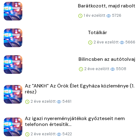
Barátkozott, majd rabolt
1 év ezelőtt
5726
Totálkár
2 éve ezelőtt
5666
Bilincsben az autótolvaj
2 éve ezelőtt
5508
Az "ANKH" Az Örök Élet Egyháza közleménye (1.
rész)
2 éve ezelőtt
5461
Az igazi nyereményjátékok győzteseit nem
telefonon értesítik...
2 éve ezelőtt
5422