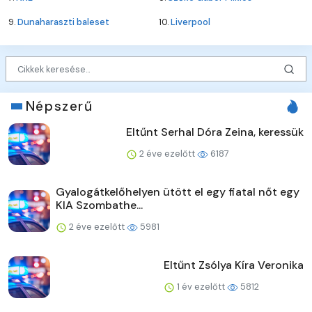
9.
Dunaharaszti baleset
10.
Liverpool
Népszerű
Eltűnt Serhal Dóra Zeina, keressük
2 éve ezelőtt
6187
Gyalogátkelőhelyen ütött el egy fiatal nőt egy
KIA Szombathe...
2 éve ezelőtt
5981
Eltűnt Zsólya Kíra Veronika
1 év ezelőtt
5812