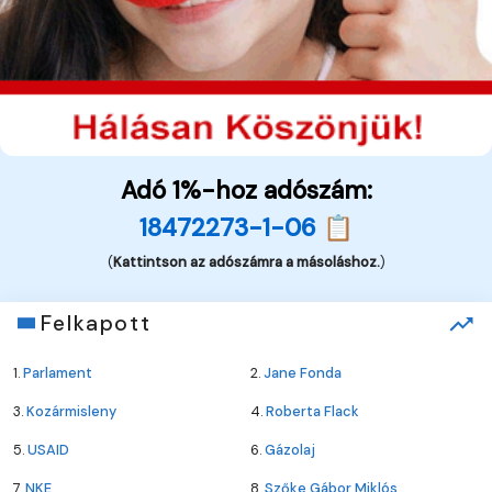
Adó 1%-hoz adószám:
18472273-1-06 📋
(
Kattintson az adószámra a másoláshoz.
)
Felkapott
1.
Parlament
2.
Jane Fonda
3.
Kozármisleny
4.
Roberta Flack
5.
USAID
6.
Gázolaj
7.
NKE
8.
Szőke Gábor Miklós