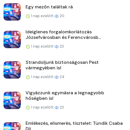
Egy mezőn találtak rá
1 nap ezelőtt
20
Ideiglenes forgalomkorlátozás
Józsefvárosban és Ferencvárosb...
1 nap ezelőtt
23
Strandoljunk biztonságosan Pest
vármegyében is!
1 nap ezelőtt
24
Vigyázzunk egymásra a legnagyobb
hőségben is!
1 nap ezelőtt
23
Emlékezés, elismerés, tisztelet: Tündik Csaba
Díj