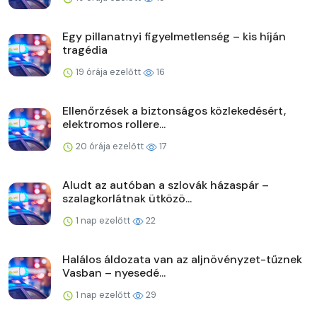
Egy pillanatnyi figyelmetlenség – kis híján
tragédia
19 órája ezelőtt
16
Ellenőrzések a biztonságos közlekedésért,
elektromos rollere...
20 órája ezelőtt
17
Aludt az autóban a szlovák házaspár –
szalagkorlátnak ütközö...
1 nap ezelőtt
22
Halálos áldozata van az aljnövényzet-tűznek
Vasban – nyesedé...
1 nap ezelőtt
29