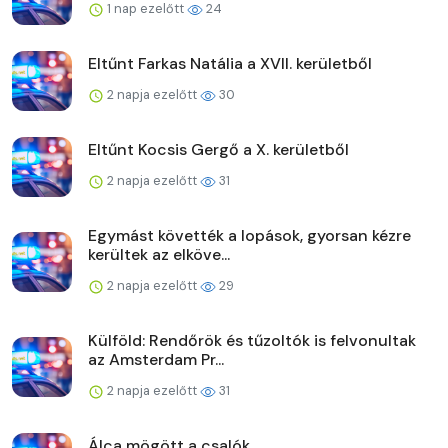
1 nap ezelőtt
24
Eltűnt Farkas Natália a XVII. kerületből
2 napja ezelőtt
30
Eltűnt Kocsis Gergő a X. kerületből
2 napja ezelőtt
31
Egymást követték a lopások, gyorsan kézre
kerültek az elköve...
2 napja ezelőtt
29
Külföld: Rendőrök és tűzoltók is felvonultak
az Amsterdam Pr...
2 napja ezelőtt
31
Álca mögött a csalók