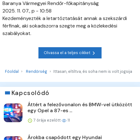
Baranya Vármegyei Rendőr-főkapitányság
2025. 11. 07., p - 10:58
Kezdeményezték a letartóztatását annak a szekszárdi
férfinak, aki sokadszorra szegte meg a közlekedési
szabályokat.
Olvassa el a teljes cikket
Főoldal
Rendőrség
Ittasan, eltiltva, és soha nem is volt jogsija
Kapcsolódó
Áttért a felezővonalon és BMW-vel ütközött
egy Opel a 87-es ...
7 órája ezelőtt
11
Árokba csapódott egy Hyundai