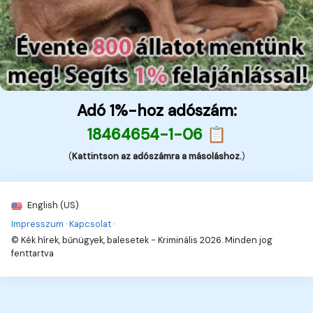
Adó 1%-hoz adószám:
18464654-1-06 📋
(
Kattintson az adószámra a másoláshoz.
)
English (US)
Impresszum
·
Kapcsolat
·
© Kék hírek, bűnügyek, balesetek - Kriminális 2026. Minden jog
fenttartva