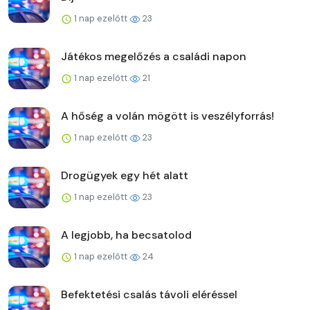
1 nap ezelőtt
23
Játékos megelőzés a családi napon
1 nap ezelőtt
21
A hőség a volán mögött is veszélyforrás!
1 nap ezelőtt
23
Drogügyek egy hét alatt
1 nap ezelőtt
23
A legjobb, ha becsatolod
1 nap ezelőtt
24
Befektetési csalás távoli eléréssel