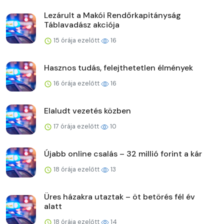
Lezárult a Makói Rendőrkapitányság
Táblavadász akciója
15 órája ezelőtt
16
Hasznos tudás, felejthetetlen élmények
16 órája ezelőtt
16
Elaludt vezetés közben
17 órája ezelőtt
10
Újabb online csalás – 32 millió forint a kár
18 órája ezelőtt
13
Üres házakra utaztak – öt betörés fél év
alatt
18 órája ezelőtt
14