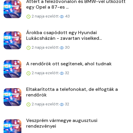
Áttért a felezővonalon és BMW-vel ütközött
egy Opel a 87-es ...
2 napja ezelőtt
43
Árokba csapódott egy Hyundai
Lukácsházán - zavartan viselked...
2 napja ezelőtt
30
A rendőrök ott segítenek, ahol tudnak
2 napja ezelőtt
32
Eltakarította a telefonokat, de elfogták a
rendőrök
2 napja ezelőtt
32
Veszprém vármegye augusztusi
rendezvényei