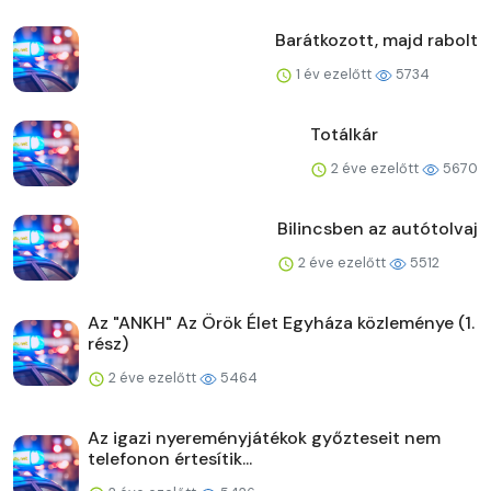
Barátkozott, majd rabolt
1 év ezelőtt
5734
Totálkár
2 éve ezelőtt
5670
Bilincsben az autótolvaj
2 éve ezelőtt
5512
Az "ANKH" Az Örök Élet Egyháza közleménye (1.
rész)
2 éve ezelőtt
5464
Az igazi nyereményjátékok győzteseit nem
telefonon értesítik...