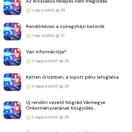
Az erőszakos fellépés nem megoldás
1 nap ezelőtt
28
Rendőrkézen a nyíregyházi betörők
1 nap ezelőtt
27
Van információja?
2 napja ezelőtt
25
Ketten őrizetben, a lopott pénz lefoglalva
2 napja ezelőtt
28
Új rendőri vezető Nógrád Vármegye
Önkormányzatának Közgyűlés...
2 napja ezelőtt
28