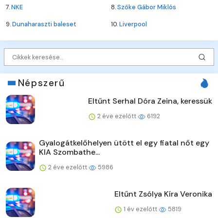
7.
NKE
8.
Szőke Gábor Miklós
9.
Dunaharaszti baleset
10.
Liverpool
Népszerű
Eltűnt Serhal Dóra Zeina, keressük
2 éve ezelőtt
6192
Gyalogátkelőhelyen ütött el egy fiatal nőt egy
KIA Szombathe...
2 éve ezelőtt
5986
Eltűnt Zsólya Kíra Veronika
1 év ezelőtt
5819