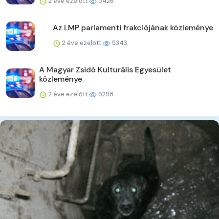
2 éve ezelőtt
5426
Az LMP parlamenti frakciójának közleménye
2 éve ezelőtt
5343
A Magyar Zsidó Kulturális Egyesület
közleménye
2 éve ezelőtt
5298