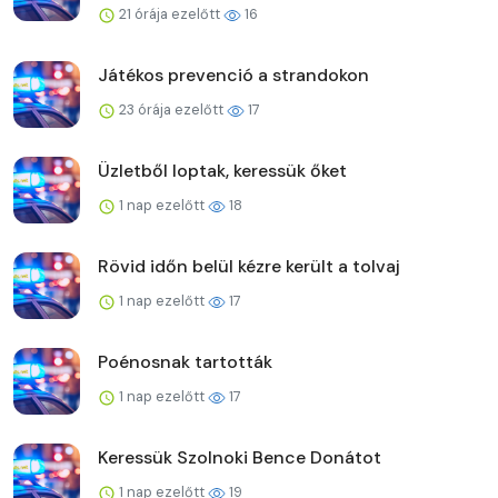
21 órája ezelőtt
16
Játékos prevenció a strandokon
23 órája ezelőtt
17
Üzletből loptak, keressük őket
1 nap ezelőtt
18
Rövid időn belül kézre került a tolvaj
1 nap ezelőtt
17
Poénosnak tartották
1 nap ezelőtt
17
Keressük Szolnoki Bence Donátot
1 nap ezelőtt
19