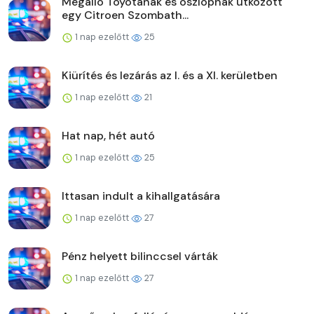
Megálló Toyotának és oszlopnak ütközött
egy Citroen Szombath...
1 nap ezelőtt
25
Kiürítés és lezárás az I. és a XI. kerületben
1 nap ezelőtt
21
Hat nap, hét autó
1 nap ezelőtt
25
Ittasan indult a kihallgatására
1 nap ezelőtt
27
Pénz helyett bilinccsel várták
1 nap ezelőtt
27