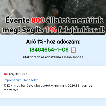
Adó 1%-hoz adószám:
18464654-1-06 📋
(
Kattintson az adószámra a másoláshoz.
)
English (US)
Impresszum
·
Kapcsolat
·
© Kék hírek, bűnügyek, balesetek - Kriminális 2026. Minden jog
fenttartva