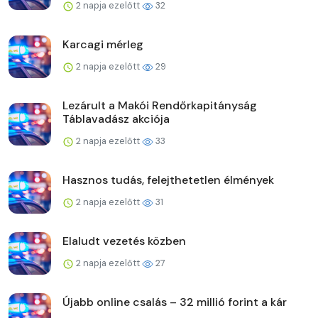
2 napja ezelőtt
32
Karcagi mérleg
2 napja ezelőtt
29
Lezárult a Makói Rendőrkapitányság
Táblavadász akciója
2 napja ezelőtt
33
Hasznos tudás, felejthetetlen élmények
2 napja ezelőtt
31
Elaludt vezetés közben
2 napja ezelőtt
27
Újabb online csalás – 32 millió forint a kár