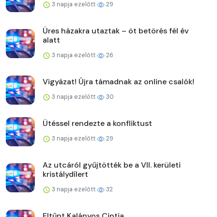
3 napja ezelőtt
29
Üres házakra utaztak – öt betörés fél év
alatt
3 napja ezelőtt
26
Vigyázat! Újra támadnak az online csalók!
3 napja ezelőtt
30
Ütéssel rendezte a konfliktust
3 napja ezelőtt
29
Az utcáról gyűjtötték be a VII. kerületi
kristálydílert
3 napja ezelőtt
32
Eltűnt Kalányos Cintia