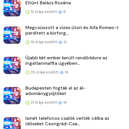
Eltűnt Balázs Roxána
12 órája ezelőtt
6
Megcsúszott a vizes úton és Alfa Romeo-t
perdített a körforg...
16 órája ezelőtt
21
Újabb két ember került rendőrkézre az
ingatlanmaffia ügyében...
20 órája ezelőtt
16
Budapesten fogták el az ál-
adománygyűjtőket
21 órája ezelőtt
16
Ismét telefonos csalók vették célba az
időseket Csongrád-Csa...