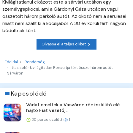
Kivilágítatlanul cikázott este a sárvári utcákon egy
személygépkocsi, ami a Gárdonyi Géza utcában végül
összetolt három parkoló autót. Az okozó nem a sérülései
miatt nem szállt ki a kocsijából. A 30 év körüli férfi nagyon
bódultnak tűnt.
Olvassa el a teljes cikket
Főoldal
Rendőrség
Ittas sofőr kivilágítatlan Renaultja tört össze három autót
Sárváron
Kapcsolódó
Vádat emeltek a Vasváron rönkszállító elé
hajtó Fiat vezetőj...
30 perce ezelőtt
1