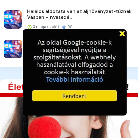
Halálos áldozata van az aljnövényzet-tűznek
Vasban – nyesedé...
3 napja ezelőtt
50
Egy mezőn találtak rá
3 napja ezelőtt
36