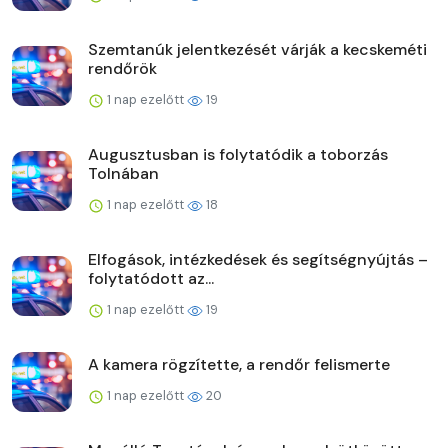
Szemtanúk jelentkezését várják a kecskeméti
rendőrök
1 nap ezelőtt
19
Augusztusban is folytatódik a toborzás
Tolnában
1 nap ezelőtt
18
Elfogások, intézkedések és segítségnyújtás –
folytatódott az...
1 nap ezelőtt
19
A kamera rögzítette, a rendőr felismerte
1 nap ezelőtt
20