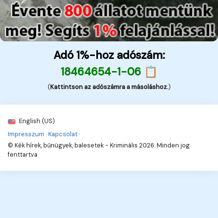
Adó 1%-hoz adószám:
18464654-1-06 📋
(
Kattintson az adószámra a másoláshoz.
)
English (US)
Impresszum
·
Kapcsolat
·
© Kék hírek, bűnügyek, balesetek - Kriminális 2026. Minden jog
fenttartva