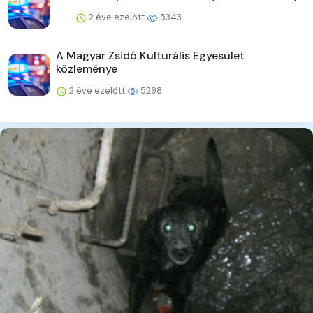
2 éve ezelőtt
5343
A Magyar Zsidó Kulturális Egyesület
közleménye
2 éve ezelőtt
5298