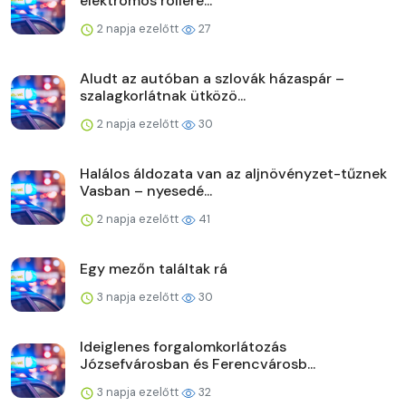
elektromos rollere...
2 napja ezelőtt
27
Aludt az autóban a szlovák házaspár –
szalagkorlátnak ütközö...
2 napja ezelőtt
30
Halálos áldozata van az aljnövényzet-tűznek
Vasban – nyesedé...
2 napja ezelőtt
41
Egy mezőn találtak rá
3 napja ezelőtt
30
Ideiglenes forgalomkorlátozás
Józsefvárosban és Ferencvárosb...
3 napja ezelőtt
32