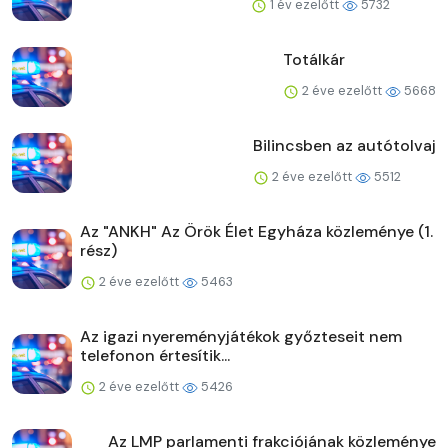
1 év ezelőtt
5732
Totálkár
2 éve ezelőtt
5668
Bilincsben az autótolvaj
2 éve ezelőtt
5512
Az "ANKH" Az Örök Élet Egyháza közleménye (1.
rész)
2 éve ezelőtt
5463
Az igazi nyereményjátékok győzteseit nem
telefonon értesítik...
2 éve ezelőtt
5426
Az LMP parlamenti frakciójának közleménye