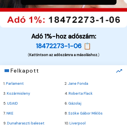
Adó 1%-hoz adószám:
18472273-1-06 📋
(
Kattintson az adószámra a másoláshoz.
)
Felkapott
1.
Parlament
2.
Jane Fonda
3.
Kozármisleny
4.
Roberta Flack
5.
USAID
6.
Gázolaj
7.
NKE
8.
Szőke Gábor Miklós
9.
Dunaharaszti baleset
10.
Liverpool