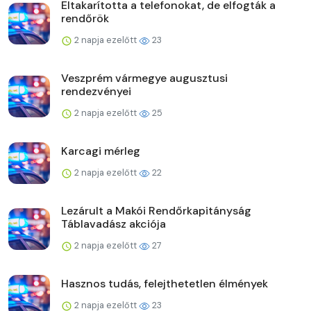
Eltakarította a telefonokat, de elfogták a
rendőrök
2 napja ezelőtt
23
Veszprém vármegye augusztusi
rendezvényei
2 napja ezelőtt
25
Karcagi mérleg
2 napja ezelőtt
22
Lezárult a Makói Rendőrkapitányság
Táblavadász akciója
2 napja ezelőtt
27
Hasznos tudás, felejthetetlen élmények
2 napja ezelőtt
23