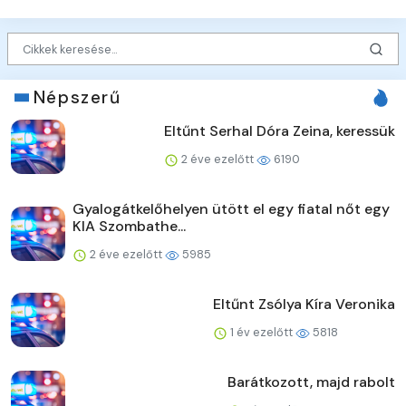
Népszerű
Eltűnt Serhal Dóra Zeina, keressük
2 éve ezelőtt
6190
Gyalogátkelőhelyen ütött el egy fiatal nőt egy
KIA Szombathe...
2 éve ezelőtt
5985
Eltűnt Zsólya Kíra Veronika
1 év ezelőtt
5818
Barátkozott, majd rabolt