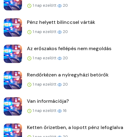
1 nap ezelőtt
20
Pénz helyett bilinccsel várták
1 nap ezelőtt
20
Az erőszakos fellépés nem megoldás
1 nap ezelőtt
20
Rendőrkézen a nyíregyházi betörők
1 nap ezelőtt
20
Van információja?
1 nap ezelőtt
16
Ketten őrizetben, a lopott pénz lefoglalva
1 nap ezelőtt
20