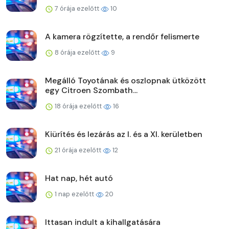
7 órája ezelőtt
10
A kamera rögzítette, a rendőr felismerte
8 órája ezelőtt
9
Megálló Toyotának és oszlopnak ütközött
egy Citroen Szombath...
18 órája ezelőtt
16
Kiürítés és lezárás az I. és a XI. kerületben
21 órája ezelőtt
12
Hat nap, hét autó
1 nap ezelőtt
20
Ittasan indult a kihallgatására