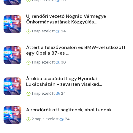
Új rendőri vezető Nógrád Vármegye
Önkormányzatának Közgyűlés...
1 nap ezelőtt
24
Áttért a felezővonalon és BMW-vel ütközött
egy Opel a 87-es ...
1 nap ezelőtt
30
Árokba csapódott egy Hyundai
Lukácsházán - zavartan viselked...
1 nap ezelőtt
24
A rendőrök ott segítenek, ahol tudnak
2 napja ezelőtt
24