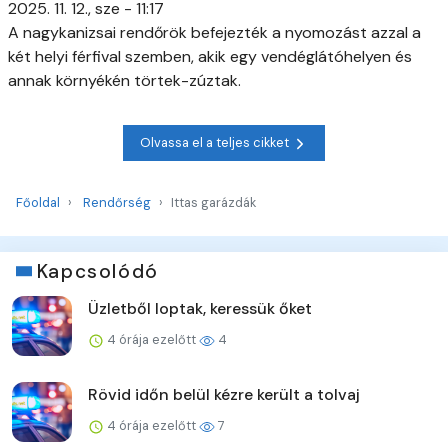
2025. 11. 12., sze - 11:17
A nagykanizsai rendőrök befejezték a nyomozást azzal a
két helyi férfival szemben, akik egy vendéglátóhelyen és
annak környékén törtek-zúztak.
Olvassa el a teljes cikket
Főoldal
Rendőrség
Ittas garázdák
Kapcsolódó
Üzletből loptak, keressük őket
4 órája ezelőtt
4
Rövid időn belül kézre került a tolvaj
4 órája ezelőtt
7