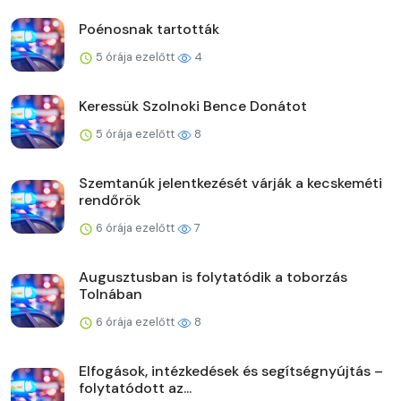
Poénosnak tartották
5 órája ezelőtt
4
Keressük Szolnoki Bence Donátot
5 órája ezelőtt
8
Szemtanúk jelentkezését várják a kecskeméti
rendőrök
6 órája ezelőtt
7
Augusztusban is folytatódik a toborzás
Tolnában
6 órája ezelőtt
8
Elfogások, intézkedések és segítségnyújtás –
folytatódott az...