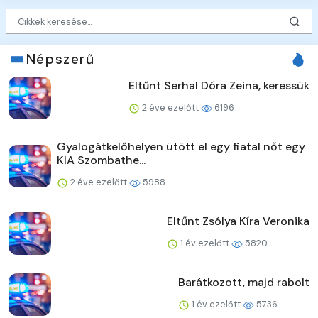
Népszerű
Eltűnt Serhal Dóra Zeina, keressük
2 éve ezelőtt
6196
Gyalogátkelőhelyen ütött el egy fiatal nőt egy
KIA Szombathe...
2 éve ezelőtt
5988
Eltűnt Zsólya Kíra Veronika
1 év ezelőtt
5820
Barátkozott, majd rabolt
1 év ezelőtt
5736