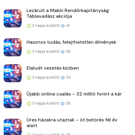
Lezárult a Makói Rendőrkapitányság
Táblavadász akciója
3 napja ezelőtt
41
Hasznos tudás, felejthetetlen élmények
3 napja ezelőtt
36
Elaludt vezetés közben
3 napja ezelőtt
34
Újabb online csalás – 32 millió forint a kár
3 napja ezelőtt
38
Üres házakra utaztak – öt betörés fél év
alatt
3 napja ezelőtt
35