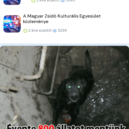
2 éve ezelőtt
5345
A Magyar Zsidó Kulturális Egyesület
közleménye
2 éve ezelőtt
5299