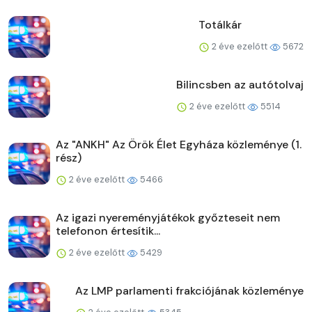
Totálkár
2 éve ezelőtt
5672
Bilincsben az autótolvaj
2 éve ezelőtt
5514
Az "ANKH" Az Örök Élet Egyháza közleménye (1.
rész)
2 éve ezelőtt
5466
Az igazi nyereményjátékok győzteseit nem
telefonon értesítik...
2 éve ezelőtt
5429
Az LMP parlamenti frakciójának közleménye