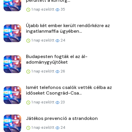
perdített a körforg...
1 nap ezelőtt
35
Újabb két ember került rendőrkézre az
ingatlanmaffia ügyében...
1 nap ezelőtt
24
Budapesten fogták el az ál-
adománygyűjtőket
1 nap ezelőtt
26
Ismét telefonos csalók vették célba az
időseket Csongrád-Csa...
1 nap ezelőtt
23
Játékos prevenció a strandokon
1 nap ezelőtt
24