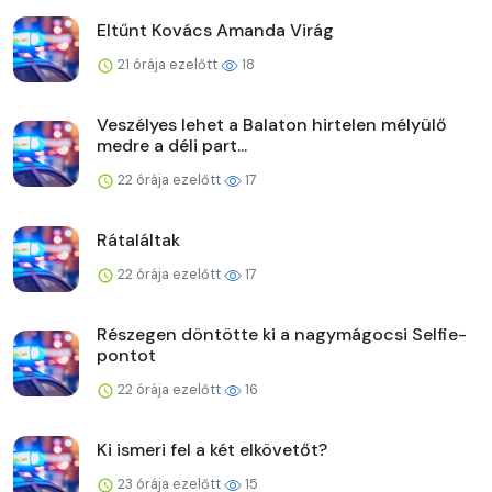
Eltűnt Kovács Amanda Virág
21 órája ezelőtt
18
Veszélyes lehet a Balaton hirtelen mélyülő
medre a déli part...
22 órája ezelőtt
17
Rátaláltak
22 órája ezelőtt
17
Részegen döntötte ki a nagymágocsi Selfie-
pontot
22 órája ezelőtt
16
Ki ismeri fel a két elkövetőt?
23 órája ezelőtt
15