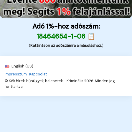
Adó 1%-hoz adószám:
18464654-1-06 📋
(
Kattintson az adószámra a másoláshoz.
)
English (US)
Impresszum
·
Kapcsolat
·
© Kék hírek, bűnügyek, balesetek - Kriminális 2026. Minden jog
fenttartva