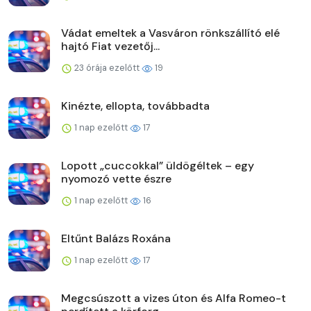
Vádat emeltek a Vasváron rönkszállító elé
hajtó Fiat vezetőj...
23 órája ezelőtt
19
Kinézte, ellopta, továbbadta
1 nap ezelőtt
17
Lopott „cuccokkal” üldögéltek – egy
nyomozó vette észre
1 nap ezelőtt
16
Eltűnt Balázs Roxána
1 nap ezelőtt
17
Megcsúszott a vizes úton és Alfa Romeo-t