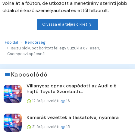
volna át a főúton, de ütközött a menetirány szerinti jobb
oldalról érkező személyautóval és ettől felborult.
Olvassa el a teljes cikket
Főoldal
Rendőrség
Isuzu pickupot borított fel egy Suzuki a 87-esen,
Csempeszkopácsnál
Kapcsolódó
Villanyoszlopnak csapódott az Audi elé
hajtó Toyota Szombath...
12 órája ezelőtt
16
Kamerák vezettek a táskatolvaj nyomára
21 órája ezelőtt
15