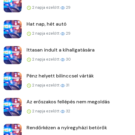
2 napja ezelőtt
29
Hat nap, hét autó
2 napja ezelőtt
29
Ittasan indult a kihallgatására
2 napja ezelőtt
30
Pénz helyett bilinccsel várták
2 napja ezelőtt
31
Az erőszakos fellépés nem megoldás
2 napja ezelőtt
32
Rendőrkézen a nyíregyházi betörők