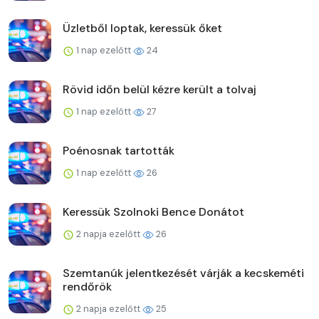
Üzletből loptak, keressük őket
1 nap ezelőtt
24
Rövid időn belül kézre került a tolvaj
1 nap ezelőtt
27
Poénosnak tartották
1 nap ezelőtt
26
Keressük Szolnoki Bence Donátot
2 napja ezelőtt
26
Szemtanúk jelentkezését várják a kecskeméti
rendőrök
2 napja ezelőtt
25