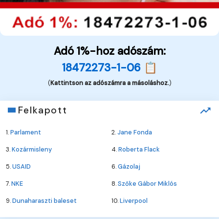
Adó 1%-hoz adószám:
18472273-1-06 📋
(
Kattintson az adószámra a másoláshoz.
)
Felkapott
1.
Parlament
2.
Jane Fonda
3.
Kozármisleny
4.
Roberta Flack
5.
USAID
6.
Gázolaj
7.
NKE
8.
Szőke Gábor Miklós
9.
Dunaharaszti baleset
10.
Liverpool