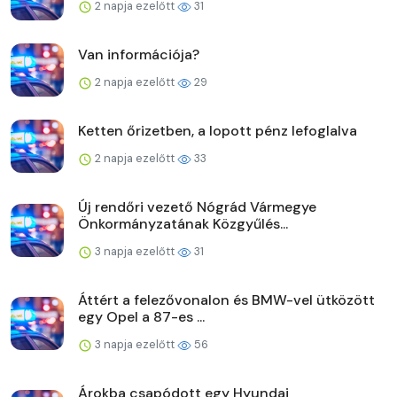
2 napja ezelőtt
31
Van információja?
2 napja ezelőtt
29
Ketten őrizetben, a lopott pénz lefoglalva
2 napja ezelőtt
33
Új rendőri vezető Nógrád Vármegye
Önkormányzatának Közgyűlés...
3 napja ezelőtt
31
Áttért a felezővonalon és BMW-vel ütközött
egy Opel a 87-es ...
3 napja ezelőtt
56
Árokba csapódott egy Hyundai