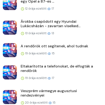
egy Opel a 87-es ...
12 órája ezelőtt
17
Árokba csapódott egy Hyundai
Lukácsházán - zavartan viselked...
13 órája ezelőtt
13
A rendőrök ott segítenek, ahol tudnak
19 órája ezelőtt
15
Eltakarította a telefonokat, de elfogták a
rendőrök
19 órája ezelőtt
17
Veszprém vármegye augusztusi
rendezvényei
20 órája ezelőtt
15