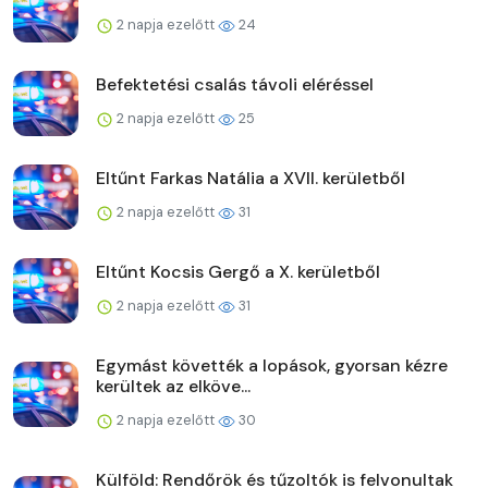
2 napja ezelőtt
24
Befektetési csalás távoli eléréssel
2 napja ezelőtt
25
Eltűnt Farkas Natália a XVII. kerületből
2 napja ezelőtt
31
Eltűnt Kocsis Gergő a X. kerületből
2 napja ezelőtt
31
Egymást követték a lopások, gyorsan kézre
kerültek az elköve...
2 napja ezelőtt
30
Külföld: Rendőrök és tűzoltók is felvonultak