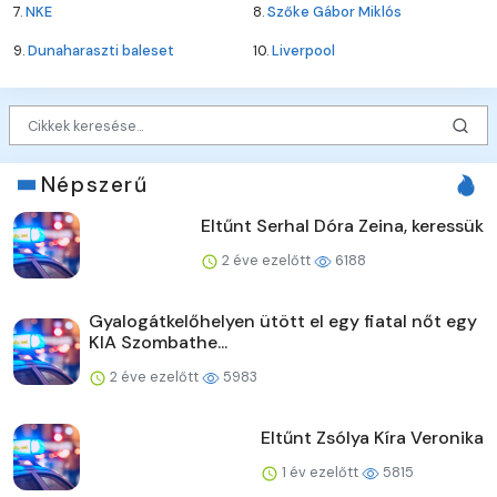
7.
NKE
8.
Szőke Gábor Miklós
9.
Dunaharaszti baleset
10.
Liverpool
Népszerű
Eltűnt Serhal Dóra Zeina, keressük
2 éve ezelőtt
6188
Gyalogátkelőhelyen ütött el egy fiatal nőt egy
KIA Szombathe...
2 éve ezelőtt
5983
Eltűnt Zsólya Kíra Veronika
1 év ezelőtt
5815