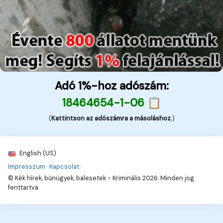
Adó 1%-hoz adószám:
18464654-1-06 📋
(
Kattintson az adószámra a másoláshoz.
)
English (US)
Impresszum
·
Kapcsolat
·
© Kék hírek, bűnügyek, balesetek - Kriminális 2026. Minden jog
fenttartva