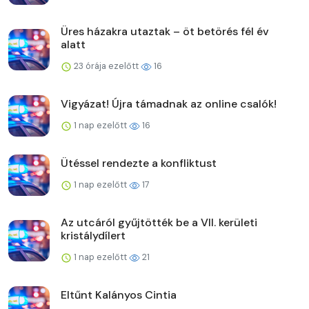
Üres házakra utaztak – öt betörés fél év
alatt
23 órája ezelőtt
16
Vigyázat! Újra támadnak az online csalók!
1 nap ezelőtt
16
Ütéssel rendezte a konfliktust
1 nap ezelőtt
17
Az utcáról gyűjtötték be a VII. kerületi
kristálydílert
1 nap ezelőtt
21
Eltűnt Kalányos Cintia