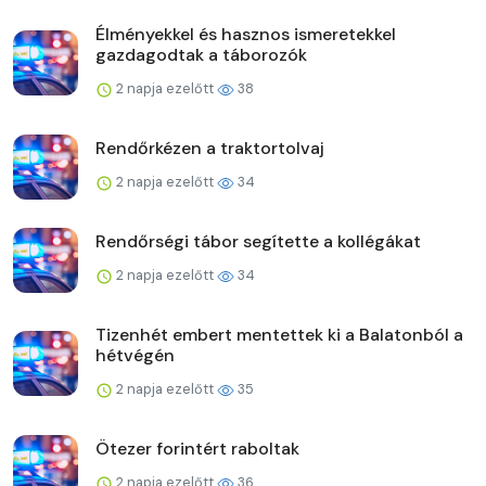
Élményekkel és hasznos ismeretekkel
gazdagodtak a táborozók
2 napja ezelőtt
38
Rendőrkézen a traktortolvaj
2 napja ezelőtt
34
Rendőrségi tábor segítette a kollégákat
2 napja ezelőtt
34
Tizenhét embert mentettek ki a Balatonból a
hétvégén
2 napja ezelőtt
35
Ötezer forintért raboltak
2 napja ezelőtt
36