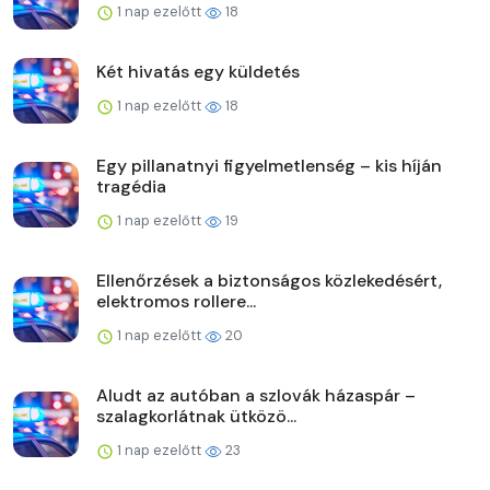
1 nap ezelőtt
18
Két hivatás egy küldetés
1 nap ezelőtt
18
Egy pillanatnyi figyelmetlenség – kis híján
tragédia
1 nap ezelőtt
19
Ellenőrzések a biztonságos közlekedésért,
elektromos rollere...
1 nap ezelőtt
20
Aludt az autóban a szlovák házaspár –
szalagkorlátnak ütközö...
1 nap ezelőtt
23