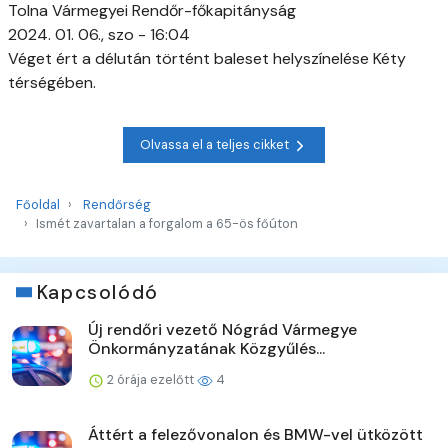
Tolna Vármegyei Rendőr-főkapitányság
2024. 01. 06., szo - 16:04
Véget ért a délután történt baleset helyszínelése Kéty
térségében.
Olvassa el a teljes cikket
Főoldal
Rendőrség
Ismét zavartalan a forgalom a 65-ös főúton
Kapcsolódó
Új rendőri vezető Nógrád Vármegye
Önkormányzatának Közgyűlés...
2 órája ezelőtt
4
Áttért a felezővonalon és BMW-vel ütközött