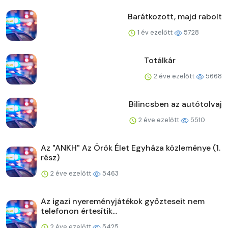
Barátkozott, majd rabolt
1 év ezelőtt
5728
Totálkár
2 éve ezelőtt
5668
Bilincsben az autótolvaj
2 éve ezelőtt
5510
Az "ANKH" Az Örök Élet Egyháza közleménye (1.
rész)
2 éve ezelőtt
5463
Az igazi nyereményjátékok győzteseit nem
telefonon értesítik...
2 éve ezelőtt
5425