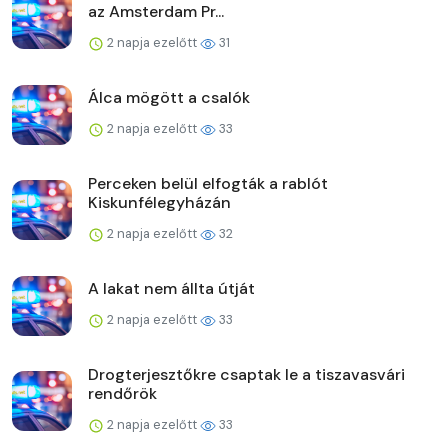
az Amsterdam Pr...
2 napja ezelőtt
31
Álca mögött a csalók
2 napja ezelőtt
33
Perceken belül elfogták a rablót
Kiskunfélegyházán
2 napja ezelőtt
32
A lakat nem állta útját
2 napja ezelőtt
33
Drogterjesztőkre csaptak le a tiszavasvári
rendőrök
2 napja ezelőtt
33