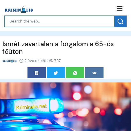
Ismét zavartalan a forgalom a 65-ös
főúton
2 éve ezelőtt
757