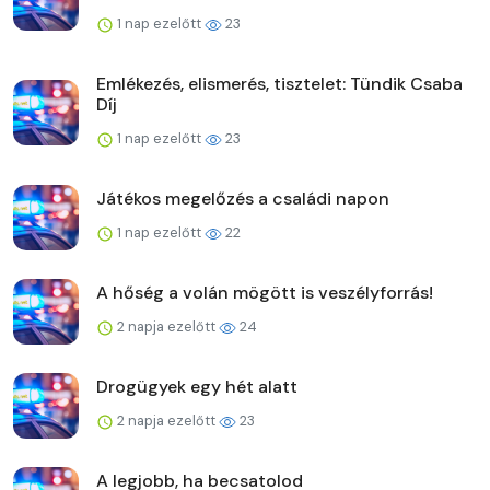
1 nap ezelőtt
23
Emlékezés, elismerés, tisztelet: Tündik Csaba
Díj
1 nap ezelőtt
23
Játékos megelőzés a családi napon
1 nap ezelőtt
22
A hőség a volán mögött is veszélyforrás!
2 napja ezelőtt
24
Drogügyek egy hét alatt
2 napja ezelőtt
23
A legjobb, ha becsatolod