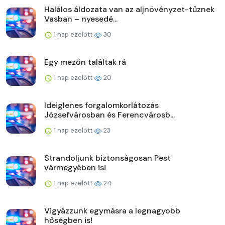
Halálos áldozata van az aljnövényzet-tűznek
Vasban – nyesedé...
1 nap ezelőtt
30
Egy mezőn találtak rá
1 nap ezelőtt
20
Ideiglenes forgalomkorlátozás
Józsefvárosban és Ferencvárosb...
1 nap ezelőtt
23
Strandoljunk biztonságosan Pest
vármegyében is!
1 nap ezelőtt
24
Vigyázzunk egymásra a legnagyobb
hőségben is!