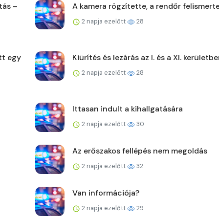
tás –
A kamera rögzítette, a rendőr felismert
2 napja ezelőtt
28
tt egy
Kiürítés és lezárás az I. és a XI. kerületb
2 napja ezelőtt
28
Ittasan indult a kihallgatására
2 napja ezelőtt
30
Az erőszakos fellépés nem megoldás
2 napja ezelőtt
32
Van információja?
2 napja ezelőtt
29