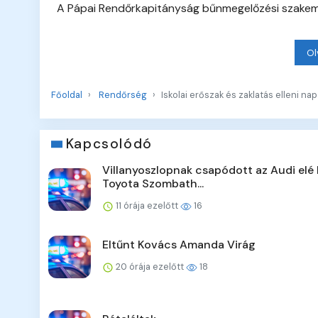
A Pápai Rendőrkapitányság bűnmegelőzési szakemb
Ol
Főoldal
Rendőrség
Iskolai erőszak és zaklatás elleni nap
Kapcsolódó
Villanyoszlopnak csapódott az Audi elé 
Toyota Szombath...
11 órája ezelőtt
16
Eltűnt Kovács Amanda Virág
20 órája ezelőtt
18