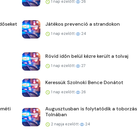
1 nap ezelőtt
26
időseket
Játékos prevenció a strandokon
1 nap ezelőtt
24
Rövid időn belül kézre került a tolvaj
1 nap ezelőtt
27
Keressük Szolnoki Bence Donátot
1 nap ezelőtt
26
eméti
Augusztusban is folytatódik a toborzás
Tolnában
2 napja ezelőtt
24