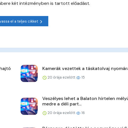
ere két intézményben is tartott előadást.
vassa el a teljes cikket
hajtó
Kamerák vezettek a táskatolvaj nyomár
20 órája ezelőtt
15
Veszélyes lehet a Balaton hirtelen mély
medre a déli part...
20 órája ezelőtt
16