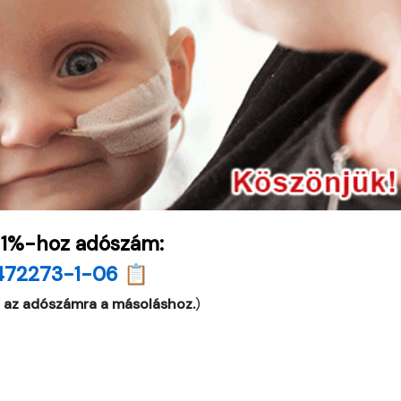
 1%-hoz adószám:
472273-1-06 📋
 az adószámra a másoláshoz.
)