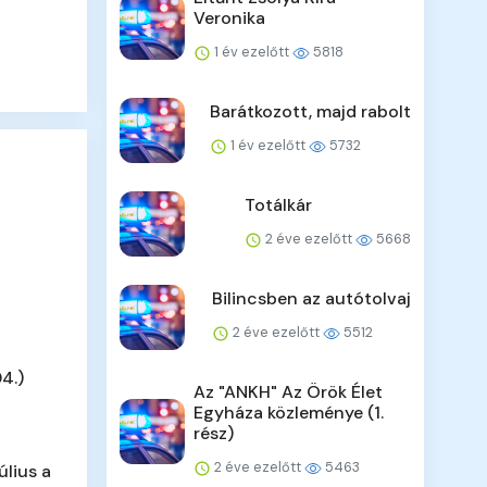
Veronika
1 év ezelőtt
5818
Barátkozott, majd rabolt
1 év ezelőtt
5732
Totálkár
2 éve ezelőtt
5668
Bilincsben az autótolvaj
2 éve ezelőtt
5512
4.)
Az "ANKH" Az Örök Élet
Egyháza közleménye (1.
rész)
2 éve ezelőtt
5463
úlius a