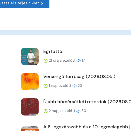
vassa el a teljes cikket
Égi lottó
21 órája ezelőtt
17
Versengő forróság (2026.08.05.)
1 nap ezelőtt
25
Újabb hőmérsékleti rekordok (2026.08.0
2 napja ezelőtt
30
A 6. legszárazabb és a 10. legmelegebb j