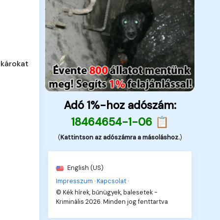
 károkat
Adó 1%-hoz adószám:
18464654-1-06 📋
(
Kattintson az adószámra a másoláshoz.
)
English (US)
Impresszum
·
Kapcsolat
·
© Kék hírek, bűnügyek, balesetek -
Kriminális 2026. Minden jog fenttartva