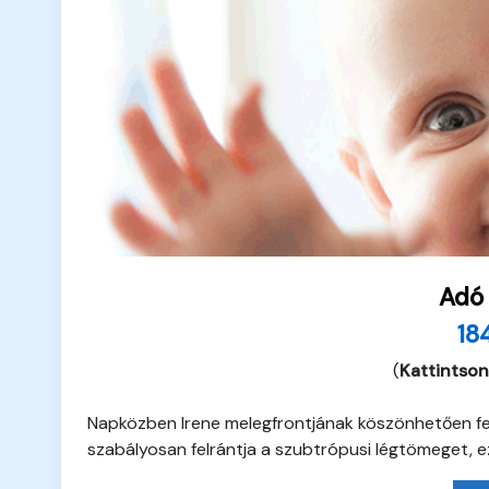
Adó
18
(
Kattintson
Napközben Irene melegfrontjának köszönhetően fel
szabályosan felrántja a szubtrópusi légtömeget, e