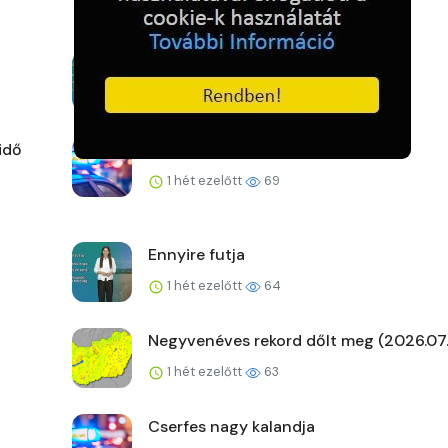
A kemence előtt
1 hét ezelőtt
66
idő
Nincs nagyobb zsaru!
1 hét ezelőtt
69
Ennyire futja
1 hét ezelőtt
64
Negyvenéves rekord dőlt meg (2026.07.
1 hét ezelőtt
63
Cserfes nagy kalandja