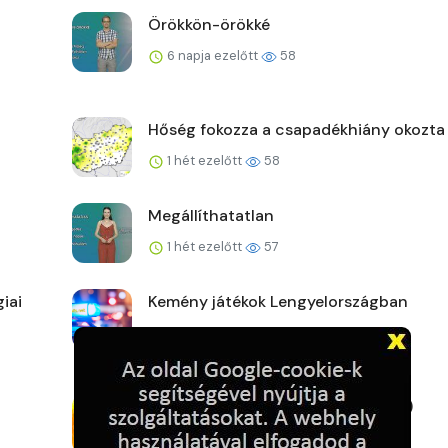
Örökkön-örökké
6 napja ezelőtt
58
Hőség fokozza a csapadékhiány okozta
1 hét ezelőtt
58
Megállíthatatlan
1 hét ezelőtt
57
iai
Kemény játékok Lengyelországban
1 hét ezelőtt
59
Új fővárosi szélrekord (2026.07.27.)
1 hét ezelőtt
59