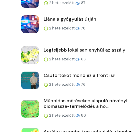
2 hete ezelőtt
87
Liána a gyógyulás útján
2 hete ezelőtt
78
Legfeljebb lokálisan enyhül az aszály
2 hete ezelőtt
66
Csütörtököt mond ez a front is?
2 hete ezelőtt
76
Műholdas méréseken alapuló növényi
biomassza-termelődés a ho...
2 hete ezelőtt
80
Aszály szezonbeli összefoglaló a honla