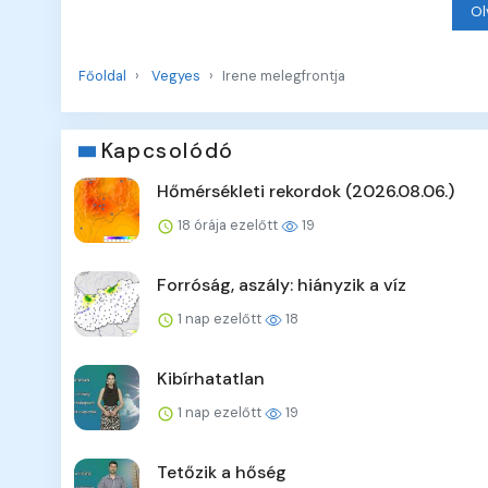
Ol
Főoldal
Vegyes
Irene melegfrontja
Kapcsolódó
Hőmérsékleti rekordok (2026.08.06.)
18 órája ezelőtt
19
Forróság, aszály: hiányzik a víz
1 nap ezelőtt
18
Kibírhatatlan
1 nap ezelőtt
19
Tetőzik a hőség