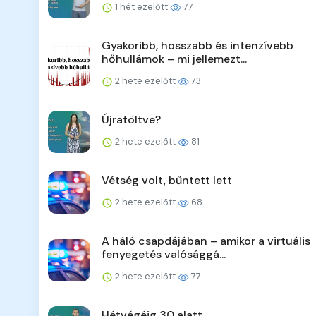
1 hét ezelőtt
77
Gyakoribb, hosszabb és intenzívebb
hőhullámok – mi jellemezt...
2 hete ezelőtt
73
Újratöltve?
2 hete ezelőtt
81
Vétség volt, bűntett lett
2 hete ezelőtt
68
A háló csapdájában – amikor a virtuális
fenyegetés valósággá...
2 hete ezelőtt
77
Hétvégéig 30 alatt