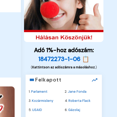
Adó 1%-hoz adószám:
18472273-1-06 📋
(
Kattintson az adószámra a másoláshoz.
)
Felkapott
1.
Parlament
2.
Jane Fonda
3.
Kozármisleny
4.
Roberta Flack
5.
USAID
6.
Gázolaj