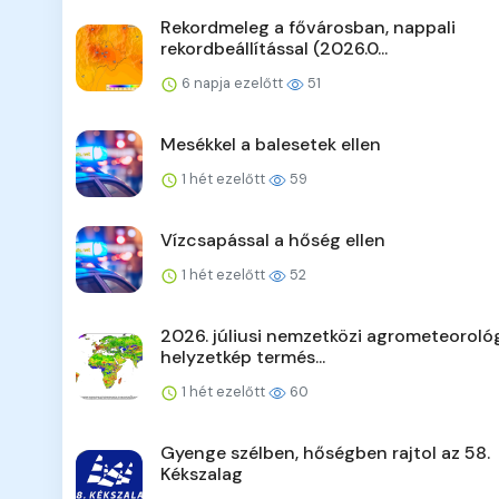
Rekordmeleg a fővárosban, nappali
rekordbeállítással (2026.0...
6 napja ezelőtt
51
Mesékkel a balesetek ellen
1 hét ezelőtt
59
Vízcsapással a hőség ellen
1 hét ezelőtt
52
2026. júliusi nemzetközi agrometeorológ
helyzetkép termés...
1 hét ezelőtt
60
Gyenge szélben, hőségben rajtol az 58.
Kékszalag