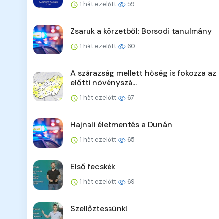
1 hét ezelőtt
59
Zsaruk a körzetből: Borsodi tanulmány
1 hét ezelőtt
60
A szárazság mellett hőség is fokozza az 
előtti növényszá...
1 hét ezelőtt
67
Hajnali életmentés a Dunán
1 hét ezelőtt
65
Első fecskék
1 hét ezelőtt
69
Szellőztessünk!