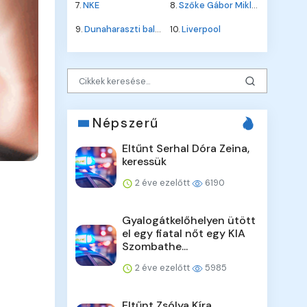
7.
NKE
8.
Szőke Gábor Miklós
9.
Dunaharaszti baleset
10.
Liverpool
Népszerű
Eltűnt Serhal Dóra Zeina,
keressük
2 éve ezelőtt
6190
Gyalogátkelőhelyen ütött
el egy fiatal nőt egy KIA
Szombathe...
2 éve ezelőtt
5985
Eltűnt Zsólya Kíra