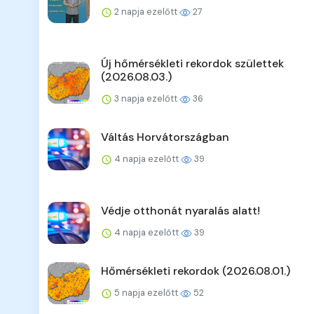
2 napja ezelőtt
27
Új hőmérsékleti rekordok születtek
(2026.08.03.)
3 napja ezelőtt
36
Váltás Horvátországban
4 napja ezelőtt
39
Védje otthonát nyaralás alatt!
4 napja ezelőtt
39
Hőmérsékleti rekordok (2026.08.01.)
5 napja ezelőtt
52