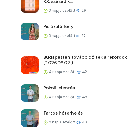
XX. század k...
3 napja ezelőtt
29
Pislákoló fény
3 napja ezelőtt
37
Budapesten tovább dőltek a rekordok
(2026.08.02.)
4 napja ezelőtt
42
Pokoli jelentés
4 napja ezelőtt
45
Tartós hőterhelés
5 napja ezelőtt
49